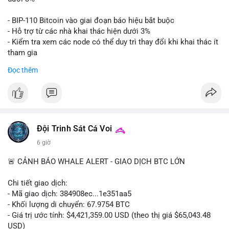
Lời khuyên: Nhà đầu tư nhỏ lẻ nên thận trọng quan sát biến
- BIP-110 Bitcoin vào giai đoạn báo hiệu bắt buộc
động thanh khoản trong 24-48 giờ tới. Tránh hành động theo
- Hỗ trợ từ các nhà khai thác hiện dưới 3%
cảm xúc, hãy chờ xác nhận điểm đến của số BTC này trước khi
- Kiểm tra xem các node có thể duy trì thay đổi khi khai thác ít
điều chỉnh vị thế.
tham gia
- Thảo luận về phương án hard fork dự phòng nếu cần
Đọc thêm
#556btc
#36trusd
#cavoichuyentien
#aplucban
#tichluydaihan
$btc
#btc
#vlikevn
#titanbot
📰 Nguồn: Cointelegraph
Đội Trinh Sát Cá Voi
6 giờ
🚨 CẢNH BÁO WHALE ALERT - GIAO DỊCH BTC LỚN
Chi tiết giao dịch:
- Mã giao dịch: 384908ec...1e351aa5
- Khối lượng di chuyển: 67.9754 BTC
- Giá trị ước tính: $4,421,359.00 USD (theo thị giá $65,043.48
USD)