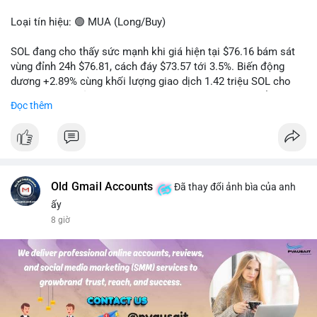
Loại tín hiệu: 🟢 MUA (Long/Buy)
SOL đang cho thấy sức mạnh khi giá hiện tại $76.16 bám sát
vùng đỉnh 24h $76.81, cách đáy $73.57 tới 3.5%. Biến động
dương +2.89% cùng khối lượng giao dịch 1.42 triệu SOL cho
thấy lực cầu chủ động đang chiếm ưu thế, phe mua kiểm soát
Đọc thêm
hoàn toàn nhịp điều chỉnh.
Khuyến nghị giao dịch cụ thể:
- Vùng Entry: 75.80 - 76.20 (chờ retest vùng kháng cự cũ thành
hỗ trợ)
- Mục tiêu chốt lời: TP1: 77.50, TP2: 78.80
Old Gmail Accounts
Đã thay đổi ảnh bìa của anh
- Cắt lỗ: 74.90 (dưới vùng hỗ trợ gần nhất)
ấy
8 giờ
Quản trị vốn: Khối lượng vào lệnh tối đa 2-3% tài khoản, ưu tiên
chốt 50% vị thế tại TP1 và dời stop loss về điểm hòa vốn.
#solusdt
#longsol
#vung76
#breakoutsol
#lenhmuasol