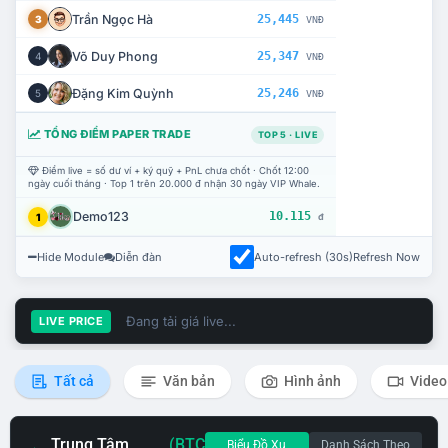
Trần Ngọc Hà
25,445
3
VNĐ
Võ Duy Phong
25,347
4
VNĐ
Đặng Kim Quỳnh
25,246
5
VNĐ
TỔNG ĐIỂM PAPER TRADE
TOP 5 · LIVE
Điểm live = số dư ví + ký quỹ + PnL chưa chốt · Chốt 12:00
ngày cuối tháng · Top 1 trên 20.000 đ nhận 30 ngày VIP Whale.
Demo123
10.115
1
đ
Hide Module
Diễn đàn
Auto-refresh (30s)
Refresh Now
Đang tải giá live...
LIVE PRICE
Tất cả
Văn bản
Hình ảnh
Video
Trung Tâm
(BTC
Biểu Đồ Xu
Danh Sách Theo