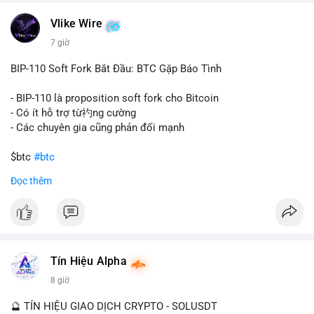
một tổ chức hoặc cá nhân sở hữu lượng tài sản lớn. Động thái
Vlike Wire
này có thể phản ánh ba kịch bản chính: thứ nhất, cá voi đang
chuẩn bị thanh khoản bằng cách chuyển lên sàn giao dịch, tạo
7 giờ
áp lực bán tiềm năng; thứ hai, tài sản được chuyển vào ví lạnh
để nắm giữ dài hạn, thể hiện niềm tin vào xu hướng tăng; thứ
BIP-110 Soft Fork Bắt Đầu: BTC Gặp Báo Tình
ba, hành vi chia tách hoặc tái cấu trúc danh mục nhằm phân
tán rủi ro. Với mức giá 65K, khối lượng này không quá lớn để
- BIP-110 là proposition soft fork cho Bitcoin
gây sốc thanh khoản tức thời, nhưng vẫn đủ sức tạo biến động
- Có ít hỗ trợ từ礿ng cường
tâm lý ngắn hạn nếu hướng đến sàn tập trung.
- Các chuyên gia cũng phản đối mạnh
Lời khuyên cho nhà đầu tư nhỏ lẻ:
$btc
#btc
Theo dõi các giao dịch tiếp theo từ cùng địa chỉ ví để xác nhận
Đọc thêm
hướng đi của dòng tiền. Tránh hành động theo cảm xúc, ưu
#vlikevn
#titanbot
tiên quản trị rủi ro và không mở vị thế lớn trước khi có tín hiệu
rõ ràng về đích đến của số BTC này.
📰 Nguồn: CoinDesk
#94dot58btc
#vilanh
#chuyentiencavoi
#btcmempool
#dongtienlon
Tín Hiệu Alpha
8 giờ
🔮 TÍN HIỆU GIAO DỊCH CRYPTO - SOLUSDT