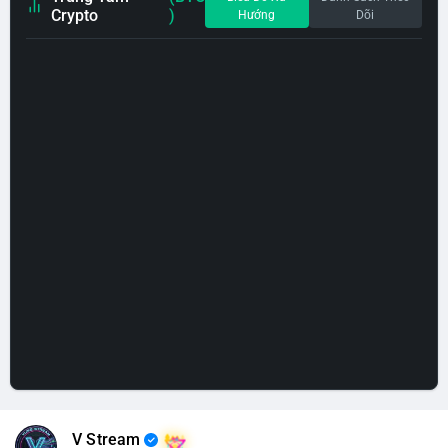
Crypto
)
Hướng
Dõi
V Stream