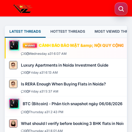
LATEST THREADS
HOTTEST THREADS
MOST VIEWED THRE
CẢNH BÁO BẢO MẬT &amp; NỘI QUY CỘNG ĐỒNG
VÀNG
0
Wednesday a31 6:07 AM
Luxury Apartments in Noida Investment Guide
0
Friday a31 6:13 AM
Is RERA Enough When Buying Flats in Noida?
0
Friday a31 5:37 AM
BTC (Bitcoin) - Phân tích snapshot ngày 06/08/2026
0
Thursday a31 2:43 PM
What should I verify before booking 3 BHK flats in Noida?
0
Thursday a31 8:01 AM