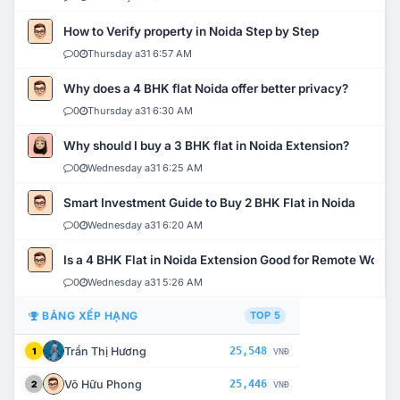
How to Verify property in Noida Step by Step
0
Thursday a31 6:57 AM
Why does a 4 BHK flat Noida offer better privacy?
0
Thursday a31 6:30 AM
Why should I buy a 3 BHK flat in Noida Extension?
0
Wednesday a31 6:25 AM
Smart Investment Guide to Buy 2 BHK Flat in Noida
0
Wednesday a31 6:20 AM
Is a 4 BHK Flat in Noida Extension Good for Remote Work?
0
Wednesday a31 5:26 AM
BẢNG XẾP HẠNG
TOP 5
Trần Thị Hương
25,548
1
VNĐ
Võ Hữu Phong
25,446
2
VNĐ