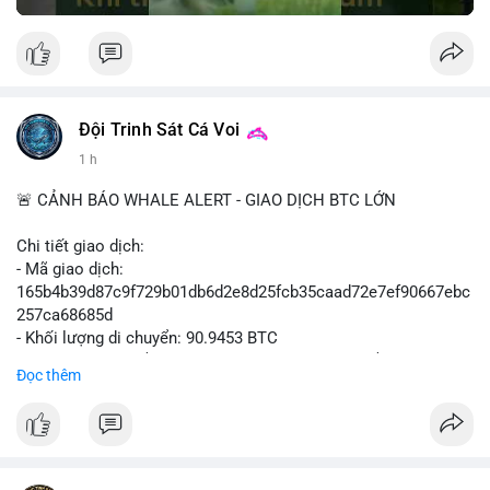
Đội Trinh Sát Cá Voi
1 h
🚨 CẢNH BÁO WHALE ALERT - GIAO DỊCH BTC LỚN
Chi tiết giao dịch:
- Mã giao dịch:
165b4b39d87c9f729b01db6d2e8d25fcb35caad72e7ef90667ebc
257ca68685d
- Khối lượng di chuyển: 90.9453 BTC
- Giá trị ước tính: $5,896,958.66 USD (theo thị giá $64,840.69
Đọc thêm
USD)
- Thời gian: 02:19:41 2026-08-09 UTC
Nhận định hành vi: Khối lượng gần 91 BTC, tương đương gần 6