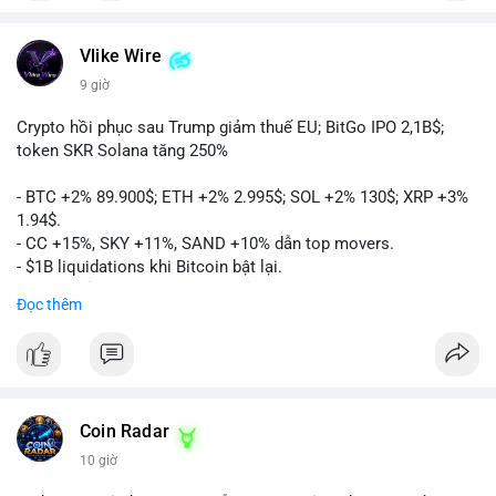
Vlike Wire
9 giờ
Crypto hồi phục sau Trump giảm thuế EU; BitGo IPO 2,1B$;
token SKR Solana tăng 250%
- BTC +2% 89.900$; ETH +2% 2.995$; SOL +2% 130$; XRP +3%
1.94$.
- CC +15%, SKY +11%, SAND +10% dẫn top movers.
- $1B liquidations khi Bitcoin bật lại.
- Trump hủy thuế EU, tín hiệu giảm áp lực.
Đọc thêm
- Vitalik đề xuất DVT staking cho Ethereum.
- BitGo IPO 18$/cổ phiếu, trị giá ~2B$.
- Senate Ag Committee tiến hành Clarity Act.
- Newrez tính crypto vào điều kiện vay nhà.
- HK cấp giấy phép stablecoin mới.
- Tòa án Nga công nhận crypto là tài sản.
Coin Radar
- Trump hy vọng ký bill cấu trúc thị trường crypto.
10 giờ
- Saga EVM bị hack 7M$, quỹ trộm chuyển sang Ethereum.