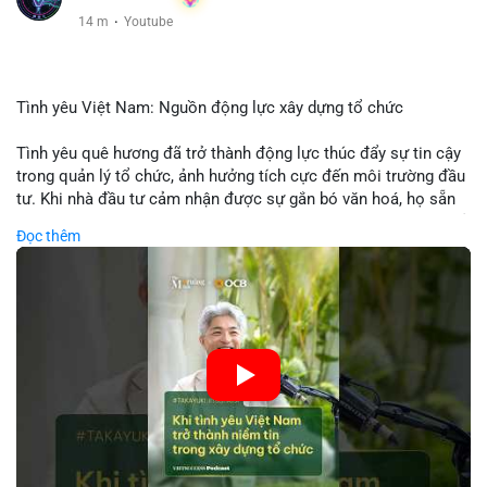
14 m
·
Youtube
Tình yêu Việt Nam: Nguồn động lực xây dựng tổ chức
Tình yêu quê hương đã trở thành động lực thúc đẩy sự tin cậy
trong quản lý tổ chức, ảnh hưởng tích cực đến môi trường đầu
tư. Khi nhà đầu tư cảm nhận được sự gắn bó văn hoá, họ sẵn
sàng đầu tư dài hạn vào các doanh nghiệp nội địa, bao gồm cả
Đọc thêm
các công ty blockchain và tiền mã hoá. Sự tăng cường niềm
tin này giúp giảm rủi ro thị trường, cải thiện chi phí vốn và thúc
đẩy sự phát triển bền vững của ngành công nghệ tài chính. Các
nhà quản lý cần khai thác tinh thần này để xây dựng chiến lược
phát triển bền vững và thu hút vốn đầu tư.
🎥 Xem video trực tiếp tại:
Nguồn: VIETSUCCESS