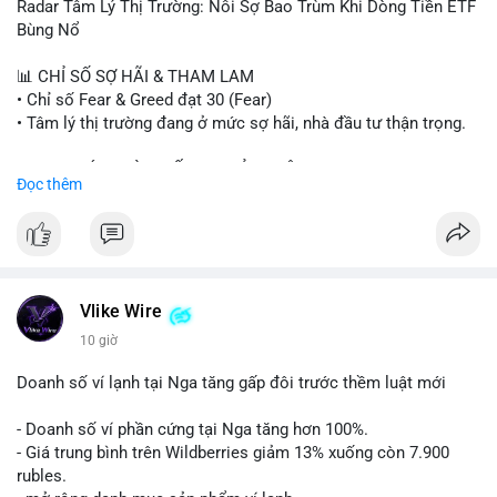
- Steak ’n Shake thưởng BTC cho nhân viên.
Radar Tâm Lý Thị Trường: Nỗi Sợ Bao Trùm Khi Dòng Tiền ETF
#binancesquare
#cryptonews
#btc
#eth
#sol
#xrp
#cc
#sky
Bùng Nổ
#sand
#bitgo
#solana
#stablecoin
#regulation
📊 CHỈ SỐ SỢ HÃI & THAM LAM
$btc $eth $sol $xrp $cc $sky $sand $skr
#skr
• Chỉ số Fear & Greed đạt 30 (Fear)
• Tâm lý thị trường đang ở mức sợ hãi, nhà đầu tư thận trọng.
#vlikevn
#titanbot
📈 XU HƯỚNG TÌM KIẾM & THẢO LUẬN
Đọc thêm
📰 Nguồn: Decrypt
• CoinGecko Trending: PENGU, TUT, ACE, CASHCAT, ANSEM,
STONKBROKER, UNI
• LunarCrush Trending: Ethereum, Solana, Dogecoin, Polkadot,
Chainlink, Taylor Swift, Tesla
• Google Trends Việt Nam: Real Madrid, Giao hữu câu lạc bộ,
Tinh hà say hi
Vlike Wire
10 giờ
💬 DÒNG CHẢY TIN TỨC & TRUYỀN THÔNG
• Binance Square: Cộng đồng đang tranh luận về lệnh
Doanh số ví lạnh tại Nga tăng gấp đôi trước thềm luật mới
Long/Short, kỳ vọng vào các kèo $ACE, $RAVE và lo ngại tin
xấu từ SpaceX/Musk.
- Doanh số ví phần cứng tại Nga tăng hơn 100%.
• Tin tức quốc tế: US spot Bitcoin ETFs ghi nhận dòng tiền 1 tỷ
- Giá trung bình trên Wildberries giảm 13% xuống còn 7.900
USD; Nansen founder dự báo Bitcoin không dưới 60K; Chi tiêu
rubles.
thẻ Crypto đạt ATH 759 triệu USD.