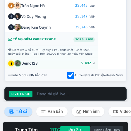
Trần Ngọc Hà
25,445
3
VNĐ
Võ Duy Phong
25,347
4
VNĐ
Đặng Kim Quỳnh
25,246
5
VNĐ
TỔNG ĐIỂM PAPER TRADE
TOP 5 · LIVE
Điểm live = số dư ví + ký quỹ + PnL chưa chốt · Chốt 12:00
ngày cuối tháng · Top 1 trên 20.000 đ nhận 30 ngày VIP Whale.
Demo123
5.492
1
đ
Hide Module
Diễn đàn
Auto-refresh (30s)
Refresh Now
Đang tải giá live...
LIVE PRICE
Tất cả
Văn bản
Hình ảnh
Video
Trung Tâm
(BTC
Biểu Đồ Xu
Danh Sách Theo