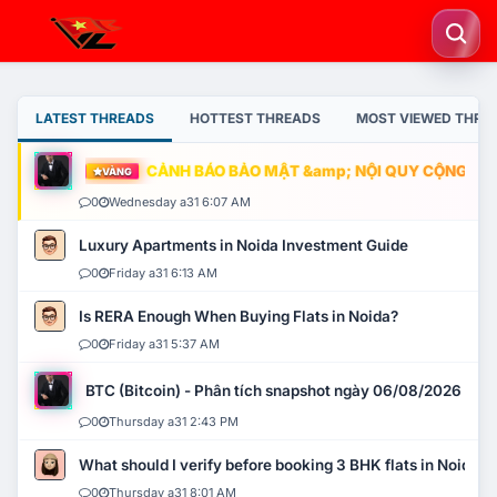
LATEST THREADS
HOTTEST THREADS
MOST VIEWED THRE
CẢNH BÁO BẢO MẬT &amp; NỘI QUY CỘNG ĐỒNG
VÀNG
0
Wednesday a31 6:07 AM
Luxury Apartments in Noida Investment Guide
0
Friday a31 6:13 AM
Is RERA Enough When Buying Flats in Noida?
0
Friday a31 5:37 AM
BTC (Bitcoin) - Phân tích snapshot ngày 06/08/2026
0
Thursday a31 2:43 PM
What should I verify before booking 3 BHK flats in Noida?
0
Thursday a31 8:01 AM