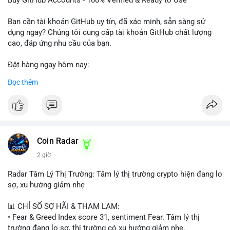
Buy GitHub Accounts - 100% Verified & Ready to Use
#buytextnowaccounts
#pva
#textnow
Bạn cần tài khoản GitHub uy tín, đã xác minh, sẵn sàng sử
dụng ngay? Chúng tôi cung cấp tài khoản GitHub chất lượng
cao, đáp ứng nhu cầu của bạn.
Đặt hàng ngay hôm nay:
✅ Order Now: localpvashop
Đọc thêm
✅ Phản hồi trong 24 giờ
✅ WhatsApp: +1 (66
215-8938
✅ Telegram: @localpvashop
✅ Email: localpvashop@gmail.com
Coin Radar
Liên hệ ngay để được tư vấn và hỗ trợ nhanh nhất!
2 giờ
Radar Tâm Lý Thị Trường: Tâm lý thị trường crypto hiện đang lo
sợ, xu hướng giảm nhẹ
📊 CHỈ SỐ SỢ HÃI & THAM LAM:
• Fear & Greed Index score 31, sentiment Fear. Tâm lý thị
trường đang lo sợ, thị trường có xu hướng giảm nhẹ.