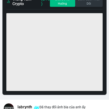
Crypto
)
Hướng
Dõi
labrynth
Đã thay đổi ảnh bìa của anh ấy