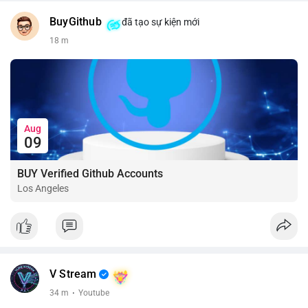
BuyGithub
đã tạo sự kiện mới
18 m
Aug
09
BUY Verified Github Accounts
Los Angeles
V Stream
34 m
·
Youtube