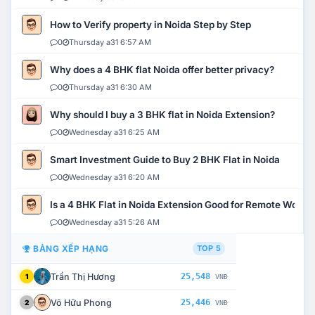
How to Verify property in Noida Step by Step
0
Thursday a31 6:57 AM
Why does a 4 BHK flat Noida offer better privacy?
0
Thursday a31 6:30 AM
Why should I buy a 3 BHK flat in Noida Extension?
0
Wednesday a31 6:25 AM
Smart Investment Guide to Buy 2 BHK Flat in Noida
0
Wednesday a31 6:20 AM
Is a 4 BHK Flat in Noida Extension Good for Remote Work?
0
Wednesday a31 5:26 AM
BẢNG XẾP HẠNG
TOP 5
Trần Thị Hương
25,548
1
VNĐ
Võ Hữu Phong
25,446
2
VNĐ