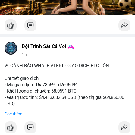
Đội Trinh Sát Cá Voi
1 h
🚨 CẢNH BÁO WHALE ALERT - GIAO DỊCH BTC LỚN
Chi tiết giao dịch:
- Mã giao dịch: 16a73b69...d2e06d94
- Khối lượng di chuyển: 68.0591 BTC
- Giá trị ước tính: $4,413,632.54 USD (theo thị giá $64,850.00
USD)
- Thời gian: 07:19:49 2026-08-09 UTC
Đọc thêm
Khối lượng 68.06 BTC tương đương hơn 4.4 triệu USD được
luân chuyển trong một giao dịch duy nhất cho thấy dấu hiệu