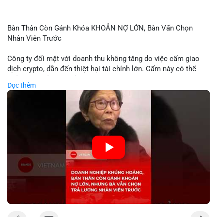
Bàn Thân Còn Gánh Khóa KHOẢN NỢ LỚN, Bàn Vấn Chọn
Nhân Viên Trước
Công ty đối mặt với doanh thu không tăng do việc cấm giao
dịch crypto, dẫn đến thiệt hại tài chính lớn. Cấm này có thể
phản ánh phản ứng của chính quyền hoặc thị trường đối với
Đọc thêm
biến động giá digital asset. Bàn vấn chuyển hướng tập trung
vào nhân lực, cho thấy chiến lược giảm chi phí hoặc điều chỉnh
mô hình kinh doanh. Điều này có thể ảnh hưởng đến thị trường
crypto và các doanh nghiệp liên quan trong tương lai.
🎥 Xem video trực tiếp tại:
Nguồn: KIEN THUC KINH TE