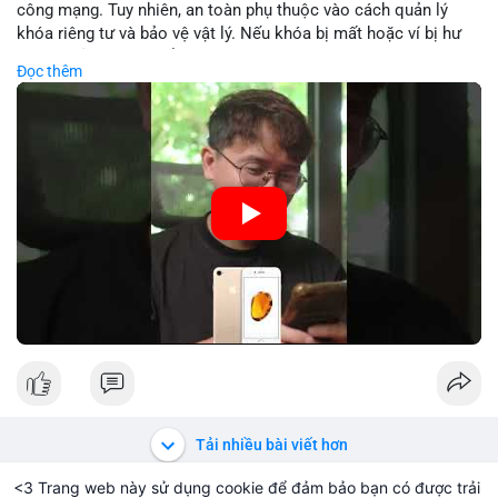
nhận và tránh vào lệnh đòn bẩy quá mức trong 24 giờ tới. Quan
công mạng. Tuy nhiên, an toàn phụ thuộc vào cách quản lý
sát phản ứng giá tại vùng hỗ trợ $64,000 để đưa ra quyết định
khóa riêng tư và bảo vệ vật lý. Nếu khóa bị mất hoặc ví bị hư
hợp lý.
hại, tài sản không thể khôi phục. Các nhà chuyên gia khuyên
Đọc thêm
nên kết hợp với biện pháp dự phòng như sao lưu khóa và chọn
#89btc
#mempoolbitcoin
#dongtiencavoi
#aplucban
nhà sản xuất uy tín.
#phantichonchain
🎥 Xem video trực tiếp tại:
Nguồn: 5 Phút Crypto
Tải nhiều bài viết hơn
<3 Trang web này sử dụng cookie để đảm bảo bạn có được trải