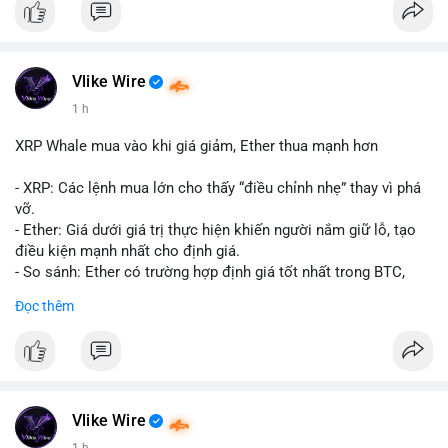
#10btc
#giaodichlon
#vilanh
#tichluydaihan
#mempoolbtc
Vlike Wire
1 h
XRP Whale mua vào khi giá giảm, Ether thua mạnh hơn
- XRP: Các lệnh mua lớn cho thấy “điều chỉnh nhẹ” thay vì phá
vỡ.
- Ether: Giá dưới giá trị thực hiện khiến người nắm giữ lỗ, tạo
điều kiện mạnh nhất cho định giá.
- So sánh: Ether có trường hợp định giá tốt nhất trong BTC,
ETH, XRP.
Đọc thêm
#binancesquare
#cryptonews
#xrp
#eth
#btc
$xrp $eth $btc
#vlikevn
#titanbot
Vlike Wire
1 h