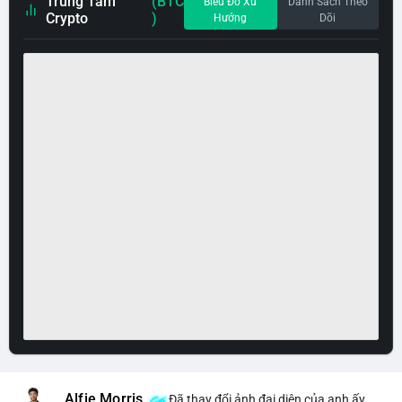
Trung Tâm
(BTC
Biểu Đồ Xu
Danh Sách Theo
Crypto
)
Hướng
Dõi
Alfie Morris
Đã thay đổi ảnh đại diện của anh ấy