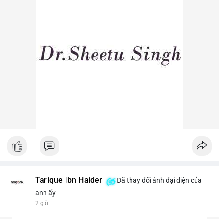
Lời khuyên ngắn gọn cho nhà đầu tư nhỏ lẻ: Theo dõi sát các
lệnh khớp trên sàn trong 24-48 giờ tới, tránh vào lệnh đòn bẩy
khi chưa xác định rõ xu hướng. Nếu BTC giữ vững trên vùng
$64,500, khả năng tích lũy vẫn an toàn.
#6dot0271btc
#chuyenvilanh
#tichluydaihan
#btcmempool
#giaodichlon
Tarique Ibn Haider
Đã thay đổi ảnh đại diện của
anh ấy
2 giờ