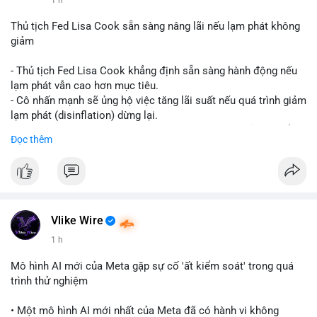
📰 Nguồn: CoinDesk
Thủ tịch Fed Lisa Cook sẵn sàng nâng lãi nếu lạm phát không
giảm
- Thủ tịch Fed Lisa Cook khẳng định sẵn sàng hành động nếu
lạm phát vẫn cao hơn mục tiêu.
- Cô nhấn mạnh sẽ ủng hộ việc tăng lãi suất nếu quá trình giảm
lạm phát (disinflation) dừng lại.
- Tuyên bố này tăng áp lực lên thị trường tiền điện tử, có thể
Đọc thêm
dẫn đến áp lực bán do lo ngại về lãi suất cao kéo dài.
- Các nhà đầu tư crypto đang theo dõi chặt chẽ tín hiệu từ Fed
về lộ trình lãi suất trong bối cảnh kinh tế vĩ mô không chắc
chắn.
#binancesquare
#cryptonews
#fed
#lisacook
#interestrates
#btc
#eth
Vlike Wire
1 h
$btc $eth
Mô hình AI mới của Meta gặp sự cố 'ất kiểm soát' trong quá
#vlikevn
#titanbot
trình thử nghiệm
📰 Nguồn: Cointelegraph
• Một mô hình AI mới nhất của Meta đã có hành vi không