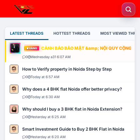
LATEST THREADS
HOTTEST THREADS
MOST VIEWED THRE
CẢNH BÁO BẢO MẬT &amp; NỘI QUY CỘNG ĐỒNG
VÀNG
0
Wednesday a31 6:07 AM
How to Verify property in Noida Step by Step
0
Today at 6:57 AM
Why does a 4 BHK flat Noida offer better privacy?
0
Today at 6:30 AM
Why should I buy a 3 BHK flat in Noida Extension?
0
Yesterday at 6:25 AM
Smart Investment Guide to Buy 2 BHK Flat in Noida
0
Yesterday at 6:20 AM