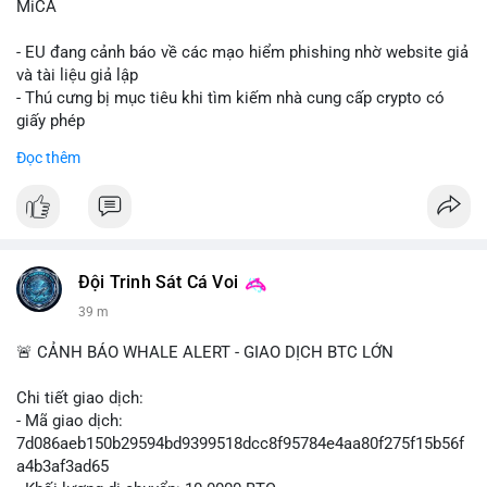
MiCA
- EU đang cảnh báo về các mạo hiểm phishing nhờ website giả
và tài liệu giả lập
- Thú cưng bị mục tiêu khi tìm kiếm nhà cung cấp crypto có
giấy phép
- Sự cố liên quan đến quy định MiCA (Markets in Crypto-
Đọc thêm
Assets) tại EU
#binancesquare
#cryptonews
#mica
#security
$btc $eth
Đội Trinh Sát Cá Voi
#vlikevn
#titanbot
39 m
📰 Nguồn: Cointelegraph
🚨 CẢNH BÁO WHALE ALERT - GIAO DỊCH BTC LỚN
Chi tiết giao dịch:
- Mã giao dịch:
7d086aeb150b29594bd9399518dcc8f95784e4aa80f275f15b56f
a4b3af3ad65