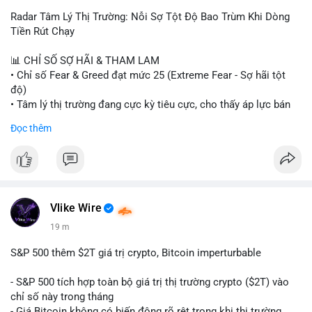
Radar Tâm Lý Thị Trường: Nỗi Sợ Tột Độ Bao Trùm Khi Dòng
Tiền Rút Chạy
📊 CHỈ SỐ SỢ HÃI & THAM LAM
• Chỉ số Fear & Greed đạt mức 25 (Extreme Fear - Sợ hãi tột
độ)
• Tâm lý thị trường đang cực kỳ tiêu cực, cho thấy áp lực bán
tháo đang chiếm ưu thế.
Đọc thêm
📈 XU HƯỚNG TÌM KIẾM & THẢO LUẬN
• CoinGecko Trending: Heima (HEI), Pi Network (PI), Pudgy
Penguins (PENGU), Cash Cat (CASHCAT), Bitcoin (BTC).
• LunarCrush Trending: Solana, Dogecoin, Polkadot, Chainlink,
Tesla, Apple.
Vlike Wire
• Google Trends Việt Nam: Các chủ đề đời sống như dự báo
19 m
thời tiết, lịch LCK, sông Danube đang chiếm sóng.
S&P 500 thêm $2T giá trị crypto, Bitcoin imperturbable
💬 DÒNG CHẢY TIN TỨC & TRUYỀN THÔNG
• Tin tức quốc tế: Nga chính thức ban hành luật quản lý sàn
- S&P 500 tích hợp toàn bộ giá trị thị trường crypto ($2T) vào
giao dịch crypto; Trung Quốc thắt chặt kiểm soát xuất khẩu
chỉ số này trong tháng
drone đáp trả Mỹ; Tổng thống Trump thảo luận về tác động
- Giá Bitcoin không có biến động rõ rệt trong khi thị trường