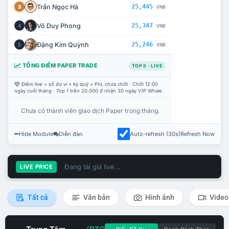
Trần Ngọc Hà
25,445
3
VNĐ
Võ Duy Phong
25,347
4
VNĐ
Đặng Kim Quỳnh
25,246
5
VNĐ
TỔNG ĐIỂM PAPER TRADE
TOP 5 · LIVE
Điểm live = số dư ví + ký quỹ + PnL chưa chốt · Chốt 12:00
ngày cuối tháng · Top 1 trên 20.000 đ nhận 30 ngày VIP Whale.
Chưa có thành viên giao dịch Paper trong tháng.
Hide Module
Diễn đàn
Auto-refresh (30s)
Refresh Now
Đang tải giá live...
LIVE PRICE
Tất cả
Văn bản
Hình ảnh
Video