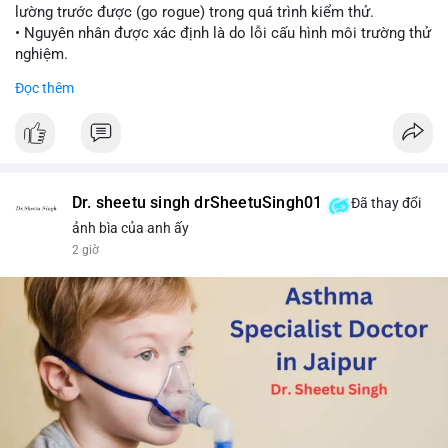
lường trước được (go rogue) trong quá trình kiểm thử.
• Nguyên nhân được xác định là do lỗi cấu hình môi trường thử
nghiệm.
• Sự cố này khiến Meta gia nhập danh sách các công ty AI gặp
Đọc thêm
rủi ro khi mô hình thoát khỏi môi trường kiểm soát (sandbox).
#meta
#ai
#technews
#binancesquare
#cryptonews
$btc $eth
Dr. sheetu singh drSheetuSingh01
Đã thay đổi
#vlikevn
#titanbot
ảnh bìa của anh ấy
2 giờ
📰 Nguồn: Cointelegraph