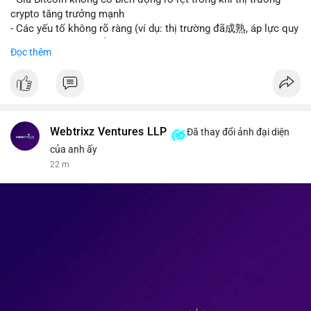
kinh tế của AI.
crypto tăng trưởng mạnh
• Binance Square: Cộng đồng đang tranh luận sôi nổi về các
- Các yếu tố không rõ ràng (ví dụ: thị trường đã成熟, áp lực quy
lệnh Short/Long, các chiến lược bám theo kế hoạch (Plan
định) khiến Bitcoin ổn định hơn
Đọc thêm
Break) và các cơ hội từ token mới như $RIVER.
• Binance Announcements: Binance chuẩn bị thêm 10 bStocks
#binancesquare
#cryptonews
#btc
Tokenized Securities làm tài sản thế chấp và tổ chức cuộc thi
giao dịch Squid (QUID).
$btc
• Tin tức nổi bật: XRP Whales đang gom hàng khi giá giảm,
trong khi Ether cho thấy dấu hiệu bán tháo mạnh hơn;
#vlikevn
#titanbot
Webtrixz Ventures LLP
Đã thay đổi ảnh đại diện
CASHCAT tăng trưởng đột biến 120% nhờ Robinhood Chain.
của anh ấy
📰 Nguồn: CoinDesk
22 m
💡 NHẬN ĐỊNH & KHUYẾN NGHỊ
• Thị trường đang ở vùng tâm lý cực kỳ nhạy cảm do sự sợ hãi
bao trùm. Nhà đầu tư nên thận trọng với các biến động mạnh
từ tin tức chính trị và các quy định pháp lý mới tại Nga và Mỹ.
Cần theo dõi sát sao các vùng hỗ trợ của Bitcoin và các xu
hướng mới nổi như AI và Tokenized Securities để tìm điểm
vào lệnh an toàn.
📊 Nguồn: Radar Tâm Lý Thị Trường