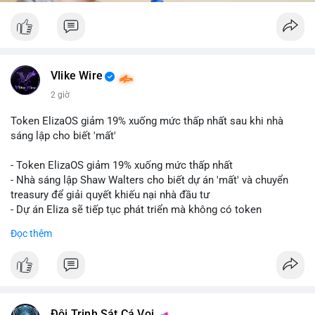
Vlike Wire
2 giờ
Token ElizaOS giảm 19% xuống mức thấp nhất sau khi nhà
sáng lập cho biết 'mất'
- Token ElizaOS giảm 19% xuống mức thấp nhất
- Nhà sáng lập Shaw Walters cho biết dự án 'mất' và chuyển
treasury để giải quyết khiếu nại nhà đầu tư
- Dự án Eliza sẽ tiếp tục phát triển mà không có token
cryptocurrency liên quan
Đọc thêm
#binancesquare
#cryptonews
#elizaos
#blockchain
$elizaos
#vlikevn
#titanbot
Đội Trinh Sát Cá Voi