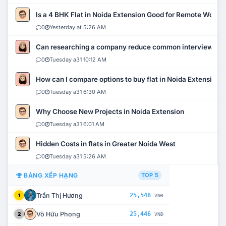
Is a 4 BHK Flat in Noida Extension Good for Remote Work?
0
Yesterday at 5:26 AM
Can researching a company reduce common interview mi
0
Tuesday a31 10:12 AM
How can I compare options to buy flat in Noida Extension?
0
Tuesday a31 6:30 AM
Why Choose New Projects in Noida Extension
0
Tuesday a31 6:01 AM
Hidden Costs in flats in Greater Noida West
0
Tuesday a31 5:26 AM
BẢNG XẾP HẠNG
TOP 5
Trần Thị Hương
25,548
1
VNĐ
Võ Hữu Phong
25,446
2
VNĐ