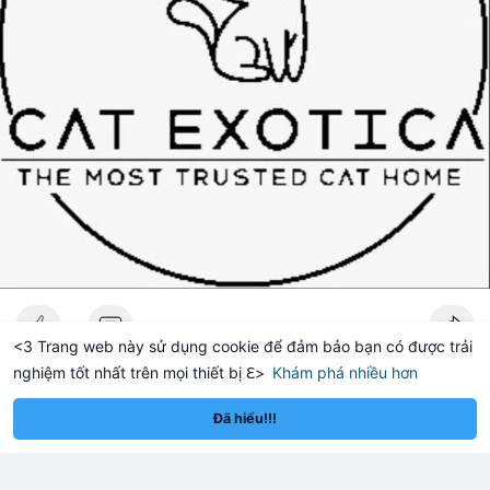
<3 Trang web này sử dụng cookie để đảm bảo bạn có được trải
nghiệm tốt nhất trên mọi thiết bị ℇ>
Khám phá nhiều hơn
reum
Solana
BNB
—
—
—
ETH
—
SOL
—
BNB
—
zariyahrhodes
Đã thay đổi ảnh đại diện của anh ấy
Đã hiểu!!!
2 giờ