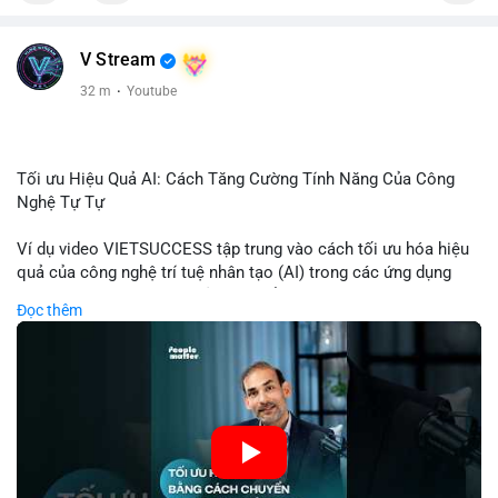
V Stream
32 m
·
Youtube
Tối ưu Hiệu Quả AI: Cách Tăng Cường Tính Năng Của Công
Nghệ Tự Tự
Ví dụ video VIETSUCCESS tập trung vào cách tối ưu hóa hiệu
quả của công nghệ trí tuệ nhân tạo (AI) trong các ứng dụng
chuyên nghiệp. AI được sử dụng để phân tích dữ liệu lớn, dự
Đọc thêm
đoán xu hướng thị trường, và tự động hóa quy trình trong lĩnh
vực tài chính và crypto. Bài đăng nhấn mạnh vai trò của AI
trong việc giảm thiểu sai lầm, tăng tốc độ xử lý, và hỗ trợ quyết
định dựa trên dữ liệu. Điều này đặc biệt quan trọng trong thời
kỳ phát triển nhanh chóng của ngành crypto, nơi tính chính xác
và tốc độ là yếu tố quyết định.
🎥 Xem video trực tiếp tại: