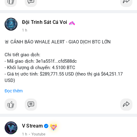
bất thường.
#binancesquare
#cryptonews
#tokenization
#web3
#nft
Đội Trinh Sát Cá Voi
$btc $eth
1 h
#vlikevn
#titanbot
🚨 CẢNH BÁO WHALE ALERT - GIAO DỊCH BTC LỚN
📰 Nguồn: Cointelegraph
Chi tiết giao dịch:
- Mã giao dịch: 3e1a551f...cfd588dc
- Khối lượng di chuyển: 4.5100 BTC
- Giá trị ước tính: $289,771.55 USD (theo thị giá $64,251.17
USD)
- Thời gian: 13:19:39 2026-08-06 UTC
Đọc thêm
Nhận định phân tích:
Giao dịch 4.51 BTC trị giá gần 290 nghìn USD được phát hiện
trong mempool chưa xác nhận. Với mức giá 64,251 USD, khối
lượng này cho thấy dấu hiệu của một cá nhân hoặc tổ chức
đang tái cơ cấu danh mục, không phải áp lực bán khẩn cấp.
V Stream
Nếu dòng tiền hướng về ví lạnh hoặc ví tích lũy, khả năng cao
1 h
·
Youtube