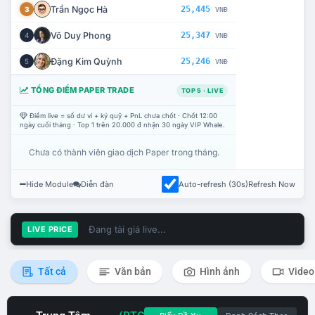
Trần Ngọc Hà
25,445
3
VNĐ
Võ Duy Phong
25,347
4
VNĐ
Đặng Kim Quỳnh
25,246
5
VNĐ
TỔNG ĐIỂM PAPER TRADE
TOP 5 · LIVE
Điểm live = số dư ví + ký quỹ + PnL chưa chốt · Chốt 12:00
ngày cuối tháng · Top 1 trên 20.000 đ nhận 30 ngày VIP Whale.
Chưa có thành viên giao dịch Paper trong tháng.
Hide Module
Diễn đàn
Auto-refresh (30s)
Refresh Now
Đang tải giá live...
LIVE PRICE
Tất cả
Văn bản
Hình ảnh
Video