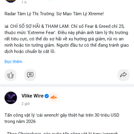
1 h
$hype
Radar Tâm Lý Thị Trường: Sợ Mạo Tâm Lý Xtreme!
#vlikevn
#titanbot
📊 CHỈ SỐ SỢ HÃI & THAM LAM: Chỉ số Fear & Greed chỉ 25,
📰 Nguồn: CoinDesk
thuộc mức 'Extreme Fear'. Điều này phản ánh tâm lý thị trường
rất tiêu cực, có thể do sợ hãi về xu hướng giá giảm, rủi ro an
ninh hoặc tin tưởng giảm. Người đầu tư có thể đang tránh giao
dịch hoặc chuẩn bị cắt lỗ.
Đọc thêm
📈 XU HƯỚNG TÌM KIẾM & THẢO LUẬN: Coin trending trên
CoinGecko bao gồm các token meme như Cash Cat
(CASHCAT), Pudgy Penguins (PENGU) và OVERTAKE (TAKE).
Các chủ đề như 'Sắt lở đất' hoặc 'Chết' trên Google Trends
Việt Nam không liên quan trực tiếp đến crypto, cho thấy sự tập
trung của người dùng vào các chủ đề địa phương. Trên
Vlike Wire
LunarCrush, các chủ đề như Solana, Taylor Swift và UFC 310
2 giờ
hấp dẫn sự chú ý đa lĩnh vực.
Tấn công vật lý 'cái wrench' gây thiệt hại trên 30 triệu USD
💬 DÒNG CHẢY TIN TỨC & TRUYỀN THÔNG: Tài chính Việt
trong năm 2026
Nam đang tập trung vào các đề tài như 'Trục lợi' hoặc 'Miền
Bắc', trong khi tin tức quốc tế nhấn mạnh việc Putin ký luật
- Theo Chainalysis, các cuộc tấn công vật lý typu 'wrench