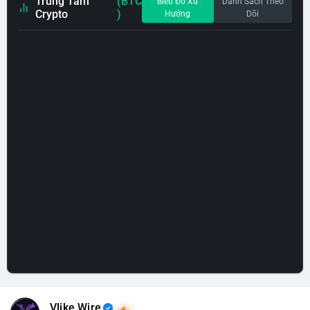
Trung Tâm
(BTC
Biểu Đồ Xu
Danh Sách Theo
Crypto
)
Hướng
Dõi
Vlike Wire