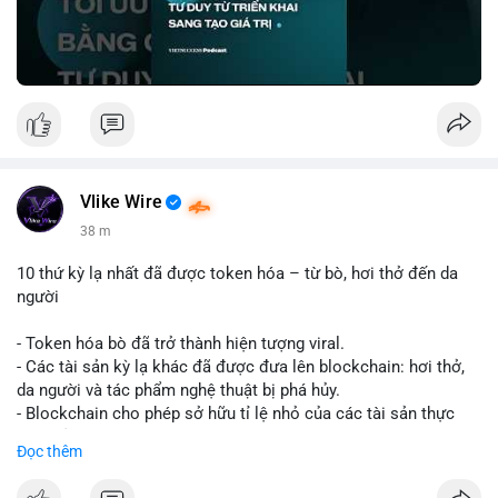
Nguồn: VIETSUCCESS
Vlike Wire
38 m
10 thứ kỳ lạ nhất đã được token hóa – từ bò, hơi thở đến da
người
- Token hóa bò đã trở thành hiện tượng viral.
- Các tài sản kỳ lạ khác đã được đưa lên blockchain: hơi thở,
da người và tác phẩm nghệ thuật bị phá hủy.
- Blockchain cho phép sở hữu tỉ lệ nhỏ của các tài sản thực
vật, mở ra thị trường mới.
Đọc thêm
- Câu hỏi về pháp lý, đạo đức và bảo mật đang được đặt ra.
- Nhiều nền tảng NFT đang thử nghiệm token hóa các tài sản