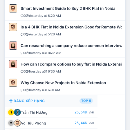
Smart Investment Guide to Buy 2 BHK Flat in Noida
0
Yesterday at 6:20 AM
Is a 4 BHK Flat in Noida Extension Good for Remote Work?
0
Yesterday at 5:26 AM
Can researching a company reduce common interview mi
0
Tuesday a31 10:12 AM
How can I compare options to buy flat in Noida Extension?
0
Tuesday a31 6:30 AM
Why Choose New Projects in Noida Extension
0
Tuesday a31 6:01 AM
BẢNG XẾP HẠNG
TOP 5
Trần Thị Hương
25,548
1
VNĐ
Võ Hữu Phong
25,446
2
VNĐ