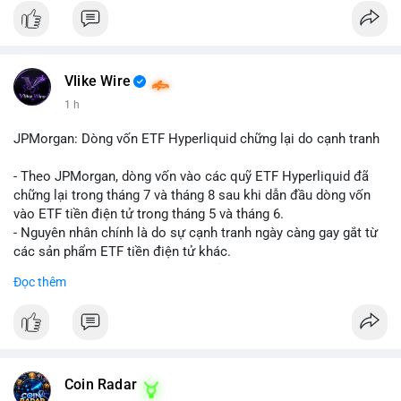
Vlike Wire
1 h
JPMorgan: Dòng vốn ETF Hyperliquid chững lại do cạnh tranh
- Theo JPMorgan, dòng vốn vào các quỹ ETF Hyperliquid đã
chững lại trong tháng 7 và tháng 8 sau khi dẫn đầu dòng vốn
vào ETF tiền điện tử trong tháng 5 và tháng 6.
- Nguyên nhân chính là do sự cạnh tranh ngày càng gay gắt từ
các sản phẩm ETF tiền điện tử khác.
- Điều này cho thấy sự quan tâm của nhà đầu tư đối với
Đọc thêm
Hyperliquid có thể đã giảm bớt, ảnh hưởng đến dòng vốn và
thanh khoản của đồng tiền này.
- Nhà đầu tư cần theo dõi sát sao diễn biến thị trường và các
yếu tố cạnh tranh để đưa ra quyết định đầu tư hợp lý.
#binancesquare
#cryptonews
#hyperliquid
#etf
#jpmorgan
Coin Radar