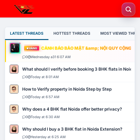
LATEST THREADS
HOTTEST THREADS
MOST VIEWED THRE
CẢNH BÁO BẢO MẬT &amp; NỘI QUY CỘNG ĐỒNG
VÀNG
0
Wednesday a31 6:07 AM
What should I verify before booking 3 BHK flats in Noida?
0
Today at 8:01 AM
How to Verify property in Noida Step by Step
0
Today at 6:57 AM
Why does a 4 BHK flat Noida offer better privacy?
0
Today at 6:30 AM
Why should I buy a 3 BHK flat in Noida Extension?
0
Yesterday at 6:25 AM