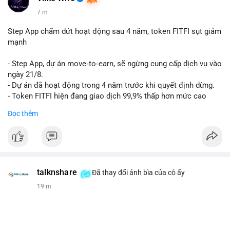
7 m
Step App chấm dứt hoạt động sau 4 năm, token FITFI sụt giảm
mạnh
- Step App, dự án move‑to‑earn, sẽ ngừng cung cấp dịch vụ vào
ngày 21/8.
- Dự án đã hoạt động trong 4 năm trước khi quyết định dừng.
- Token FITFI hiện đang giao dịch 99,9% thấp hơn mức cao
nhất từng đạt được.
Đọc thêm
#binancesquare
#cryptonews
#fitfi
#movetoearn
#stepapp
$fitfi
#vlikevn
#titanbot
talknshare
Đã thay đổi ảnh bìa của cô ấy
19 m
📰 Nguồn: Cointelegraph