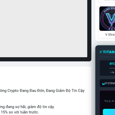
V Str
⚡ TITA
BTC
----
--%
SYSTEM:
rường Crypto Đang Đau Đớn, Đang Giảm Độ Tin Cậy
Trợ lý A
ờng đang sợ hãi, giảm độ tin cậy.
 15% so với tuần trước.