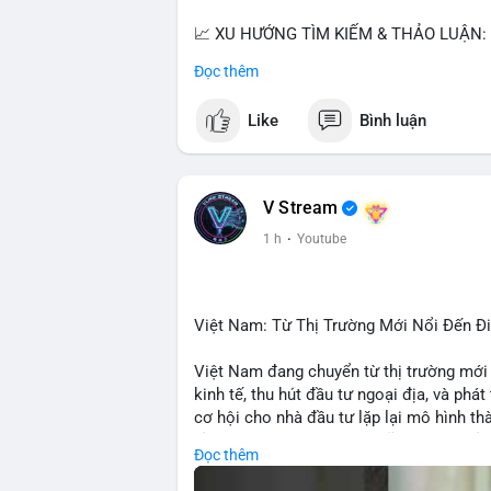
📈 XU HƯỚNG TÌM KIẾM & THẢO LUẬN:
• CoinGecko: Jimothy The Raccoon, Pudgy
Đọc thêm
Tutorial.
• Google Trends: chủ đề bóng đá, địa ph
Like
Bình luận
• LunarCrush: Ethereum, Solana, Dogecoin
etc.
💬 DÒNG CHẢY TIN TỨC & TRUYỀN TH
V Stream
• Telegram: US Senate tiến hành bỏ phiếu
1 h
·
Youtube
nhu cầu.
• Binance Square: nhiều trader short, cả
• Binance announcements: hỗ trợ cổ phiế
• Tin tức gần đây: Bitcoin exploit, Bybi
Việt Nam: Từ Thị Trường Mới Nổi Đến 
crypto.
Việt Nam đang chuyển từ thị trường mới
💡 NHẬN ĐỊNH & KHUYẾN NGHỊ:
kinh tế, thu hút đầu tư ngoại địa, và phát
• Tâm lý ngắn hạn: sợ hãi, giảm khối lượ
cơ hội cho nhà đầu tư lặp lại mô hình t
• Khuyến nghị: giữ cẩn thận, tránh short, 
tảng crypto tại Việt Nam cũng tăng trưở
Đọc thêm
đầu tư toàn cầu.
📊 Nguồn: Radar Tâm Lý Thị Trường