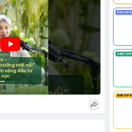
ETH VIP #
USDT VIP
BNB VIP 