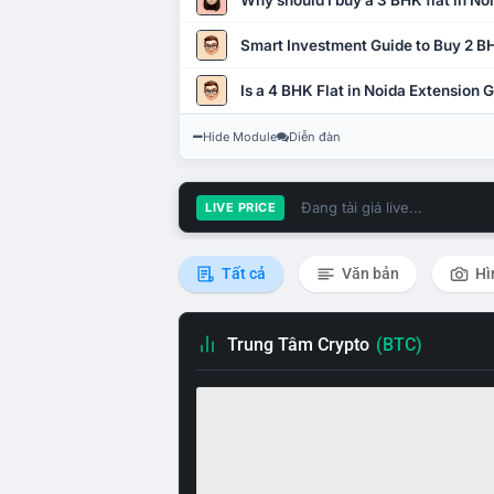
Why should I buy a 3 BHK flat in No
Smart Investment Guide to Buy 2 BH
Is a 4 BHK Flat in Noida Extension
Hide Module
Diễn đàn
Đang tải giá live...
LIVE PRICE
Tất cả
Văn bản
Hì
Trung Tâm Crypto
(BTC)