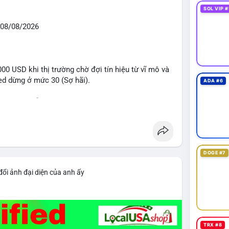
SOL VIP #
08/08/2026
0 USD khi thị trường chờ đợi tín hiệu từ vĩ mô và
eed dừng ở mức 30 (Sợ hãi).
ADA #6
 voi BTC diễn ra dày đặc, đáng chú ý nhất là lệnh
D lúc 08:19 UTC và 61,37 BTC (gần 4 triệu USD) lúc
ân bổ tài sản, chưa tạo áp lực bán trực tiếp lên
DOGE #7
giai đoạn đầu bình chọn Bill Clarity Act, cần 60
nh stablecoin nội địa có thể thúc đẩy nhu cầu token
đổi ảnh đại diện của anh ấy
bit truy xuất tài sản 1,5 tỷ USD từ vụ hack Triều
 exploit mới trên LND có thể đánh cắp thông tin
g cần cập nhật ngay. XRP Ledger đề xuất sửa đổi
TRX #8