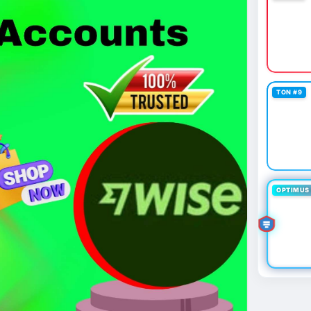
 giá 530 triệu USD.
cao khi Funding Rate BTC chỉ ở mức 0.0035%. Vùng
ài hạn nhưng cần chờ xác nhận dòng tiền.
thời gian của Vlike.vn!
TON #9
oit
#bybitlazarus
#xrpledger
OPTIMUS 