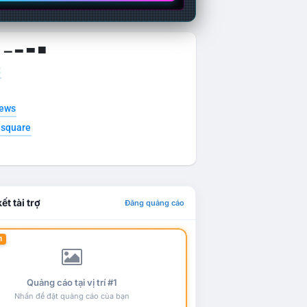
g ▁ ▂ ▃ ▄
t
news
esquare
ết tài trợ
Đăng quảng cáo
1
Quảng cáo tại vị trí #1
Nhấn để đặt quảng cáo của bạn