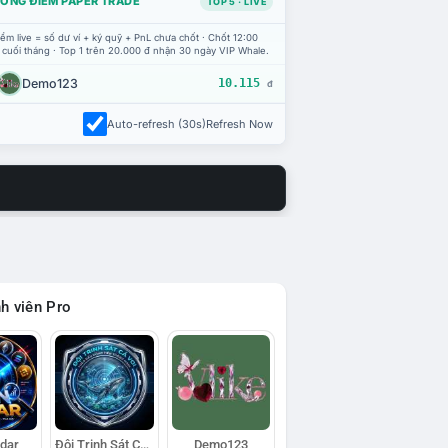
ỔNG ĐIỂM PAPER TRADE
TOP 5 · LIVE
ểm live = số dư ví + ký quỹ + PnL chưa chốt · Chốt 12:00
 cuối tháng · Top 1 trên 20.000 đ nhận 30 ngày VIP Whale.
Demo123
10.115
đ
Auto-refresh (30s)
Refresh Now
h viên Pro
adar
Đội Trinh Sát Cá Voi
Demo123