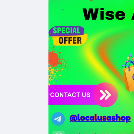
bảo mật token hóa tài sản Wall Street trị
Nhà đầu tư nên thận trọng với đòn bẩy 
Fear hiện tại có thể là cơ hội tích lũy d
Xem chi tiết các bài viết đầy đủ tại dòng 
#whalealertbtc
#clarityact
#lightningexpl