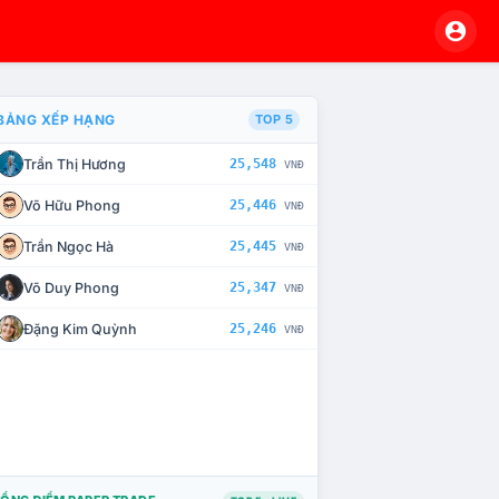
BẢNG XẾP HẠNG
TOP 5
Trần Thị Hương
25,548
VNĐ
À CHẾ TÀI XỬ LÝ VI PHẠM
Võ Hữu Phong
25,446
VNĐ
Trần Ngọc Hà
25,445
VNĐ
Võ Duy Phong
25,347
VNĐ
Đặng Kim Quỳnh
25,246
VNĐ