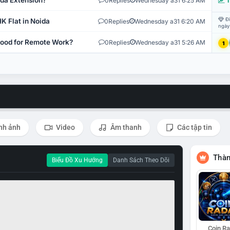
ida Extension?
0
Replies
Wednesday a31 6:25 AM
T
Đi
K Flat in Noida
0
Replies
Wednesday a31 6:20 AM
ngày
 Good for Remote Work?
0
Replies
Wednesday a31 5:26 AM
1
nh ảnh
Video
Âm thanh
Các tập tin
Thàn
Biểu Đồ Xu Hướng
Danh Sách Theo Dõi
Coin R