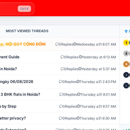
Ctrl K
MOST VIEWED THREADS
1
; NỘI QUY CỘNG ĐỒNG VLIKE.VN: HỆ THỐNG GIÁM SÁT TỰ ĐỘNG V
0
Replies
Wednesday a31 6:07 AM
2
ment Guide
0
Replies
Yesterday at 6:13 AM
3
in Noida?
0
Replies
Yesterday at 5:37 AM
4
t ngày 06/08/2026
0
Replies
Thursday a31 2:43 PM
5
 3 BHK flats in Noida?
0
Replies
Thursday a31 8:01 AM
p by Step
0
Replies
Thursday a31 6:57 AM
etter privacy?
0
Replies
Thursday a31 6:30 AM