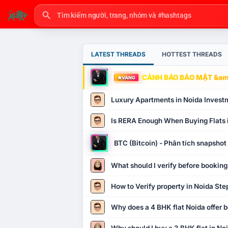
LATEST THREADS
HOTTEST THREADS
CẢNH BÁO BẢO MẬT &amp
VÀNG
Luxury Apartments in Noida Invest
Is RERA Enough When Buying Flats 
BTC (Bitcoin) - Phân tích snapsho
What should I verify before booking
How to Verify property in Noida Ste
Why does a 4 BHK flat Noida offer b