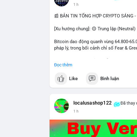
1 h
📰 BẢN TIN TỔNG HỢP CRYPTO SÁNG - 
[Xu hướng chung]: 🟡 Trung lập (Neutral)
Bitcoin dao động quanh vùng 64.800-65.00
pháp lý, trong bối cảnh chỉ số Fear & Gr
- Thị trường & Giá cả: Chuỗi giao dịch cá
Đọc thêm
chuyển 289,92 BTC trị giá 18,83 triệu US
06:19 UTC. Các lệnh này chủ yếu là tái ph
Like
Bình luận
sàn.
- Quy định & Pháp lý: Thượng viện Mỹ mở 
phiếu để tiến tới tháng tới. IMF nhận đị
localusashop122
Đã thay 
được dollar hỗ trợ. Tòa án Mỹ cho phép By
1 h
Tiên.
- Công nghệ & Bảo mật: BTCPay cảnh báo
đăng nhập Lightning Network, người dùn