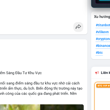
 Penguins, StonkBroker, Cysic, Cronos, Sui,
Xu hướn
ương, không liên quan crypto.
#titanbo
, Chainlink, Litecoin, Tesla, UFC, Premier League,
#vlikevn
#crypto
ÔNG:
#binanc
 Clarity Act, IMF nói stablecoin địa phương tăng
#btc
nh báo “short entry”, “điểm mua bán” giảm.
u Apple, IBM, airdrop MMT, competition.
t hack, XRP amendments, Trump media rút khỏi
Liên k
Điểm Sáng Đầu Tư Khu Vực
 nổi sang điểm sáng đầu tư khu vực nhờ cải cách
BTC VIP #
 triển ẩm thực, du lịch. Biến động thị trường này tạo
ng, người bán tăng.
hành công của các quốc gia đang phát triển. Nền
tập trung vào stablecoin, theo dõi US legislation.
ng nhờ chính sách ổn định và sự quan tâm từ nhà