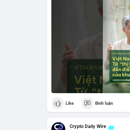
🎥 Xem video trực tiếp tại:
Nguồn: VIETSUCCESS
Like
Bình luận
Crypto Daily Wire