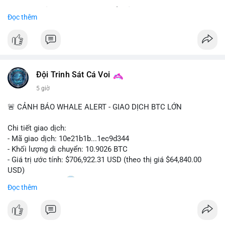
Sự tăng trưởng này được thúc đẩy bởi nhu cầu ngày càng cao
Đọc thêm
trong các lĩnh vực ô tô, logistics và thiết bị thông minh.
Doanh nghiệp cần theo dõi xu hướng này để nắm bắt cơ hội
đầu tư và phát triển giải pháp kết nối tiên tiến.
Đội Trinh Sát Cá Voi
5 giờ
🚨 CẢNH BÁO WHALE ALERT - GIAO DỊCH BTC LỚN
Chi tiết giao dịch:
- Mã giao dịch: 10e21b1b...1ec9d344
- Khối lượng di chuyển: 10.9026 BTC
- Giá trị ước tính: $706,922.31 USD (theo thị giá $64,840.00
USD)
- Thời gian: 18:20
0 2026-08-07 UTC
Đọc thêm
Nhận định phân tích:
Giao dịch 10.9 BTC trị giá hơn 706 nghìn USD được thực hiện
trong khung giờ thanh khoản mỏng (giờ châu Á) cho thấy chủ