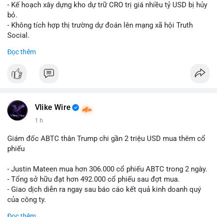
Lời khuyên cho nhà đầu tư nhỏ lẻ: Theo dõi xác nhận giao dịch
- Kế hoạch xây dựng kho dự trữ CRO trị giá nhiều tỷ USD bị hủy
và dòng tiền tiếp theo từ ví nguồn. Khối lượng này chưa đủ tạo
bỏ.
áp lực bán mạnh, nhưng nếu xuất hiện thêm 2-3 giao dịch
- Không tích hợp thị trường dự đoán lên mạng xã hội Truth
tương tự trong 24 giờ tới, khả năng cao là sóng điều chỉnh
Social.
ngắn hạn. Giữ tỷ trọng danh mục hợp lý, tránh FOMO mua đuổi
Đọc thêm
ở vùng giá hiện tại.
#binancesquare
#cryptonews
#cro
#trump
#truthsocial
#12dot1btc
#786kusd
#dichuyenvinuong
#khangcu64900
$cro
#mempoolbtc
#vlikevn
#titanbot
Vlike Wire
📰 Nguồn: Cointelegraph
1 h
Giám đốc ABTC thân Trump chi gần 2 triệu USD mua thêm cổ
phiếu
- Justin Mateen mua hơn 306.000 cổ phiếu ABTC trong 2 ngày.
- Tổng sở hữu đạt hơn 492.000 cổ phiếu sau đợt mua.
- Giao dịch diễn ra ngay sau báo cáo kết quả kinh doanh quý
của công ty.
Đọc thêm