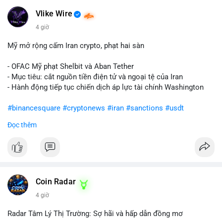
Vlike Wire
4 giờ
Mỹ mở rộng cấm Iran crypto, phạt hai sàn
- OFAC Mỹ phạt Shelbit và Aban Tether
- Mục tiêu: cắt nguồn tiền điện tử và ngoại tệ của Iran
- Hành động tiếp tục chiến dịch áp lực tài chính Washington
#binancesquare
#cryptonews
#iran
#sanctions
#usdt
Đọc thêm
$usdt
#vlikevn
#titanbot
📰 Nguồn: CoinDesk
Coin Radar
4 giờ
Radar Tâm Lý Thị Trường: Sợ hãi và hấp dẫn đồng mơ