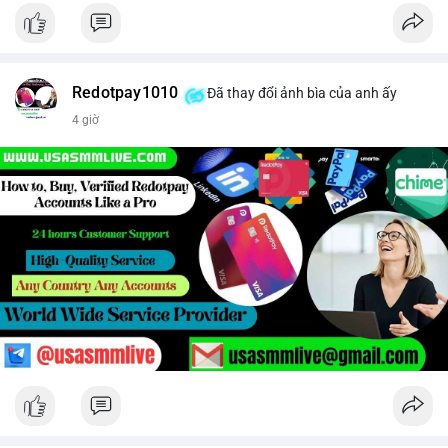
Redotpay1010
Đã thay đổi ảnh bìa của anh ấy
4 giờ