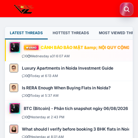
LATEST THREADS
HOTTEST THREADS
MOST VIEWED THRE
CẢNH BÁO BẢO MẬT &amp; NỘI QUY CỘNG ĐỒNG
VÀNG
0
Wednesday a31 6:07 AM
Luxury Apartments in Noida Investment Guide
0
Today at 6:13 AM
Is RERA Enough When Buying Flats in Noida?
0
Today at 5:37 AM
BTC (Bitcoin) - Phân tích snapshot ngày 06/08/2026
0
Yesterday at 2:43 PM
What should I verify before booking 3 BHK flats in Noida?
0
Yesterday at 8:01 AM