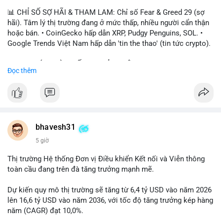
📊 CHỈ SỐ SỢ HÃI & THAM LAM: Chỉ số Fear & Greed 29 (sợ
hãi). Tâm lý thị trường đang ở mức thấp, nhiều người cẩn thận
hoặc bán. • CoinGecko hấp dẫn XRP, Pudgy Penguins, SOL. •
Google Trends Việt Nam hấp dẫn 'tin the thao' (tin tức crypto).
📈 XU HƯỚNG TÌM KIẾM & THẢO LUẬN: • XRP, SOL, PENGU,
Đọc thêm
ONDO, CASHCAT. • Chủ đề 'tô thị ty na' (tỷ giá) và 'giao thông'
(giao thông tài chính). • Bàn tán Binance Square tập trung vào
BTC breakout và lệnh long/short.
💬 DÒNG CHẢY TIN TỨC & TRUYỀN THÔNG: • Trump khẳng
định crypto là 'vấn đề lớn' giúp giảm áp lực USD. • Binance hỗ
bhavesh31
trợ cổ phiếu Apple/IBM. • Bài đăng hấp dẫn về $HFT, $SKYAI,
5 giờ
$BICO. • Tin nhắn cảnh báo về hack North Korea (Bybit).
Thị trường Hệ thống Đơn vị Điều khiển Kết nối và Viễn thông
💡 NHẬN ĐỊNH & KHUYẾN NGHỊ: Tâm lý thị trường đang phân
toàn cầu đang trên đà tăng trưởng mạnh mẽ.
cực. Sợ hãi do chỉ số thấp, nhưng hấp dẫn từ xu hướng meme
coin (PENGU, CASHCAT) và tin cậy từ các dự án lớn (BTC,
Dự kiến quy mô thị trường sẽ tăng từ 6,4 tỷ USD vào năm 2026
SOL). Rủi ro tăng nếu không có thông tin rõ ràng về quy định.
lên 16,6 tỷ USD vào năm 2036, với tốc độ tăng trưởng kép hàng
năm (CAGR) đạt 10,0%.
📊 Nguồn: Radar Tâm Lý Thị Trường