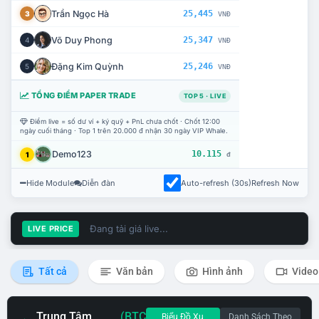
Trần Ngọc Hà
25,445
3
VNĐ
Võ Duy Phong
25,347
4
VNĐ
Đặng Kim Quỳnh
25,246
5
VNĐ
TỔNG ĐIỂM PAPER TRADE
TOP 5 · LIVE
Điểm live = số dư ví + ký quỹ + PnL chưa chốt · Chốt 12:00
ngày cuối tháng · Top 1 trên 20.000 đ nhận 30 ngày VIP Whale.
Demo123
10.115
1
đ
Hide Module
Diễn đàn
Auto-refresh (30s)
Refresh Now
Đang tải giá live...
LIVE PRICE
Tất cả
Văn bản
Hình ảnh
Video
Trung Tâm
(BTC
Biểu Đồ Xu
Danh Sách Theo