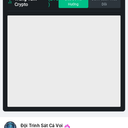
Crypto
)
Hướng
Dõi
Đội Trinh Sát Cá Voi