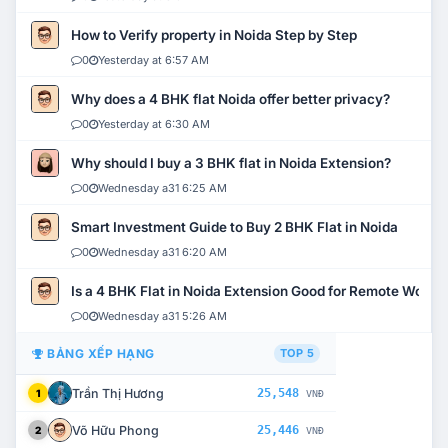
How to Verify property in Noida Step by Step
0
Yesterday at 6:57 AM
Why does a 4 BHK flat Noida offer better privacy?
0
Yesterday at 6:30 AM
Why should I buy a 3 BHK flat in Noida Extension?
0
Wednesday a31 6:25 AM
Smart Investment Guide to Buy 2 BHK Flat in Noida
0
Wednesday a31 6:20 AM
Is a 4 BHK Flat in Noida Extension Good for Remote Work?
0
Wednesday a31 5:26 AM
BẢNG XẾP HẠNG
TOP 5
Trần Thị Hương
25,548
1
VNĐ
Võ Hữu Phong
25,446
2
VNĐ