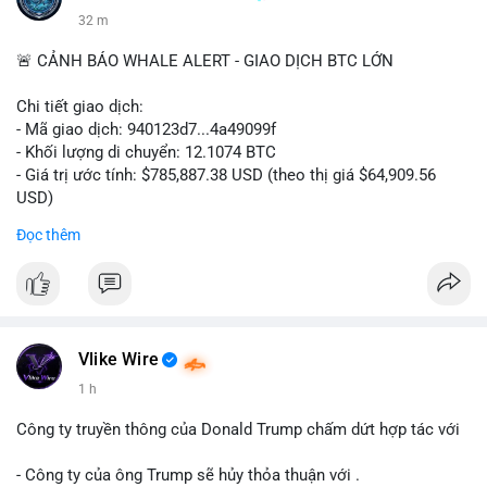
32 m
🚨 CẢNH BÁO WHALE ALERT - GIAO DỊCH BTC LỚN
Chi tiết giao dịch:
- Mã giao dịch: 940123d7...4a49099f
- Khối lượng di chuyển: 12.1074 BTC
- Giá trị ước tính: $785,887.38 USD (theo thị giá $64,909.56
USD)
- Thời gian: 22:17:40 2026-08-07 UTC
Đọc thêm
Nhận định phân tích hành vi của Cá voi dựa trên giao dịch này:
Khối lượng 12.1 BTC tương đương gần 786 nghìn USD được di
chuyển trong một giao dịch chưa xác nhận duy nhất. Mức giá
$64,909.56 đang nằm gần vùng kháng cự tâm lý quan trọng.
Động thái này có thể là bước chuẩn bị thanh khoản để bán ra,
Vlike Wire
hoặc tái phân bổ tài sản giữa các ví nóng nhằm tối ưu phí giao
1 h
dịch. Việc di chuyển một phần nhỏ trong tổng nắm giữ cho
thấy cá voi đang thăm dò thanh khoản thị trường trước khi có
Công ty truyền thông của Donald Trump chấm dứt hợp tác với
hành động lớn hơn.
- Công ty của ông Trump sẽ hủy thỏa thuận với .