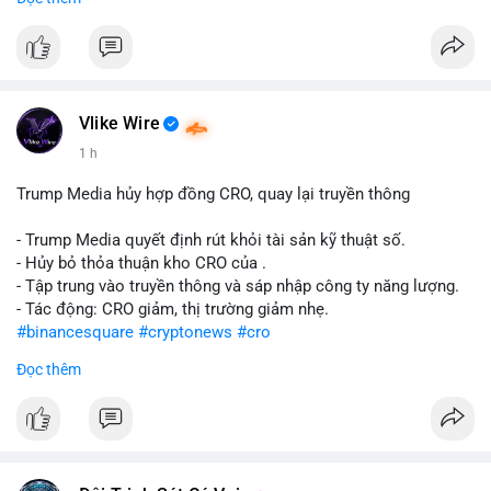
#abtc
#cryptonews
#stockmarket
#trump
$btc $eth
#vlikevn
#titanbot
Vlike Wire
📰 Nguồn: CoinDesk
1 h
Trump Media hủy hợp đồng CRO, quay lại truyền thông
- Trump Media quyết định rút khỏi tài sản kỹ thuật số.
- Hủy bỏ thỏa thuận kho CRO của .
- Tập trung vào truyền thông và sáp nhập công ty năng lượng.
- Tác động: CRO giảm, thị trường giảm nhẹ.
#binancesquare
#cryptonews
#cro
Đọc thêm
$cro
#vlikevn
#titanbot
📰 Nguồn: CoinDesk