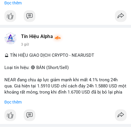
Đọc thêm
- Tác động: rủi ro cho thị trường crypto, tăng áp lực pháp lý.
#binancesquare
#cryptonews
#ofac
#ussanctions
#iran
$btc $eth
Tín Hiệu Alpha
#vlikevn
#titanbot
3 giờ
📰 Nguồn: Cointelegraph
🔮 TÍN HIỆU GIAO DỊCH CRYPTO - NEARUSDT
Loại tín hiệu: 🔴 BÁN (Short/Sell)
NEAR đang chịu áp lực giảm mạnh khi mất 4.1% trong 24h
qua. Giá hiện tại 1.5910 USD chỉ cách đáy 24h 1.5880 USD một
khoảng rất mỏng, trong khi đỉnh 1.6700 USD đã bị bỏ lại phía
sau. Biên độ dao động ngày đạt 4.9%, cho thấy phe bán đang
Đọc thêm
kiểm soát hoàn toàn. Khối lượng giao dịch 10.29 triệu NEAR
không đủ lớn để tạo lực đỡ, xác nhận xu hướng đi xuống đang
tiếp diễn.
Khuyến nghị giao dịch: