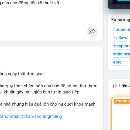
g của các đồng tiền kỹ thuật số.
n
#ussenate
#clarityact
Xu hướn
#titanbo
#vlikevn
#crypto
#binanc
#btc
ằng ngày thật đơn giản!
ào quy trình chăm sóc của bạn để có hơi thở thơm
Liên k
i khuẩn gây mùi, giúp bạn tự tin giao tiếp.
BTC VIP #
c nhỏ nhưng hiệu quả lớn cho nụ cười khỏe mạnh.
hothommat
#chamsocrangmieng