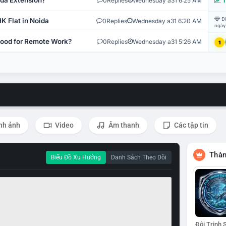
ida Extension?
0
Replies
Wednesday a31 6:25 AM
T
Đi
K Flat in Noida
0
Replies
Wednesday a31 6:20 AM
ngày
 Good for Remote Work?
0
Replies
Wednesday a31 5:26 AM
1
nh ảnh
Video
Âm thanh
Các tập tin
Thàn
Biểu Đồ Xu Hướng
Danh Sách Theo Dõi