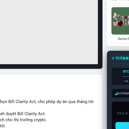
Demo1
⚡ TITA
BTC
----
--%
SYSTEM:
n Bill Clarity Act, cho phép dự án qua tháng tới
t duyệt Bill Clarity Act.
Trợ lý A
ch cho thị trường crypto.
tới.