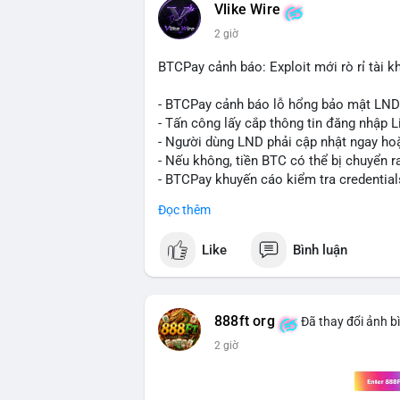
Vlike Wire
xuất hiện dòng tiền lớn, nhưng chưa đủ
2 giờ
lệnh chuyển tiếp theo.
BTCPay cảnh báo: Exploit mới rò rỉ tài kh
Lời khuyên:
Nhà đầu tư nhỏ lẻ nên theo dõi sát các g
- BTCPay cảnh báo lỗ hổng bảo mật LND
định xu hướng rõ ràng hơn. Tránh hành độ
- Tấn công lấy cắp thông tin đăng nhập L
hợp với khối lượng giao dịch chung và bi
- Người dùng LND phải cập nhật ngay hoặ
- Nếu không, tiền BTC có thể bị chuyển r
#289btc
#chuyenvilon
#giaodichchuaxa
- BTCPay khuyến cáo kiểm tra credential
Đọc thêm
#binancesquare
#cryptonews
#btc
Like
Bình luận
$btc
#vlikevn
#titanbot
888ft org
Đã thay đổi ảnh b
📰 Nguồn: CoinDesk
2 giờ