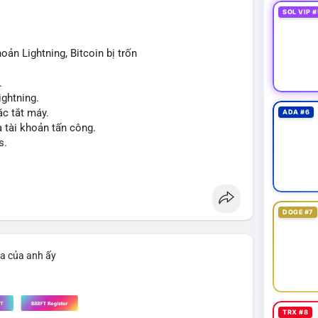
 để tạo biến động giá mạnh nếu không có thêm các
SOL VIP #
oản Lightning, Bitcoin bị trốn
iao dịch tiếp theo từ cùng địa chỉ ví nguồn để xác
.
ng vội vàng dựa trên một giao dịch đơn lẻ, hãy kết
ightning.
ểu đồ giá để đưa ra quyết định hợp lý.
c tắt máy.
ADA #6
a tài khoản tấn công.
cnhan
#biendongcung
#mucgia64963
s.
DOGE #7
ìa của anh ấy
TRX #8