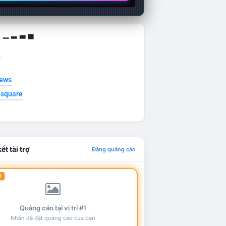
g ▁ ▂ ▃ ▄
t
news
esquare
ết tài trợ
Đăng quảng cáo
1
Quảng cáo tại vị trí #1
Nhấn để đặt quảng cáo của bạn