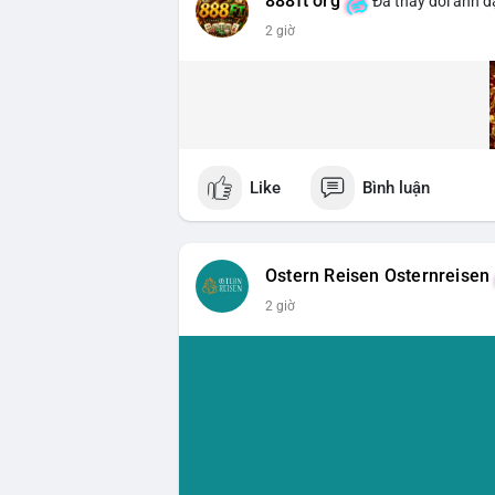
888ft org
Đã thay đổi ảnh đạ
2 giờ
Like
Bình luận
Ostern Reisen Osternreisen
2 giờ