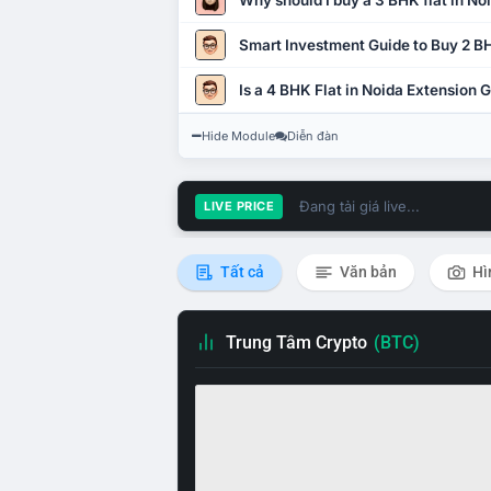
Why should I buy a 3 BHK flat in No
Smart Investment Guide to Buy 2 BH
Is a 4 BHK Flat in Noida Extension
Hide Module
Diễn đàn
Đang tải giá live...
LIVE PRICE
Tất cả
Văn bản
Hì
Trung Tâm Crypto
(BTC)