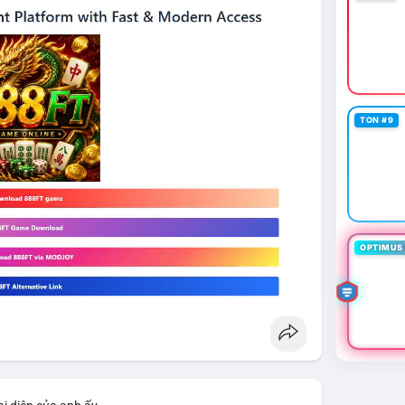
TON #9
OPTIMUS 