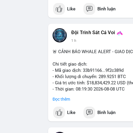
Like
Bình luận
Đội Trinh Sát Cá Voi
1 h
🚨 CẢNH BÁO WHALE ALERT - GIAO DỊ
Chi tiết giao dịch:
- Mã giao dịch: 33b91166...9f2c389d
- Khối lượng di chuyển: 289.9251 BTC
- Giá trị ước tính: $18,834,429.22 USD (t
- Thời gian: 08:19:30 2026-08-08 UTC
Đọc thêm
Nhận định phân tích:
Khối lượng gần 290 BTC tương đương gần
Like
Bình luận
chưa xác nhận cho thấy dấu hiệu của một
mục. Với mức giá hiện tại, động thái này
sàn hoặc chuyển vào ví lạnh để nắm giữ 
quyết định áp lực cung ngắn hạn lên thị 