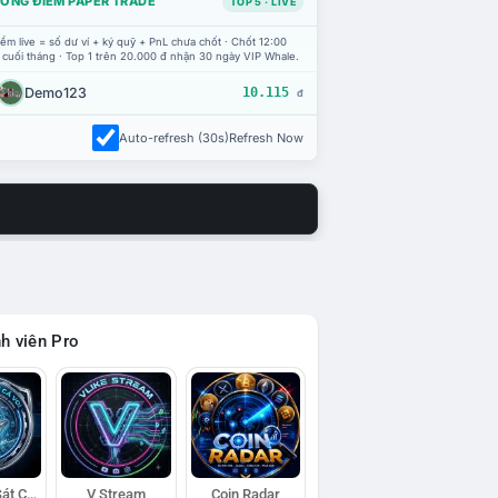
ỔNG ĐIỂM PAPER TRADE
TOP 5 · LIVE
ểm live = số dư ví + ký quỹ + PnL chưa chốt · Chốt 12:00
 cuối tháng · Top 1 trên 20.000 đ nhận 30 ngày VIP Whale.
Demo123
10.115
đ
Auto-refresh (30s)
Refresh Now
h viên Pro
Đội Trinh Sát Cá Voi
V Stream
Coin Radar