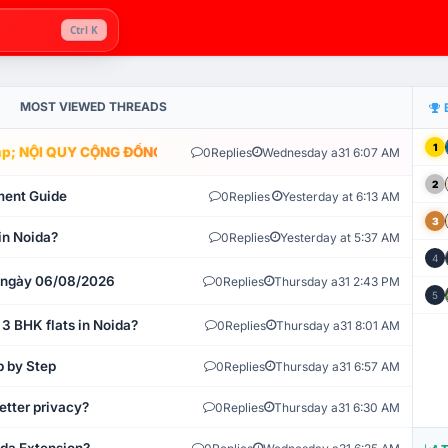
Ctrl K
MOST VIEWED THREADS
1
; NỘI QUY CỘNG ĐỒNG VLIKE.VN: HỆ THỐNG GIÁM SÁT TỰ ĐỘNG V
0
Replies
Wednesday a31 6:07 AM
2
ment Guide
0
Replies
Yesterday at 6:13 AM
3
in Noida?
0
Replies
Yesterday at 5:37 AM
4
t ngày 06/08/2026
0
Replies
Thursday a31 2:43 PM
5
 3 BHK flats in Noida?
0
Replies
Thursday a31 8:01 AM
p by Step
0
Replies
Thursday a31 6:57 AM
etter privacy?
0
Replies
Thursday a31 6:30 AM