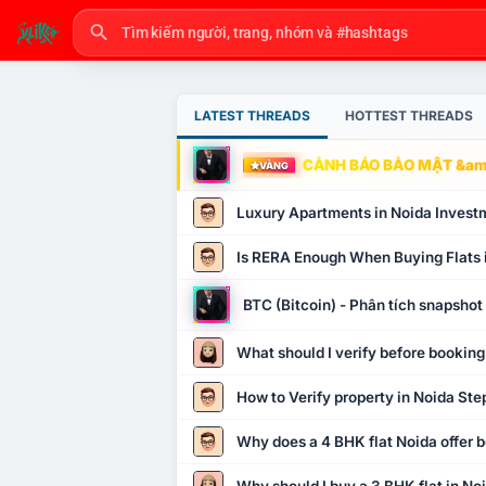
LATEST THREADS
HOTTEST THREADS
CẢNH BÁO BẢO MẬT &amp
VÀNG
Luxury Apartments in Noida Invest
Is RERA Enough When Buying Flats 
BTC (Bitcoin) - Phân tích snapsho
What should I verify before booking
How to Verify property in Noida Ste
Why does a 4 BHK flat Noida offer b