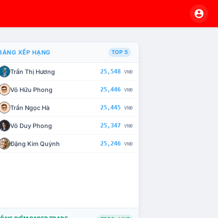
BẢNG XẾP HẠNG
TOP 5
Trần Thị Hương
25,548
VNĐ
À CHẾ TÀI XỬ LÝ VI PHẠM
Võ Hữu Phong
25,446
VNĐ
Trần Ngọc Hà
25,445
VNĐ
Võ Duy Phong
25,347
VNĐ
Đặng Kim Quỳnh
25,246
VNĐ