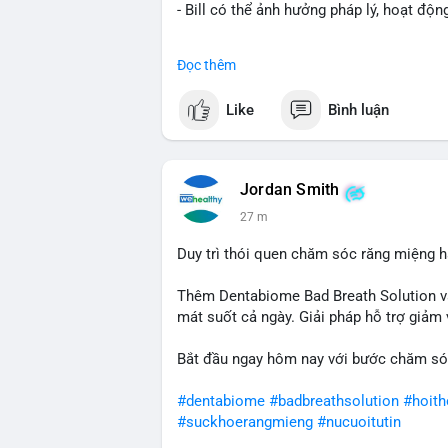
- Bill có thể ảnh hưởng pháp lý, hoạt độn
#binancesquare
#cryptonews
#regulatio
Đọc thêm
$btc $eth
Like
Bình luận
#vlikevn
#titanbot
📰 Nguồn: CoinDesk
Jordan Smith
27 m
Duy trì thói quen chăm sóc răng miệng h
Thêm Dentabiome Bad Breath Solution v
mát suốt cả ngày. Giải pháp hỗ trợ giảm v
Bắt đầu ngay hôm nay với bước chăm só
#dentabiome
#badbreathsolution
#hoit
#suckhoerangmieng
#nucuoitutin