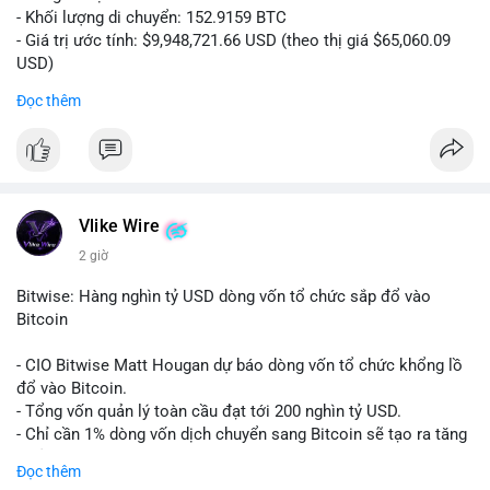
- Khối lượng di chuyển: 152.9159 BTC
- Giá trị ước tính: $9,948,721.66 USD (theo thị giá $65,060.09
USD)
- Thời gian: 14:19:56 2026-08-08 UTC
Đọc thêm
Nhận định phân tích:
Khối lượng 152.9 BTC trị giá gần 10 triệu USD được chuyển
trong một giao dịch chưa xác nhận cho thấy dấu hiệu của một
tổ chức lớn hoặc cá voi đang tái cơ cấu danh mục. Với mức
giá quanh vùng $65,000, động thái này có thể là bước chuẩn bị
Vlike Wire
cho chiến lược tích lũy dài hạn hoặc chuyển lên sàn để thanh
2 giờ
khoản. Một giao dịch lớn như vậy thường tạo áp lực tâm lý
ngắn hạn lên thị trường, khiến nhà đầu tư nhỏ lẻ dễ bị dao
Bitwise: Hàng nghìn tỷ USD dòng vốn tổ chức sắp đổ vào
động.
Bitcoin
Lời khuyên:
- CIO Bitwise Matt Hougan dự báo dòng vốn tổ chức khổng lồ
Nhà đầu tư nên quan sát thêm 1-2 block tiếp theo để xác nhận
đổ vào Bitcoin.
đích đến của dòng tiền. Tránh hành động theo cảm tính trước
- Tổng vốn quản lý toàn cầu đạt tới 200 nghìn tỷ USD.
các biến động nhỏ, ưu tiên quản lý rủi ro chặt chẽ và không sử
- Chỉ cần 1% dòng vốn dịch chuyển sang Bitcoin sẽ tạo ra tăng
dụng đòn bẩy quá mức trong giai đoạn biến động này.
trưởng dài hạn cực lớn.
Đọc thêm