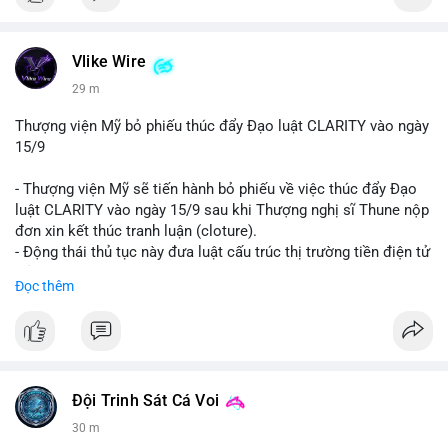
Vlike Wire
29 m
Thượng viện Mỹ bỏ phiếu thúc đẩy Đạo luật CLARITY vào ngày
15/9
- Thượng viện Mỹ sẽ tiến hành bỏ phiếu về việc thúc đẩy Đạo
luật CLARITY vào ngày 15/9 sau khi Thượng nghị sĩ Thune nộp
đơn xin kết thúc tranh luận (cloture).
- Động thái thủ tục này đưa luật cấu trúc thị trường tiền điện tử
trở lại đúng tiến độ khi các nhà lập pháp tiếp tục đàm phán về
Đọc thêm
các điều khoản liên quan đến đạo đức và stablecoin.
- Đây là bước tiến quan trọng trong việc thiết lập khung pháp lý
rõ ràng cho thị trường tiền điện tử tại Mỹ.
#binancesquare
#cryptonews
#clarityact
#ussenate
#cryptoregulation
#stablecoin
Đội Trinh Sát Cá Voi
30 m
$btc $eth