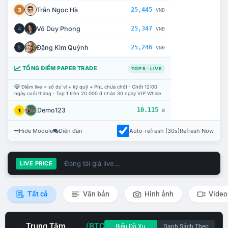
Trần Ngọc Hà
25,445
3
VNĐ
Võ Duy Phong
25,347
4
VNĐ
Đặng Kim Quỳnh
25,246
5
VNĐ
TỔNG ĐIỂM PAPER TRADE
TOP 5 · LIVE
Điểm live = số dư ví + ký quỹ + PnL chưa chốt · Chốt 12:00
ngày cuối tháng · Top 1 trên 20.000 đ nhận 30 ngày VIP Whale.
Demo123
10.115
1
đ
Hide Module
Diễn đàn
Auto-refresh (30s)
Refresh Now
Đang tải giá live...
LIVE PRICE
Tất cả
Văn bản
Hình ảnh
Video
Trung Tâm
(BTC
Biểu Đồ Xu
Danh Sách Theo