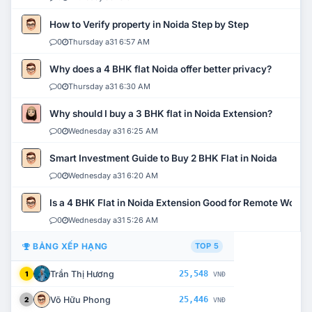
How to Verify property in Noida Step by Step
0
Thursday a31 6:57 AM
Why does a 4 BHK flat Noida offer better privacy?
0
Thursday a31 6:30 AM
Why should I buy a 3 BHK flat in Noida Extension?
0
Wednesday a31 6:25 AM
Smart Investment Guide to Buy 2 BHK Flat in Noida
0
Wednesday a31 6:20 AM
Is a 4 BHK Flat in Noida Extension Good for Remote Work?
0
Wednesday a31 5:26 AM
BẢNG XẾP HẠNG
TOP 5
Trần Thị Hương
25,548
1
VNĐ
Võ Hữu Phong
25,446
2
VNĐ