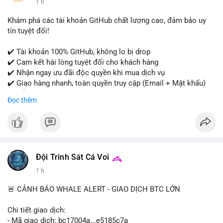
1 h
#onlineshopping
#digitalmarketing
#usa
#highqualityaccounts
#readytouseaccounts
Khám phá các tài khoản GitHub chất lượng cao, đảm bảo uy
tín tuyệt đối!
✔️ Tài khoản 100% GitHub, không lo bị drop
✔️ Cam kết hài lòng tuyệt đối cho khách hàng
✔️ Nhận ngay ưu đãi độc quyền khi mua dịch vụ
✔️ Giao hàng nhanh, toàn quyền truy cập (Email + Mật khẩu)
✔️ Hỗ trợ 24/7 và bảo hành thay thế
Đọc thêm
Cần xác nhận đơn hàng? Liên hệ ngay để được tư vấn!
📧 Email: usatrustbuild@gmail.com
📩 Telegram: @UsaTrustBuild
Đội Trinh Sát Cá Voi
1 h
🚨 CẢNH BÁO WHALE ALERT - GIAO DỊCH BTC LỚN
Chi tiết giao dịch:
- Mã giao dịch: bc17004a...e5185c7a