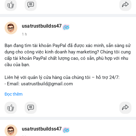
#trendingnow
#cashout
#sendmoney
#mobiledeposit
#pay
#usdt
#btc
usatrustbuildss47
1 h
Bạn đang tìm tài khoản PayPal đã được xác minh, sẵn sàng sử
dụng cho công việc kinh doanh hay marketing? Chúng tôi cung
cấp tài khoản PayPal chất lượng cao, có sẵn, phù hợp với nhu
cầu của bạn.
Liên hệ với quản lý cửa hàng của chúng tôi – hỗ trợ 24/7:
- Email: usatrustbuild@gmail.com
- Telegram: @UsaTrustBuild
Đọc thêm
- WhatsApp: +1 (479) 438-1734
Tài khoản của chúng tôi được đánh giá cao về độ tin cậy và
tính sẵn sàng, giúp bạn giao dịch thuận lợi. Hãy nhắn tin ngay
để được tư vấn chi tiết.
usatrustbuildss47
#buyverifiedpaypalaccounts
#marketing
#seo
#smm