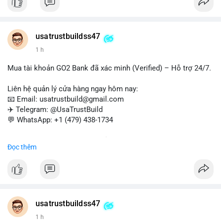
và chuyển tiền quốc tế.
#buyverifiedwebmoneyaccounts
#webmoney
#verifiedaccounts
#onlinepayment
#cashout
#sendmoney
usatrustbuildss47
#trustbuild
1 h
Mua tài khoản GO2 Bank đã xác minh (Verified) – Hỗ trợ 24/7.
Liên hệ quản lý cửa hàng ngay hôm nay:
📧 Email: usatrustbuild@gmail.com
✈️ Telegram: @UsaTrustBuild
💬 WhatsApp: +1 (479) 438-1734
Dịch vụ uy tín, nhanh chóng, bảo mật – phù hợp cho giao dịch,
Đọc thêm
chuyển tiền, mobile deposit và thanh toán USDT.
#buyverifiedgo2bankaccounts
#marketing
#seo
#smm
#trendingnow
#cashout
#sendmoney
#mobiledeposit
#pay
#usdt
usatrustbuildss47
1 h