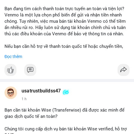
Bạn đang tìm cách thanh toán trực tuyến an toàn và tiện lợi?
Venmo là một lựa chọn phổ biến để gửi và nhận tiền nhanh
chóng. Tuy nhiên, việc mua bán tài khoản Venmo có thể tiềm
ẩn nhiều rủi ro. Hãy luôn sử dụng tài khoản chính chủ và tuân
thủ các điều khoản của Venmo để bảo vệ thông tin cá nhân.
Nếu bạn cần hỗ trợ về thanh toán quốc tế hoặc chuyển tiền,
hãy liên hệ với chúng tôi qua email hoặc Telegram. Chúng tôi
Đọc thêm
cung cấp dịch vụ tư vấn và giải pháp thanh toán trực tuyến an
toàn.
Liên hệ:
Email: usatrustbuild@gmail.com
Telegram: @UsaTrustBuild
usatrustbuildss47
WhatsApp: +1 (479) 438-1734
1 h
#thanhtoanonline
#venmo
#chuyentien
#giaodichantoan
Bạn cần tài khoản Wise (Transferwise) đã được xác minh để
#taichinhso
#seo
#smm
giao dịch quốc tế an toàn?
Chúng tôi cung cấp dịch vụ bán tài khoản Wise verified, hỗ trợ