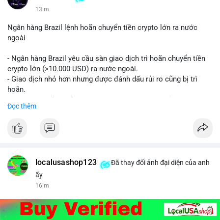
13 m
Ngân hàng Brazil lệnh hoãn chuyển tiền crypto lớn ra nước
ngoài
- Ngân hàng Brazil yêu cầu sàn giao dịch trì hoãn chuyển tiền
crypto lớn (>10.000 USD) ra nước ngoài.
- Giao dịch nhỏ hơn nhưng được đánh dấu rủi ro cũng bị trì
hoãn.
- Quy định nhằm kiểm soát dòng tiền, ngăn chặn rửa tiền.
Đọc thêm
#binancesquare
#cryptonews
#brazil
#regulation
$btc $eth
#vlikevn
#titanbot
localusashop123
Đã thay đổi ảnh đại diện của anh
ấy
📰 Nguồn: CoinDesk
16 m