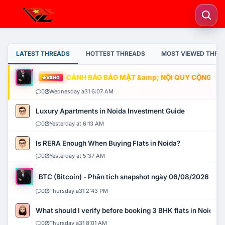
LATEST THREADS
HOTTEST THREADS
MOST VIEWED THRE
CẢNH BÁO BẢO MẬT &amp; NỘI QUY CỘNG ĐỒNG
VÀNG
0
Wednesday a31 6:07 AM
Luxury Apartments in Noida Investment Guide
0
Yesterday at 6:13 AM
Is RERA Enough When Buying Flats in Noida?
0
Yesterday at 5:37 AM
BTC (Bitcoin) - Phân tích snapshot ngày 06/08/2026
0
Thursday a31 2:43 PM
What should I verify before booking 3 BHK flats in Noida?
0
Thursday a31 8:01 AM