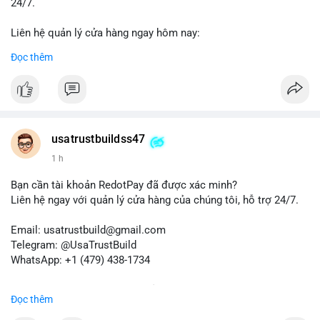
24/7.
Liên hệ quản lý cửa hàng ngay hôm nay:
📧 Email: usatrustbuild@gmail.com
Đọc thêm
✈️ Telegram: @UsaTrustBuild
📱 WhatsApp: +1 (479) 438-1734
Dịch vụ của chúng tôi phù hợp cho nhu cầu chuyển tiền, nhận
tiền, thanh toán quốc tế.
usatrustbuildss47
#buyverifiedwiseaccounts
#marketing
#seo
#smm
1 h
#trendingnow
#cashout
#sendmoney
#mobiledeposit
#pay
#usdt
Bạn cần tài khoản RedotPay đã được xác minh?
Liên hệ ngay với quản lý cửa hàng của chúng tôi, hỗ trợ 24/7.
Email: usatrustbuild@gmail.com
Telegram: @UsaTrustBuild
WhatsApp: +1 (479) 438-1734
Dịch vụ uy tín, nhanh chóng, bảo mật.
Đọc thêm
#buyverifiedredotpayaccount
#marketing
#seo
#smm