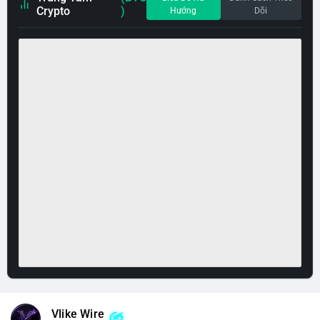
Crypto
)
Hướng
Dõi
Vlike Wire