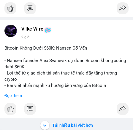
#152dot9btc
#chuyenvilanh
#tieulon10trieuusd
#btc65k
#bitcoin
#btc
#bitwise
#cryptonews
#binancesquare
#giaodichchuaxacnhan
$btc
#vlikevn
#titanbot
Vlike Wire
2 giờ
📰 Nguồn: CoinDesk
Bitcoin Không Dưới $60K: Nansen Cố Vấn
- Nansen founder Alex Svanevik dự đoán Bitcoin không xuống
dưới $60K
- Lợi thế từ giao dịch tài sản thực tế thúc đẩy tăng trưởng
crypto
- Bài viết nhấn mạnh xu hướng bền vững của Bitcoin
Đọc thêm
$btc
#btc
#vlikevn
#titanbot
📰 Nguồn: Cointelegraph
Tải nhiều bài viết hơn