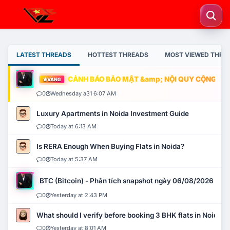
LATEST THREADS
HOTTEST THREADS
MOST VIEWED THRE
CẢNH BÁO BẢO MẬT &amp; NỘI QUY CỘNG ĐỒNG
VÀNG
0
Wednesday a31 6:07 AM
Luxury Apartments in Noida Investment Guide
0
Today at 6:13 AM
Is RERA Enough When Buying Flats in Noida?
0
Today at 5:37 AM
BTC (Bitcoin) - Phân tích snapshot ngày 06/08/2026
0
Yesterday at 2:43 PM
What should I verify before booking 3 BHK flats in Noida?
0
Yesterday at 8:01 AM