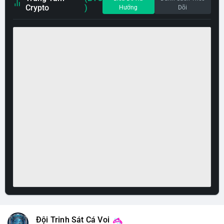
Crypto
)
Hướng
Dõi
Đội Trinh Sát Cá Voi