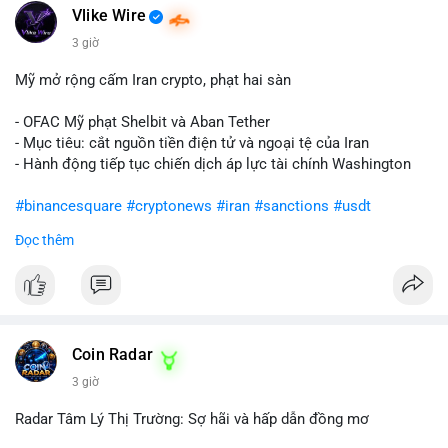
Vlike Wire
3 giờ
Mỹ mở rộng cấm Iran crypto, phạt hai sàn
- OFAC Mỹ phạt Shelbit và Aban Tether
- Mục tiêu: cắt nguồn tiền điện tử và ngoại tệ của Iran
- Hành động tiếp tục chiến dịch áp lực tài chính Washington
#binancesquare
#cryptonews
#iran
#sanctions
#usdt
Đọc thêm
$usdt
#vlikevn
#titanbot
📰 Nguồn: CoinDesk
Coin Radar
3 giờ
Radar Tâm Lý Thị Trường: Sợ hãi và hấp dẫn đồng mơ