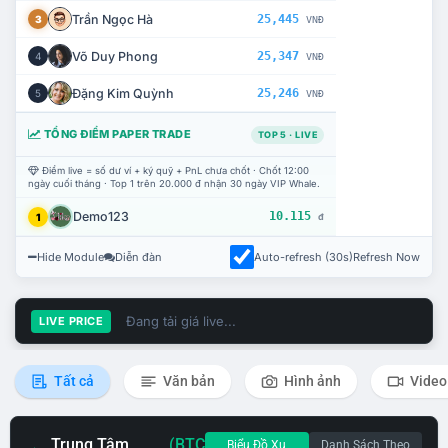
Trần Ngọc Hà
25,445
3
VNĐ
Võ Duy Phong
25,347
4
VNĐ
Đặng Kim Quỳnh
25,246
5
VNĐ
TỔNG ĐIỂM PAPER TRADE
TOP 5 · LIVE
Điểm live = số dư ví + ký quỹ + PnL chưa chốt · Chốt 12:00
ngày cuối tháng · Top 1 trên 20.000 đ nhận 30 ngày VIP Whale.
Demo123
10.115
1
đ
Hide Module
Diễn đàn
Auto-refresh (30s)
Refresh Now
Đang tải giá live...
LIVE PRICE
Tất cả
Văn bản
Hình ảnh
Video
Trung Tâm
(BTC
Biểu Đồ Xu
Danh Sách Theo