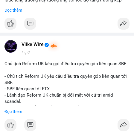
Mức tăng trưởng này tương ứng với tốc độ tăng trưởng kép
hàng năm (CAGR) đạt 5,9% trong giai đoạn dự báo.
Đọc thêm
Đây là tín hiệu tích cực cho các nhà sản xuất, nhà phân phối và
nhà đầu tư trong ngành vật liệu xây dựng và hạ tầng.
Bạn đánh giá thế nào về tiềm năng của dòng sản phẩm ống
nhựa polyolefin trong tương lai?
Vlike Wire
4 giờ
Chủ tịch Reform UK kêu gọi điều tra quyên góp liên quan SBF
- Chủ tịch Reform UK yêu cầu điều tra quyên góp liên quan tới
SBF.
- SBF liên quan tới FTX.
- Lãnh đạo Reform UK chuẩn bị đối mặt với cử tri amid
scandal.
- Sự kiện có thể ảnh hưởng đến hình ảnh SBF và FTX.
Đọc thêm
- Không có thông tin tác động thị trường ngay lập tức.
#binancesquare
#cryptonews
#sbf
#ftx
#reformuk
$btc $eth