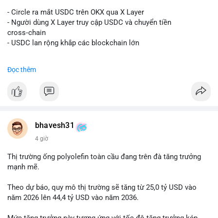
#vlikevn
#titanbot
- Circle ra mắt USDC trên OKX qua X Layer
📰 Nguồn: Decrypt
- Người dùng X Layer truy cập USDC và chuyển tiền
cross‑chain
- USDC lan rộng khắp các blockchain lớn
#binancesquare
#cryptonews
#usdc
#okx
#xlayer
Đọc thêm
$usdc
#vlikevn
#titanbot
📰 Nguồn: Cointelegraph
bhavesh31
4 giờ
Thị trường ống polyolefin toàn cầu đang trên đà tăng trưởng
mạnh mẽ.
Theo dự báo, quy mô thị trường sẽ tăng từ 25,0 tỷ USD vào
năm 2026 lên 44,4 tỷ USD vào năm 2036.