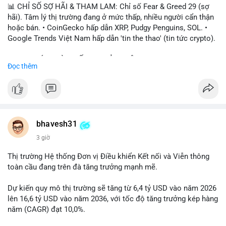
📊 CHỈ SỐ SỢ HÃI & THAM LAM: Chỉ số Fear & Greed 29 (sợ
hãi). Tâm lý thị trường đang ở mức thấp, nhiều người cẩn thận
hoặc bán. • CoinGecko hấp dẫn XRP, Pudgy Penguins, SOL. •
Google Trends Việt Nam hấp dẫn 'tin the thao' (tin tức crypto).
📈 XU HƯỚNG TÌM KIẾM & THẢO LUẬN: • XRP, SOL, PENGU,
Đọc thêm
ONDO, CASHCAT. • Chủ đề 'tô thị ty na' (tỷ giá) và 'giao thông'
(giao thông tài chính). • Bàn tán Binance Square tập trung vào
BTC breakout và lệnh long/short.
💬 DÒNG CHẢY TIN TỨC & TRUYỀN THÔNG: • Trump khẳng
định crypto là 'vấn đề lớn' giúp giảm áp lực USD. • Binance hỗ
bhavesh31
trợ cổ phiếu Apple/IBM. • Bài đăng hấp dẫn về $HFT, $SKYAI,
3 giờ
$BICO. • Tin nhắn cảnh báo về hack North Korea (Bybit).
Thị trường Hệ thống Đơn vị Điều khiển Kết nối và Viễn thông
💡 NHẬN ĐỊNH & KHUYẾN NGHỊ: Tâm lý thị trường đang phân
toàn cầu đang trên đà tăng trưởng mạnh mẽ.
cực. Sợ hãi do chỉ số thấp, nhưng hấp dẫn từ xu hướng meme
coin (PENGU, CASHCAT) và tin cậy từ các dự án lớn (BTC,
Dự kiến quy mô thị trường sẽ tăng từ 6,4 tỷ USD vào năm 2026
SOL). Rủi ro tăng nếu không có thông tin rõ ràng về quy định.
lên 16,6 tỷ USD vào năm 2036, với tốc độ tăng trưởng kép hàng
năm (CAGR) đạt 10,0%.
📊 Nguồn: Radar Tâm Lý Thị Trường