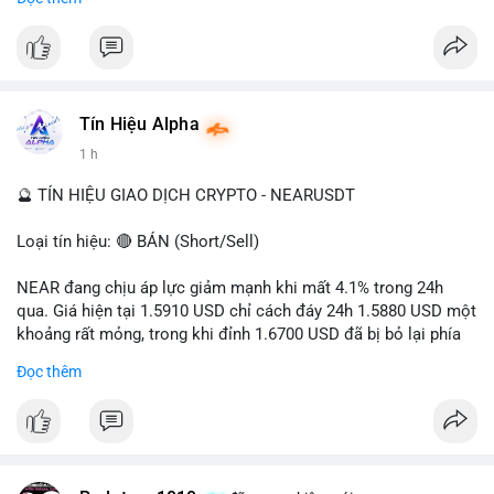
- Tác động: rủi ro cho thị trường crypto, tăng áp lực pháp lý.
#binancesquare
#cryptonews
#ofac
#ussanctions
#iran
$btc $eth
Tín Hiệu Alpha
#vlikevn
#titanbot
1 h
📰 Nguồn: Cointelegraph
🔮 TÍN HIỆU GIAO DỊCH CRYPTO - NEARUSDT
Loại tín hiệu: 🔴 BÁN (Short/Sell)
NEAR đang chịu áp lực giảm mạnh khi mất 4.1% trong 24h
qua. Giá hiện tại 1.5910 USD chỉ cách đáy 24h 1.5880 USD một
khoảng rất mỏng, trong khi đỉnh 1.6700 USD đã bị bỏ lại phía
sau. Biên độ dao động ngày đạt 4.9%, cho thấy phe bán đang
Đọc thêm
kiểm soát hoàn toàn. Khối lượng giao dịch 10.29 triệu NEAR
không đủ lớn để tạo lực đỡ, xác nhận xu hướng đi xuống đang
tiếp diễn.
Khuyến nghị giao dịch: