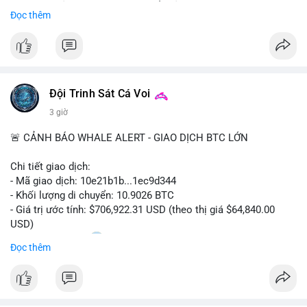
Sự tăng trưởng này được thúc đẩy bởi nhu cầu ngày càng cao
Đọc thêm
trong các lĩnh vực ô tô, logistics và thiết bị thông minh.
Doanh nghiệp cần theo dõi xu hướng này để nắm bắt cơ hội
đầu tư và phát triển giải pháp kết nối tiên tiến.
Đội Trinh Sát Cá Voi
3 giờ
🚨 CẢNH BÁO WHALE ALERT - GIAO DỊCH BTC LỚN
Chi tiết giao dịch:
- Mã giao dịch: 10e21b1b...1ec9d344
- Khối lượng di chuyển: 10.9026 BTC
- Giá trị ước tính: $706,922.31 USD (theo thị giá $64,840.00
USD)
- Thời gian: 18:20
0 2026-08-07 UTC
Đọc thêm
Nhận định phân tích:
Giao dịch 10.9 BTC trị giá hơn 706 nghìn USD được thực hiện
trong khung giờ thanh khoản mỏng (giờ châu Á) cho thấy chủ