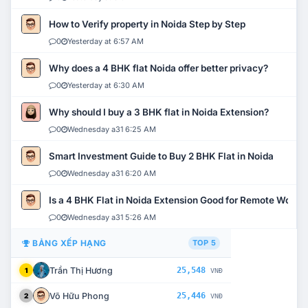
How to Verify property in Noida Step by Step
0
Yesterday at 6:57 AM
Why does a 4 BHK flat Noida offer better privacy?
0
Yesterday at 6:30 AM
Why should I buy a 3 BHK flat in Noida Extension?
0
Wednesday a31 6:25 AM
Smart Investment Guide to Buy 2 BHK Flat in Noida
0
Wednesday a31 6:20 AM
Is a 4 BHK Flat in Noida Extension Good for Remote Work?
0
Wednesday a31 5:26 AM
BẢNG XẾP HẠNG
TOP 5
Trần Thị Hương
25,548
1
VNĐ
Võ Hữu Phong
25,446
2
VNĐ