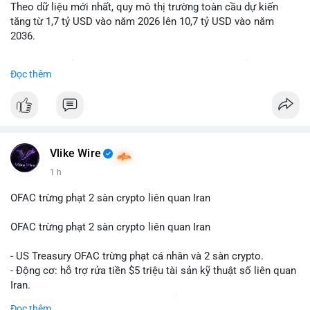
Theo dữ liệu mới nhất, quy mô thị trường toàn cầu dự kiến
Lời khuyên: Nhà đầu tư nhỏ lẻ nên quan sát thêm 2-4 giờ sau
tăng từ 1,7 tỷ USD vào năm 2026 lên 10,7 tỷ USD vào năm
khi giao dịch được xác nhận, tránh hành động theo cảm xúc.
2036.
Xác minh địa chỉ ví đích trước khi đưa ra quyết định vào lệnh,
ưu tiên quản trị rủi ro trong giai đoạn biến động mạnh.
Mức tăng trưởng này tương ứng với tốc độ tăng trưởng kép
Đọc thêm
hàng năm (CAGR) ấn tượng lên tới 20,2%.
#99dot6btc
#capvoichuyentien
#vilanhtichluy
#aplucban
#btcmempool65k
Điều gì đang thúc đẩy sự tăng trưởng vượt bậc này? Hãy cùng
theo dõi các phân tích chuyên sâu về xu hướng công nghệ và
nhu cầu thị trường trong thời gian tới.
Vlike Wire
1 h
OFAC trừng phạt 2 sàn crypto liên quan Iran
OFAC trừng phạt 2 sàn crypto liên quan Iran
- US Treasury OFAC trừng phạt cá nhân và 2 sàn crypto.
- Động cơ: hỗ trợ rửa tiền $5 triệu tài sản kỹ thuật số liên quan
Iran.
- Các sàn bị cấm hoạt động, tài khoản bị khóa.
Đọc thêm