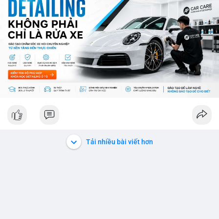
ro từ việc sàn Binance và các vấn đề pháp lý.
💡 NHẬN ĐỊNH & KHUYẾN NGHỊ: Thị trường đang ở giai đoạn
sợ mạo cực độ, có thể kéo dài nếu không có tín hiệu tích cực
rõ ràng. Các coin lớn như Ethereum, Solana vẫn được theo dõi
nhưng không đủ để khắc phục tâm lý sợ mạo. Người đầu tư
nên cẩn trọng, tập trung vào phân tích kỹ thuật và theo dõi các
thông tin chính từ các nguồn tin uy tín.
📊 Nguồn: Radar Tâm Lý Thị Trường
Tải nhiều bài viết hơn