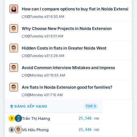
How can I compare options to buy flat in Noida Extension?
0
Tuesday a31 6:30 AM
Why Choose New Projects in Noida Extension
0
Tuesday a31 6:01 AM
Hidden Costs in flats in Greater Noida West
0
Tuesday a31 5:26 AM
Avoid Common Interview Mistakes and Impress
0
Monday a31 10:55 AM
Are flats in Noida Extension good for families?
0
Monday a31 7:10 AM
BẢNG XẾP HẠNG
TOP 5
Trần Thị Hương
25,548
1
VNĐ
Võ Hữu Phong
25,446
2
VNĐ