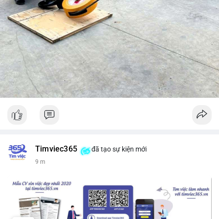
Timviec365
đã tạo sự kiện mới
9 m