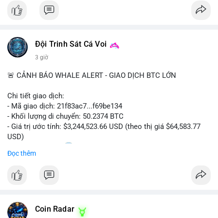
#bitcoin
#cryptosecurity
#blockchain
#binancesquare
#btc
$btc
Đội Trinh Sát Cá Voi
#vlikevn
#titanbot
3 giờ
📰 Nguồn: Cointelegraph
🚨 CẢNH BÁO WHALE ALERT - GIAO DỊCH BTC LỚN
Chi tiết giao dịch:
- Mã giao dịch: 21f83ac7...f69be134
- Khối lượng di chuyển: 50.2374 BTC
- Giá trị ước tính: $3,244,523.66 USD (theo thị giá $64,583.77
USD)
- Thời gian: 01:20
1 2026-08-06 UTC
Đọc thêm
Nhận định phân tích: Giao dịch 50.2374 BTC trị giá hơn 3.24
triệu USD được phát hiện trong mempool, chưa được xác
nhận. Với quy mô này, khả năng cao cá voi đang thực hiện
chiến lược chuyển ví lạnh để tích lũy dài hạn, không phải hành
Coin Radar
động bán tháo. Tuy nhiên, nếu dòng tiền này hướng về ví sàn