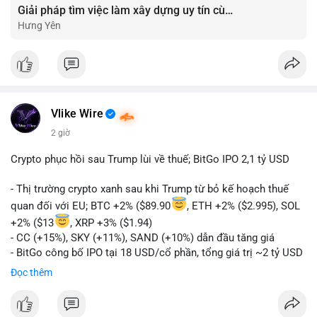
Giải pháp tìm việc làm xây dựng uy tín cùng mức lương thưởng hấp dẫn ?️
Hưng Yên
Vlike Wire
2 giờ
Crypto phục hồi sau Trump lùi về thuế; BitGo IPO 2,1 tỷ USD
- Thị trường crypto xanh sau khi Trump từ bỏ kế hoạch thuế
quan đối với EU; BTC +2% ($89.90
, ETH +2% ($2.995), SOL
+2% ($13
, XRP +3% ($1.94)
- CC (+15%), SKY (+11%), SAND (+10%) dẫn đầu tăng giá
- BitGo công bố IPO tại 18 USD/cổ phần, tổng giá trị ~2 tỷ USD
- Vitalik Buterin đề xuất DVT staking bản địa để tăng cường
Đọc thêm
bảo mật và phi tập trung Ethereum
- Hong Kong phát hành giấy phép stablecoin mới với yêu cầu
tuân thủ nghiêm ngặt