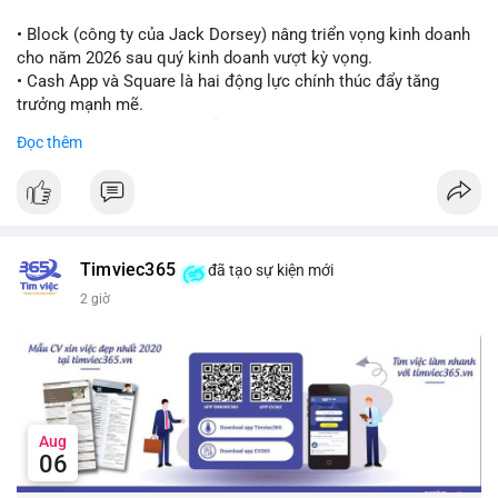
Lời khuyên cho nhà đầu tư nhỏ lẻ:
Theo dõi thêm các giao dịch lớn liên tiếp trong 24 giờ tới. Nếu
• Block (công ty của Jack Dorsey) nâng triển vọng kinh doanh
xuất hiện chuỗi chuyển tiền lên sàn, cần thận trọng trước nguy
cho năm 2026 sau quý kinh doanh vượt kỳ vọng.
cơ điều chỉnh. Tránh hành động theo cảm xúc khi chưa xác
• Cash App và Square là hai động lực chính thúc đẩy tăng
nhận đầy đủ dòng tiền.
trưởng mạnh mẽ.
• Công ty tuyên bố đang mở rộng ứng dụng AI vào hầu hết các
Đọc thêm
#7btc
#chuyenvilanh
#giaodichwhale
#btcmempool
#451kusd
quy trình phát triển phần mềm.
#block
#ai
#fintech
#cryptonews
#binancesquare
$btc $eth
Timviec365
đã tạo sự kiện mới
#vlikevn
#titanbot
2 giờ
📰 Nguồn: Cointelegraph
Aug
06