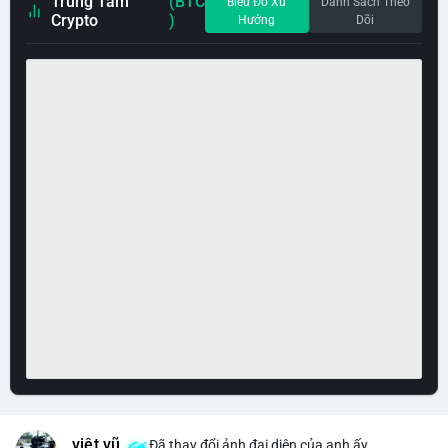
Trung Tâm
(BTC
Biểu Đồ Xu
Danh Sách Theo
Crypto
)
Hướng
Dõi
việt vũ
Đã thay đổi ảnh đại diện của anh ấy