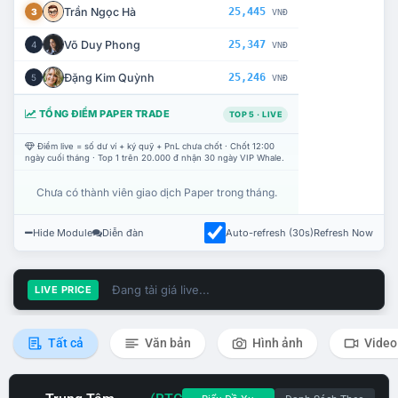
Trần Ngọc Hà
25,445
3
VNĐ
Võ Duy Phong
25,347
4
VNĐ
Đặng Kim Quỳnh
25,246
5
VNĐ
TỔNG ĐIỂM PAPER TRADE
TOP 5 · LIVE
Điểm live = số dư ví + ký quỹ + PnL chưa chốt · Chốt 12:00
ngày cuối tháng · Top 1 trên 20.000 đ nhận 30 ngày VIP Whale.
Chưa có thành viên giao dịch Paper trong tháng.
Hide Module
Diễn đàn
Auto-refresh (30s)
Refresh Now
Đang tải giá live...
LIVE PRICE
Tất cả
Văn bản
Hình ảnh
Video