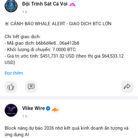
#binancesquare
#cryptonews
#digitalassetmarketclarityact
Đội Trinh Sát Cá Voi
#regulation
#cryptoregulation
1 h
$btc $eth
🚨 CẢNH BÁO WHALE ALERT - GIAO DỊCH BTC LỚN
#vlikevn
#titanbot
Chi tiết giao dịch:
- Mã giao dịch: b6b6d4e8...06a412b8
📰 Nguồn: CoinDesk
- Khối lượng di chuyển: 7.0000 BTC
- Giá trị ước tính: $451,731.32 USD (theo thị giá $64,533.12
USD)
- Thời gian: 03:19:44 2026-08-06 UTC
Đọc thêm
Nhận định phân tích:
Cá voi chuyển 7 BTC trị giá hơn 451 nghìn USD từ một địa chỉ
không xác định. Quy mô này nằm ở mức trung bình so với các
giao dịch whale điển hình, chưa đủ lớn để tạo áp lực bán trực
tiếp lên thị trường. Với mức giá hiện tại, động thái này thiên về
Vlike Wire
khả năng tái phân bổ danh mục đầu tư hoặc chuẩn bị thanh
1 h
khoản cho các giao dịch OTC. Tâm lý thị trường có thể bị ảnh
hưởng nhẹ, nhưng không đủ để gây biến động mạnh.
Block nâng dự báo 2026 nhờ kết quả kinh doanh ấn tượng và
ứng dụng AI