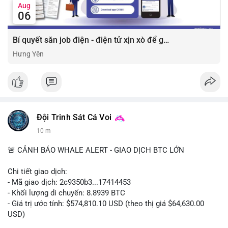
Aug
06
Bí quyết săn job điện - điện tử xịn xò để gia tăng thu nhập ⚡
Hưng Yên
Đội Trinh Sát Cá Voi
10 m
🚨 CẢNH BÁO WHALE ALERT - GIAO DỊCH BTC LỚN
Chi tiết giao dịch:
- Mã giao dịch: 2c9350b3...17414453
- Khối lượng di chuyển: 8.8939 BTC
- Giá trị ước tính: $574,810.10 USD (theo thị giá $64,630.00
USD)
- Thời gian: 04:19:58 2026-08-06 UTC