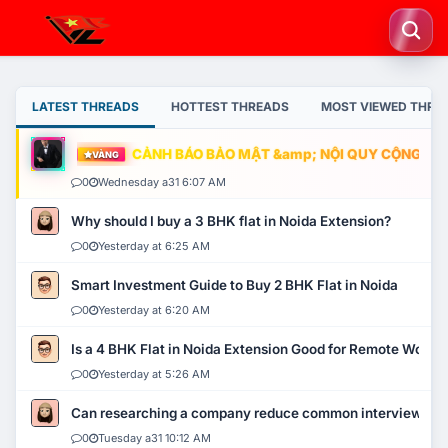
LATEST THREADS
HOTTEST THREADS
MOST VIEWED THRE
CẢNH BÁO BẢO MẬT &amp; NỘI QUY CỘNG ĐỒNG
VÀNG
0
Wednesday a31 6:07 AM
Why should I buy a 3 BHK flat in Noida Extension?
0
Yesterday at 6:25 AM
Smart Investment Guide to Buy 2 BHK Flat in Noida
0
Yesterday at 6:20 AM
Is a 4 BHK Flat in Noida Extension Good for Remote Work?
0
Yesterday at 5:26 AM
Can researching a company reduce common interview mi
0
Tuesday a31 10:12 AM