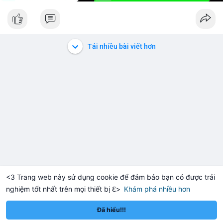
Tải nhiều bài viết hơn
<3 Trang web này sử dụng cookie để đảm bảo bạn có được trải
nghiệm tốt nhất trên mọi thiết bị ℇ>
Khám phá nhiều hơn
Solana
BNB
.36
$73.94
$591.5
+0.61%
SOL
+1.76%
BNB
Đã hiểu!!!