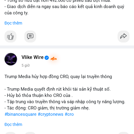
- Tổng sở hữu đạt hơn 492.000 cổ phiếu sau đợt mua.
- Giao dịch diễn ra ngay sau báo cáo kết quả kinh doanh quý
của công ty.
Đọc thêm
#abtc
#cryptonews
#stockmarket
#trump
$btc $eth
#vlikevn
#titanbot
Vlike Wire
📰 Nguồn: CoinDesk
5 giờ
Trump Media hủy hợp đồng CRO, quay lại truyền thông
- Trump Media quyết định rút khỏi tài sản kỹ thuật số.
- Hủy bỏ thỏa thuận kho CRO của .
- Tập trung vào truyền thông và sáp nhập công ty năng lượng.
- Tác động: CRO giảm, thị trường giảm nhẹ.
#binancesquare
#cryptonews
#cro
Đọc thêm
$cro