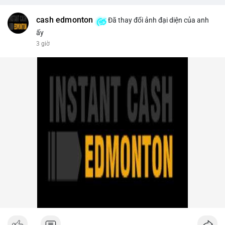
trên sàn tập trung giảm xuống 4.000 tỷ USD, thấp nhất 31
tháng. NEAR giảm 4,1% xuống 1,5910 USD, chịu áp lực bán
cash edmonton
Đã thay đổi ảnh đại diện của anh
mạnh.
ấy
3 giờ
- Quy định & Pháp lý: OFAC trừng phạt 2 sàn crypto liên quan
Iran (Shelbit, Aban Tether) vì rửa tiền 5 triệu USD. Nga triệt phá
mạng lưới sàn crypto bất hợp pháp tại Moscow, bắt giữ 20 đối
tượng. Trump Media hủy thỏa thuận kho dự trữ CRO trị giá
nhiều tỷ USD, khiến CRO giảm mạnh.
- Tổ chức & Công nghệ: Bybit khởi kiện Triều Tiên và Lazarus
Group vụ hack 1,5 tỷ USD, đã nhận lệnh đóng băng tài sản.
Circle mở rộng USDC lên OKX qua X Layer. BitGo IPO thành
công ở mức 18 USD/cổ phiếu, định giá 2 tỷ USD.
Nhà đầu tư nên theo dõi sát dòng tiền cá voi khi xuất hiện
nhiều giao dịch lớn (từ 4 BTC đến 210 BTC) trong ngày, ưu tiên
quản trị rủi ro trong bối cảnh thanh khoản suy yếu.
Xem chi tiết các bài viết đầy đủ tại dòng thời gian của Vlike.vn!