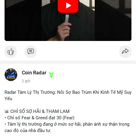
hiệu tích cực, nhưng Funding Rate thấp và tâm lý Fear cho thấy
chưa có động lực tăng giá mạnh. Nhà đầu tư nên thận trọng,
tránh sử dụng đòn bẩy cao. Với Vlike Market Index ở mức
42/100, chiến lược hợp lý là quan sát và chờ đợi tín hiệu rõ
ràng hơn. Nếu BTC giữ được vùng hỗ trợ hiện tại và Fear &
Greed Index phục hồi lên trên 40, có thể xem xét mua dần.
Ngược lại, nếu phá vỡ hỗ trợ, nên cắt lỗ sớm.
#vlikemarketindex42
#fearindex30
#fundingratethap
#phigiadathap
#tvlondinh
Coin Radar
2 giờ
Radar Tâm Lý Thị Trường: Nỗi Sợ Bao Trùm Khi Kinh Tế Mỹ Suy
Yếu
📊 CHỈ SỐ SỢ HÃI & THAM LAM
• Chỉ số Fear & Greed đạt 30 (Fear)
• Tâm lý thị trường đang ở mức sợ hãi, phản ánh sự thận trọng
cao độ của nhà đầu tư.