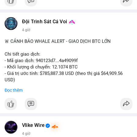
#ofacsanctions
#bitgoipo
#bybitlawsuit
#crodelist
#nearshortsignal
Đội Trinh Sát Cá Voi
4 giờ
🚨 CẢNH BÁO WHALE ALERT - GIAO DỊCH BTC LỚN
Chi tiết giao dịch:
- Mã giao dịch: 940123d7...4a49099f
- Khối lượng di chuyển: 12.1074 BTC
- Giá trị ước tính: $785,887.38 USD (theo thị giá $64,909.56
USD)
- Thời gian: 22:17:40 2026-08-07 UTC
Đọc thêm
Nhận định phân tích hành vi của Cá voi dựa trên giao dịch này:
Khối lượng 12.1 BTC tương đương gần 786 nghìn USD được di
chuyển trong một giao dịch chưa xác nhận duy nhất. Mức giá
$64,909.56 đang nằm gần vùng kháng cự tâm lý quan trọng.
Động thái này có thể là bước chuẩn bị thanh khoản để bán ra,
Vlike Wire
hoặc tái phân bổ tài sản giữa các ví nóng nhằm tối ưu phí giao
4 giờ