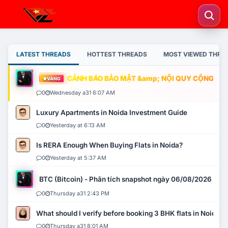
LATEST THREADS
HOTTEST THREADS
MOST VIEWED THRE
CẢNH BÁO BẢO MẬT &amp; NỘI QUY CỘNG ĐỒN
VÀNG
0
Wednesday a31 6:07 AM
Luxury Apartments in Noida Investment Guide
0
Yesterday at 6:13 AM
Is RERA Enough When Buying Flats in Noida?
0
Yesterday at 5:37 AM
BTC (Bitcoin) - Phân tích snapshot ngày 06/08/2026
0
Thursday a31 2:43 PM
What should I verify before booking 3 BHK flats in Noida?
0
Thursday a31 8:01 AM