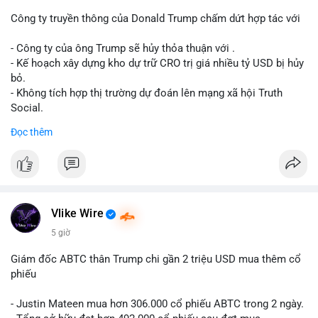
dịch. Việc di chuyển một phần nhỏ trong tổng nắm giữ cho
thấy cá voi đang thăm dò thanh khoản thị trường trước khi có
Công ty truyền thông của Donald Trump chấm dứt hợp tác với
hành động lớn hơn.
- Công ty của ông Trump sẽ hủy thỏa thuận với .
Lời khuyên cho nhà đầu tư nhỏ lẻ: Theo dõi xác nhận giao dịch
- Kế hoạch xây dựng kho dự trữ CRO trị giá nhiều tỷ USD bị hủy
và dòng tiền tiếp theo từ ví nguồn. Khối lượng này chưa đủ tạo
bỏ.
áp lực bán mạnh, nhưng nếu xuất hiện thêm 2-3 giao dịch
- Không tích hợp thị trường dự đoán lên mạng xã hội Truth
tương tự trong 24 giờ tới, khả năng cao là sóng điều chỉnh
Social.
ngắn hạn. Giữ tỷ trọng danh mục hợp lý, tránh FOMO mua đuổi
Đọc thêm
ở vùng giá hiện tại.
#binancesquare
#cryptonews
#cro
#trump
#truthsocial
#12dot1btc
#786kusd
#dichuyenvinuong
#khangcu64900
$cro
#mempoolbtc
#vlikevn
#titanbot
Vlike Wire
📰 Nguồn: Cointelegraph
5 giờ
Giám đốc ABTC thân Trump chi gần 2 triệu USD mua thêm cổ
phiếu
- Justin Mateen mua hơn 306.000 cổ phiếu ABTC trong 2 ngày.