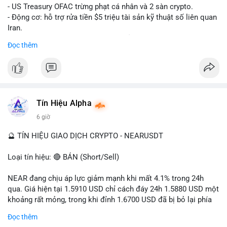
- US Treasury OFAC trừng phạt cá nhân và 2 sàn crypto.
- Động cơ: hỗ trợ rửa tiền $5 triệu tài sản kỹ thuật số liên quan
Iran.
- Các sàn bị cấm hoạt động, tài khoản bị khóa.
Đọc thêm
- Tác động: rủi ro cho thị trường crypto, tăng áp lực pháp lý.
#binancesquare
#cryptonews
#ofac
#ussanctions
#iran
$btc $eth
Tín Hiệu Alpha
#vlikevn
#titanbot
6 giờ
📰 Nguồn: Cointelegraph
🔮 TÍN HIỆU GIAO DỊCH CRYPTO - NEARUSDT
Loại tín hiệu: 🔴 BÁN (Short/Sell)
NEAR đang chịu áp lực giảm mạnh khi mất 4.1% trong 24h
qua. Giá hiện tại 1.5910 USD chỉ cách đáy 24h 1.5880 USD một
khoảng rất mỏng, trong khi đỉnh 1.6700 USD đã bị bỏ lại phía
sau. Biên độ dao động ngày đạt 4.9%, cho thấy phe bán đang
Đọc thêm
kiểm soát hoàn toàn. Khối lượng giao dịch 10.29 triệu NEAR