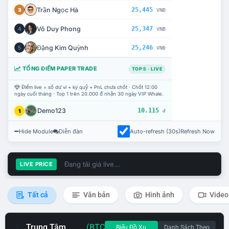
Trần Ngọc Hà
25,445
3
VNĐ
Võ Duy Phong
25,347
4
VNĐ
Đặng Kim Quỳnh
25,246
5
VNĐ
TỔNG ĐIỂM PAPER TRADE
TOP 5 · LIVE
Điểm live = số dư ví + ký quỹ + PnL chưa chốt · Chốt 12:00
ngày cuối tháng · Top 1 trên 20.000 đ nhận 30 ngày VIP Whale.
Demo123
10.115
1
đ
Hide Module
Diễn đàn
Auto-refresh (30s)
Refresh Now
Đang tải giá live...
LIVE PRICE
Tất cả
Văn bản
Hình ảnh
Video
Trung Tâm
(BTC
Biểu Đồ Xu
Danh Sách Theo