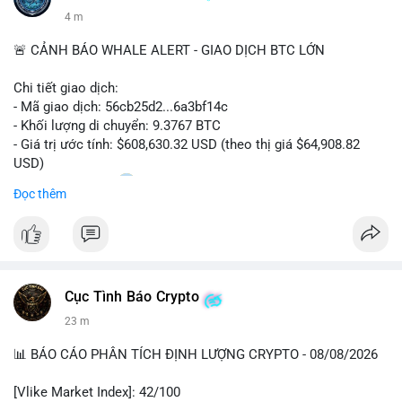
4 m
🚨 CẢNH BÁO WHALE ALERT - GIAO DỊCH BTC LỚN
Chi tiết giao dịch:
- Mã giao dịch: 56cb25d2...6a3bf14c
- Khối lượng di chuyển: 9.3767 BTC
- Giá trị ước tính: $608,630.32 USD (theo thị giá $64,908.82
USD)
- Thời gian: 02:20
0 2026-08-08 UTC
Đọc thêm
Nhận định phân tích:
Giao dịch gần 610 nghìn USD được thực hiện trong khung giờ
sáng sớm, thời điểm thanh khoản mỏng, cho thấy chủ ví ưu
tiên sự riêng tư hơn là tốc độ khớp lệnh. Với khối lượng trung
Cục Tình Báo Crypto
bình lớn này, khả năng cao là cá voi đang tái phân bổ tài sản
giữa các ví nóng hoặc chuyển sang ví lạnh để tích lũy dài hạn,
23 m
thay vì hành động bán tháo. Tuy nhiên, nếu dòng tiền này đổ
vào sàn giao dịch tập trung trong các khối tiếp theo, áp lực
📊 BÁO CÁO PHÂN TÍCH ĐỊNH LƯỢNG CRYPTO - 08/08/2026
bán sẽ gia tăng đáng kể, tác động tiêu cực đến tâm lý nhà đầu
cơ ngắn hạn.
[Vlike Market Index]: 42/100