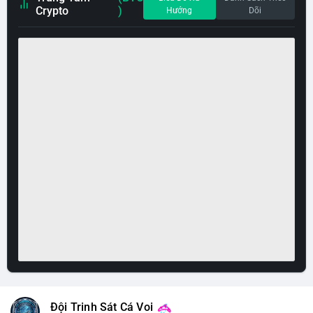
Crypto
)
Hướng
Dõi
Đội Trinh Sát Cá Voi