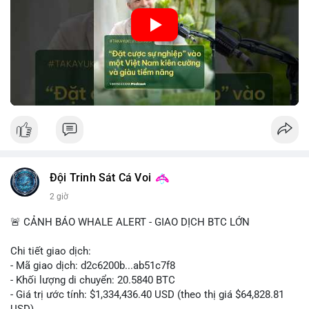
🎥 Xem video trực tiếp tại:
• Tâm lý ngắn hạn: Tiêu cực do dữ liệu việc làm Mỹ kém khả
quan và sự bất định về pháp lý tại Mỹ.
Nguồn: VIETSUCCESS
• Hành động: Cẩn trọng với các lệnh đòn bẩy cao; theo dõi sát
biến động kinh tế vĩ mô Mỹ.
📊 Nguồn: Radar Tâm Lý Thị Trường
Đội Trinh Sát Cá Voi
2 giờ
🚨 CẢNH BÁO WHALE ALERT - GIAO DỊCH BTC LỚN
Chi tiết giao dịch:
- Mã giao dịch: d2c6200b...ab51c7f8
- Khối lượng di chuyển: 20.5840 BTC
- Giá trị ước tính: $1,334,436.40 USD (theo thị giá $64,828.81