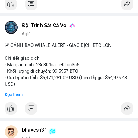
#vlikevn
#titanbot
📰 Nguồn: CoinDesk
Đội Trinh Sát Cá Voi
6 giờ
🚨 CẢNH BÁO WHALE ALERT - GIAO DỊCH BTC LỚN
Chi tiết giao dịch:
- Mã giao dịch: 28c304ca...e01cc3c5
- Khối lượng di chuyển: 99.5957 BTC
- Giá trị ước tính: $6,471,281.09 USD (theo thị giá $64,975.48
USD)
- Thời gian: 20:19:36 2026-08-07 UTC
Đọc thêm
Nhận định phân tích: Khối lượng 99.6 BTC chưa xác nhận, trị
giá hơn 6.47 triệu USD, cho thấy dấu hiệu chuyển tiền quy mô
lớn. Với mức giá BTC quanh vùng 65K USD, hành vi này thường
gặp ở hai kịch bản: cá voi nạp lên sàn giao dịch để chuẩn bị
thanh khoản hoặc bán, hoặc chuyển sang ví lạnh nhằm tích lũy
bhavesh31
dài hạn. Việc giao dịch chưa được xác nhận tạo tâm lý thận