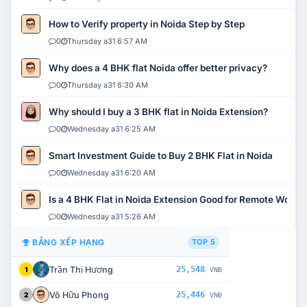
How to Verify property in Noida Step by Step
0
Thursday a31 6:57 AM
Why does a 4 BHK flat Noida offer better privacy?
0
Thursday a31 6:30 AM
Why should I buy a 3 BHK flat in Noida Extension?
0
Wednesday a31 6:25 AM
Smart Investment Guide to Buy 2 BHK Flat in Noida
0
Wednesday a31 6:20 AM
Is a 4 BHK Flat in Noida Extension Good for Remote Work?
0
Wednesday a31 5:26 AM
BẢNG XẾP HẠNG
TOP 5
Trần Thị Hương
25,548
1
VNĐ
Võ Hữu Phong
25,446
2
VNĐ