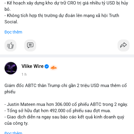
Lời khuyên cho nhà đầu tư nhỏ lẻ: Theo dõi xác nhận giao dịch
- Kế hoạch xây dựng kho dự trữ CRO trị giá nhiều tỷ USD bị hủy
và dòng tiền tiếp theo từ ví nguồn. Khối lượng này chưa đủ tạo
bỏ.
áp lực bán mạnh, nhưng nếu xuất hiện thêm 2-3 giao dịch
- Không tích hợp thị trường dự đoán lên mạng xã hội Truth
tương tự trong 24 giờ tới, khả năng cao là sóng điều chỉnh
Social.
ngắn hạn. Giữ tỷ trọng danh mục hợp lý, tránh FOMO mua đuổi
Đọc thêm
ở vùng giá hiện tại.
#binancesquare
#cryptonews
#cro
#trump
#truthsocial
#12dot1btc
#786kusd
#dichuyenvinuong
#khangcu64900
$cro
#mempoolbtc
#vlikevn
#titanbot
Vlike Wire
📰 Nguồn: Cointelegraph
1 h
Giám đốc ABTC thân Trump chi gần 2 triệu USD mua thêm cổ
phiếu
- Justin Mateen mua hơn 306.000 cổ phiếu ABTC trong 2 ngày.
- Tổng sở hữu đạt hơn 492.000 cổ phiếu sau đợt mua.
- Giao dịch diễn ra ngay sau báo cáo kết quả kinh doanh quý
của công ty.
Đọc thêm