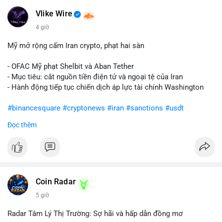
Vlike Wire
4 giờ
Mỹ mở rộng cấm Iran crypto, phạt hai sàn
- OFAC Mỹ phạt Shelbit và Aban Tether
- Mục tiêu: cắt nguồn tiền điện tử và ngoại tệ của Iran
- Hành động tiếp tục chiến dịch áp lực tài chính Washington
#binancesquare
#cryptonews
#iran
#sanctions
#usdt
Đọc thêm
$usdt
#vlikevn
#titanbot
📰 Nguồn: CoinDesk
Coin Radar
5 giờ
Radar Tâm Lý Thị Trường: Sợ hãi và hấp dẫn đồng mơ