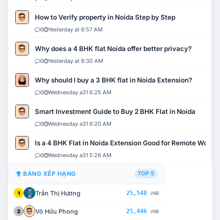
How to Verify property in Noida Step by Step
0
Yesterday at 6:57 AM
Why does a 4 BHK flat Noida offer better privacy?
0
Yesterday at 6:30 AM
Why should I buy a 3 BHK flat in Noida Extension?
0
Wednesday a31 6:25 AM
Smart Investment Guide to Buy 2 BHK Flat in Noida
0
Wednesday a31 6:20 AM
Is a 4 BHK Flat in Noida Extension Good for Remote Work?
0
Wednesday a31 5:26 AM
BẢNG XẾP HẠNG
TOP 5
Trần Thị Hương
25,548
1
VNĐ
Võ Hữu Phong
25,446
2
VNĐ