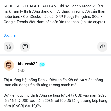
📊 CHỈ SỐ SỢ HÃI & THAM LAM: Chỉ số Fear & Greed 29 (sợ
hãi). Tâm lý thị trường đang ở mức thấp, nhiều người cẩn thận
hoặc bán. • CoinGecko hấp dẫn XRP, Pudgy Penguins, SOL. •
Google Trends Việt Nam hấp dẫn 'tin the thao' (tin tức crypto).
📈 XU HƯỚNG TÌM KIẾM & THẢO LUẬN: • XRP, SOL, PENGU,
Đọc thêm
ONDO, CASHCAT. • Chủ đề 'tô thị ty na' (tỷ giá) và 'giao thông'
(giao thông tài chính). • Bàn tán Binance Square tập trung vào
BTC breakout và lệnh long/short.
💬 DÒNG CHẢY TIN TỨC & TRUYỀN THÔNG: • Trump khẳng
định crypto là 'vấn đề lớn' giúp giảm áp lực USD. • Binance hỗ
bhavesh31
trợ cổ phiếu Apple/IBM. • Bài đăng hấp dẫn về $HFT, $SKYAI,
5 giờ
$BICO. • Tin nhắn cảnh báo về hack North Korea (Bybit).
Thị trường Hệ thống Đơn vị Điều khiển Kết nối và Viễn thông
💡 NHẬN ĐỊNH & KHUYẾN NGHỊ: Tâm lý thị trường đang phân
toàn cầu đang trên đà tăng trưởng mạnh mẽ.
cực. Sợ hãi do chỉ số thấp, nhưng hấp dẫn từ xu hướng meme
coin (PENGU, CASHCAT) và tin cậy từ các dự án lớn (BTC,
Dự kiến quy mô thị trường sẽ tăng từ 6,4 tỷ USD vào năm 2026
SOL). Rủi ro tăng nếu không có thông tin rõ ràng về quy định.
lên 16,6 tỷ USD vào năm 2036, với tốc độ tăng trưởng kép hàng
năm (CAGR) đạt 10,0%.
📊 Nguồn: Radar Tâm Lý Thị Trường