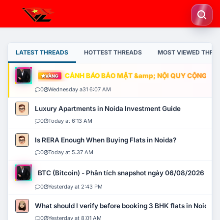
LATEST THREADS
HOTTEST THREADS
MOST VIEWED THRE
CẢNH BÁO BẢO MẬT &amp; NỘI QUY CỘNG ĐỒNG
VÀNG
0
Wednesday a31 6:07 AM
Luxury Apartments in Noida Investment Guide
0
Today at 6:13 AM
Is RERA Enough When Buying Flats in Noida?
0
Today at 5:37 AM
BTC (Bitcoin) - Phân tích snapshot ngày 06/08/2026
0
Yesterday at 2:43 PM
What should I verify before booking 3 BHK flats in Noida?
0
Yesterday at 8:01 AM