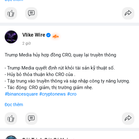
#abtc
#cryptonews
#stockmarket
#trump
$btc $eth
#vlikevn
#titanbot
Vlike Wire
📰 Nguồn: CoinDesk
2 giờ
Trump Media hủy hợp đồng CRO, quay lại truyền thông
- Trump Media quyết định rút khỏi tài sản kỹ thuật số.
- Hủy bỏ thỏa thuận kho CRO của .
- Tập trung vào truyền thông và sáp nhập công ty năng lượng.
- Tác động: CRO giảm, thị trường giảm nhẹ.
#binancesquare
#cryptonews
#cro
Đọc thêm
$cro
#vlikevn
#titanbot
📰 Nguồn: CoinDesk