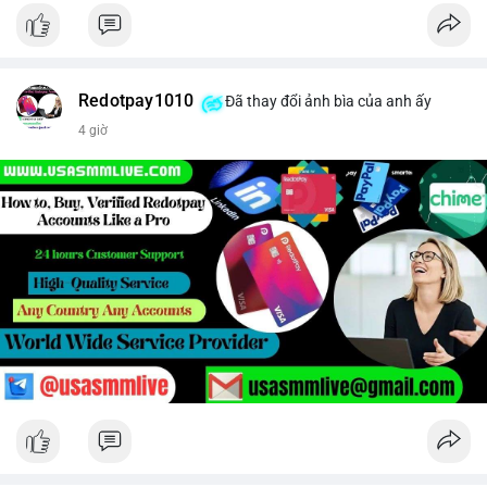
Redotpay1010
Đã thay đổi ảnh bìa của anh ấy
4 giờ