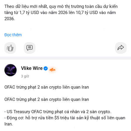
Theo dữ liệu mới nhất, quy mô thị trường toàn cầu dự kiến
Lời khuyên: Nhà đầu tư nhỏ lẻ nên quan sát thêm 2-4 giờ sau
tăng từ 1,7 tỷ USD vào năm 2026 lên 10,7 tỷ USD vào năm
khi giao dịch được xác nhận, tránh hành động theo cảm xúc.
2036.
Xác minh địa chỉ ví đích trước khi đưa ra quyết định vào lệnh,
ưu tiên quản trị rủi ro trong giai đoạn biến động mạnh.
Mức tăng trưởng này tương ứng với tốc độ tăng trưởng kép
Đọc thêm
hàng năm (CAGR) ấn tượng lên tới 20,2%.
#99dot6btc
#capvoichuyentien
#vilanhtichluy
#aplucban
#btcmempool65k
Điều gì đang thúc đẩy sự tăng trưởng vượt bậc này? Hãy cùng
theo dõi các phân tích chuyên sâu về xu hướng công nghệ và
nhu cầu thị trường trong thời gian tới.
Vlike Wire
3 giờ
OFAC trừng phạt 2 sàn crypto liên quan Iran
OFAC trừng phạt 2 sàn crypto liên quan Iran
- US Treasury OFAC trừng phạt cá nhân và 2 sàn crypto.
- Động cơ: hỗ trợ rửa tiền $5 triệu tài sản kỹ thuật số liên quan
Iran.
- Các sàn bị cấm hoạt động, tài khoản bị khóa.