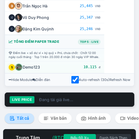
Trần Ngọc Hà
25,445
3
VNĐ
Võ Duy Phong
25,347
4
VNĐ
Đặng Kim Quỳnh
25,246
5
VNĐ
TỔNG ĐIỂM PAPER TRADE
TOP 5 · LIVE
Điểm live = số dư ví + ký quỹ + PnL chưa chốt · Chốt 12:00
ngày cuối tháng · Top 1 trên 20.000 đ nhận 30 ngày VIP Whale.
Demo123
10.115
1
đ
Hide Module
Diễn đàn
Auto-refresh (30s)
Refresh Now
Đang tải giá live...
LIVE PRICE
Tất cả
Văn bản
Hình ảnh
Video
Trung Tâm
(BTC
Biểu Đồ Xu
Danh Sách Theo