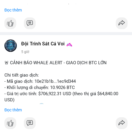
Sự tăng trưởng này được thúc đẩy bởi nhu cầu ngày càng cao
Đọc thêm
trong các lĩnh vực ô tô, logistics và thiết bị thông minh.
Doanh nghiệp cần theo dõi xu hướng này để nắm bắt cơ hội
đầu tư và phát triển giải pháp kết nối tiên tiến.
Đội Trinh Sát Cá Voi
5 giờ
🚨 CẢNH BÁO WHALE ALERT - GIAO DỊCH BTC LỚN
Chi tiết giao dịch:
- Mã giao dịch: 10e21b1b...1ec9d344
- Khối lượng di chuyển: 10.9026 BTC
- Giá trị ước tính: $706,922.31 USD (theo thị giá $64,840.00
USD)
- Thời gian: 18:20
0 2026-08-07 UTC
Đọc thêm
Nhận định phân tích:
Giao dịch 10.9 BTC trị giá hơn 706 nghìn USD được thực hiện
trong khung giờ thanh khoản mỏng (giờ châu Á) cho thấy chủ