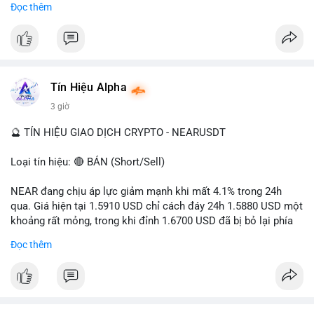
Đọc thêm
- Tác động: rủi ro cho thị trường crypto, tăng áp lực pháp lý.
#binancesquare
#cryptonews
#ofac
#ussanctions
#iran
$btc $eth
Tín Hiệu Alpha
#vlikevn
#titanbot
3 giờ
📰 Nguồn: Cointelegraph
🔮 TÍN HIỆU GIAO DỊCH CRYPTO - NEARUSDT
Loại tín hiệu: 🔴 BÁN (Short/Sell)
NEAR đang chịu áp lực giảm mạnh khi mất 4.1% trong 24h
qua. Giá hiện tại 1.5910 USD chỉ cách đáy 24h 1.5880 USD một
khoảng rất mỏng, trong khi đỉnh 1.6700 USD đã bị bỏ lại phía
sau. Biên độ dao động ngày đạt 4.9%, cho thấy phe bán đang
Đọc thêm
kiểm soát hoàn toàn. Khối lượng giao dịch 10.29 triệu NEAR
không đủ lớn để tạo lực đỡ, xác nhận xu hướng đi xuống đang
tiếp diễn.
Khuyến nghị giao dịch: