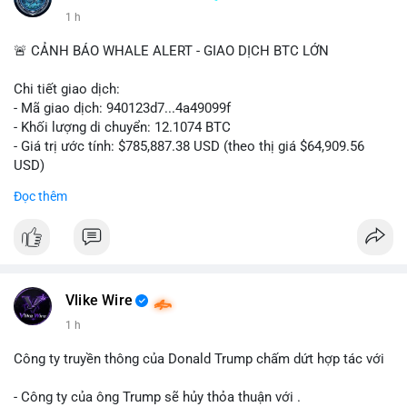
1 h
🚨 CẢNH BÁO WHALE ALERT - GIAO DỊCH BTC LỚN
Chi tiết giao dịch:
- Mã giao dịch: 940123d7...4a49099f
- Khối lượng di chuyển: 12.1074 BTC
- Giá trị ước tính: $785,887.38 USD (theo thị giá $64,909.56
USD)
- Thời gian: 22:17:40 2026-08-07 UTC
Đọc thêm
Nhận định phân tích hành vi của Cá voi dựa trên giao dịch này:
Khối lượng 12.1 BTC tương đương gần 786 nghìn USD được di
chuyển trong một giao dịch chưa xác nhận duy nhất. Mức giá
$64,909.56 đang nằm gần vùng kháng cự tâm lý quan trọng.
Động thái này có thể là bước chuẩn bị thanh khoản để bán ra,
Vlike Wire
hoặc tái phân bổ tài sản giữa các ví nóng nhằm tối ưu phí giao
1 h
dịch. Việc di chuyển một phần nhỏ trong tổng nắm giữ cho
thấy cá voi đang thăm dò thanh khoản thị trường trước khi có
Công ty truyền thông của Donald Trump chấm dứt hợp tác với
hành động lớn hơn.
- Công ty của ông Trump sẽ hủy thỏa thuận với .