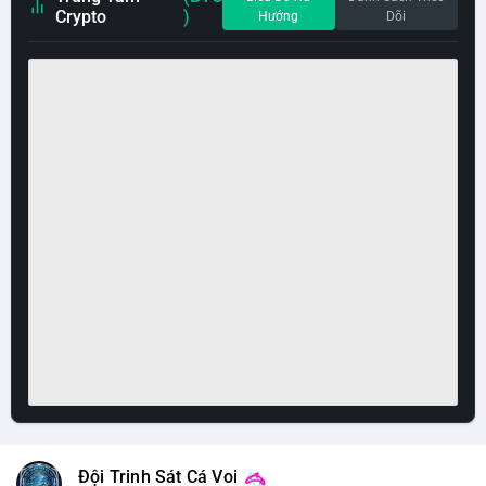
Crypto
)
Hướng
Dõi
Đội Trinh Sát Cá Voi