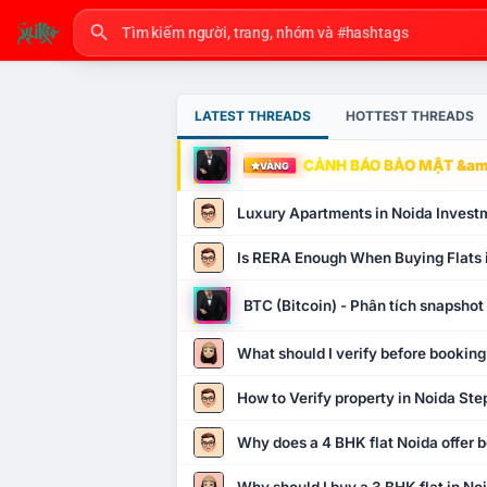
LATEST THREADS
HOTTEST THREADS
CẢNH BÁO BẢO MẬT &amp
VÀNG
Luxury Apartments in Noida Invest
Is RERA Enough When Buying Flats 
BTC (Bitcoin) - Phân tích snapsho
What should I verify before booking
How to Verify property in Noida Ste
Why does a 4 BHK flat Noida offer b