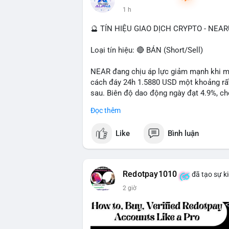
1 h
📰 Nguồn: Cointelegraph
🔮 TÍN HIỆU GIAO DỊCH CRYPTO - NEA
Loại tín hiệu: 🔴 BÁN (Short/Sell)
NEAR đang chịu áp lực giảm mạnh khi mất
cách đáy 24h 1.5880 USD một khoảng rất 
sau. Biên độ dao động ngày đạt 4.9%, ch
lượng giao dịch 10.29 triệu NEAR không 
Đọc thêm
đang tiếp diễn.
Like
Bình luận
Khuyến nghị giao dịch:
- Vùng Entry: 1.5910 - 1.5980
- Mục tiêu chốt lời (Take Profit - TP): TP
- Cắt lỗ (Stop Loss - SL): 1.6100
Redotpay1010
đã tạo sự k
2 giờ
Quản trị vốn chặt chẽ, chỉ vào lệnh với rủ
#shortnear
#near1
.59
#bearishnear
#sell