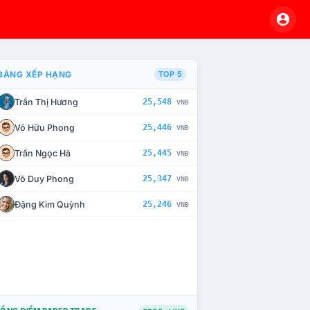
BẢNG XẾP HẠNG
TOP 5
Trần Thị Hương
25,548
VNĐ
À CHẾ TÀI XỬ LÝ VI PHẠM
Võ Hữu Phong
25,446
VNĐ
Trần Ngọc Hà
25,445
VNĐ
Võ Duy Phong
25,347
VNĐ
Đặng Kim Quỳnh
25,246
VNĐ