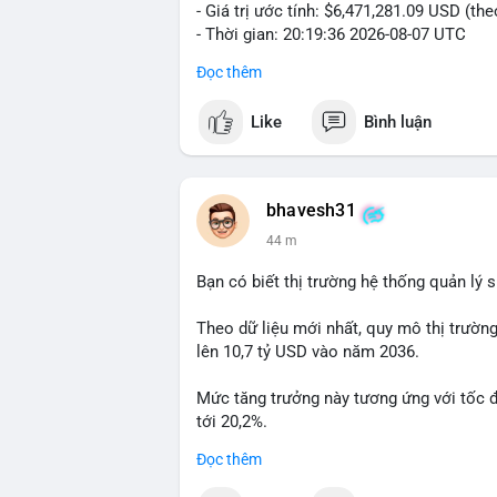
- Giá trị ước tính: $6,471,281.09 USD (th
- Thời gian: 20:19:36 2026-08-07 UTC
Đọc thêm
Nhận định phân tích: Khối lượng 99.6 BTC
thấy dấu hiệu chuyển tiền quy mô lớn. V
Like
Bình luận
thường gặp ở hai kịch bản: cá voi nạp lê
hoặc chuyển sang ví lạnh nhằm tích lũy 
lý thận trọng, giới đầu tư theo dõi sát d
BTC vào ví nóng sàn, khả năng cao là độn
bhavesh31
hoạt động, đó là tín hiệu gom hàng chiến
44 m
Lời khuyên: Nhà đầu tư nhỏ lẻ nên quan 
Bạn có biết thị trường hệ thống quản lý
tránh hành động theo cảm xúc. Xác minh đ
lệnh, ưu tiên quản trị rủi ro trong giai 
Theo dữ liệu mới nhất, quy mô thị trườn
lên 10,7 tỷ USD vào năm 2036.
#99dot6btc
#capvoichuyentien
#vilanhti
Mức tăng trưởng này tương ứng với tốc 
tới 20,2%.
Đọc thêm
Điều gì đang thúc đẩy sự tăng trưởng vư
sâu về xu hướng công nghệ và nhu cầu thị