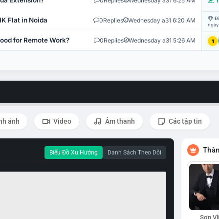
ida Extension?
0
Replies
Wednesday a31 6:25 AM
T
Đi
K Flat in Noida
0
Replies
Wednesday a31 6:20 AM
ngày
 Good for Remote Work?
0
Replies
Wednesday a31 5:26 AM
1
nh ảnh
Video
Âm thanh
Các tập tin
Thàn
Biểu Đồ Xu Hướng
Danh Sách Theo Dõi
Sơn Vl