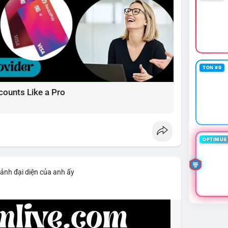
TON #9
counts Like a Pro
OPTIMUS 
 ảnh đại diện của anh ấy