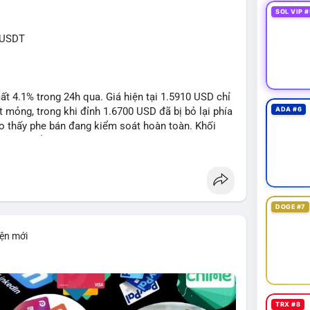
SOL VIP #
RUSDT
 4.1% trong 24h qua. Giá hiện tại 1.5910 USD chỉ
mỏng, trong khi đỉnh 1.6700 USD đã bị bỏ lại phía
ADA #6
o thấy phe bán đang kiểm soát hoàn toàn. Khối
đủ lớn để tạo lực đỡ, xác nhận xu hướng đi xuống
DOGE #7
1: 1.5700, TP2: 1.5500
iện mới
i ro tối đa 1-2% tài khoản cho mỗi vị thế.
limit
#vlikenear
TRX #8