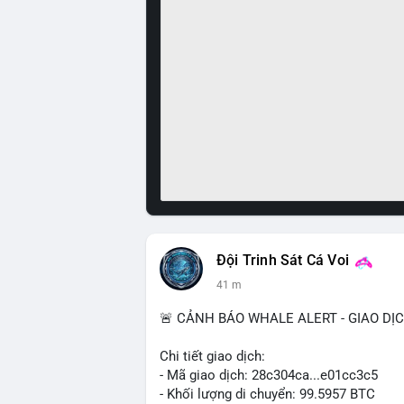
Đội Trinh Sát Cá Voi
41 m
🚨 CẢNH BÁO WHALE ALERT - GIAO DỊ
Chi tiết giao dịch:
- Mã giao dịch: 28c304ca...e01cc3c5
- Khối lượng di chuyển: 99.5957 BTC