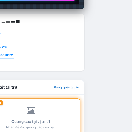
g ▁ ▂ ▃ ▄
t
news
esquare
ết tài trợ
Đăng quảng cáo
1
Quảng cáo tại vị trí #1
Nhấn để đặt quảng cáo của bạn