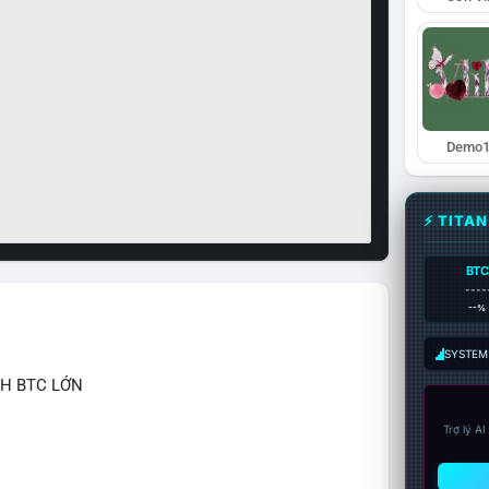
Demo1
⚡ TITA
BTC
----
--%
SYSTEM:
CH BTC LỚN
Trợ lý A