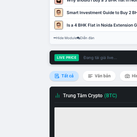
Why should I buy a 3 BHK flat in No
Smart Investment Guide to Buy 2 BH
Is a 4 BHK Flat in Noida Extension
Hide Module
Diễn đàn
Đang tải giá live...
LIVE PRICE
Tất cả
Văn bản
Hì
Trung Tâm Crypto
(BTC)