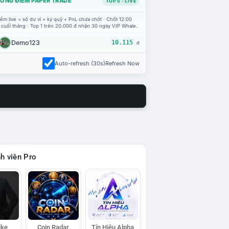
ỔNG ĐIỂM PAPER TRADE
TOP 5 · LIVE
ểm live = số dư ví + ký quỹ + PnL chưa chốt · Chốt 12:00
 cuối tháng · Top 1 trên 20.000 đ nhận 30 ngày VIP Whale.
Demo123
10.115
đ
Auto-refresh (30s)
Refresh Now
h viên Pro
ike
Coin Radar
Tín Hiệu Alpha