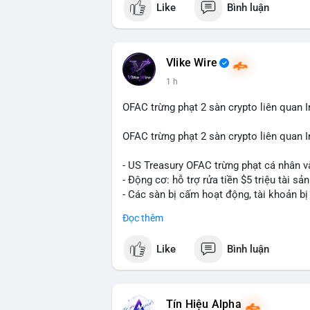
Like
Bình luận
Vlike Wire
1 h
OFAC trừng phạt 2 sàn crypto liên quan I
OFAC trừng phạt 2 sàn crypto liên quan I
- US Treasury OFAC trừng phạt cá nhân v
- Động cơ: hỗ trợ rửa tiền $5 triệu tài sản
- Các sàn bị cấm hoạt động, tài khoản bị
- Tác động: rủi ro cho thị trường crypto, 
Đọc thêm
#binancesquare
#cryptonews
#ofac
#us
Like
Bình luận
$btc $eth
#vlikevn
#titanbot
Tín Hiệu Alpha