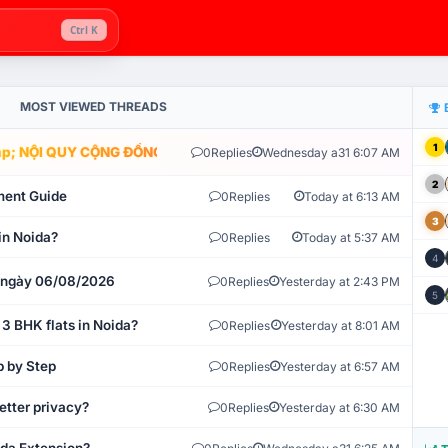
Ctrl K
MOST VIEWED THREADS
1
; NỘI QUY CỘNG ĐỒNG VLIKE.VN: HỆ THỐNG GIÁM SÁT TỰ ĐỘNG V
0
Replies
Wednesday a31 6:07 AM
2
ment Guide
0
Replies
Today at 6:13 AM
3
in Noida?
0
Replies
Today at 5:37 AM
4
t ngày 06/08/2026
0
Replies
Yesterday at 2:43 PM
5
 3 BHK flats in Noida?
0
Replies
Yesterday at 8:01 AM
p by Step
0
Replies
Yesterday at 6:57 AM
etter privacy?
0
Replies
Yesterday at 6:30 AM