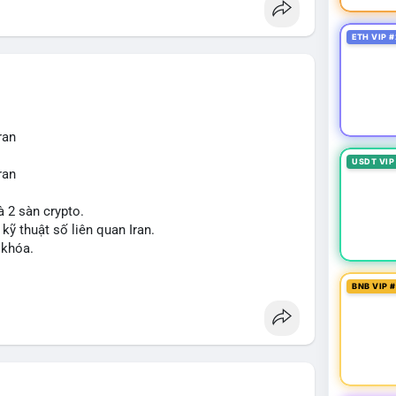
ETH VIP #
ran
USDT VIP
ran
à 2 sàn crypto.
 kỹ thuật số liên quan Iran.
 khóa.
tăng áp lực pháp lý.
BNB VIP 
sanctions
#iran