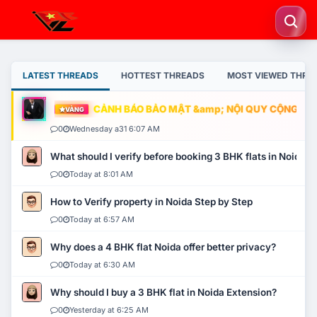
LATEST THREADS
HOTTEST THREADS
MOST VIEWED THRE
CẢNH BÁO BẢO MẬT &amp; NỘI QUY CỘNG ĐỒNG
VÀNG
0
Wednesday a31 6:07 AM
What should I verify before booking 3 BHK flats in Noida?
0
Today at 8:01 AM
How to Verify property in Noida Step by Step
0
Today at 6:57 AM
Why does a 4 BHK flat Noida offer better privacy?
0
Today at 6:30 AM
Why should I buy a 3 BHK flat in Noida Extension?
0
Yesterday at 6:25 AM