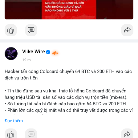
Vlike Wire
19 m
Hacker tấn công Coldcard chuyển 64 BTC và 200 ETH vào các
dịch vụ trộn tiền
• Tin tặc đứng sau vụ khai thác lỗ hổng Coldcard đã chuyển
hàng triệu USD tài sản số vào các dịch vụ trộn tiền (mixers).
• Số lượng tài sản bị đánh cắp bao gồm 64 BTC và 200 ETH.
• Phần lớn các quỹ bị mất vẫn có thể truy vết được trong các ví
do kẻ tấn công kiểm soát.
Đọc thêm
#coldcard
#cryptohack
#btc
#eth
#binancesquare
#cryptonews