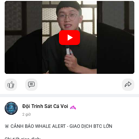
trung, CBDC là hình thức tiền pháp định được phát hành và
quản lý trực tiếp bởi Ngân hàng Trung ương nhằm tối ưu hóa
hệ thống thanh toán và tăng cường hiệu quả chính sách tiền tệ.
Việc triển khai CBDC hứa hẹn sẽ thay đổi diện mạo của hạ
tầng tài chính truyền thống, mang lại sự tiện lợi trong giao dịch
nhưng cũng đặt ra nhiều thách thức về quyền riêng tư và an
ninh mạng.
🎥 Xem video trực tiếp tại:
Nguồn: 5 Phút Crypto
Đội Trinh Sát Cá Voi
2 giờ
🚨 CẢNH BÁO WHALE ALERT - GIAO DỊCH BTC LỚN