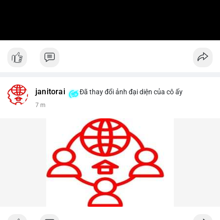
janitorai
Đã thay đổi ảnh đại diện của cô ấy
7 m