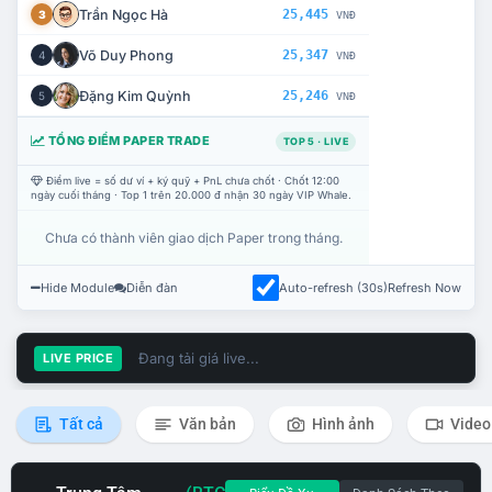
Trần Ngọc Hà
25,445
3
VNĐ
Võ Duy Phong
25,347
4
VNĐ
Đặng Kim Quỳnh
25,246
5
VNĐ
TỔNG ĐIỂM PAPER TRADE
TOP 5 · LIVE
Điểm live = số dư ví + ký quỹ + PnL chưa chốt · Chốt 12:00
ngày cuối tháng · Top 1 trên 20.000 đ nhận 30 ngày VIP Whale.
Chưa có thành viên giao dịch Paper trong tháng.
Hide Module
Diễn đàn
Auto-refresh (30s)
Refresh Now
Đang tải giá live...
LIVE PRICE
Tất cả
Văn bản
Hình ảnh
Video