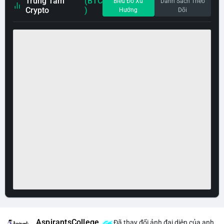
Trung Tâm
(BTC
Biểu Đồ Xu
Danh Sách Theo
Crypto
)
Hướng
Dõi
AspirantsCollege
Đã thay đổi ảnh đại diện của anh