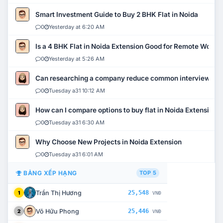
Smart Investment Guide to Buy 2 BHK Flat in Noida
0
Yesterday at 6:20 AM
Is a 4 BHK Flat in Noida Extension Good for Remote Work?
0
Yesterday at 5:26 AM
Can researching a company reduce common interview mi
0
Tuesday a31 10:12 AM
How can I compare options to buy flat in Noida Extension?
0
Tuesday a31 6:30 AM
Why Choose New Projects in Noida Extension
0
Tuesday a31 6:01 AM
BẢNG XẾP HẠNG
TOP 5
Trần Thị Hương
25,548
1
VNĐ
Võ Hữu Phong
25,446
2
VNĐ