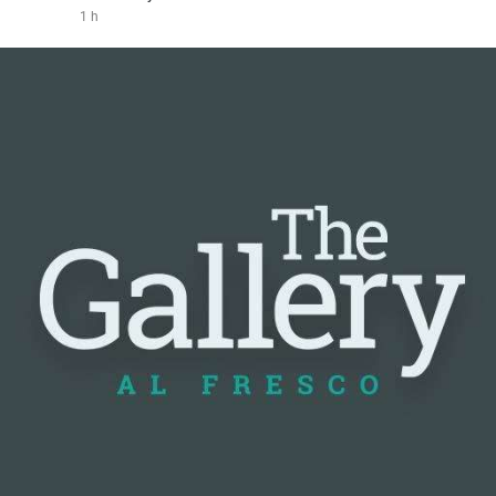
1 h
#vlikevn
#titanbot
📰 Nguồn: Cointelegraph