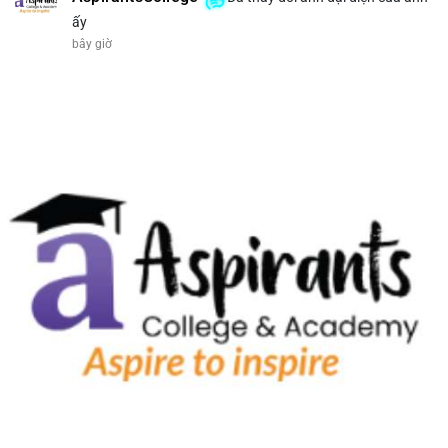
ấy
bây giờ