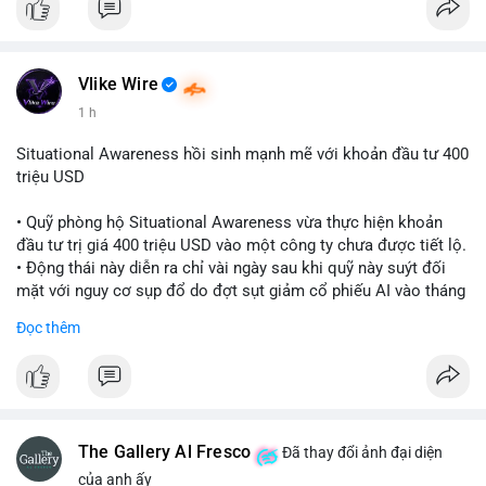
Vlike Wire
1 h
Situational Awareness hồi sinh mạnh mẽ với khoản đầu tư 400
triệu USD
• Quỹ phòng hộ Situational Awareness vừa thực hiện khoản
đầu tư trị giá 400 triệu USD vào một công ty chưa được tiết lộ.
• Động thái này diễn ra chỉ vài ngày sau khi quỹ này suýt đối
mặt với nguy cơ sụp đổ do đợt sụt giảm cổ phiếu AI vào tháng
7.
Đọc thêm
• Sự trở lại này đánh dấu bước phục hồi đáng chú ý của quỹ
sau giai đoạn khủng hoảng.
#cryptonews
#investment
#situationalawareness
#financenews
The Gallery Al Fresco
Đã thay đổi ảnh đại diện
$btc $eth
của anh ấy