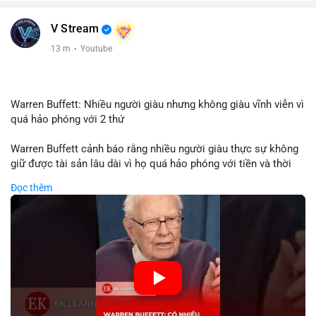
V Stream
13 m
·
Youtube
Warren Buffett: Nhiều người giàu nhưng không giàu vĩnh viễn vì
quá hảo phóng với 2 thứ
Warren Buffett cảnh báo rằng nhiều người giàu thực sự không
giữ được tài sản lâu dài vì họ quá hảo phóng với tiền và thời
gian. Quyên góp liên tục làm giảm vốn đầu tư, hạn chế lợi
Đọc thêm
nhuận tái đầu tư và suy giảm sức mạnh tăng trưởng danh mục.
Đối với nhà đầu tư crypto, giữ lại lợi nhuận để tái đầu tư vào
dự án tiềm năng quan trọng hơn chia sẻ quá mức. Cân bằng
đóng góp xã hội và bảo vệ tài sản giúp nhà đầu tư đạt được
bền vững tài chính mà Buffett đề cao.
🎥 Xem video trực tiếp tại:
Nguồn: KIEN THUC KINH TE