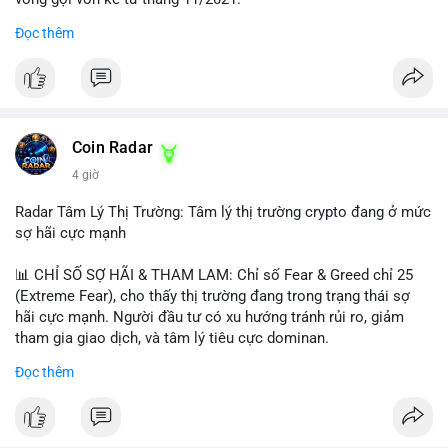
Đọc thêm
Lời khuyên ngắn gọn cho nhà đầu tư nhỏ lẻ:
#jpyc
#cryptonews
#web3
#japan
#blockchain
Nhà đầu tư nên theo dõi sát dòng tiền tiếp theo từ địa chỉ này.
Tránh hành động theo cảm xúc; hãy chờ xác nhận hướng đi của
$btc $eth
dòng tiền trước khi đưa ra quyết định vào lệnh, đồng thời đặt
lệnh dừng lỗ chặt chẽ để quản trị rủi ro trong bối cảnh thanh
#vlikevn
#titanbot
khoản mỏng.
Coin Radar
📰 Nguồn: CoinDesk
4 giờ
#25dot8btc
#dichuyen1_66trieuusd
#khangcu64556
#whalebtc
#theodoidongtien
Radar Tâm Lý Thị Trường: Tâm lý thị trường crypto đang ở mức
sợ hãi cực mạnh
📊 CHỈ SỐ SỢ HÃI & THAM LAM: Chỉ số Fear & Greed chỉ 25
(Extreme Fear), cho thấy thị trường đang trong trạng thái sợ
hãi cực mạnh. Người đầu tư có xu hướng tránh rủi ro, giảm
tham gia giao dịch, và tâm lý tiêu cực dominan.
Đọc thêm
📈 XU HƯỚNG TÌM KIẾM & THẢO LUẬN: Coin được tìm kiếm
nhiều nhất trên CoinGecko là Cash Cat (CASHCAT), Bitcoin
(BTC), Sui (SUI), Pudgy Penguins (PENGU). Trên Google Trends
Việt Nam, từ khóa như 'con riêng', 'phạm nhật minh anh' và 'tô