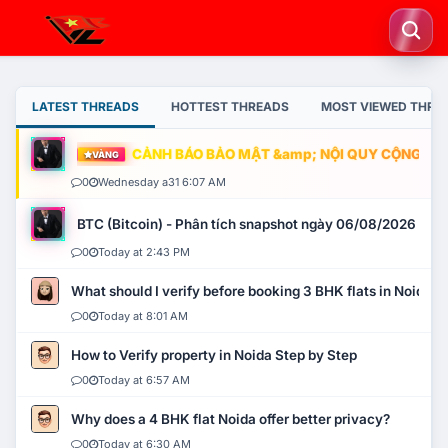
LATEST THREADS
HOTTEST THREADS
MOST VIEWED THRE
CẢNH BÁO BẢO MẬT &amp; NỘI QUY CỘNG ĐỒNG
VÀNG
0
Wednesday a31 6:07 AM
BTC (Bitcoin) - Phân tích snapshot ngày 06/08/2026
0
Today at 2:43 PM
What should I verify before booking 3 BHK flats in Noida?
0
Today at 8:01 AM
How to Verify property in Noida Step by Step
0
Today at 6:57 AM
Why does a 4 BHK flat Noida offer better privacy?
0
Today at 6:30 AM