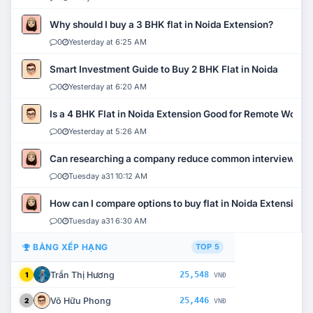
Why should I buy a 3 BHK flat in Noida Extension?
0
Yesterday at 6:25 AM
Smart Investment Guide to Buy 2 BHK Flat in Noida
0
Yesterday at 6:20 AM
Is a 4 BHK Flat in Noida Extension Good for Remote Work?
0
Yesterday at 5:26 AM
Can researching a company reduce common interview mi
0
Tuesday a31 10:12 AM
How can I compare options to buy flat in Noida Extension?
0
Tuesday a31 6:30 AM
BẢNG XẾP HẠNG
TOP 5
Trần Thị Hương
25,548
1
VNĐ
Võ Hữu Phong
25,446
2
VNĐ