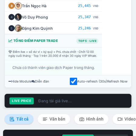
Trần Ngọc Hà
25,445
3
VNĐ
Võ Duy Phong
25,347
4
VNĐ
Đặng Kim Quỳnh
25,246
5
VNĐ
TỔNG ĐIỂM PAPER TRADE
TOP 5 · LIVE
Điểm live = số dư ví + ký quỹ + PnL chưa chốt · Chốt 12:00
ngày cuối tháng · Top 1 trên 20.000 đ nhận 30 ngày VIP Whale.
Chưa có thành viên giao dịch Paper trong tháng.
Hide Module
Diễn đàn
Auto-refresh (30s)
Refresh Now
Đang tải giá live...
LIVE PRICE
Tất cả
Văn bản
Hình ảnh
Video