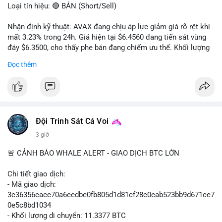
Loại tín hiệu: 🔴 BÁN (Short/Sell)
Nhận định kỹ thuật: AVAX đang chịu áp lực giảm giá rõ rệt khi
mất 3.23% trong 24h. Giá hiện tại $6.4560 đang tiến sát vùng
đáy $6.3500, cho thấy phe bán đang chiếm ưu thế. Khối lượng
giao dịch 2.14 triệu AVAX phản ánh dòng tiền thoát ra khỏi thị
Đọc thêm
trường. Biên độ dao động trong ngày khá rộng (5.6%), tạo điều
kiện cho các lệnh short ngắn hạn.
Khuyến nghị giao dịch cụ thể:
- Vùng Entry: $6.4500 - $6.4800
- Mục tiêu chốt lời (Take Profit - TP): TP1: $6.3500, TP2:
Đội Trinh Sát Cá Voi
$6.2800
3 giờ
- Cắt lỗ (Stop Loss - SL): $6.5800
🚨 CẢNH BÁO WHALE ALERT - GIAO DỊCH BTC LỚN
Lời khuyên quản trị vốn: Khối lượng lệnh khuyến nghị tối đa 2-
3% tổng vốn, đặt SL cứng ngay sau khi vào lệnh để bảo vệ tài
Chi tiết giao dịch:
khoản trước biến động bất thường.
- Mã giao dịch:
3c36356cace70a6eedbe0fb805d1d81cf28c0eab523bb9d671ce7
#shortavax
#avax6450
#bearishavax
#vungbiendong24h
0e5c8bd1034
- Khối lượng di chuyển: 11.3377 BTC