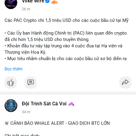
Vlike Wire
26 m
Các PAC Crypto chi 1,5 triệu USD cho các cuộc bầu cử tại Mỹ
• Các Ủy ban Hành động Chính trị (PAC) liên quan đến crypto
đã chi hơn 1,5 triệu USD cho truyền thông.
• Khoản đầu tư này tập trung vào 4 cuộc đua tại Hạ viện và
Thượng viện Hoa Kỳ.
• Mục tiêu nhằm chuẩn bị cho các cuộc bầu cử sơ bộ diễn ra
vào ngày 18 tháng 8.
Đọc thêm
#cryptonews
#politics
#usa
#binancesquare
$btc $eth
#vlikevn
#titanbot
Đội Trinh Sát Cá Voi
34 m
📰 Nguồn: Cointelegraph
🚨 CẢNH BÁO WHALE ALERT - GIAO DỊCH BTC LỚN