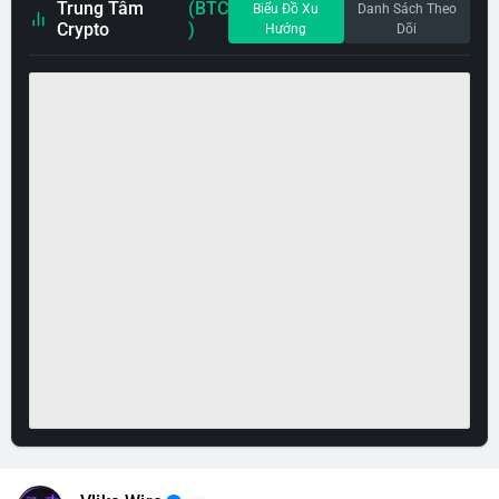
Trung Tâm
(BTC
Biểu Đồ Xu
Danh Sách Theo
Crypto
)
Hướng
Dõi