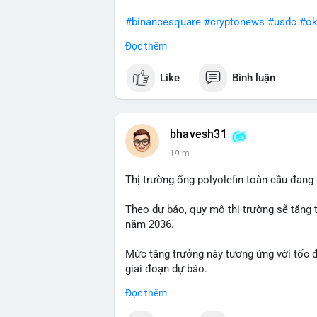
#binancesquare
#cryptonews
#usdc
#ok
Đọc thêm
$usdc
Like
Bình luận
#vlikevn
#titanbot
📰 Nguồn: Cointelegraph
bhavesh31
19 m
Thị trường ống polyolefin toàn cầu đang
Theo dự báo, quy mô thị trường sẽ tăng 
năm 2036.
Mức tăng trưởng này tương ứng với tốc 
giai đoạn dự báo.
Đọc thêm
Đây là tín hiệu tích cực cho các nhà sản
liệu xây dựng và hạ tầng.