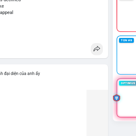
c giảm vị thế đòn bẩy. Ngược lại, nếu chuyển sang ví
ke
h cực. Luôn đặt lệnh stop-loss và tránh FOMO trong
 appeal
sd64k
#mempoolflow
TON #9
h đại diện của anh ấy
OPTIMUS 