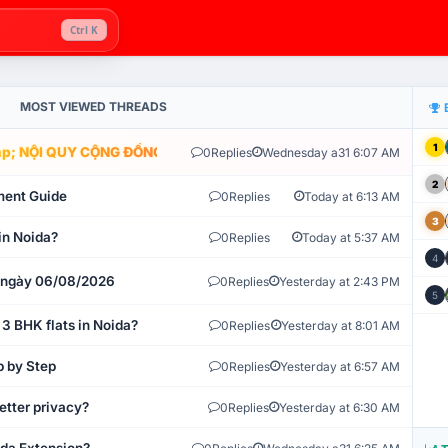
Ctrl K
MOST VIEWED THREADS
1
; NỘI QUY CỘNG ĐỒNG VLIKE.VN: HỆ THỐNG GIÁM SÁT TỰ ĐỘNG V
0
Replies
Wednesday a31 6:07 AM
2
ment Guide
0
Replies
Today at 6:13 AM
3
in Noida?
0
Replies
Today at 5:37 AM
4
t ngày 06/08/2026
0
Replies
Yesterday at 2:43 PM
5
 3 BHK flats in Noida?
0
Replies
Yesterday at 8:01 AM
p by Step
0
Replies
Yesterday at 6:57 AM
etter privacy?
0
Replies
Yesterday at 6:30 AM