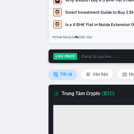
Why should I buy a 3 BHK flat in No
Smart Investment Guide to Buy 2 BH
Is a 4 BHK Flat in Noida Extension
Hide Module
Diễn đàn
Đang tải giá live...
LIVE PRICE
Tất cả
Văn bản
Hì
Trung Tâm Crypto
(BTC)