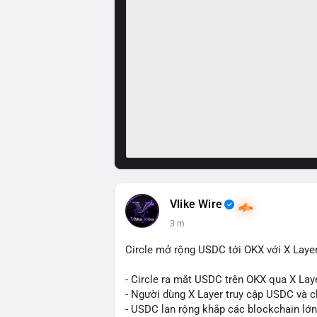
Vlike Wire
3 m
Circle mở rộng USDC tới OKX với X Laye
- Circle ra mắt USDC trên OKX qua X Lay
- Người dùng X Layer truy cập USDC và c
- USDC lan rộng khắp các blockchain lớn