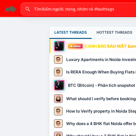
LATEST THREADS
HOTTEST THREADS
CẢNH BÁO BẢO MẬT &amp
VÀNG
Luxury Apartments in Noida Invest
Is RERA Enough When Buying Flats 
BTC (Bitcoin) - Phân tích snapsho
What should I verify before booking
How to Verify property in Noida Ste
Why does a 4 BHK flat Noida offer b