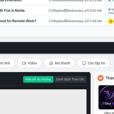
ida Extension?
0
Replies
Wednesday a31 6:25 AM
T
Đi
K Flat in Noida
0
Replies
Wednesday a31 6:20 AM
ngày
 Good for Remote Work?
0
Replies
Wednesday a31 5:26 AM
1
nh ảnh
Video
Âm thanh
Các tập tin
Thàn
Biểu Đồ Xu Hướng
Danh Sách Theo Dõi
Vlike W