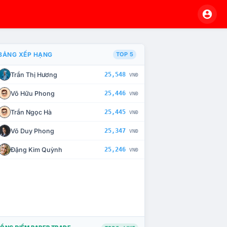
BẢNG XẾP HẠNG
TOP 5
Trần Thị Hương
25,548
VNĐ
À CHẾ TÀI XỬ LÝ VI PHẠM
Võ Hữu Phong
25,446
VNĐ
Trần Ngọc Hà
25,445
VNĐ
Võ Duy Phong
25,347
VNĐ
Đặng Kim Quỳnh
25,246
VNĐ