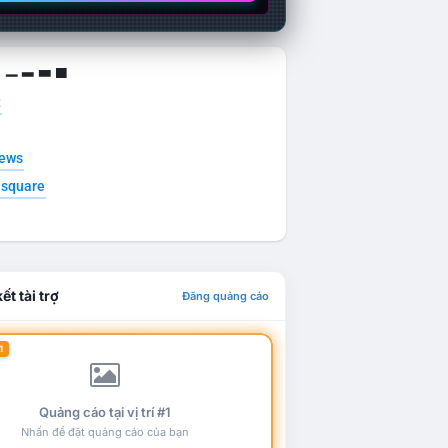
g ▁ ▂ ▃ ▄
t
news
esquare
ết tài trợ
Đăng quảng cáo
1
Quảng cáo tại vị trí #1
Nhấn để đặt quảng cáo của bạn