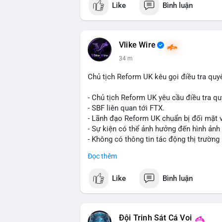
Like
Bình luận
Bạn đánh giá thế nào về tiềm năng của d
Vlike Wire
34 m
Chủ tịch Reform UK kêu gọi điều tra quy
- Chủ tịch Reform UK yêu cầu điều tra qu
- SBF liên quan tới FTX.
- Lãnh đạo Reform UK chuẩn bị đối mặt v
- Sự kiện có thể ảnh hưởng đến hình ảnh
- Không có thông tin tác động thị trường 
#binancesquare
#cryptonews
#sbf
#ftx
Đọc thêm
$btc $eth
Like
Bình luận
#vlikevn
#titanbot
📰 Nguồn: Cointelegraph
Đội Trinh Sát Cá Voi