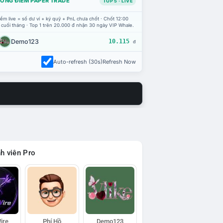
ỔNG ĐIỂM PAPER TRADE
TOP 5 · LIVE
ểm live = số dư ví + ký quỹ + PnL chưa chốt · Chốt 12:00
 cuối tháng · Top 1 trên 20.000 đ nhận 30 ngày VIP Whale.
Demo123
10.115
đ
Auto-refresh (30s)
Refresh Now
h viên Pro
ire
Phí Hồ
Demo123