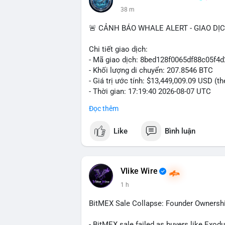
38 m
🚨 CẢNH BÁO WHALE ALERT - GIAO DỊ
Chi tiết giao dịch:
- Mã giao dịch: 8bed128f0065df88c05f
- Khối lượng di chuyển: 207.8546 BTC
- Giá trị ước tính: $13,449,009.09 USD (t
- Thời gian: 17:19:40 2026-08-07 UTC
Đọc thêm
Nhận định phân tích:
Giao dịch gần 208 BTC (tương đương 13,4
Like
Bình luận
lớn đang vận hành dòng vốn. Khối lượng
sàn giao dịch phi tập trung, gợi ý khả n
hoặc bán. Tuy nhiên, việc chuyển sang ví 
đặc biệt khi BTC đang dao động quanh vù
Vlike Wire
trọng, có thể gây áp lực ngắn hạn nếu d
1 h
tin nếu dòng tiền đi vào kho lưu trữ lạnh.
BitMEX Sale Collapse: Founder Ownershi
Lời khuyên cho nhà đầu tư nhỏ lẻ:
Theo dõi sát các block tiếp theo để xác
- BitMEX sale failed as buyers like Exod