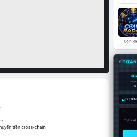
Coin R
⚡ TITA
BTC
----
--%
SYSTEM:
r
er
Trợ lý A
huyển tiền cross‑chain