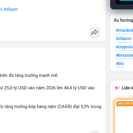
x
#xlayer
Xu hướn
#titanbo
#vlikevn
#crypto
#binanc
#btc
 trên đà tăng trưởng mạnh mẽ.
từ 25,0 tỷ USD vào năm 2026 lên 44,4 tỷ USD vào
Liên k
BTC VIP #
độ tăng trưởng kép hàng năm (CAGR) đạt 5,9% trong
 xuất, nhà phân phối và nhà đầu tư trong ngành vật