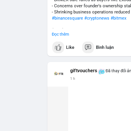
hiện trên sàn giao dịch lớn, hãy cân nhắ
- Concerns over founder's ownership sta
lạnh, đây có thể là tín hiệu tích lũy tíc
- Shrinking business operations reduced
biến động ngắn hạn.
#binancesquare
#cryptonews
#bitmex
#207btc
#chuyenvilanh
#aplucban
#btcu
$btc $eth
Đọc thêm
#vlikevn
#titanbot
Like
Bình luận
📰 Nguồn: CoinDesk
giftvouchers
Đã thay đổi ản
1 h