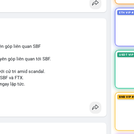
òng sản phẩm ống nhựa polyolefin trong tương lai?
ETH VIP #
ên góp liên quan SBF
USDT VIP
yên góp liên quan tới SBF.
ới cử tri amid scandal.
 SBF và FTX.
ngay lập tức.
#reformuk
BNB VIP 