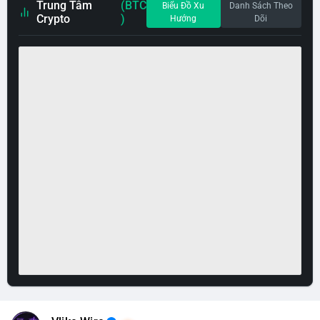
Trung Tâm
(BTC
Biểu Đồ Xu
Danh Sách Theo
Crypto
)
Hướng
Dõi