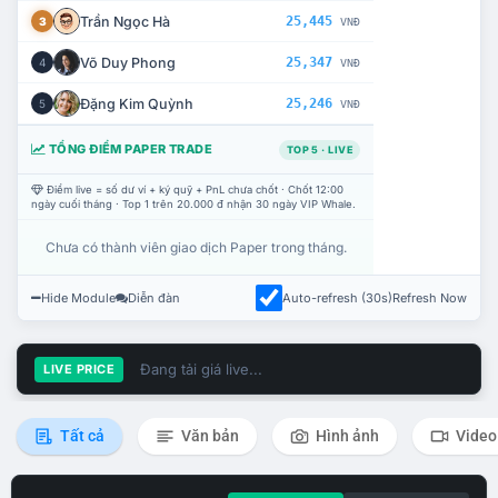
Trần Ngọc Hà
25,445
3
VNĐ
Võ Duy Phong
25,347
4
VNĐ
Đặng Kim Quỳnh
25,246
5
VNĐ
TỔNG ĐIỂM PAPER TRADE
TOP 5 · LIVE
Điểm live = số dư ví + ký quỹ + PnL chưa chốt · Chốt 12:00
ngày cuối tháng · Top 1 trên 20.000 đ nhận 30 ngày VIP Whale.
Chưa có thành viên giao dịch Paper trong tháng.
Hide Module
Diễn đàn
Auto-refresh (30s)
Refresh Now
Đang tải giá live...
LIVE PRICE
Tất cả
Văn bản
Hình ảnh
Video