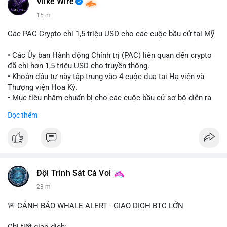
Vlike Wire
15 m
Các PAC Crypto chi 1,5 triệu USD cho các cuộc bầu cử tại Mỹ
• Các Ủy ban Hành động Chính trị (PAC) liên quan đến crypto
đã chi hơn 1,5 triệu USD cho truyền thông.
• Khoản đầu tư này tập trung vào 4 cuộc đua tại Hạ viện và
Thượng viện Hoa Kỳ.
• Mục tiêu nhằm chuẩn bị cho các cuộc bầu cử sơ bộ diễn ra
vào ngày 18 tháng 8.
Đọc thêm
#cryptonews
#politics
#usa
#binancesquare
$btc $eth
#vlikevn
#titanbot
Đội Trinh Sát Cá Voi
23 m
📰 Nguồn: Cointelegraph
🚨 CẢNH BÁO WHALE ALERT - GIAO DỊCH BTC LỚN