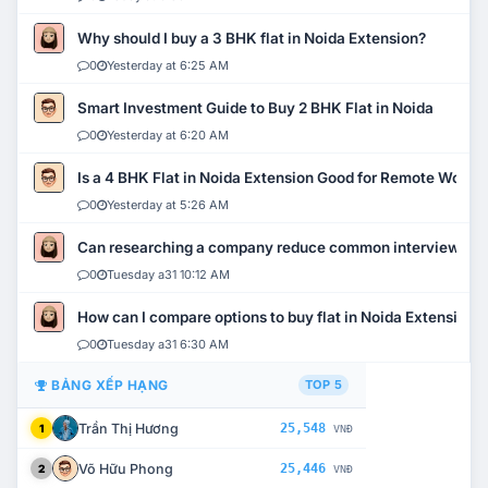
Why should I buy a 3 BHK flat in Noida Extension?
0
Yesterday at 6:25 AM
Smart Investment Guide to Buy 2 BHK Flat in Noida
0
Yesterday at 6:20 AM
Is a 4 BHK Flat in Noida Extension Good for Remote Work?
0
Yesterday at 5:26 AM
Can researching a company reduce common interview mi
0
Tuesday a31 10:12 AM
How can I compare options to buy flat in Noida Extension?
0
Tuesday a31 6:30 AM
BẢNG XẾP HẠNG
TOP 5
Trần Thị Hương
25,548
1
VNĐ
Võ Hữu Phong
25,446
2
VNĐ