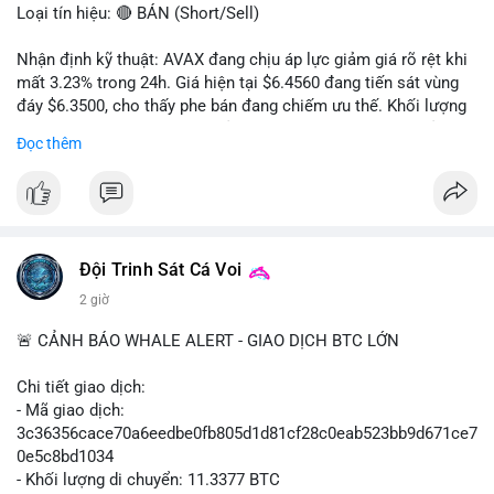
Loại tín hiệu: 🔴 BÁN (Short/Sell)
Nhận định kỹ thuật: AVAX đang chịu áp lực giảm giá rõ rệt khi
mất 3.23% trong 24h. Giá hiện tại $6.4560 đang tiến sát vùng
đáy $6.3500, cho thấy phe bán đang chiếm ưu thế. Khối lượng
giao dịch 2.14 triệu AVAX phản ánh dòng tiền thoát ra khỏi thị
Đọc thêm
trường. Biên độ dao động trong ngày khá rộng (5.6%), tạo điều
kiện cho các lệnh short ngắn hạn.
Khuyến nghị giao dịch cụ thể:
- Vùng Entry: $6.4500 - $6.4800
- Mục tiêu chốt lời (Take Profit - TP): TP1: $6.3500, TP2:
Đội Trinh Sát Cá Voi
$6.2800
2 giờ
- Cắt lỗ (Stop Loss - SL): $6.5800
🚨 CẢNH BÁO WHALE ALERT - GIAO DỊCH BTC LỚN
Lời khuyên quản trị vốn: Khối lượng lệnh khuyến nghị tối đa 2-
3% tổng vốn, đặt SL cứng ngay sau khi vào lệnh để bảo vệ tài
Chi tiết giao dịch:
khoản trước biến động bất thường.
- Mã giao dịch:
3c36356cace70a6eedbe0fb805d1d81cf28c0eab523bb9d671ce7
#shortavax
#avax6450
#bearishavax
#vungbiendong24h
0e5c8bd1034
- Khối lượng di chuyển: 11.3377 BTC