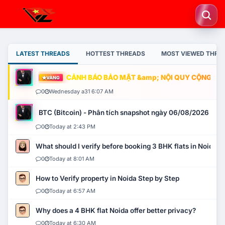
LATEST THREADS
HOTTEST THREADS
MOST VIEWED THRE
CẢNH BÁO BẢO MẬT &amp; NỘI QUY CỘNG ĐỒNG
VÀNG
0
Wednesday a31 6:07 AM
BTC (Bitcoin) - Phân tích snapshot ngày 06/08/2026
0
Today at 2:43 PM
What should I verify before booking 3 BHK flats in Noida?
0
Today at 8:01 AM
How to Verify property in Noida Step by Step
0
Today at 6:57 AM
Why does a 4 BHK flat Noida offer better privacy?
0
Today at 6:30 AM