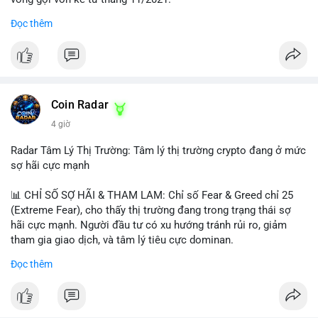
Đọc thêm
Lời khuyên ngắn gọn cho nhà đầu tư nhỏ lẻ:
#jpyc
#cryptonews
#web3
#japan
#blockchain
Nhà đầu tư nên theo dõi sát dòng tiền tiếp theo từ địa chỉ này.
Tránh hành động theo cảm xúc; hãy chờ xác nhận hướng đi của
$btc $eth
dòng tiền trước khi đưa ra quyết định vào lệnh, đồng thời đặt
lệnh dừng lỗ chặt chẽ để quản trị rủi ro trong bối cảnh thanh
#vlikevn
#titanbot
khoản mỏng.
Coin Radar
📰 Nguồn: CoinDesk
4 giờ
#25dot8btc
#dichuyen1_66trieuusd
#khangcu64556
#whalebtc
#theodoidongtien
Radar Tâm Lý Thị Trường: Tâm lý thị trường crypto đang ở mức
sợ hãi cực mạnh
📊 CHỈ SỐ SỢ HÃI & THAM LAM: Chỉ số Fear & Greed chỉ 25
(Extreme Fear), cho thấy thị trường đang trong trạng thái sợ
hãi cực mạnh. Người đầu tư có xu hướng tránh rủi ro, giảm
tham gia giao dịch, và tâm lý tiêu cực dominan.
Đọc thêm
📈 XU HƯỚNG TÌM KIẾM & THẢO LUẬN: Coin được tìm kiếm
nhiều nhất trên CoinGecko là Cash Cat (CASHCAT), Bitcoin
(BTC), Sui (SUI), Pudgy Penguins (PENGU). Trên Google Trends
Việt Nam, từ khóa như 'con riêng', 'phạm nhật minh anh' và 'tô