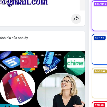
SOL VIP #
 ảnh bìa của anh ấy
ADA #6
DOGE #7
TRX #8