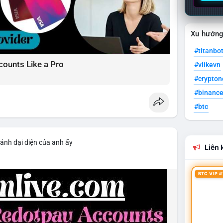
Xu hướn
#titanbo
counts Like a Pro
#vlikevn
#crypto
#binanc
#btc
 ảnh đại diện của anh ấy
Liên k
BTC VIP #