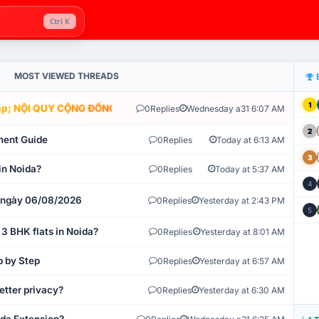
Ctrl K
MOST VIEWED THREADS
1
; NỘI QUY CỘNG ĐỒNG VLIKE.VN: HỆ THỐNG GIÁM SÁT TỰ ĐỘNG V
0
Replies
Wednesday a31 6:07 AM
2
ment Guide
0
Replies
Today at 6:13 AM
3
in Noida?
0
Replies
Today at 5:37 AM
4
t ngày 06/08/2026
0
Replies
Yesterday at 2:43 PM
5
 3 BHK flats in Noida?
0
Replies
Yesterday at 8:01 AM
p by Step
0
Replies
Yesterday at 6:57 AM
etter privacy?
0
Replies
Yesterday at 6:30 AM