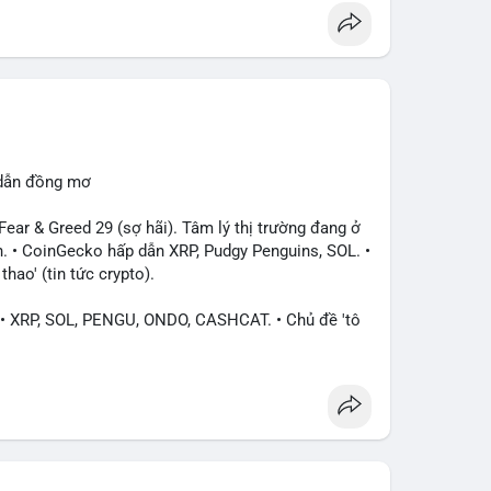
 dẫn đồng mơ
ar & Greed 29 (sợ hãi). Tâm lý thị trường đang ở
. • CoinGecko hấp dẫn XRP, Pudgy Penguins, SOL. •
hao' (tin tức crypto).
XRP, SOL, PENGU, ONDO, CASHCAT. • Chủ đề 'tô
hông tài chính). • Bàn tán Binance Square tập trung
• Trump khẳng định crypto là 'vấn đề lớn' giúp
iếu Apple/IBM. • Bài đăng hấp dẫn về $HFT, $SKYAI,
 Korea (Bybit).