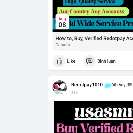
Aug
08
How to, Buy, Verified Redotpay Ac
Canada
Like
Bình luận
Redotpay1010
Đã thay đổi
31 m