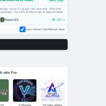
ỔNG ĐIỂM PAPER TRADE
TOP 5 · LIVE
ểm live = số dư ví + ký quỹ + PnL chưa chốt · Chốt 12:00
 cuối tháng · Top 1 trên 20.000 đ nhận 30 ngày VIP Whale.
Demo123
10.115
đ
Auto-refresh (30s)
Refresh Now
h viên Pro
23
V Stream
Tín Hiệu Alpha