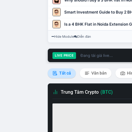
Why should I buy a 3 BHK flat in No
Smart Investment Guide to Buy 2 BH
Is a 4 BHK Flat in Noida Extension
Hide Module
Diễn đàn
Đang tải giá live...
LIVE PRICE
Tất cả
Văn bản
Hì
Trung Tâm Crypto
(BTC)