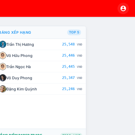
BẢNG XẾP HẠNG
TOP 5
Trần Thị Hương
25,548
VNĐ
À CHẾ TÀI XỬ LÝ VI PHẠM
Võ Hữu Phong
25,446
VNĐ
Trần Ngọc Hà
25,445
VNĐ
Võ Duy Phong
25,347
VNĐ
Đặng Kim Quỳnh
25,246
VNĐ