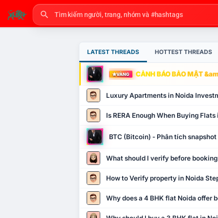
LATEST THREADS
HOTTEST THREADS
CẢNH BÁO BẢO MẬT &amp
VÀNG
Luxury Apartments in Noida Invest
Is RERA Enough When Buying Flats 
BTC (Bitcoin) - Phân tích snapsho
What should I verify before booking
How to Verify property in Noida Ste
Why does a 4 BHK flat Noida offer b