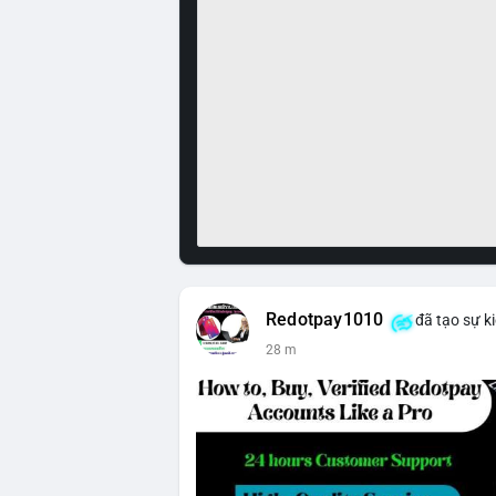
Redotpay1010
đã tạo sự k
28 m