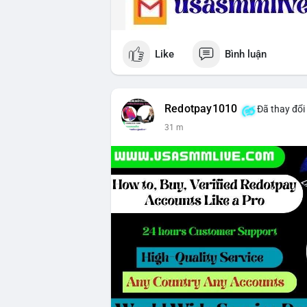
Like
Bình luận
Redotpay1010
Đã thay đổi
31 m