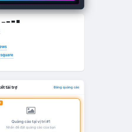
g ▁ ▂ ▃ ▄
t
news
esquare
ết tài trợ
Đăng quảng cáo
1
Quảng cáo tại vị trí #1
Nhấn để đặt quảng cáo của bạn