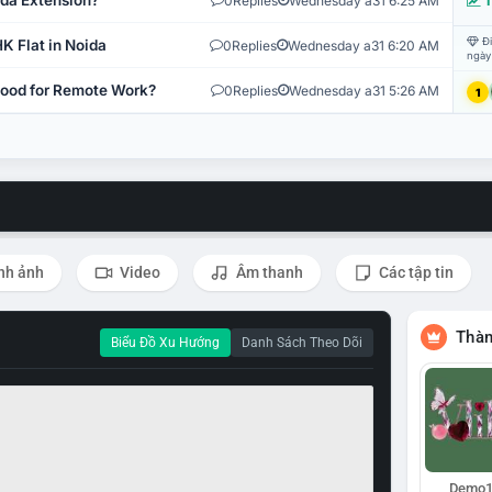
ida Extension?
0
Replies
Wednesday a31 6:25 AM
T
Đi
K Flat in Noida
0
Replies
Wednesday a31 6:20 AM
ngày
 Good for Remote Work?
0
Replies
Wednesday a31 5:26 AM
1
nh ảnh
Video
Âm thanh
Các tập tin
Thàn
Biểu Đồ Xu Hướng
Danh Sách Theo Dõi
Demo1