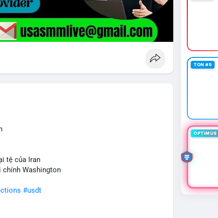
TON #9
n
OPTIMUS 
i tệ của Iran
ài chính Washington
ctions
#usdt