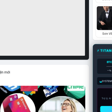
Sơn Vl
⚡ TITA
BTC
----
--%
iện mới
SYSTEM:
Trợ lý A