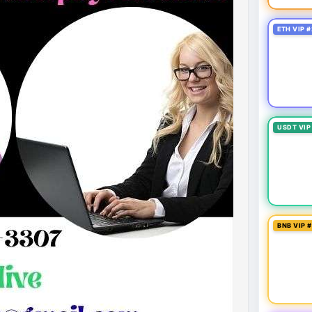
ETH VIP #
USDT VIP
BNB VIP 