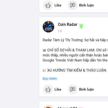
Like
Bình luận
#vlikevn
#titanbot
📰 Nguồn: CoinDesk
Coin Radar
1 h
Radar Tâm Lý Thị Trường: Sợ hãi và hấp
📊 CHỈ SỐ SỢ HÃI & THAM LAM: Chỉ số Fe
mức thấp, nhiều người cẩn thận hoặc bán
Google Trends Việt Nam hấp dẫn 'tin the t
📈 XU HƯỚNG TÌM KIẾM & THẢO LUẬN: • 
thị ty na' (tỷ giá) và 'giao thông' (giao t
Đọc thêm
vào BTC breakout và lệnh long/short.
Like
Bình luận
💬 DÒNG CHẢY TIN TỨC & TRUYỀN THÔNG: 
giảm áp lực USD. • Binance hỗ trợ cổ ph
$BICO. • Tin nhắn cảnh báo về hack North