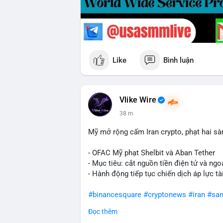
Like
Bình luận
Vlike Wire
38 m
Mỹ mở rộng cấm Iran crypto, phạt hai sà
- OFAC Mỹ phạt Shelbit và Aban Tether
- Mục tiêu: cắt nguồn tiền điện tử và ngoạ
- Hành động tiếp tục chiến dịch áp lực t
#binancesquare
#cryptonews
#iran
#san
Đọc thêm
$usdt