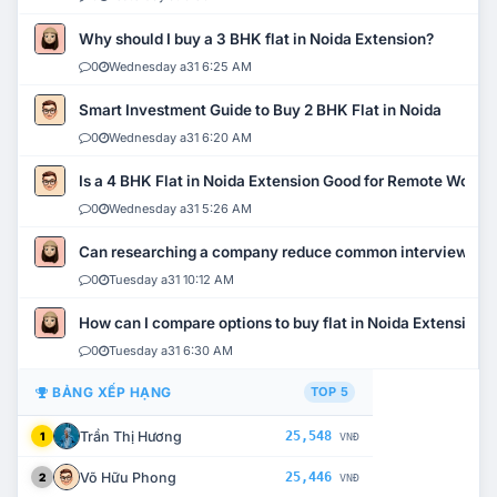
Why should I buy a 3 BHK flat in Noida Extension?
0
Wednesday a31 6:25 AM
Smart Investment Guide to Buy 2 BHK Flat in Noida
0
Wednesday a31 6:20 AM
Is a 4 BHK Flat in Noida Extension Good for Remote Work?
0
Wednesday a31 5:26 AM
Can researching a company reduce common interview mi
0
Tuesday a31 10:12 AM
How can I compare options to buy flat in Noida Extension?
0
Tuesday a31 6:30 AM
BẢNG XẾP HẠNG
TOP 5
Trần Thị Hương
25,548
1
VNĐ
Võ Hữu Phong
25,446
2
VNĐ