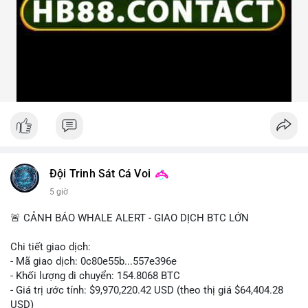
Đội Trinh Sát Cá Voi
5 giờ
🚨 CẢNH BÁO WHALE ALERT - GIAO DỊCH BTC LỚN
Chi tiết giao dịch:
- Mã giao dịch: 0c80e55b...557e396e
- Khối lượng di chuyển: 154.8068 BTC
- Giá trị ước tính: $9,970,220.42 USD (theo thị giá $64,404.28
USD)