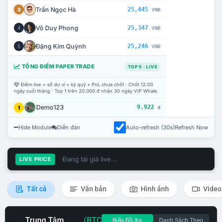
Trần Ngọc Hà
25,445
3
VNĐ
Võ Duy Phong
25,347
4
VNĐ
Đặng Kim Quỳnh
25,246
5
VNĐ
TỔNG ĐIỂM PAPER TRADE
TOP 5 · LIVE
Điểm live = số dư ví + ký quỹ + PnL chưa chốt · Chốt 12:00
ngày cuối tháng · Top 1 trên 20.000 đ nhận 30 ngày VIP Whale.
Demo123
9.922
1
đ
Hide Module
Diễn đàn
Auto-refresh (30s)
Refresh Now
Đang tải giá live...
LIVE PRICE
Tất cả
Văn bản
Hình ảnh
Video
Trung Tâm
(BTC
Biểu Đồ Xu
Danh Sách Theo