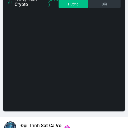
Crypto
)
Hướng
Dõi
Đội Trinh Sát Cá Voi