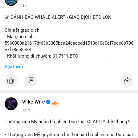
4 m
🚨 CẢNH BÁO WHALE ALERT - GIAO DỊCH BTC LỚN
Chi tiết giao dịch:
- Mã giao dịch:
5960388a21617df63b3065bea24cacedd1513d10e0cf7ece8b796
e7f78ee8e28
- Khối lượng di chuyển: 31.7511 BTC
- Giá trị ước tính: $2,042,300.50 USD (theo thị giá $64,322.12
Đọc thêm
USD)
- Thời gian: 03:19:19 2
Vlike Wire
14 m
Thượng viện Mỹ hoãn bỏ phiếu Đạo luật CLARITY đến tháng 9
• Thượng viện Mỹ quyết định lùi thời hạn bỏ phiếu cho Đạo luật