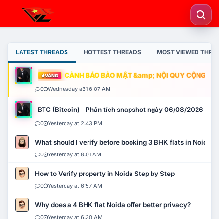
LATEST THREADS
HOTTEST THREADS
MOST VIEWED THRE
CẢNH BÁO BẢO MẬT &amp; NỘI QUY CỘNG ĐỒNG
VÀNG
0
Wednesday a31 6:07 AM
BTC (Bitcoin) - Phân tích snapshot ngày 06/08/2026
0
Yesterday at 2:43 PM
What should I verify before booking 3 BHK flats in Noida?
0
Yesterday at 8:01 AM
How to Verify property in Noida Step by Step
0
Yesterday at 6:57 AM
Why does a 4 BHK flat Noida offer better privacy?
0
Yesterday at 6:30 AM