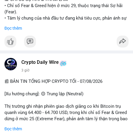
• Chỉ số Fear & Greed hiện ở mức 29, thuộc trạng thái Sợ hãi
#vlikevn
#titanbot
(Fear).
• Tâm lý chung của nhà đầu tư đang khá tiêu cực, phản ánh sự
📰 Nguồn: Cointelegraph
thận trọng cao độ trước các biến động thị trường.
Đọc thêm
📈 XU HƯỚNG TÌM KIẾM & THẢO LUẬN
• CoinGecko Trending: Plume (PLUME), Cash Cat (CASHCAT),
Biconomy (BICO), Hashflow (HFT), Ondo (ONDO), StonkBroker
(STONKBROKER), (PUMP).
• LunarCrush Trending: Ethereum, Solana, Dogecoin, Polkadot,
Crypto Daily Wire
Chainlink.
3 giờ
• Google Trends Việt Nam: Các chủ đề về bóng đá (Man Utd,
Viettel) và các từ khóa đời sống khác đang chiếm ưu thế.
📰 BẢN TIN TỔNG HỢP CRYPTO TỐI - 07/08/2026
💬 DÒNG CHẢY TIN TỨC & TRUYỀN THÔNG
[Xu hướng chung]: 🟡 Trung lập (Neutral)
• Tin tức pháp lý: Tòa phúc thẩm Hoa Kỳ giữ nguyên bản án 25
năm tù đối với Sam Bankman-Fried (FTX).
Thị trường ghi nhận phiên giao dịch giằng co khi Bitcoin trụ
• Tin tức vĩ mô: Cảnh báo về tình trạng stagflation (lạm phát
quanh vùng 64.400 - 64.700 USD, trong khi chỉ số Fear & Greed
đình trệ) từ dữ liệu PMI của Mỹ; thu nhập của người Mỹ đang
dừng ở mức 25 (Extreme Fear), phản ánh tâm lý thận trọng bao
chịu áp lực lớn.
trùm giới đầu tư.
Đọc thêm
• Tin tức Binance: Binance chuẩn bị nâng cấp dịch vụ giao dịch