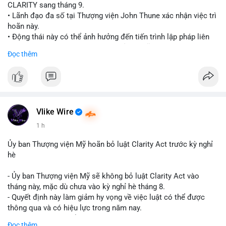
CLARITY sang tháng 9.
• Lãnh đạo đa số tại Thượng viện John Thune xác nhận việc trì
hoãn này.
• Động thái này có thể ảnh hưởng đến tiến trình lập pháp liên
quan đến khung pháp lý tiền điện tử tại Mỹ.
Đọc thêm
$btc $eth
#vlikevn
#titanbot
📰 Nguồn: Cointelegraph
Vlike Wire
1 h
Ủy ban Thượng viện Mỹ hoãn bỏ luật Clarity Act trước kỳ nghỉ
hè
- Ủy ban Thượng viện Mỹ sẽ không bỏ luật Clarity Act vào
tháng này, mặc dù chưa vào kỳ nghỉ hè tháng 8.
- Quyết định này làm giảm hy vọng về việc luật có thể được
thông qua và có hiệu lực trong năm nay.
- Luật Clarity Act nhằm cung cấp quy định rõ ràng hơn về danh
Đọc thêm