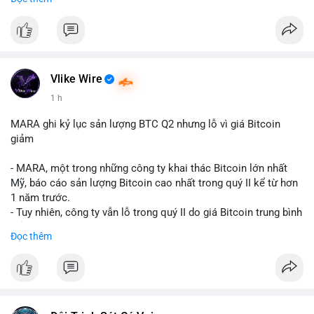
mục chứng chỉ cho tài sản số tại Mỹ.
- Sự trì hoãn có thể ảnh hưởng đến sự tin tưởng của nhà đầu tư
và phát triển thị trường crypto tại Mỹ.
$btc $eth
Vlike Wire
#vlikevn
#titanbot
1 h
📰 Nguồn: CoinDesk
MARA ghi kỷ lục sản lượng BTC Q2 nhưng lỗ vì giá Bitcoin
giảm
- MARA, một trong những công ty khai thác Bitcoin lớn nhất
Mỹ, báo cáo sản lượng Bitcoin cao nhất trong quý II kể từ hơn
1 năm trước.
- Tuy nhiên, công ty vẫn lỗ trong quý II do giá Bitcoin trung bình
giảm 28% so với cùng kỳ năm trước.
Đọc thêm
- Sự tăng sản lượng không đủ bù đắp cho sự suy giảm giá trị
của Bitcoin, ảnh hưởng trực tiếp đến doanh thu và lợi nhuận.
$btc
#btc