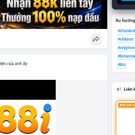
Xu hướn
#titanbo
#vlikevn
#crypto
#binanc
diện của anh ấy
#btc
Liên k
BTC VIP #