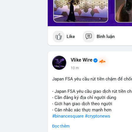
Like
Bình luận
Vlike Wire
10 m
Japan FSA yêu cầu rút tiền chậm để chố
- Japan FSA yêu cầu giao dịch rút tiền c
- Cần đăng ký địa chỉ người dùng
- Giới hạn giao dịch theo người
- Cân nhắc xác thực mạnh hơn
#binancesquare
#cryptonews
Đọc thêm
$btc $eth