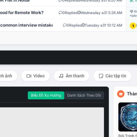
K Flat in Noida
0
Replies
Wednesday a31 6:20 AM
T
Đi
 Good for Remote Work?
0
Replies
Wednesday a31 5:26 AM
ngày
 common interview mistakes?
0
Replies
Tuesday a31 10:12 AM
1
nh ảnh
Video
Âm thanh
Các tập tin
Thàn
Biểu Đồ Xu Hướng
Danh Sách Theo Dõi