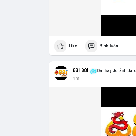
Like
Bình luận
88I 88I
Đã thay đổi ảnh đại 
4 m