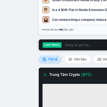
Smart Investment Guide to Buy 2 BH
Is a 4 BHK Flat in Noida Extension
Can researching a company reduce
Hide Module
Diễn đàn
Đang tải giá live...
LIVE PRICE
Tất cả
Văn bản
Hì
Trung Tâm Crypto
(BTC)