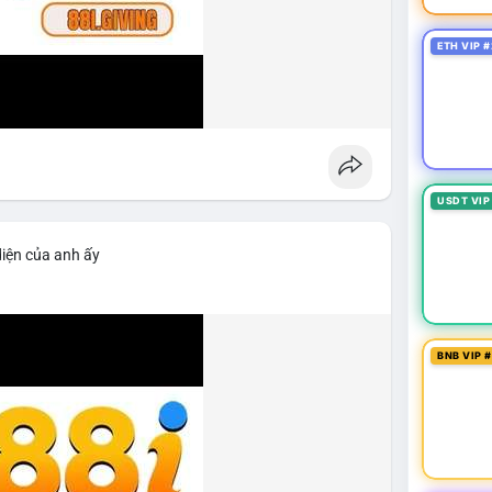
ETH VIP #
USDT VIP
diện của anh ấy
BNB VIP 