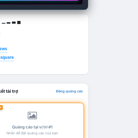
g ▁ ▂ ▃ ▄
t
news
esquare
ết tài trợ
Đăng quảng cáo
1
Quảng cáo tại vị trí #1
Nhấn để đặt quảng cáo của bạn