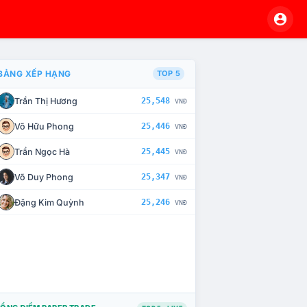
BẢNG XẾP HẠNG
TOP 5
Trần Thị Hương
25,548
VNĐ
À CHẾ TÀI XỬ LÝ VI PHẠM
Võ Hữu Phong
25,446
VNĐ
Trần Ngọc Hà
25,445
VNĐ
Võ Duy Phong
25,347
VNĐ
Đặng Kim Quỳnh
25,246
VNĐ