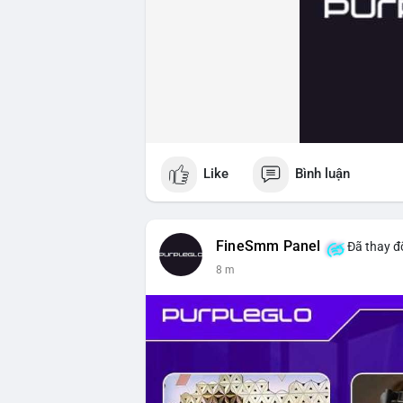
Like
Bình luận
FineSmm Panel
Đã thay đổ
8 m