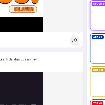
SOL VIP #
ADA #6
i ảnh đại diện của anh ấy
DOGE #7
TRX #8