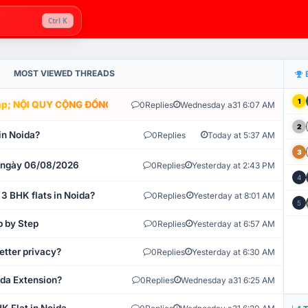
Ctrl K
MOST VIEWED THREADS
1
; NỘI QUY CỘNG ĐỒNG VLIKE.VN: HỆ THỐNG GIÁM SÁT TỰ ĐỘNG V
0
Replies
Wednesday a31 6:07 AM
2
in Noida?
0
Replies
Today at 5:37 AM
3
t ngày 06/08/2026
0
Replies
Yesterday at 2:43 PM
4
 3 BHK flats in Noida?
0
Replies
Yesterday at 8:01 AM
5
p by Step
0
Replies
Yesterday at 6:57 AM
etter privacy?
0
Replies
Yesterday at 6:30 AM
ida Extension?
0
Replies
Wednesday a31 6:25 AM