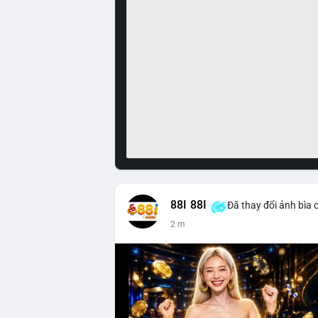
88I 88I
Đã thay đổi ảnh bìa 
2 m