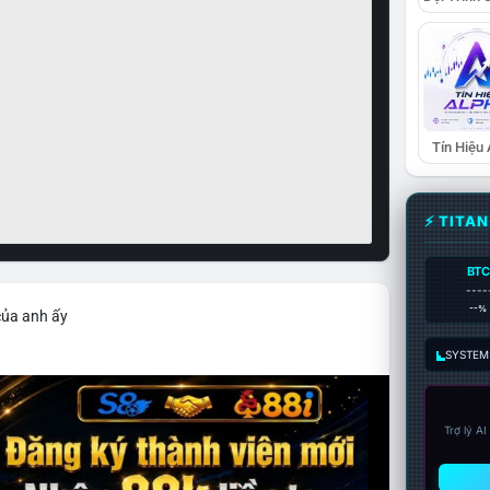
Tín Hiệu
⚡ TITA
BTC
----
--%
của anh ấy
SYSTEM:
Trợ lý A