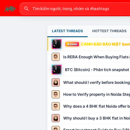
LATEST THREADS
HOTTEST THREADS
CẢNH BÁO BẢO MẬT &amp
VÀNG
Is RERA Enough When Buying Flats 
BTC (Bitcoin) - Phân tích snapsho
What should I verify before booking
How to Verify property in Noida Ste
Why does a 4 BHK flat Noida offer b
Why should I buy a 3 BHK flat in No