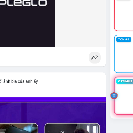
TON #9
i ảnh bìa của anh ấy
OPTIMUS 