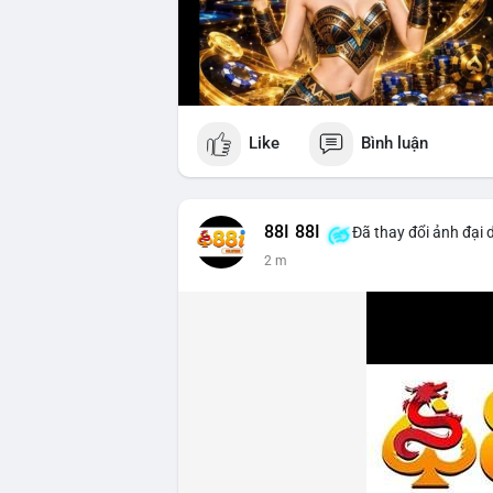
Like
Bình luận
88I 88I
Đã thay đổi ảnh đại 
2 m