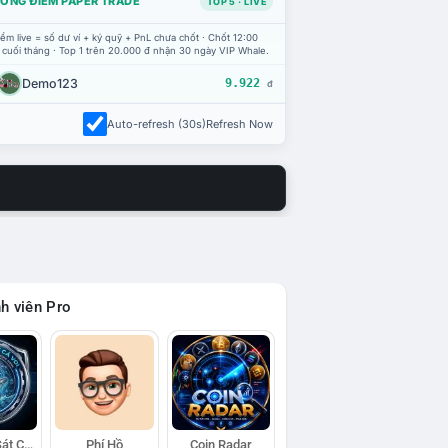
ỔNG ĐIỂM PAPER TRADE
TOP 5 · LIVE
ểm live = số dư ví + ký quỹ + PnL chưa chốt · Chốt 12:00
 cuối tháng · Top 1 trên 20.000 đ nhận 30 ngày VIP Whale.
Demo123
9.922
đ
Auto-refresh (30s)
Refresh Now
h viên Pro
Đội Trinh Sát Cá Voi
Phí Hồ
Coin Radar