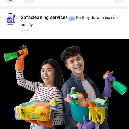
#vlikevn
#titanbot
📰 Nguồn: Cointelegraph
Safacleaning services
Đã thay đổi ảnh bìa của
anh ấy
3 giờ