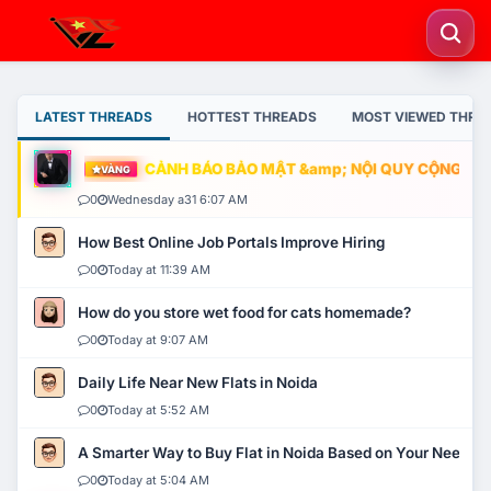
LATEST THREADS
HOTTEST THREADS
MOST VIEWED THRE
CẢNH BÁO BẢO MẬT &amp; NỘI QUY CỘNG ĐỒNG
VÀNG
0
Wednesday a31 6:07 AM
How Best Online Job Portals Improve Hiring
0
Today at 11:39 AM
How do you store wet food for cats homemade?
0
Today at 9:07 AM
Daily Life Near New Flats in Noida
0
Today at 5:52 AM
A Smarter Way to Buy Flat in Noida Based on Your Needs
0
Today at 5:04 AM