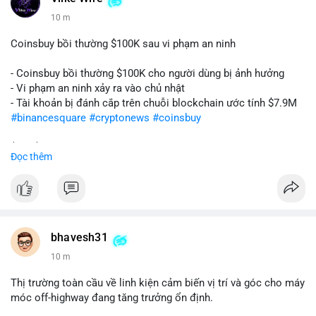
10 m
Coinsbuy bồi thường $100K sau vi phạm an ninh
- Coinsbuy bồi thường $100K cho người dùng bị ảnh hưởng
- Vi phạm an ninh xảy ra vào chủ nhật
- Tài khoản bị đánh cắp trên chuỗi blockchain ước tính $7.9M
#binancesquare
#cryptonews
#coinsbuy
$btc $eth
Đọc thêm
#vlikevn
#titanbot
📰 Nguồn: Cointelegraph
bhavesh31
10 m
Thị trường toàn cầu về linh kiện cảm biến vị trí và góc cho máy
móc off-highway đang tăng trưởng ổn định.