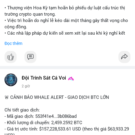
• Thượng viện Hoa Kỳ tạm hoãn bỏ phiếu dự luật cấu trúc thị
trường crypto quan trọng.
• Việc trì hoãn do nghỉ lễ kéo dài một tháng gây thất vọng cho
cộng đồng.
• Các nhà lập pháp dự kiến sẽ xem xét lại sau khi kỳ nghỉ kết
thúc.
Đọc thêm
#binancesquare
#cryptonews
#clarityact
#uspolitics
$btc $eth
#vlikevn
#titanbot
Đội Trinh Sát Cá Voi
2 giờ
📰 Nguồn: Cointelegraph
🚨 CẢNH BÁO WHALE ALERT - GIAO DỊCH BTC LỚN
Chi tiết giao dịch:
- Mã giao dịch: 553f41e4...3b086bad
- Khối lượng di chuyển: 2,459.2592 BTC
- Giá trị ước tính: $157,228,533.61 USD (theo thị giá $63,933.29