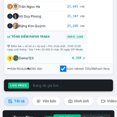
Trần Ngọc Hà
25,445
3
VNĐ
Võ Duy Phong
25,347
4
VNĐ
Đặng Kim Quỳnh
25,246
5
VNĐ
TỔNG ĐIỂM PAPER TRADE
TOP 5 · LIVE
Điểm live = số dư ví + ký quỹ + PnL chưa chốt · Chốt 12:00
ngày cuối tháng · Top 1 trên 20.000 đ nhận 30 ngày VIP Whale.
Demo123
6.359
1
đ
Hide Module
Diễn đàn
Auto-refresh (30s)
Refresh Now
Đang tải giá live...
LIVE PRICE
Tất cả
Văn bản
Hình ảnh
Video