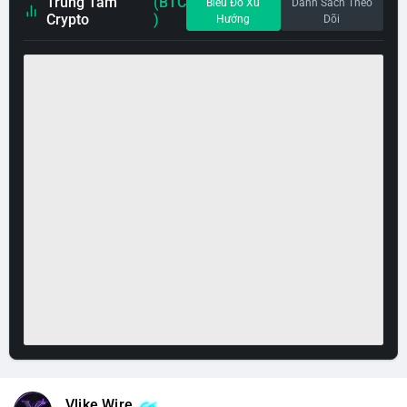
Trung Tâm
(BTC
Biểu Đồ Xu
Danh Sách Theo
Crypto
)
Hướng
Dõi
Vlike Wire