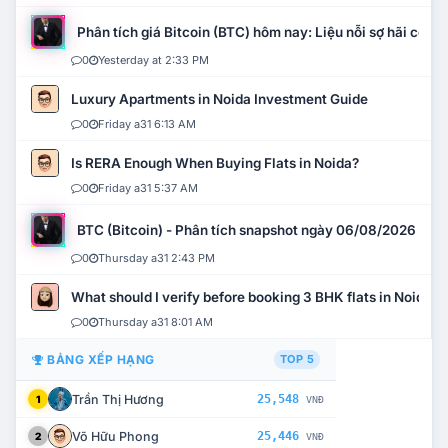
Phân tích giá Bitcoin (BTC) hôm nay: Liệu nỗi sợ hãi có mở 
0
Yesterday at 2:33 PM
Luxury Apartments in Noida Investment Guide
0
Friday a31 6:13 AM
Is RERA Enough When Buying Flats in Noida?
0
Friday a31 5:37 AM
BTC (Bitcoin) - Phân tích snapshot ngày 06/08/2026
0
Thursday a31 2:43 PM
What should I verify before booking 3 BHK flats in Noida?
0
Thursday a31 8:01 AM
BẢNG XẾP HẠNG
TOP 5
Trần Thị Hương
25,548
1
VNĐ
Võ Hữu Phong
25,446
2
VNĐ