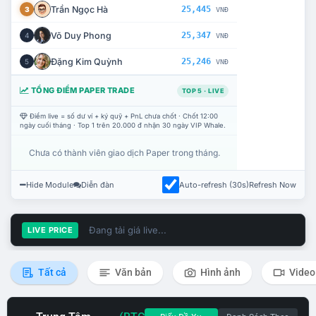
Trần Ngọc Hà
25,445
3
VNĐ
Võ Duy Phong
25,347
4
VNĐ
Đặng Kim Quỳnh
25,246
5
VNĐ
TỔNG ĐIỂM PAPER TRADE
TOP 5 · LIVE
Điểm live = số dư ví + ký quỹ + PnL chưa chốt · Chốt 12:00
ngày cuối tháng · Top 1 trên 20.000 đ nhận 30 ngày VIP Whale.
Chưa có thành viên giao dịch Paper trong tháng.
Hide Module
Diễn đàn
Auto-refresh (30s)
Refresh Now
Đang tải giá live...
LIVE PRICE
Tất cả
Văn bản
Hình ảnh
Video