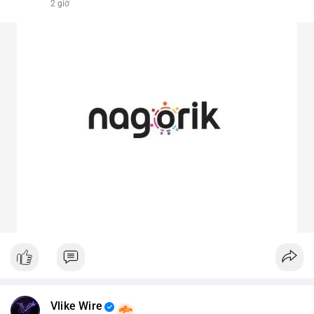
2 giờ
Vlike Wire