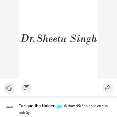
dòng tiền lớn dịch chuyển thường báo hiệu biến động giá ngắn
hạn.
Lời khuyên ngắn gọn cho nhà đầu tư nhỏ lẻ: Theo dõi sát các
lệnh khớp trên sàn trong 24-48 giờ tới, tránh vào lệnh đòn bẩy
khi chưa xác định rõ xu hướng. Nếu BTC giữ vững trên vùng
$64,500, khả năng tích lũy vẫn an toàn.
#6dot0271btc
#chuyenvilanh
#tichluydaihan
#btcmempool
#giaodichlon
Tarique Ibn Haider
Đã thay đổi ảnh đại diện của
anh ấy