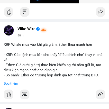
trong 24 giờ tới để đánh giá xu hướng rõ ràng hơn.
#10btc
#giaodichlon
#vilanh
#tichluydaihan
#mempoolbtc
Vlike Wire
40 m
XRP Whale mua vào khi giá giảm, Ether thua mạnh hơn
- XRP: Các lệnh mua lớn cho thấy “điều chỉnh nhẹ” thay vì phá
vỡ.
- Ether: Giá dưới giá trị thực hiện khiến người nắm giữ lỗ, tạo
điều kiện mạnh nhất cho định giá.
- So sánh: Ether có trường hợp định giá tốt nhất trong BTC,
ETH, XRP.
Đọc thêm
#binancesquare
#cryptonews
#xrp
#eth
#btc
$xrp $eth $btc