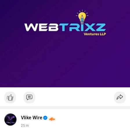
📊 Nguồn: Radar Tâm Lý Thị Trường
Vlike Wire
25 m