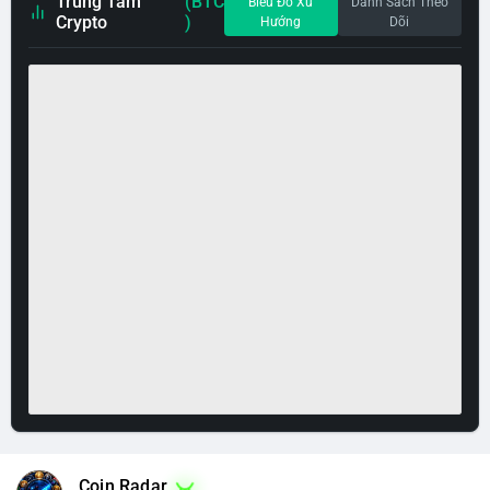
Trung Tâm
(BTC
Biểu Đồ Xu
Danh Sách Theo
Crypto
)
Hướng
Dõi
Coin Radar