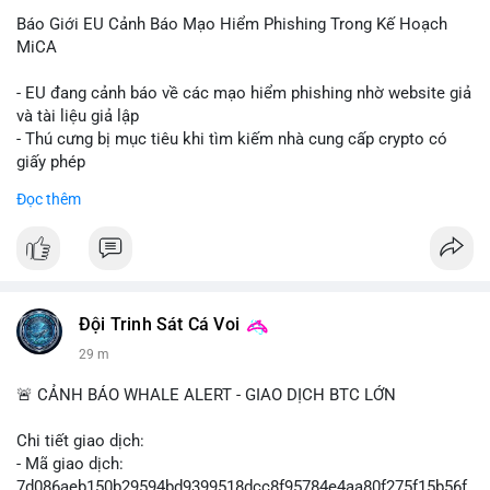
Báo Giới EU Cảnh Báo Mạo Hiểm Phishing Trong Kế Hoạch
MiCA
- EU đang cảnh báo về các mạo hiểm phishing nhờ website giả
và tài liệu giả lập
- Thú cưng bị mục tiêu khi tìm kiếm nhà cung cấp crypto có
giấy phép
- Sự cố liên quan đến quy định MiCA (Markets in Crypto-
Đọc thêm
Assets) tại EU
#binancesquare
#cryptonews
#mica
#security
$btc $eth
Đội Trinh Sát Cá Voi
#vlikevn
#titanbot
29 m
📰 Nguồn: Cointelegraph
🚨 CẢNH BÁO WHALE ALERT - GIAO DỊCH BTC LỚN
Chi tiết giao dịch:
- Mã giao dịch:
7d086aeb150b29594bd9399518dcc8f95784e4aa80f275f15b56f