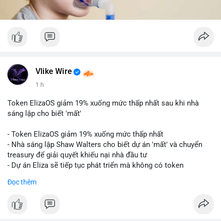
Vlike Wire
1 h
Token ElizaOS giảm 19% xuống mức thấp nhất sau khi nhà
sáng lập cho biết 'mất'
- Token ElizaOS giảm 19% xuống mức thấp nhất
- Nhà sáng lập Shaw Walters cho biết dự án 'mất' và chuyển
treasury để giải quyết khiếu nại nhà đầu tư
- Dự án Eliza sẽ tiếp tục phát triển mà không có token
cryptocurrency liên quan
Đọc thêm
#binancesquare
#cryptonews
#elizaos
#blockchain
$elizaos