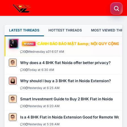
LATEST THREADS
HOTTEST THREADS
MOST VIEWED THRE
CẢNH BÁO BẢO MẬT &amp; NỘI QUY CỘNG ĐỒNG
VÀNG
0
Wednesday a31 6:07 AM
Why does a 4 BHK flat Noida offer better privacy?
0
Today at 6:30 AM
Why should I buy a 3 BHK flat in Noida Extension?
0
Yesterday at 6:25 AM
Smart Investment Guide to Buy 2 BHK Flat in Noida
0
Yesterday at 6:20 AM
Is a 4 BHK Flat in Noida Extension Good for Remote Work?
0
Yesterday at 5:26 AM