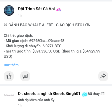
#vlikevn
#titanbot
Đội Trinh Sát Cá Voi
1 h
📰 Nguồn: Cointelegraph
🚨 CẢNH BÁO WHALE ALERT - GIAO DỊCH BTC LỚN
Chi tiết giao dịch:
- Mã giao dịch: 692450ba...09dace48
- Khối lượng di chuyển: 6.0271 BTC
- Giá trị ước tính: $391,336.50 USD (theo thị giá $64,929.99
USD)
- Thời gian: 05:19:52 2026-08-06 UTC
Đọc thêm
Nhận định phân tích hành vi của Cá voi dựa trên giao dịch này:
Khối lượng 6.0271 BTC tương đương gần 400 nghìn USD, mức
trung bình cao cho một giao dịch mua bán cá nhân. Việc di
chuyển một cụm BTC lớn trong thời điểm thị trường chưa bứt
phá cho thấy khả năng cá voi đang tái phân bổ tài sản, có thể
Dr. sheetu singh drSheetuSingh01
Đã thay đổi
là bước đệm chuyển lên sàn giao dịch tập trung để thanh
ảnh đại diện của anh ấy
khoản hóa, hoặc gom vào ví lạnh phục vụ tích lũy dài hạn.
1 h
Hành vi này tạo tâm lý thận trọng cho nhà đầu tư nhỏ lẻ, khi