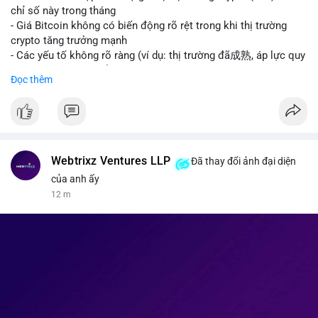
giao dịch crypto; Trung Quốc thắt chặt kiểm soát xuất khẩu
chỉ số này trong tháng
drone đáp trả Mỹ; Tổng thống Trump thảo luận về tác động
- Giá Bitcoin không có biến động rõ rệt trong khi thị trường
kinh tế của AI.
crypto tăng trưởng mạnh
• Binance Square: Cộng đồng đang tranh luận sôi nổi về các
- Các yếu tố không rõ ràng (ví dụ: thị trường đã成熟, áp lực quy
lệnh Short/Long, các chiến lược bám theo kế hoạch (Plan
định) khiến Bitcoin ổn định hơn
Đọc thêm
Break) và các cơ hội từ token mới như $RIVER.
• Binance Announcements: Binance chuẩn bị thêm 10 bStocks
#binancesquare
#cryptonews
#btc
Tokenized Securities làm tài sản thế chấp và tổ chức cuộc thi
giao dịch Squid (QUID).
$btc
• Tin tức nổi bật: XRP Whales đang gom hàng khi giá giảm,
trong khi Ether cho thấy dấu hiệu bán tháo mạnh hơn;
#vlikevn
#titanbot
Webtrixz Ventures LLP
Đã thay đổi ảnh đại diện
CASHCAT tăng trưởng đột biến 120% nhờ Robinhood Chain.
của anh ấy
📰 Nguồn: CoinDesk
12 m
💡 NHẬN ĐỊNH & KHUYẾN NGHỊ
• Thị trường đang ở vùng tâm lý cực kỳ nhạy cảm do sự sợ hãi
bao trùm. Nhà đầu tư nên thận trọng với các biến động mạnh
từ tin tức chính trị và các quy định pháp lý mới tại Nga và Mỹ.
Cần theo dõi sát sao các vùng hỗ trợ của Bitcoin và các xu
hướng mới nổi như AI và Tokenized Securities để tìm điểm
vào lệnh an toàn.