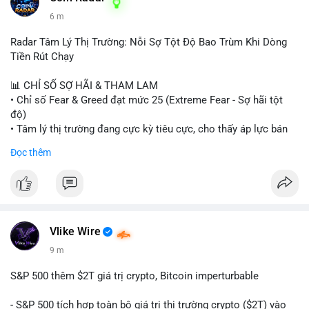
6 m
Radar Tâm Lý Thị Trường: Nỗi Sợ Tột Độ Bao Trùm Khi Dòng
Tiền Rút Chạy
📊 CHỈ SỐ SỢ HÃI & THAM LAM
• Chỉ số Fear & Greed đạt mức 25 (Extreme Fear - Sợ hãi tột
độ)
• Tâm lý thị trường đang cực kỳ tiêu cực, cho thấy áp lực bán
tháo đang chiếm ưu thế.
Đọc thêm
📈 XU HƯỚNG TÌM KIẾM & THẢO LUẬN
• CoinGecko Trending: Heima (HEI), Pi Network (PI), Pudgy
Penguins (PENGU), Cash Cat (CASHCAT), Bitcoin (BTC).
• LunarCrush Trending: Solana, Dogecoin, Polkadot, Chainlink,
Tesla, Apple.
Vlike Wire
• Google Trends Việt Nam: Các chủ đề đời sống như dự báo
9 m
thời tiết, lịch LCK, sông Danube đang chiếm sóng.
S&P 500 thêm $2T giá trị crypto, Bitcoin imperturbable
💬 DÒNG CHẢY TIN TỨC & TRUYỀN THÔNG
• Tin tức quốc tế: Nga chính thức ban hành luật quản lý sàn
- S&P 500 tích hợp toàn bộ giá trị thị trường crypto ($2T) vào