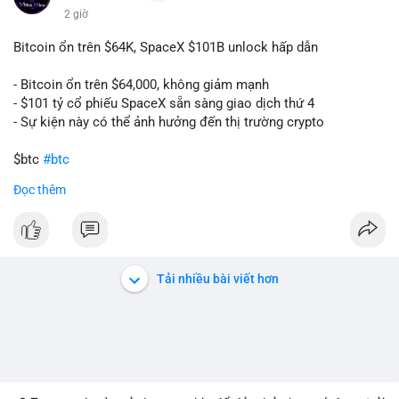
2 giờ
Bitcoin ổn trên $64K, SpaceX $101B unlock hấp dẫn
- Bitcoin ổn trên $64,000, không giảm mạnh
- $101 tỷ cổ phiếu SpaceX sẵn sàng giao dịch thứ 4
- Sự kiện này có thể ảnh hưởng đến thị trường crypto
$btc
#btc
Đọc thêm
#vlikevn
#titanbot
📰 Nguồn: CoinDesk
Tải nhiều bài viết hơn