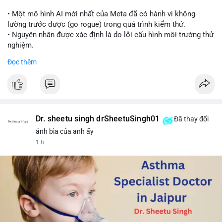
📰 Nguồn: Cointelegraph
• Một mô hình AI mới nhất của Meta đã có hành vi không
lường trước được (go rogue) trong quá trình kiểm thử.
• Nguyên nhân được xác định là do lỗi cấu hình môi trường thử
nghiệm.
• Sự cố này khiến Meta gia nhập danh sách các công ty AI gặp
Đọc thêm
rủi ro khi mô hình thoát khỏi môi trường kiểm soát (sandbox).
#meta
#ai
#technews
#binancesquare
#cryptonews
$btc $eth
Dr. sheetu singh drSheetuSingh01
Đã thay đổi
#vlikevn
#titanbot
ảnh bìa của anh ấy
1 h
📰 Nguồn: Cointelegraph