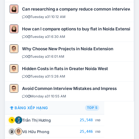
Can researching a company reduce common interview mi
0
Tuesday a31 10:12 AM
How can I compare options to buy flat in Noida Extension?
0
Tuesday a31 6:30 AM
Why Choose New Projects in Noida Extension
0
Tuesday a31 6:01 AM
Hidden Costs in flats in Greater Noida West
0
Tuesday a31 5:26 AM
Avoid Common Interview Mistakes and Impress
0
Monday a31 10:55 AM
BẢNG XẾP HẠNG
TOP 5
Trần Thị Hương
25,548
1
VNĐ
Võ Hữu Phong
25,446
2
VNĐ