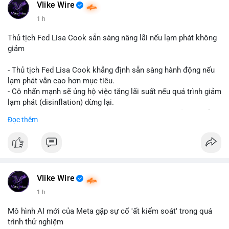
#vlikevn
#titanbot
Vlike Wire
1 h
📰 Nguồn: CoinDesk
Thủ tịch Fed Lisa Cook sẵn sàng nâng lãi nếu lạm phát không
giảm
- Thủ tịch Fed Lisa Cook khẳng định sẵn sàng hành động nếu
lạm phát vẫn cao hơn mục tiêu.
- Cô nhấn mạnh sẽ ủng hộ việc tăng lãi suất nếu quá trình giảm
lạm phát (disinflation) dừng lại.
- Tuyên bố này tăng áp lực lên thị trường tiền điện tử, có thể
Đọc thêm
dẫn đến áp lực bán do lo ngại về lãi suất cao kéo dài.
- Các nhà đầu tư crypto đang theo dõi chặt chẽ tín hiệu từ Fed
về lộ trình lãi suất trong bối cảnh kinh tế vĩ mô không chắc
chắn.
#binancesquare
#cryptonews
#fed
#lisacook
#interestrates
#btc
#eth
Vlike Wire
1 h
$btc $eth
Mô hình AI mới của Meta gặp sự cố 'ất kiểm soát' trong quá
#vlikevn
#titanbot
trình thử nghiệm