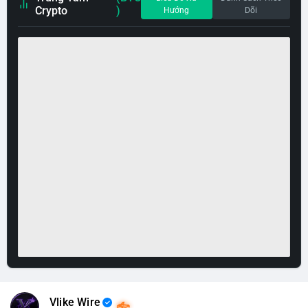
Crypto
)
Hướng
Dõi
Vlike Wire