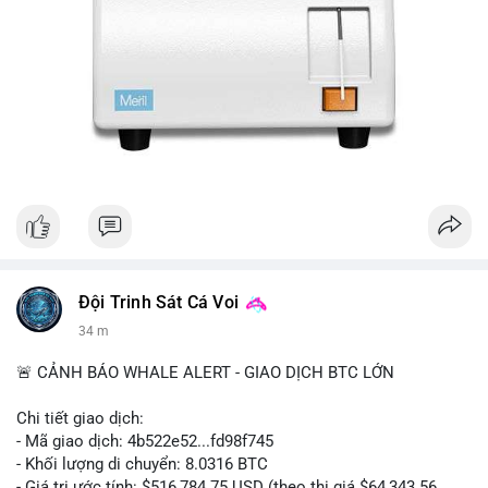
Đội Trinh Sát Cá Voi
34 m
🚨 CẢNH BÁO WHALE ALERT - GIAO DỊCH BTC LỚN
Chi tiết giao dịch:
- Mã giao dịch: 4b522e52...fd98f745
- Khối lượng di chuyển: 8.0316 BTC
- Giá trị ước tính: $516,784.75 USD (theo thị giá $64,343.56