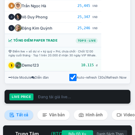
Trần Ngọc Hà
25,445
3
VNĐ
Võ Duy Phong
25,347
4
VNĐ
Đặng Kim Quỳnh
25,246
5
VNĐ
TỔNG ĐIỂM PAPER TRADE
TOP 5 · LIVE
Điểm live = số dư ví + ký quỹ + PnL chưa chốt · Chốt 12:00
ngày cuối tháng · Top 1 trên 20.000 đ nhận 30 ngày VIP Whale.
Demo123
10.115
1
đ
Hide Module
Diễn đàn
Auto-refresh (30s)
Refresh Now
Đang tải giá live...
LIVE PRICE
Tất cả
Văn bản
Hình ảnh
Video
Trung Tâm
(BTC
Biểu Đồ Xu
Danh Sách Theo