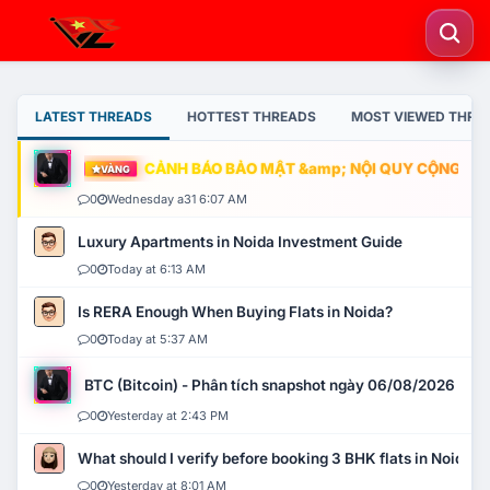
LATEST THREADS
HOTTEST THREADS
MOST VIEWED THRE
CẢNH BÁO BẢO MẬT &amp; NỘI QUY CỘNG ĐỒNG
VÀNG
0
Wednesday a31 6:07 AM
Luxury Apartments in Noida Investment Guide
0
Today at 6:13 AM
Is RERA Enough When Buying Flats in Noida?
0
Today at 5:37 AM
BTC (Bitcoin) - Phân tích snapshot ngày 06/08/2026
0
Yesterday at 2:43 PM
What should I verify before booking 3 BHK flats in Noida?
0
Yesterday at 8:01 AM