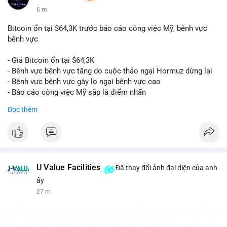
6 m
Bitcoin ổn tại $64,3K trước báo cáo công việc Mỹ, bênh vực
bênh vực
- Giá Bitcoin ổn tại $64,3K
- Bênh vực bênh vực tăng do cuộc thảo ngại Hormuz dừng lại
- Bênh vực bênh vực gây lo ngại bênh vực cao
- Báo cáo công việc Mỹ sắp là điểm nhấn
Đọc thêm
$btc
#btc
#vlikevn
#titanbot
📰 Nguồn: CoinDesk
U Value Facilities
Đã thay đổi ảnh đại diện của anh
ấy
27 m