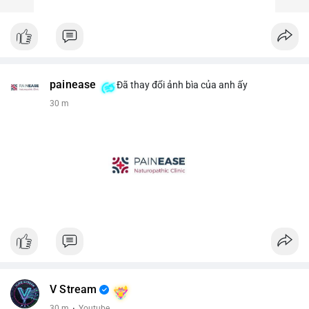
painease
Đã thay đổi ảnh bìa của anh ấy
30 m
V Stream
30 m
·
Youtube