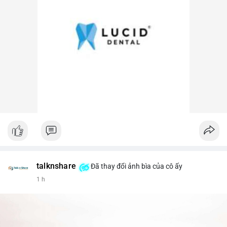
talknshare
Đã thay đổi ảnh bìa của cô ấy
1 h