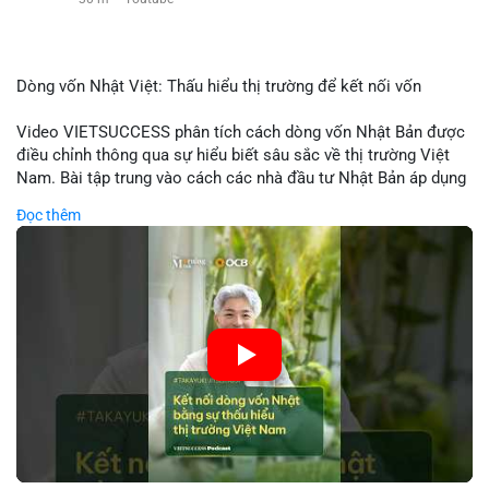
Dòng vốn Nhật Việt: Thấu hiểu thị trường để kết nối vốn
Video VIETSUCCESS phân tích cách dòng vốn Nhật Bản được
điều chỉnh thông qua sự hiểu biết sâu sắc về thị trường Việt
Nam. Bài tập trung vào cách các nhà đầu tư Nhật Bản áp dụng
chiến lược đầu tư phù hợp với điều kiện kinh tế địa phương, từ
Đọc thêm
đầu tư trực tiếp vào doanh nghiệp đến việc giao dịch tài chính.
Kết nối này không chỉ tạo cơ hội tăng trưởng cho Việt Nam mà
còn tạo ra động lực cho thị trường crypto địa phương khi các
nhà đầu tư đa quốc gia tìm kiếm cơ hội đa dạng. Các yếu tố
như chính sách tài chính Việt Nam, xu hướng đầu tư ESG, và
ổn định thị trường sẽ ảnh hưởng trực tiếp đến lưu lượng vốn
nhập khẩu từ Nhật Bản. Bài cũng nhấn mạnh vai trò của thông
tin thị trường chính xác trong việc giảm rủi ro khi kết nối các
thị trường khác nhau.
🎥 Xem video trực tiếp tại: