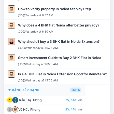
How to Verify property in Noida Step by Step
0
Yesterday at 6:57 AM
Why does a 4 BHK flat Noida offer better privacy?
0
Yesterday at 6:30 AM
Why should I buy a 3 BHK flat in Noida Extension?
0
Wednesday a31 6:25 AM
Smart Investment Guide to Buy 2 BHK Flat in Noida
0
Wednesday a31 6:20 AM
Is a 4 BHK Flat in Noida Extension Good for Remote Work?
0
Wednesday a31 5:26 AM
BẢNG XẾP HẠNG
TOP 5
Trần Thị Hương
25,548
1
VNĐ
Võ Hữu Phong
25,446
2
VNĐ