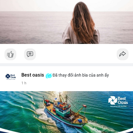
Best oasis
Đã thay đổi ảnh bìa của anh ấy
1 h