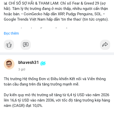
📊 CHỈ SỐ SỢ HÃI & THAM LAM: Chỉ số Fear & Greed 29 (sợ
hãi). Tâm lý thị trường đang ở mức thấp, nhiều người cẩn thận
hoặc bán. • CoinGecko hấp dẫn XRP, Pudgy Penguins, SOL. •
Google Trends Việt Nam hấp dẫn 'tin the thao' (tin tức crypto).
📈 XU HƯỚNG TÌM KIẾM & THẢO LUẬN: • XRP, SOL, PENGU,
Đọc thêm
ONDO, CASHCAT. • Chủ đề 'tô thị ty na' (tỷ giá) và 'giao thông'
(giao thông tài chính). • Bàn tán Binance Square tập trung vào
BTC breakout và lệnh long/short.
💬 DÒNG CHẢY TIN TỨC & TRUYỀN THÔNG: • Trump khẳng
định crypto là 'vấn đề lớn' giúp giảm áp lực USD. • Binance hỗ
bhavesh31
trợ cổ phiếu Apple/IBM. • Bài đăng hấp dẫn về $HFT, $SKYAI,
3 giờ
$BICO. • Tin nhắn cảnh báo về hack North Korea (Bybit).
Thị trường Hệ thống Đơn vị Điều khiển Kết nối và Viễn thông
💡 NHẬN ĐỊNH & KHUYẾN NGHỊ: Tâm lý thị trường đang phân
toàn cầu đang trên đà tăng trưởng mạnh mẽ.
cực. Sợ hãi do chỉ số thấp, nhưng hấp dẫn từ xu hướng meme
coin (PENGU, CASHCAT) và tin cậy từ các dự án lớn (BTC,
Dự kiến quy mô thị trường sẽ tăng từ 6,4 tỷ USD vào năm 2026
SOL). Rủi ro tăng nếu không có thông tin rõ ràng về quy định.
lên 16,6 tỷ USD vào năm 2036, với tốc độ tăng trưởng kép hàng
năm (CAGR) đạt 10,0%.
📊 Nguồn: Radar Tâm Lý Thị Trường