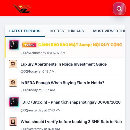
LATEST THREADS
HOTTEST THREADS
MOST VIEWED THRE
CẢNH BÁO BẢO MẬT &amp; NỘI QUY CỘNG ĐỒNG
VÀNG
0
Wednesday a31 6:07 AM
Luxury Apartments in Noida Investment Guide
0
Today at 6:13 AM
Is RERA Enough When Buying Flats in Noida?
0
Today at 5:37 AM
BTC (Bitcoin) - Phân tích snapshot ngày 06/08/2026
0
Yesterday at 2:43 PM
What should I verify before booking 3 BHK flats in Noida?
0
Yesterday at 8:01 AM