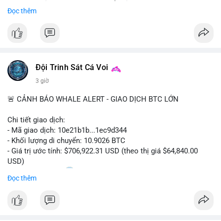
Sự tăng trưởng này được thúc đẩy bởi nhu cầu ngày càng cao
Đọc thêm
trong các lĩnh vực ô tô, logistics và thiết bị thông minh.
Doanh nghiệp cần theo dõi xu hướng này để nắm bắt cơ hội
đầu tư và phát triển giải pháp kết nối tiên tiến.
Đội Trinh Sát Cá Voi
3 giờ
🚨 CẢNH BÁO WHALE ALERT - GIAO DỊCH BTC LỚN
Chi tiết giao dịch:
- Mã giao dịch: 10e21b1b...1ec9d344
- Khối lượng di chuyển: 10.9026 BTC
- Giá trị ước tính: $706,922.31 USD (theo thị giá $64,840.00
USD)
- Thời gian: 18:20
0 2026-08-07 UTC
Đọc thêm
Nhận định phân tích:
Giao dịch 10.9 BTC trị giá hơn 706 nghìn USD được thực hiện
trong khung giờ thanh khoản mỏng (giờ châu Á) cho thấy chủ