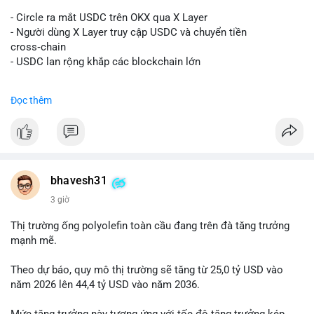
#vlikevn
#titanbot
- Circle ra mắt USDC trên OKX qua X Layer
📰 Nguồn: Decrypt
- Người dùng X Layer truy cập USDC và chuyển tiền
cross‑chain
- USDC lan rộng khắp các blockchain lớn
#binancesquare
#cryptonews
#usdc
#okx
#xlayer
Đọc thêm
$usdc
#vlikevn
#titanbot
📰 Nguồn: Cointelegraph
bhavesh31
3 giờ
Thị trường ống polyolefin toàn cầu đang trên đà tăng trưởng
mạnh mẽ.
Theo dự báo, quy mô thị trường sẽ tăng từ 25,0 tỷ USD vào
năm 2026 lên 44,4 tỷ USD vào năm 2036.