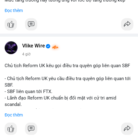
Mức tăng trưởng này tương ứng với tốc độ tăng trưởng kép
hàng năm (CAGR) đạt 5,9% trong giai đoạn dự báo.
Đọc thêm
Đây là tín hiệu tích cực cho các nhà sản xuất, nhà phân phối và
nhà đầu tư trong ngành vật liệu xây dựng và hạ tầng.
Bạn đánh giá thế nào về tiềm năng của dòng sản phẩm ống
nhựa polyolefin trong tương lai?
Vlike Wire
4 giờ
Chủ tịch Reform UK kêu gọi điều tra quyên góp liên quan SBF
- Chủ tịch Reform UK yêu cầu điều tra quyên góp liên quan tới
SBF.
- SBF liên quan tới FTX.
- Lãnh đạo Reform UK chuẩn bị đối mặt với cử tri amid
scandal.
- Sự kiện có thể ảnh hưởng đến hình ảnh SBF và FTX.
Đọc thêm
- Không có thông tin tác động thị trường ngay lập tức.
#binancesquare
#cryptonews
#sbf
#ftx
#reformuk
$btc $eth