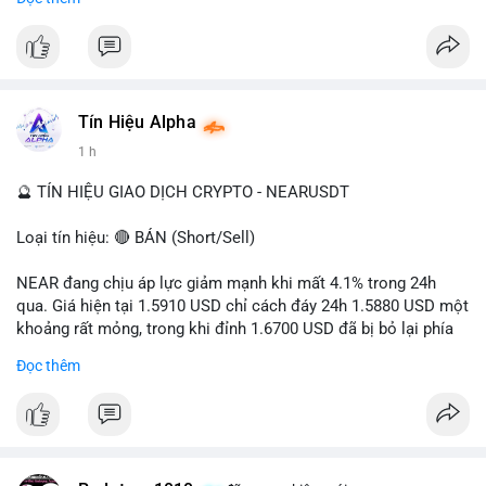
- Tác động: rủi ro cho thị trường crypto, tăng áp lực pháp lý.
#binancesquare
#cryptonews
#ofac
#ussanctions
#iran
$btc $eth
Tín Hiệu Alpha
#vlikevn
#titanbot
1 h
📰 Nguồn: Cointelegraph
🔮 TÍN HIỆU GIAO DỊCH CRYPTO - NEARUSDT
Loại tín hiệu: 🔴 BÁN (Short/Sell)
NEAR đang chịu áp lực giảm mạnh khi mất 4.1% trong 24h
qua. Giá hiện tại 1.5910 USD chỉ cách đáy 24h 1.5880 USD một
khoảng rất mỏng, trong khi đỉnh 1.6700 USD đã bị bỏ lại phía
sau. Biên độ dao động ngày đạt 4.9%, cho thấy phe bán đang
Đọc thêm
kiểm soát hoàn toàn. Khối lượng giao dịch 10.29 triệu NEAR
không đủ lớn để tạo lực đỡ, xác nhận xu hướng đi xuống đang
tiếp diễn.
Khuyến nghị giao dịch: