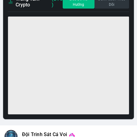
Crypto
)
Hướng
Dõi
Đội Trinh Sát Cá Voi