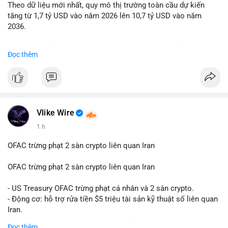
Theo dữ liệu mới nhất, quy mô thị trường toàn cầu dự kiến
Lời khuyên: Nhà đầu tư nhỏ lẻ nên quan sát thêm 2-4 giờ sau
tăng từ 1,7 tỷ USD vào năm 2026 lên 10,7 tỷ USD vào năm
khi giao dịch được xác nhận, tránh hành động theo cảm xúc.
2036.
Xác minh địa chỉ ví đích trước khi đưa ra quyết định vào lệnh,
ưu tiên quản trị rủi ro trong giai đoạn biến động mạnh.
Mức tăng trưởng này tương ứng với tốc độ tăng trưởng kép
Đọc thêm
hàng năm (CAGR) ấn tượng lên tới 20,2%.
#99dot6btc
#capvoichuyentien
#vilanhtichluy
#aplucban
#btcmempool65k
Điều gì đang thúc đẩy sự tăng trưởng vượt bậc này? Hãy cùng
theo dõi các phân tích chuyên sâu về xu hướng công nghệ và
nhu cầu thị trường trong thời gian tới.
Vlike Wire
1 h
OFAC trừng phạt 2 sàn crypto liên quan Iran
OFAC trừng phạt 2 sàn crypto liên quan Iran
- US Treasury OFAC trừng phạt cá nhân và 2 sàn crypto.
- Động cơ: hỗ trợ rửa tiền $5 triệu tài sản kỹ thuật số liên quan
Iran.
- Các sàn bị cấm hoạt động, tài khoản bị khóa.
Đọc thêm