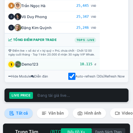
Trần Ngọc Hà
25,445
3
VNĐ
Võ Duy Phong
25,347
4
VNĐ
Đặng Kim Quỳnh
25,246
5
VNĐ
TỔNG ĐIỂM PAPER TRADE
TOP 5 · LIVE
Điểm live = số dư ví + ký quỹ + PnL chưa chốt · Chốt 12:00
ngày cuối tháng · Top 1 trên 20.000 đ nhận 30 ngày VIP Whale.
Demo123
10.115
1
đ
Hide Module
Diễn đàn
Auto-refresh (30s)
Refresh Now
Đang tải giá live...
LIVE PRICE
Tất cả
Văn bản
Hình ảnh
Video
Trung Tâm
(BTC
Biểu Đồ Xu
Danh Sách Theo