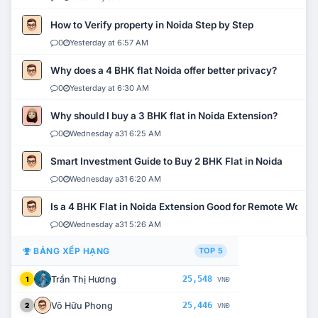
How to Verify property in Noida Step by Step
0
Yesterday at 6:57 AM
Why does a 4 BHK flat Noida offer better privacy?
0
Yesterday at 6:30 AM
Why should I buy a 3 BHK flat in Noida Extension?
0
Wednesday a31 6:25 AM
Smart Investment Guide to Buy 2 BHK Flat in Noida
0
Wednesday a31 6:20 AM
Is a 4 BHK Flat in Noida Extension Good for Remote Work?
0
Wednesday a31 5:26 AM
BẢNG XẾP HẠNG
TOP 5
Trần Thị Hương
25,548
1
VNĐ
Võ Hữu Phong
25,446
2
VNĐ