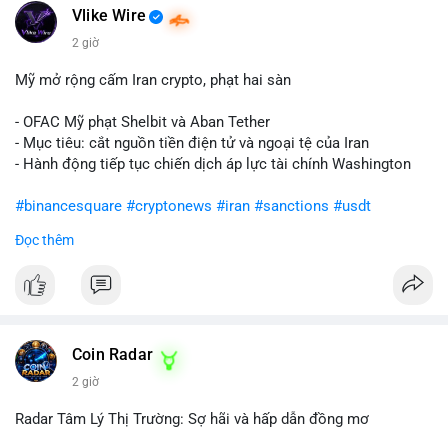
Vlike Wire
2 giờ
Mỹ mở rộng cấm Iran crypto, phạt hai sàn
- OFAC Mỹ phạt Shelbit và Aban Tether
- Mục tiêu: cắt nguồn tiền điện tử và ngoại tệ của Iran
- Hành động tiếp tục chiến dịch áp lực tài chính Washington
#binancesquare
#cryptonews
#iran
#sanctions
#usdt
Đọc thêm
$usdt
#vlikevn
#titanbot
📰 Nguồn: CoinDesk
Coin Radar
2 giờ
Radar Tâm Lý Thị Trường: Sợ hãi và hấp dẫn đồng mơ