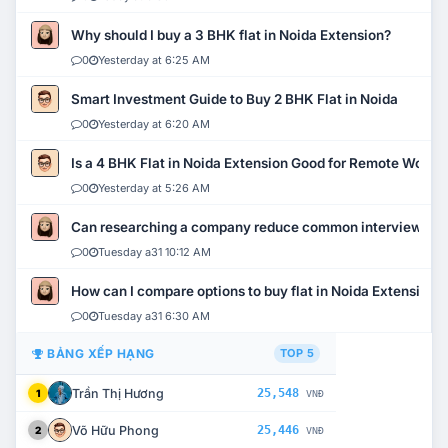
Why should I buy a 3 BHK flat in Noida Extension?
0
Yesterday at 6:25 AM
Smart Investment Guide to Buy 2 BHK Flat in Noida
0
Yesterday at 6:20 AM
Is a 4 BHK Flat in Noida Extension Good for Remote Work?
0
Yesterday at 5:26 AM
Can researching a company reduce common interview mi
0
Tuesday a31 10:12 AM
How can I compare options to buy flat in Noida Extension?
0
Tuesday a31 6:30 AM
BẢNG XẾP HẠNG
TOP 5
Trần Thị Hương
25,548
1
VNĐ
Võ Hữu Phong
25,446
2
VNĐ