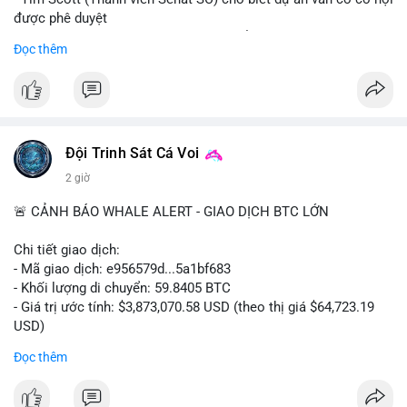
được phê duyệt
- Bài toán chính là thời gian hạn chế để đưa dự án vào lịch
Đọc thêm
trình
- Có thể ảnh hưởng đến môi trường quy định crypto tại Mỹ
$btc $eth
#vlikevn
#titanbot
Đội Trinh Sát Cá Voi
2 giờ
📰 Nguồn: Cointelegraph
🚨 CẢNH BÁO WHALE ALERT - GIAO DỊCH BTC LỚN
Chi tiết giao dịch:
- Mã giao dịch: e956579d...5a1bf683
- Khối lượng di chuyển: 59.8405 BTC
- Giá trị ước tính: $3,873,070.58 USD (theo thị giá $64,723.19
USD)
- Thời gian: 17:19:55 2026-08-06 UTC
Đọc thêm
Một khối lượng 59.84 BTC trị giá gần 3.9 triệu USD vừa được
kích hoạt di chuyển trong mempool. Với quy mô này, khả năng