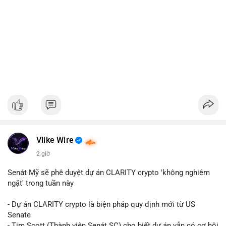
Vlike Wire
2 giờ
Senát Mỹ sẽ phê duyệt dự án CLARITY crypto 'không nghiêm
ngặt' trong tuần này
- Dự án CLARITY crypto là biện pháp quy định mới từ US
Senate
- Tim Scott (Thành viên Senát SC) cho biết dự án vẫn có cơ hội