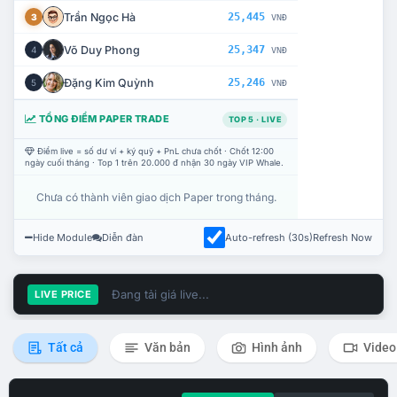
Trần Ngọc Hà
25,445
3
VNĐ
Võ Duy Phong
25,347
4
VNĐ
Đặng Kim Quỳnh
25,246
5
VNĐ
TỔNG ĐIỂM PAPER TRADE
TOP 5 · LIVE
Điểm live = số dư ví + ký quỹ + PnL chưa chốt · Chốt 12:00
ngày cuối tháng · Top 1 trên 20.000 đ nhận 30 ngày VIP Whale.
Chưa có thành viên giao dịch Paper trong tháng.
Hide Module
Diễn đàn
Auto-refresh (30s)
Refresh Now
Đang tải giá live...
LIVE PRICE
Tất cả
Văn bản
Hình ảnh
Video