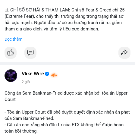
📊 CHỈ SỐ SỢ HÃI & THAM LAM: Chỉ số Fear & Greed chỉ 25
(Extreme Fear), cho thấy thị trường đang trong trạng thái sợ
hãi cực mạnh. Người đầu tư có xu hướng tránh rủi ro, giảm
tham gia giao dịch, và tâm lý tiêu cực dominan.
Đọc thêm
📈 XU HƯỚNG TÌM KIẾM & THẢO LUẬN: Coin được tìm kiếm
nhiều nhất trên CoinGecko là Cash Cat (CASHCAT), Bitcoin
(BTC), Sui (SUI), Pudgy Penguins (PENGU). Trên Google Trends
Việt Nam, từ khóa như 'con riêng', 'phạm nhật minh anh' và 'tô
lâm' được nhắc đến nhiều, có thể phản ánh sự quan tâm đến
các chủ đề không liên quan trực tiếp đến crypto.
Vlike Wire
2 giờ
💬 DÒNG CHẢY TIN TỨC & TRUYỀN THÔNG: Các bài đăng
trên Binance Square tập trung vào chiến lược trading, lệnh kẹp,
Công án Sam Bankman-Fried được xác nhận bởi tòa án Upper
và cập nhật về sự kiện như 'Lãi lỗ chưa ghi nhận'. Trên
Court
Telegram, tin tức nổi bật bao gồm việc Tether mở rộng vào
Saudi Arabia và báo cáo về Bitcoin miners chuyển hướng AI.
- Tòa án Upper Court đã phê duyệt quyết định xác nhận án phạt
Các tin tức quốc tế cũng nhấn mạnh sự động chảy của thị
của Sam Bankman-Fried.
trường.
- Câu án cho rằng nhà đầu tư của FTX không thể được hoàn
toàn bồi thường.