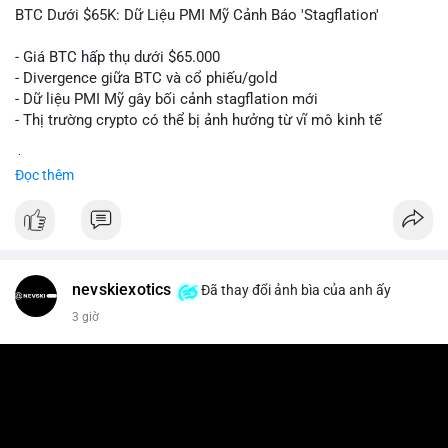
📰 Nguồn: Cointelegraph
BTC Dưới $65K: Dữ Liệu PMI Mỹ Cảnh Báo 'Stagflation'
- Giá BTC hấp thụ dưới $65.000
- Divergence giữa BTC và cổ phiếu/gold
- Dữ liệu PMI Mỹ gây bối cảnh stagflation mới
- Thị trường crypto có thể bị ảnh hưởng từ vĩ mô kinh tế
$btc
#btc
Đọc thêm
#vlikevn
#titanbot
📰 Nguồn: Cointelegraph
nevskiexotics
Đã thay đổi ảnh bìa của anh ấy
3 giờ