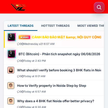
LATEST THREADS
HOTTEST THREADS
MOST VIEWED THRE
CẢNH BÁO BẢO MẬT &amp; NỘI QUY CỘNG ĐỒNG
VÀNG
0
Wednesday a31 6:07 AM
BTC (Bitcoin) - Phân tích snapshot ngày 06/08/2026
0
Today at 2:43 PM
What should I verify before booking 3 BHK flats in Noida?
0
Today at 8:01 AM
How to Verify property in Noida Step by Step
0
Today at 6:57 AM
Why does a 4 BHK flat Noida offer better privacy?
0
Today at 6:30 AM