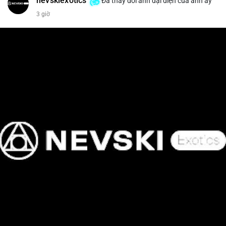
nevskiexotics
Đã thay đổi ảnh đại diện của anh ấy
3 giờ