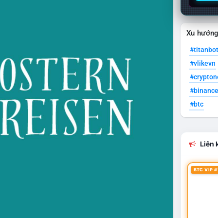
Xu hướn
#titanbo
#vlikevn
#crypto
#binanc
#btc
Liên k
BTC VIP #