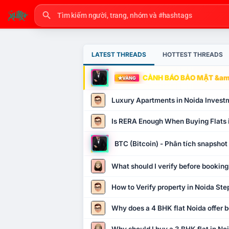
LATEST THREADS
HOTTEST THREADS
CẢNH BÁO BẢO MẬT &amp
VÀNG
Luxury Apartments in Noida Invest
Is RERA Enough When Buying Flats 
BTC (Bitcoin) - Phân tích snapsho
What should I verify before booking
How to Verify property in Noida Ste
Why does a 4 BHK flat Noida offer b