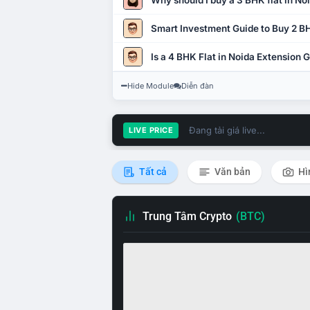
Why should I buy a 3 BHK flat in No
Smart Investment Guide to Buy 2 BH
Is a 4 BHK Flat in Noida Extension
Hide Module
Diễn đàn
Đang tải giá live...
LIVE PRICE
Tất cả
Văn bản
Hì
Trung Tâm Crypto
(BTC)