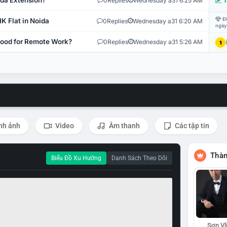
ida Extension?
0
Replies
Wednesday a31 6:25 AM
T
Đi
K Flat in Noida
0
Replies
Wednesday a31 6:20 AM
ngày
 Good for Remote Work?
0
Replies
Wednesday a31 5:26 AM
1
nh ảnh
Video
Âm thanh
Các tập tin
Thàn
Biểu Đồ Xu Hướng
Danh Sách Theo Dõi
Sơn Vl