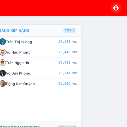
BẢNG XẾP HẠNG
TOP 5
Trần Thị Hương
25,548
VNĐ
À CHẾ TÀI XỬ LÝ VI PHẠM
Võ Hữu Phong
25,446
VNĐ
Trần Ngọc Hà
25,445
VNĐ
Võ Duy Phong
25,347
VNĐ
Đặng Kim Quỳnh
25,246
VNĐ