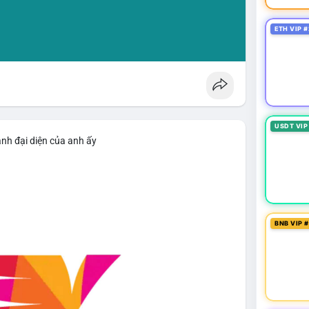
ETH VIP #
USDT VIP
ảnh đại diện của anh ấy
BNB VIP 