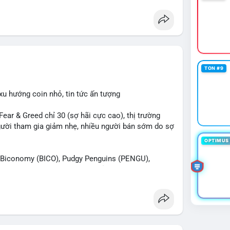
TON #9
xu hướng coin nhỏ, tin tức ấn tượng
r & Greed chỉ 30 (sợ hãi cực cao), thị trường
 người tham gia giảm nhẹ, nhiều người bán sớm do sợ
OPTIMUS 
iconomy (BICO), Pudgy Penguins (PENGU),
n được tìm kiếm nhiều nhất. Chủ đề NFT (Pudgy
SV) nổi bật.
 Bàn tán trên Binance Square tập trung vào
13. Telegram nhấn mạnh luật mới tại Brazil và