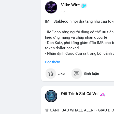
Vlike Wire
💡 NHẬN ĐỊNH & KHUYẾN NGHỊ: Tâm lý ng
1 h
coin nhỏ và tin tức AI/NVIDA có thể tạo
chính sách crypto Mỹ.
IMF: Stablecoin nội địa tăng nhu cầu tok
📊 Nguồn: Radar Tâm Lý Thị Trường
- IMF cho rằng người dùng có thể ưu tiên 
hiệu ứng mạng và chấp nhận quốc tế
- Dan Katz, phó tổng giám đốc IMF, cho b
token dollar-backed
- Nhận định được đưa ra trong bối cảnh c
Đọc thêm
$btc $eth
Like
Bình luận
#vlikevn
#titanbot
📰 Nguồn: Cointelegraph
Đội Trinh Sát Cá Voi
1 h
🚨 CẢNH BÁO WHALE ALERT - GIAO DỊ