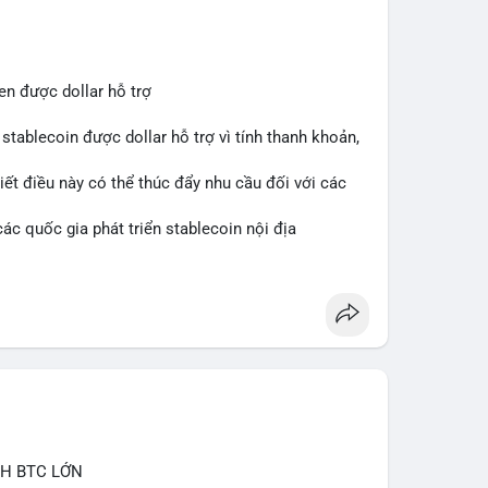
ắn hạn vẫn tiêu cực do sợ hãi, nhưng xu hướng
 cơ hội mua sớm. Cần theo dõi sự thay đổi trong
en được dollar hỗ trợ
stablecoin được dollar hỗ trợ vì tính thanh khoản,
iết điều này có thể thúc đẩy nhu cầu đối với các
ác quốc gia phát triển stablecoin nội địa
CH BTC LỚN