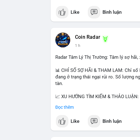
Like
Bình luận
Coin Radar
1 h
Radar Tâm Lý Thị Trường: Tâm lý sợ hãi, 
📊 CHỈ SỐ SỢ HÃI & THAM LAM: Chỉ số Fea
đang ở trạng thái ngại rủi ro. Số lượng
tàn.
📈 XU HƯỚNG TÌM KIẾM & THẢO LUẬN: B
Bitcoin SV (BSV) và Kaspa (KAS) là coi
Đọc thêm
Penguins), AI (Hyperliquid) và ổn định (B
Like
Bình luận
💬 DÒNG CHẢY TIN TỨC & TRUYỀN THÔNG:
lệnh kẹp, dự báo NVDA và Musk Starship 
tranh luận về Clearity Act.