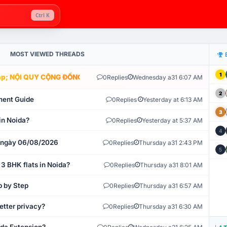
Ctrl K
MOST VIEWED THREADS
1
; NỘI QUY CỘNG ĐỒNG VLIKE.VN: HỆ THỐNG GIÁM SÁT TỰ ĐỘNG V
0
Replies
Wednesday a31 6:07 AM
2
ment Guide
0
Replies
Yesterday at 6:13 AM
3
in Noida?
0
Replies
Yesterday at 5:37 AM
4
t ngày 06/08/2026
0
Replies
Thursday a31 2:43 PM
5
 3 BHK flats in Noida?
0
Replies
Thursday a31 8:01 AM
p by Step
0
Replies
Thursday a31 6:57 AM
etter privacy?
0
Replies
Thursday a31 6:30 AM