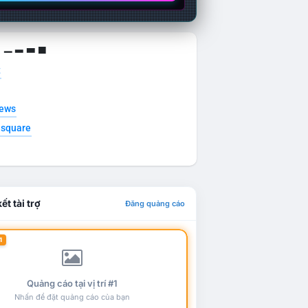
g ▁ ▂ ▃ ▄
t
news
esquare
ết tài trợ
Đăng quảng cáo
1
Quảng cáo tại vị trí #1
Nhấn để đặt quảng cáo của bạn