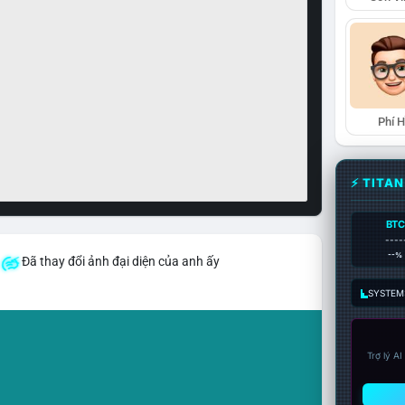
Phí 
⚡ TITA
BTC
----
--%
Đã thay đổi ảnh đại diện của anh ấy
SYSTEM:
Trợ lý A