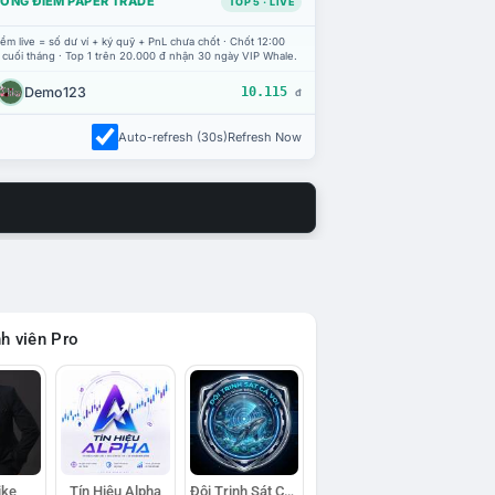
ỔNG ĐIỂM PAPER TRADE
TOP 5 · LIVE
ểm live = số dư ví + ký quỹ + PnL chưa chốt · Chốt 12:00
 cuối tháng · Top 1 trên 20.000 đ nhận 30 ngày VIP Whale.
Demo123
10.115
đ
Auto-refresh (30s)
Refresh Now
h viên Pro
ike
Tín Hiệu Alpha
Đội Trinh Sát Cá Voi