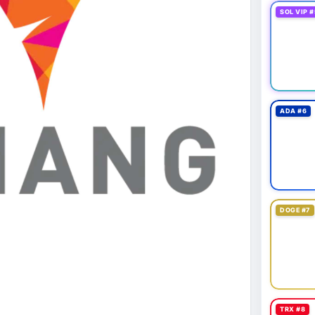
SOL VIP #
ADA #6
DOGE #7
TRX #8