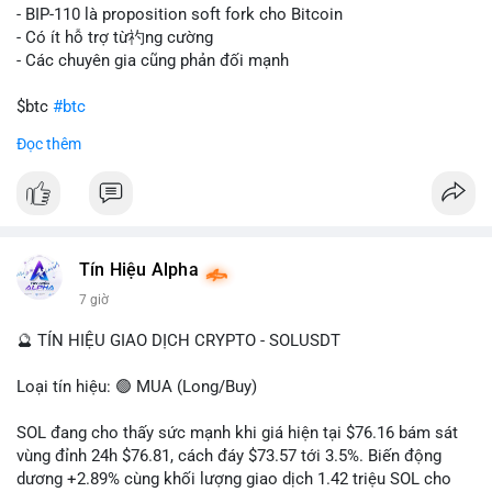
tán rủi ro. Với mức giá 65K, khối lượng này không quá lớn để
- BIP-110 là proposition soft fork cho Bitcoin
gây sốc thanh khoản tức thời, nhưng vẫn đủ sức tạo biến động
- Có ít hỗ trợ từ礿ng cường
tâm lý ngắn hạn nếu hướng đến sàn tập trung.
- Các chuyên gia cũng phản đối mạnh
Lời khuyên cho nhà đầu tư nhỏ lẻ:
$btc
#btc
Theo dõi các giao dịch tiếp theo từ cùng địa chỉ ví để xác nhận
Đọc thêm
hướng đi của dòng tiền. Tránh hành động theo cảm xúc, ưu
#vlikevn
#titanbot
tiên quản trị rủi ro và không mở vị thế lớn trước khi có tín hiệu
rõ ràng về đích đến của số BTC này.
📰 Nguồn: CoinDesk
#94dot58btc
#vilanh
#chuyentiencavoi
#btcmempool
#dongtienlon
Tín Hiệu Alpha
7 giờ
🔮 TÍN HIỆU GIAO DỊCH CRYPTO - SOLUSDT
Loại tín hiệu: 🟢 MUA (Long/Buy)
SOL đang cho thấy sức mạnh khi giá hiện tại $76.16 bám sát
vùng đỉnh 24h $76.81, cách đáy $73.57 tới 3.5%. Biến động
dương +2.89% cùng khối lượng giao dịch 1.42 triệu SOL cho