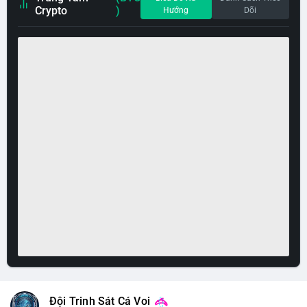
Crypto
)
Hướng
Dõi
Đội Trinh Sát Cá Voi