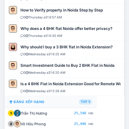
How to Verify property in Noida Step by Step
0
Thursday a31 6:57 AM
Why does a 4 BHK flat Noida offer better privacy?
0
Thursday a31 6:30 AM
Why should I buy a 3 BHK flat in Noida Extension?
0
Wednesday a31 6:25 AM
Smart Investment Guide to Buy 2 BHK Flat in Noida
0
Wednesday a31 6:20 AM
Is a 4 BHK Flat in Noida Extension Good for Remote Work?
0
Wednesday a31 5:26 AM
BẢNG XẾP HẠNG
TOP 5
Trần Thị Hương
25,548
1
VNĐ
Võ Hữu Phong
25,446
2
VNĐ