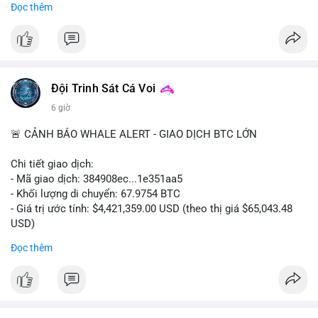
Đọc thêm
#556btc
#36trusd
#cavoichuyentien
#aplucban
#tichluydaihan
$btc
#btc
#vlikevn
#titanbot
📰 Nguồn: Cointelegraph
Đội Trinh Sát Cá Voi
6 giờ
🚨 CẢNH BÁO WHALE ALERT - GIAO DỊCH BTC LỚN
Chi tiết giao dịch:
- Mã giao dịch: 384908ec...1e351aa5
- Khối lượng di chuyển: 67.9754 BTC
- Giá trị ước tính: $4,421,359.00 USD (theo thị giá $65,043.48
USD)
- Thời gian: 21:19:29 2026-08-08 UTC
Đọc thêm
Nhận định phân tích:
Khối lượng 67.97 BTC trị giá hơn 4.4 triệu USD được di chuyển
trong một giao dịch duy nhất trên mempool. Quy mô này nằm
ở mức trung bình của cá voi, không quá lớn để gây sốc nhưng