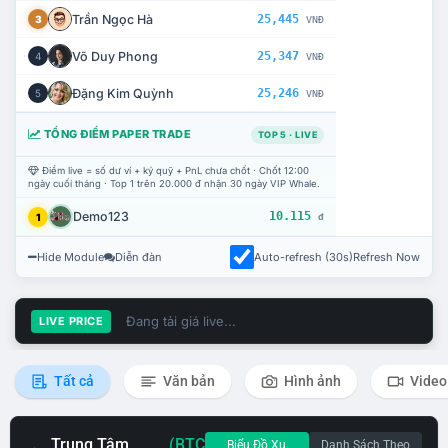
Trần Ngọc Hà
25,445
3
VNĐ
Võ Duy Phong
25,347
4
VNĐ
Đặng Kim Quỳnh
25,246
5
VNĐ
TỔNG ĐIỂM PAPER TRADE
TOP 5 · LIVE
Điểm live = số dư ví + ký quỹ + PnL chưa chốt · Chốt 12:00
ngày cuối tháng · Top 1 trên 20.000 đ nhận 30 ngày VIP Whale.
Demo123
10.115
1
đ
Hide Module
Diễn đàn
Auto-refresh (30s)
Refresh Now
Đang tải giá live...
LIVE PRICE
Tất cả
Văn bản
Hình ảnh
Video
Trung Tâm
(BTC
Biểu Đồ Xu
Danh Sách Theo