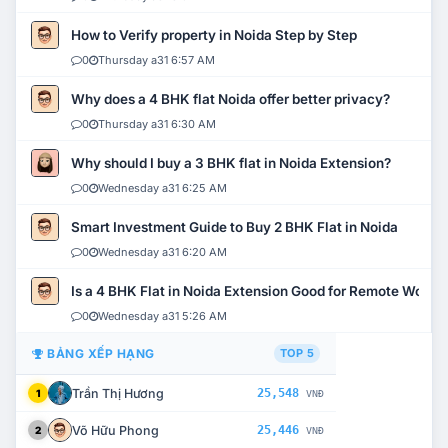
How to Verify property in Noida Step by Step
0
Thursday a31 6:57 AM
Why does a 4 BHK flat Noida offer better privacy?
0
Thursday a31 6:30 AM
Why should I buy a 3 BHK flat in Noida Extension?
0
Wednesday a31 6:25 AM
Smart Investment Guide to Buy 2 BHK Flat in Noida
0
Wednesday a31 6:20 AM
Is a 4 BHK Flat in Noida Extension Good for Remote Work?
0
Wednesday a31 5:26 AM
BẢNG XẾP HẠNG
TOP 5
Trần Thị Hương
25,548
1
VNĐ
Võ Hữu Phong
25,446
2
VNĐ