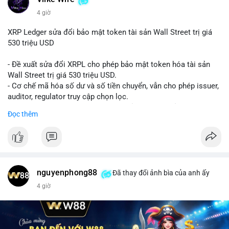
4 giờ
XRP Ledger sửa đổi bảo mật token tài sản Wall Street trị giá
530 triệu USD
- Đề xuất sửa đổi XRPL cho phép bảo mật token hóa tài sản
Wall Street trị giá 530 triệu USD.
- Cơ chế mã hóa số dư và số tiền chuyển, vẫn cho phép issuer,
auditor, regulator truy cập chọn lọc.
- Mục tiêu: tăng tính riêng tư, tuân thủ quy định, bảo vệ dữ liệu
Đọc thêm
tài chính.
- Đề xuất đang được xem xét bởi cộng đồng XRPL và các tổ
chức tài chính.
#binancesquare
#cryptonews
#xrp
nguyenphong88
Đã thay đổi ảnh bìa của anh ấy
$xrp
4 giờ
#vlikevn
#titanbot
📰 Nguồn: CoinDesk