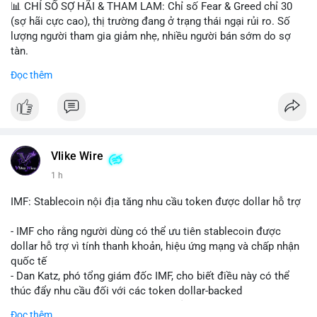
📊 CHỈ SỐ SỢ HÃI & THAM LAM: Chỉ số Fear & Greed chỉ 30
(sợ hãi cực cao), thị trường đang ở trạng thái ngại rủi ro. Số
lượng người tham gia giảm nhẹ, nhiều người bán sớm do sợ
tàn.
Đọc thêm
📈 XU HƯỚNG TÌM KIẾM & THẢO LUẬN: Biconomy (BICO),
Pudgy Penguins (PENGU), Bitcoin SV (BSV) và Kaspa (KAS) là
coin được tìm kiếm nhiều nhất. Chủ đề NFT (Pudgy Penguins),
AI (Hyperliquid) và ổn định (BSV) nổi bật.
💬 DÒNG CHẢY TIN TỨC & TRUYỀN THÔNG: Bàn tán trên
Vlike Wire
Binance Square tập trung vào lệnh kẹp, dự báo NVDA và Musk
1 h
Starship 13. Telegram nhấn mạnh luật mới tại Brazil và tranh
luận về Clearity Act.
IMF: Stablecoin nội địa tăng nhu cầu token được dollar hỗ trợ
💡 NHẬN ĐỊNH & KHUYẾN NGHỊ: Tâm lý ngắn hạn vẫn tiêu
- IMF cho rằng người dùng có thể ưu tiên stablecoin được
cực do sợ hãi, nhưng xu hướng coin nhỏ và tin tức AI/NVIDA
dollar hỗ trợ vì tính thanh khoản, hiệu ứng mạng và chấp nhận
có thể tạo cơ hội mua sớm. Cần theo dõi sự thay đổi trong
quốc tế
chính sách crypto Mỹ.
- Dan Katz, phó tổng giám đốc IMF, cho biết điều này có thể
thúc đẩy nhu cầu đối với các token dollar-backed
📊 Nguồn: Radar Tâm Lý Thị Trường
- Nhận định được đưa ra trong bối cảnh các quốc gia phát
Đọc thêm