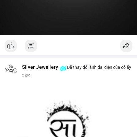
#19dot8371btc
#vilanh
#tichluydaihan
#phanbotaisan
#gia65k
Silver Jewellery
Đã thay đổi ảnh đại diện của cô ấy
2 giờ