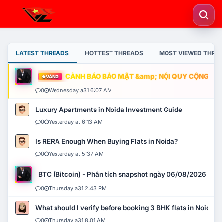
LATEST THREADS
HOTTEST THREADS
MOST VIEWED THRE
CẢNH BÁO BẢO MẬT &amp; NỘI QUY CỘNG ĐỒNG
VÀNG
0
Wednesday a31 6:07 AM
Luxury Apartments in Noida Investment Guide
0
Yesterday at 6:13 AM
Is RERA Enough When Buying Flats in Noida?
0
Yesterday at 5:37 AM
BTC (Bitcoin) - Phân tích snapshot ngày 06/08/2026
0
Thursday a31 2:43 PM
What should I verify before booking 3 BHK flats in Noida?
0
Thursday a31 8:01 AM