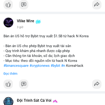
Vlike Wire
3 giờ
Bàn án US hỗ trợ Bybit truy xuất $1.5B từ hack N Korea
- Bàn án US cho phép Bybit truy xuất tài sản
- Quy trình khám phá nhanh được cấp phép
- Cần thông tin tài khoản, số dư, lịch giao dịch
- Mục tiêu: theo dõi nguồn vốn từ hack N Korea
#binancesquare
#cryptonews
#bybit
#n
KoreaHack
Đọc thêm
$btc $eth
#vlikevn
#titanbot
📰 Nguồn: Cointelegraph
Đội Trinh Sát Cá Voi