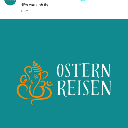
diện của anh ấy
18 m