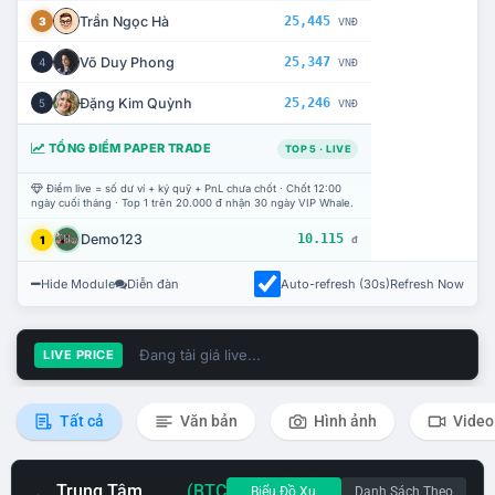
Trần Ngọc Hà
25,445
3
VNĐ
Võ Duy Phong
25,347
4
VNĐ
Đặng Kim Quỳnh
25,246
5
VNĐ
TỔNG ĐIỂM PAPER TRADE
TOP 5 · LIVE
Điểm live = số dư ví + ký quỹ + PnL chưa chốt · Chốt 12:00
ngày cuối tháng · Top 1 trên 20.000 đ nhận 30 ngày VIP Whale.
Demo123
10.115
1
đ
Hide Module
Diễn đàn
Auto-refresh (30s)
Refresh Now
Đang tải giá live...
LIVE PRICE
Tất cả
Văn bản
Hình ảnh
Video
Trung Tâm
(BTC
Biểu Đồ Xu
Danh Sách Theo