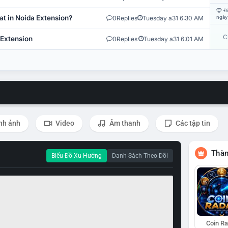
Đi
at in Noida Extension?
0
Replies
Tuesday a31 6:30 AM
ngày
C
 Extension
0
Replies
Tuesday a31 6:01 AM
nh ảnh
Video
Âm thanh
Các tập tin
Thàn
Biểu Đồ Xu Hướng
Danh Sách Theo Dõi
Coin R