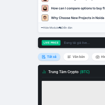
How can I compare options to buy fl
Why Choose New Projects in Noida
Hide Module
Diễn đàn
Đang tải giá live...
LIVE PRICE
Tất cả
Văn bản
Hì
Trung Tâm Crypto
(BTC)