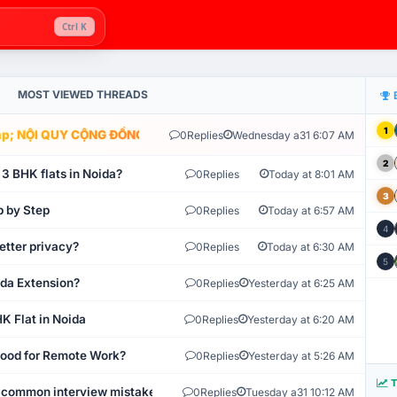
Ctrl K
MOST VIEWED THREADS
1
; NỘI QUY CỘNG ĐỒNG VLIKE.VN: HỆ THỐNG GIÁM SÁT TỰ ĐỘNG V
0
Replies
Wednesday a31 6:07 AM
2
 3 BHK flats in Noida?
0
Replies
Today at 8:01 AM
3
p by Step
0
Replies
Today at 6:57 AM
4
etter privacy?
0
Replies
Today at 6:30 AM
5
ida Extension?
0
Replies
Yesterday at 6:25 AM
K Flat in Noida
0
Replies
Yesterday at 6:20 AM
 Good for Remote Work?
0
Replies
Yesterday at 5:26 AM
T
 common interview mistakes?
0
Replies
Tuesday a31 10:12 AM