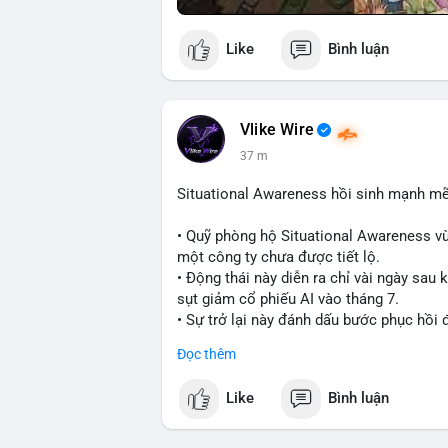
Like
Bình luận
Vlike Wire
37 m
Situational Awareness hồi sinh mạnh mẽ
• Quỹ phòng hộ Situational Awareness vừ
một công ty chưa được tiết lộ.
• Động thái này diễn ra chỉ vài ngày sau
sụt giảm cổ phiếu AI vào tháng 7.
• Sự trở lại này đánh dấu bước phục hồi
Đọc thêm
#cryptonews
#investment
#situational
Like
Bình luận
$btc $eth
#vlikevn
#titanbot