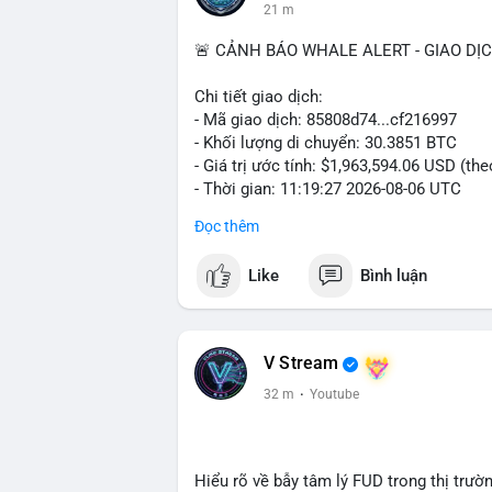
21 m
🚨 CẢNH BÁO WHALE ALERT - GIAO DỊ
Chi tiết giao dịch:
- Mã giao dịch: 85808d74...cf216997
- Khối lượng di chuyển: 30.3851 BTC
- Giá trị ước tính: $1,963,594.06 USD (th
- Thời gian: 11:19:27 2026-08-06 UTC
Đọc thêm
Nhận định phân tích: Giao dịch gần 2 tr
hoặc cá voi đang tái cơ cấu danh mục. V
Like
Bình luận
30,38 BTC có thể là bước khởi đầu cho m
sang ví lạnh để nắm giữ dài hạn. Tín hiệ
đổ về sàn giao dịch trong vài giờ tới, áp
tại.
V Stream
32 m
·
Youtube
Lời khuyên cho nhà đầu tư nhỏ lẻ: Khôn
đơn lẻ. Hãy quan sát thêm các lệnh chuyể
lớn. Nếu BTC giữ vững trên vùng hỗ trợ $
Hiểu rõ về bẫy tâm lý FUD trong thị trườ
#30dot3851btc
#giaodichlon
#tamlythit