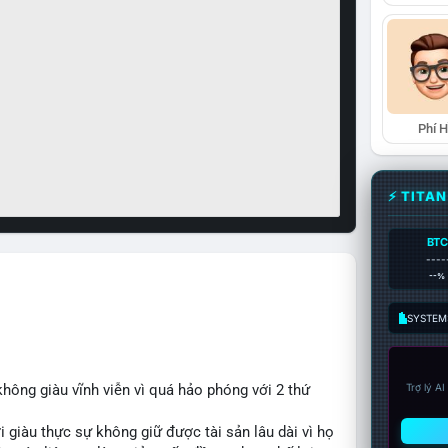
Phí 
⚡ TITA
BTC
----
--%
SYSTEM:
hông giàu vĩnh viễn vì quá hảo phóng với 2 thứ
Trợ lý A
 giàu thực sự không giữ được tài sản lâu dài vì họ