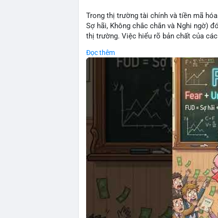
Trong thị trường tài chính và tiền mã hóa
Sợ hãi, Không chắc chắn và Nghi ngờ) đó
thị trường. Việc hiểu rõ bản chất của cá
tránh được các quyết định bán tháo sai 
Đọc thêm
các bẫy tâm lý này là yếu tố then chốt đ
vốn trước những biến động ngắn hạn.
🎥 Xem video trực tiếp tại:
Nguồn: Cú Thông Thái