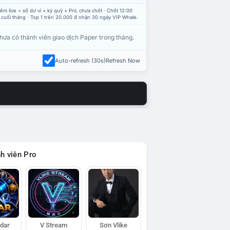
ểm live = số dư ví + ký quỹ + PnL chưa chốt · Chốt 12:00
 cuối tháng · Top 1 trên 20.000 đ nhận 30 ngày VIP Whale.
hưa có thành viên giao dịch Paper trong tháng.
Auto-refresh (30s)
Refresh Now
h viên Pro
adar
V Stream
Sơn Vlike