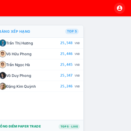
BẢNG XẾP HẠNG
TOP 5
Trần Thị Hương
25,548
VNĐ
À CHẾ TÀI XỬ LÝ VI PHẠM
Võ Hữu Phong
25,446
VNĐ
Trần Ngọc Hà
25,445
VNĐ
Võ Duy Phong
25,347
VNĐ
Đặng Kim Quỳnh
25,246
VNĐ
ỔNG ĐIỂM PAPER TRADE
TOP 5 · LIVE