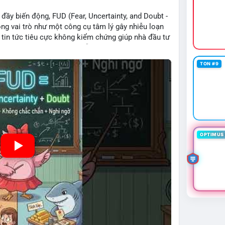
 đầy biến động, FUD (Fear, Uncertainty, and Doubt -
ng vai trò như một công cụ tâm lý gây nhiễu loạn
c tin tức tiêu cực không kiểm chứng giúp nhà đầu tư
lầm do tâm lý đám đông dẫn dắt. Việc nhận diện
ể duy trì chiến lược đầu tư dài hạn và bảo vệ nguồn
TON #9
OPTIMUS 