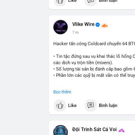
Like
Bình luận
Vlike Wire
7 m
Hacker tấn công Coldcard chuyển 64 BTC
• Tin tặc đứng sau vụ khai thác lỗ hổng 
các dịch vụ trộn tiền (mixers).
• Số lượng tài sản bị đánh cắp bao gồm
• Phần lớn các quỹ bị mất vẫn có thể tru
#coldcard
#cryptohack
#btc
#eth
#bina
Đọc thêm
$btc $eth
Like
Bình luận
#vlikevn
#titanbot
📰 Nguồn: Cointelegraph
Đội Trinh Sát Cá Voi