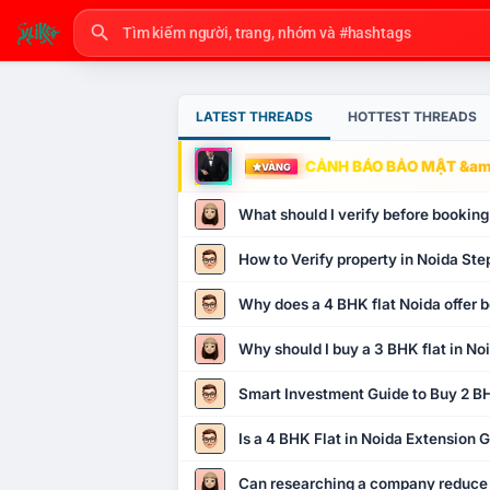
LATEST THREADS
HOTTEST THREADS
CẢNH BÁO BẢO MẬT &amp
VÀNG
What should I verify before booking
How to Verify property in Noida Ste
Why does a 4 BHK flat Noida offer b
Why should I buy a 3 BHK flat in No
Smart Investment Guide to Buy 2 BH
Is a 4 BHK Flat in Noida Extension
Can researching a company reduce