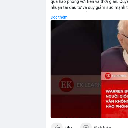
quá hảo phóng với tiền và thời gian. Quy
nhuận tái đầu tư và suy giảm sức mạnh t
giữ lại lợi nhuận để tái đầu tư vào dự á
Đọc thêm
bằng đóng góp xã hội và bảo vệ tài sản 
Buffett đề cao.
🎥 Xem video trực tiếp tại:
Nguồn: KIEN THUC KINH TE