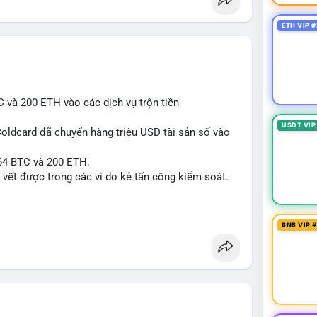
ETH VIP #
 và 200 ETH vào các dịch vụ trộn tiền
USDT VIP
Coldcard đã chuyển hàng triệu USD tài sản số vào
 64 BTC và 200 ETH.
y vết được trong các ví do kẻ tấn công kiểm soát.
ncesquare
#cryptonews
BNB VIP 