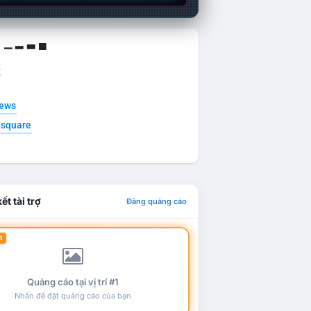
g ▁ ▂ ▃ ▄
t
news
esquare
ết tài trợ
Đăng quảng cáo
1
Quảng cáo tại vị trí #1
Nhấn để đặt quảng cáo của bạn