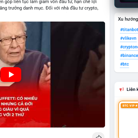
ên góp liên tục làm giảm vốn đầu tư, hạn chế lợi
ăng trưởng danh mục. Đối với nhà đầu tư crypto,
n tiềm năng quan trọng hơn chia sẻ quá mức. Cân
Xu hướn
giúp nhà đầu tư đạt được bền vững tài chính mà
#titanbo
#vlikevn
#crypto
#binanc
#btc
Liên k
BTC VIP #