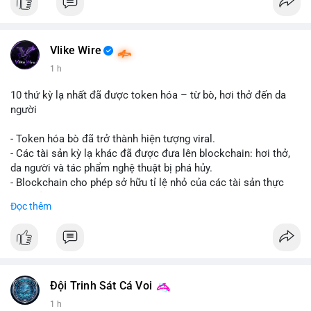
Vlike Wire
1 h
10 thứ kỳ lạ nhất đã được token hóa – từ bò, hơi thở đến da
người
- Token hóa bò đã trở thành hiện tượng viral.
- Các tài sản kỳ lạ khác đã được đưa lên blockchain: hơi thở,
da người và tác phẩm nghệ thuật bị phá hủy.
- Blockchain cho phép sở hữu tỉ lệ nhỏ của các tài sản thực
vật, mở ra thị trường mới.
Đọc thêm
- Câu hỏi về pháp lý, đạo đức và bảo mật đang được đặt ra.
- Nhiều nền tảng NFT đang thử nghiệm token hóa các tài sản
bất thường.
#binancesquare
#cryptonews
#tokenization
#web3
#nft
Đội Trinh Sát Cá Voi
$btc $eth
1 h