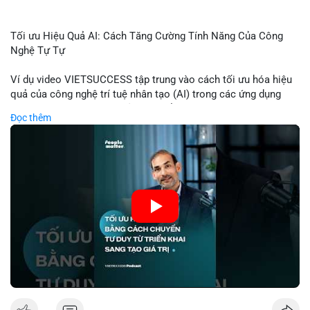
Tối ưu Hiệu Quả AI: Cách Tăng Cường Tính Năng Của Công
Nghệ Tự Tự
Ví dụ video VIETSUCCESS tập trung vào cách tối ưu hóa hiệu
quả của công nghệ trí tuệ nhân tạo (AI) trong các ứng dụng
chuyên nghiệp. AI được sử dụng để phân tích dữ liệu lớn, dự
Đọc thêm
đoán xu hướng thị trường, và tự động hóa quy trình trong lĩnh
vực tài chính và crypto. Bài đăng nhấn mạnh vai trò của AI
trong việc giảm thiểu sai lầm, tăng tốc độ xử lý, và hỗ trợ quyết
định dựa trên dữ liệu. Điều này đặc biệt quan trọng trong thời
kỳ phát triển nhanh chóng của ngành crypto, nơi tính chính xác
và tốc độ là yếu tố quyết định.
🎥 Xem video trực tiếp tại:
Nguồn: VIETSUCCESS