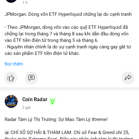
1 h
JPMorgan: Dòng vốn ETF Hyperliquid chững lại do cạnh tranh
- Theo JPMorgan, dòng vốn vào các quỹ ETF Hyperliquid đã
chững lại trong tháng 7 và tháng 8 sau khi dẫn đầu dòng vốn
vào ETF tiền điện tử trong tháng 5 và tháng 6.
- Nguyên nhân chính là do sự cạnh tranh ngày càng gay gắt từ
các sản phẩm ETF tiền điện tử khác.
- Điều này cho thấy sự quan tâm của nhà đầu tư đối với
Đọc thêm
Hyperliquid có thể đã giảm bớt, ảnh hưởng đến dòng vốn và
thanh khoản của đồng tiền này.
- Nhà đầu tư cần theo dõi sát sao diễn biến thị trường và các
yếu tố cạnh tranh để đưa ra quyết định đầu tư hợp lý.
#binancesquare
#cryptonews
#hyperliquid
#etf
#jpmorgan
Coin Radar
2 giờ
$hype
Radar Tâm Lý Thị Trường: Sợ Mạo Tâm Lý Xtreme!
#vlikevn
#titanbot
📊 CHỈ SỐ SỢ HÃI & THAM LAM: Chỉ số Fear & Greed chỉ 25,
📰 Nguồn: CoinDesk
thuộc mức 'Extreme Fear'. Điều này phản ánh tâm lý thị trường