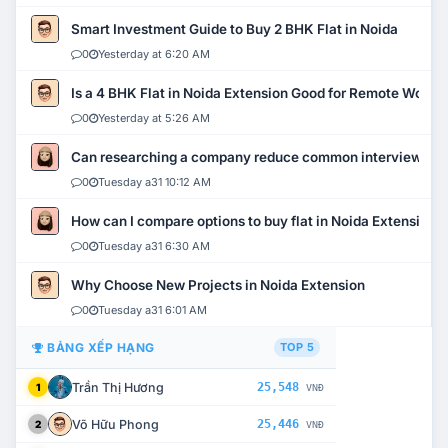
Smart Investment Guide to Buy 2 BHK Flat in Noida
0
Yesterday at 6:20 AM
Is a 4 BHK Flat in Noida Extension Good for Remote Work?
0
Yesterday at 5:26 AM
Can researching a company reduce common interview mi
0
Tuesday a31 10:12 AM
How can I compare options to buy flat in Noida Extension?
0
Tuesday a31 6:30 AM
Why Choose New Projects in Noida Extension
0
Tuesday a31 6:01 AM
BẢNG XẾP HẠNG
TOP 5
Trần Thị Hương
25,548
1
VNĐ
Võ Hữu Phong
25,446
2
VNĐ