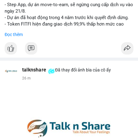
- Step App, dự án move‑to‑earn, sẽ ngừng cung cấp dịch vụ vào
Lời khuyên cho nhà đầu tư nhỏ lẻ: Theo dõi xác nhận của giao
ngày 21/8.
dịch này. Nếu BTC tiếp tục bị rút khỏi sàn với tần suất tăng, đó
- Dự án đã hoạt động trong 4 năm trước khi quyết định dừng.
là tín hiệu tích cực cho xu hướng tăng giá. Hạn chế hành động
- Token FITFI hiện đang giao dịch 99,9% thấp hơn mức cao
theo cảm xúc, ưu tiên quản trị rủi ro với khối lượng vị thế nhỏ.
nhất từng đạt được.
Đọc thêm
#9dot608btc
#619kusd
#vilanh
#dichuyenbtc
#quantriruiro
#binancesquare
#cryptonews
#fitfi
#movetoearn
#stepapp
$fitfi
#vlikevn
#titanbot
talknshare
Đã thay đổi ảnh bìa của cô ấy
26 m
📰 Nguồn: Cointelegraph