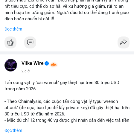
rất tiêu cực, có thể do sợ hãi về xu hướng giá giảm, rủi ro an
ninh hoặc tin tưởng giảm. Người đầu tư có thể đang tránh giao
dịch hoặc chuẩn bị cắt lỗ.
Đọc thêm
📈 XU HƯỚNG TÌM KIẾM & THẢO LUẬN: Coin trending trên
CoinGecko bao gồm các token meme như Cash Cat
(CASHCAT), Pudgy Penguins (PENGU) và OVERTAKE (TAKE).
Các chủ đề như 'Sắt lở đất' hoặc 'Chết' trên Google Trends
Việt Nam không liên quan trực tiếp đến crypto, cho thấy sự tập
trung của người dùng vào các chủ đề địa phương. Trên
Vlike Wire
LunarCrush, các chủ đề như Solana, Taylor Swift và UFC 310
2 giờ
hấp dẫn sự chú ý đa lĩnh vực.
Tấn công vật lý 'cái wrench' gây thiệt hại trên 30 triệu USD
💬 DÒNG CHẢY TIN TỨC & TRUYỀN THÔNG: Tài chính Việt
trong năm 2026
Nam đang tập trung vào các đề tài như 'Trục lợi' hoặc 'Miền
Bắc', trong khi tin tức quốc tế nhấn mạnh việc Putin ký luật
- Theo Chainalysis, các cuộc tấn công vật lý typu 'wrench
crypto và sự kiện an ninh như hack Zeus Wallet. Trên Binance
attack' (đe dọa, bạo lực để lấy private key) đã gây thiệt hại trên
Square, nhiều người chia sẻ chiến lược giao dịch như lệnh
30 triệu USD từ đầu năm 2026.
Long $BTW hoặc cập nhật về sự kiện Alpha Trading
- Mặc dù chỉ 12 trong 46 vụ được ghi nhận dẫn đến việc trả tiền
Competition.
chuộc, nhưng các cuộc tấn công đang mở rộng phạm vi: bao
Đọc thêm
gồm rò rỉ dữ liệu và đe dọa tới gia đình, bạn bè của người sở