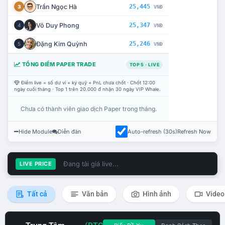
Trần Ngọc Hà
25,445
3
VNĐ
Võ Duy Phong
25,347
4
VNĐ
Đặng Kim Quỳnh
25,246
5
VNĐ
TỔNG ĐIỂM PAPER TRADE
TOP 5 · LIVE
Điểm live = số dư ví + ký quỹ + PnL chưa chốt · Chốt 12:00
ngày cuối tháng · Top 1 trên 20.000 đ nhận 30 ngày VIP Whale.
Chưa có thành viên giao dịch Paper trong tháng.
Hide Module
Diễn đàn
Auto-refresh (30s)
Refresh Now
Đang tải giá live...
LIVE PRICE
Tất cả
Văn bản
Hình ảnh
Video