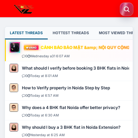
LATEST THREADS
HOTTEST THREADS
MOST VIEWED THRE
CẢNH BÁO BẢO MẬT &amp; NỘI QUY CỘNG ĐỒNG
VÀNG
0
Wednesday a31 6:07 AM
What should I verify before booking 3 BHK flats in Noida?
0
Today at 8:01 AM
How to Verify property in Noida Step by Step
0
Today at 6:57 AM
Why does a 4 BHK flat Noida offer better privacy?
0
Today at 6:30 AM
Why should I buy a 3 BHK flat in Noida Extension?
0
Yesterday at 6:25 AM