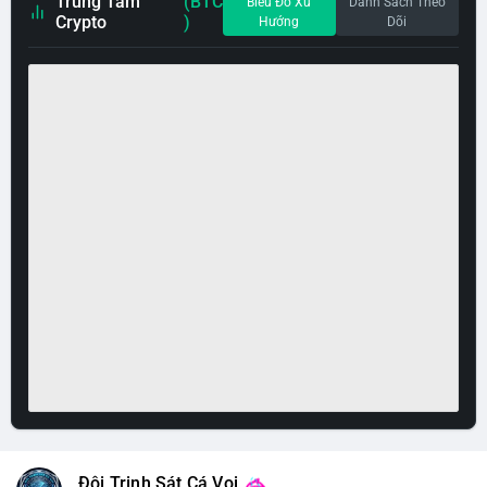
Trung Tâm
(BTC
Biểu Đồ Xu
Danh Sách Theo
Crypto
)
Hướng
Dõi
Đội Trinh Sát Cá Voi