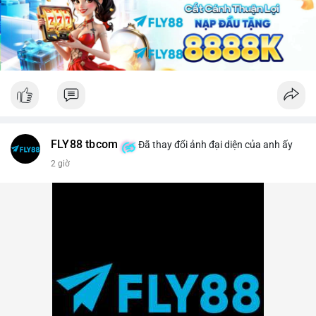
lời ngắn hạn sẽ gia tăng.
Lời khuyên: Nhà đầu tư nhỏ lẻ nên theo dõi sát các khối xác
nhận tiếp theo của TxID này. Nếu BTC được chuyển tiếp lên
sàn trong vòng 24 giờ, hãy thận trọng với nhịp điều chỉnh.
Ngược lại, nếu giao dịch kết thúc ở ví lạnh, đây là tín hiệu củng
cố cho xu hướng tăng trung hạn.
#29btc
#vilanh
#tichluydaihan
#btcmempool
#giaodichlon
FLY88 tbcom
Đã thay đổi ảnh đại diện của anh ấy
2 giờ