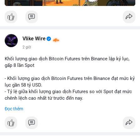
Vlike Wire
2 giờ
Khối lượng giao dịch Bitcoin Futures trên Binance lập kỷ lục,
gấp 8 lần Spot
- Khối lượng giao dịch Bitcoin Futures trên Binance đạt mức kỷ
lục gần 58 tỷ USD.
- Tỷ lệ giữa khối lượng giao dịch Futures so với Spot đạt mức
chênh lệch cao nhất từ trước đến nay.
- Khối lượng giao dịch Futures hiện cao gấp 8 lần so với giao
Đọc thêm
dịch Spot.
#binance
#btc
#cryptonews
#bitcoin
#futures
$btc