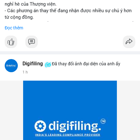
nghỉ hè của Thượng viện.
- Các phương án thay thế đang nhận được nhiều sự chú ý hơn
từ cộng đồng.
- Thị trường crypto vẫn tiếp tục vận động bất chấp sự chậm trễ
Đọc thêm
về pháp lý.
#binancesquare
#cryptonews
#regulation
#uspolitics
$btc $eth
Digifiling
Đã thay đổi ảnh đại diện của anh ấy
#vlikevn
#titanbot
1 h
📰 Nguồn: CoinDesk