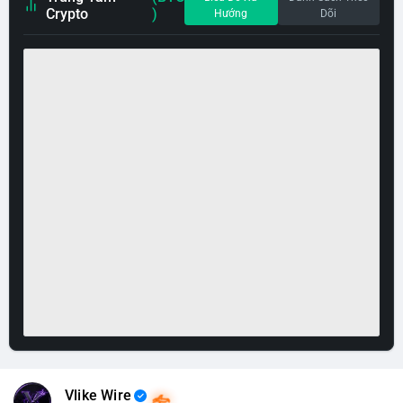
Crypto
)
Hướng
Dõi
Vlike Wire