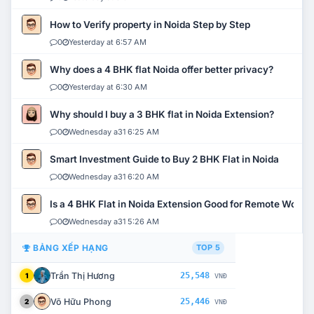
How to Verify property in Noida Step by Step
0
Yesterday at 6:57 AM
Why does a 4 BHK flat Noida offer better privacy?
0
Yesterday at 6:30 AM
Why should I buy a 3 BHK flat in Noida Extension?
0
Wednesday a31 6:25 AM
Smart Investment Guide to Buy 2 BHK Flat in Noida
0
Wednesday a31 6:20 AM
Is a 4 BHK Flat in Noida Extension Good for Remote Work?
0
Wednesday a31 5:26 AM
BẢNG XẾP HẠNG
TOP 5
Trần Thị Hương
25,548
1
VNĐ
Võ Hữu Phong
25,446
2
VNĐ