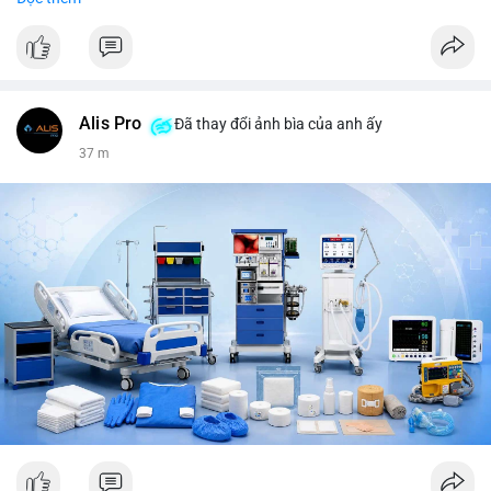
tiêu, vũ khí hạt nhân, đội tuyển Brasil, cúp U20 Châu Á.
LunarCrush trending: Ethereum, Solana, Taylor Swift, Tesla,
UFC 310, Premier League, Champions League, NCAA Football,
Dogecoin, LeBron James, Andreessen Horowitz, NFL,
Polkadot, Real Madrid, Beyoncé, Microsoft, UFC 311, Chainlink,
MrBeast, Google. Binance Square: nhiều post về lệnh long, lợi
Alis Pro
Đã thay đổi ảnh bìa của anh ấy
nhuận, $HFT/$SKYAI, $RIVER, $WLD, $ALLO, Top trader 30
37 m
ngày, POV Binancian, bình nước Binance, sân khấu, chia sẻ trải
nghiệm.
💬 DÒNG CHẢY TIN TỨC & TRUYỀN THÔNG: Telegram
CoinTelegraph: Saylor nói Bitcoin không cần rõ ràng, Mỹ cần
rõ ràng; CEX futures volume giảm xuống $4 tỷ trong tháng 7,
thấp nhất từ tháng 12/2023; Prophet Market ra mắt thị trường
dự đoán human vs AI; Trump nói crypto làเรื่อง lớn, người dùng
Bitcoin giảm áp lực cho đồng đô la; Thượng viện Mỹ đẩy lại bỏ
Clarity Act đến tháng 9. Telegram Binance: hỗ trợ trả os cổ tức
AAPL, IBM qua bStocks; MMT Trading Tournament lên tới 2
triệu voucher; Power Protocol Trading Competition; mở rộng
campagna airdrop USD1 đến 07/08/2026; hoàn thành tích hợp
MMT trên BNB Smart Chain. Tin tức gần đây: sau tang lễ
Clarity Act, thế giới crypto vẫn quay vòng; biến động Bitcoin