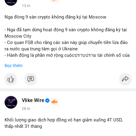
13 m
Nga đóng 9 sàn crypto không đăng ký tại Moscow
- Nga đã tạm dừng hoạt động 9 sàn crypto không đăng ký tại
Moscow City
- Cơ quan FSB cho rằng các sàn này giúp chuyển tiền lừa đảo
ra nước qua trung tâm gọi ở Ukraine
- Hành động là phần mở rộng cuộcปราบปราม tài chính số của
Nga
Đọc thêm
$btc $eth
#vlikevn
#titanbot
📰 Nguồn: Cointelegraph
Vlike Wire
28 m
Khối lượng giao dịch hợp đồng vô hạn giảm xuống 4T USD,
thấp nhất 31 tháng