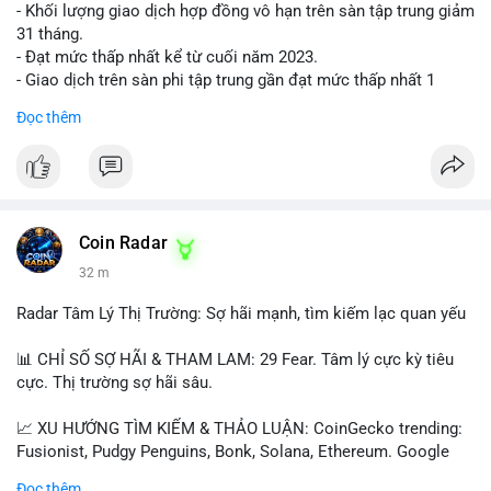
- Khối lượng giao dịch hợp đồng vô hạn trên sàn tập trung giảm
31 tháng.
- Đạt mức thấp nhất kể từ cuối năm 2023.
- Giao dịch trên sàn phi tập trung gần đạt mức thấp nhất 1
năm.
Đọc thêm
#binancesquare
#cryptonews
#cex
#futures
$btc $eth
#vlikevn
#titanbot
Coin Radar
32 m
📰 Nguồn: Cointelegraph
Radar Tâm Lý Thị Trường: Sợ hãi mạnh, tìm kiếm lạc quan yếu
📊 CHỈ SỐ SỢ HÃI & THAM LAM: 29 Fear. Tâm lý cực kỳ tiêu
cực. Thị trường sợ hãi sâu.
📈 XU HƯỚNG TÌM KIẾM & THẢO LUẬN: CoinGecko trending:
Fusionist, Pudgy Penguins, Bonk, Solana, Ethereum. Google
Trends Việt Nam: vietnam vs cambodia, cà phê, thành lộc, hồ
Đọc thêm