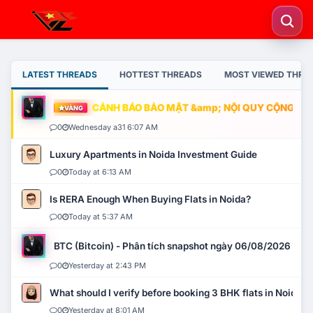
LATEST THREADS
HOTTEST THREADS
MOST VIEWED THRE
CẢNH BÁO BẢO MẬT &amp; NỘI QUY CỘNG ĐỒNG
VÀNG
0
Wednesday a31 6:07 AM
Luxury Apartments in Noida Investment Guide
0
Today at 6:13 AM
Is RERA Enough When Buying Flats in Noida?
0
Today at 5:37 AM
BTC (Bitcoin) - Phân tích snapshot ngày 06/08/2026
0
Yesterday at 2:43 PM
What should I verify before booking 3 BHK flats in Noida?
0
Yesterday at 8:01 AM