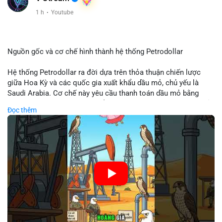
Xem chi tiết các bài viết đầy đủ tại dòng thời gian của Vlike.vn!
1 h
·
Youtube
#clarityact
#bitcoinfutures
#whalealert
#wintermutesec
#fearandgreedindex
Nguồn gốc và cơ chế hình thành hệ thống Petrodollar
Hệ thống Petrodollar ra đời dựa trên thỏa thuận chiến lược
giữa Hoa Kỳ và các quốc gia xuất khẩu dầu mỏ, chủ yếu là
Saudi Arabia. Cơ chế này yêu cầu thanh toán dầu mỏ bằng
đồng USD, tạo ra nhu cầu khổng lồ và duy trì vị thế độc tôn của
Đọc thêm
đồng tiền này trong thương mại quốc tế. Sự thống trị của
Petrodollar đóng vai trò then chốt trong việc củng cố sức
mạnh tài chính Mỹ và ảnh hưởng trực tiếp đến dòng vốn toàn
cầu.
🎥 Xem video trực tiếp tại:
Nguồn: Cú Thông Thái