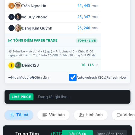
Trần Ngọc Hà
25,445
3
VNĐ
Võ Duy Phong
25,347
4
VNĐ
Đặng Kim Quỳnh
25,246
5
VNĐ
TỔNG ĐIỂM PAPER TRADE
TOP 5 · LIVE
Điểm live = số dư ví + ký quỹ + PnL chưa chốt · Chốt 12:00
ngày cuối tháng · Top 1 trên 20.000 đ nhận 30 ngày VIP Whale.
Demo123
10.115
1
đ
Hide Module
Diễn đàn
Auto-refresh (30s)
Refresh Now
Đang tải giá live...
LIVE PRICE
Tất cả
Văn bản
Hình ảnh
Video
Trung Tâm
(BTC
Biểu Đồ Xu
Danh Sách Theo