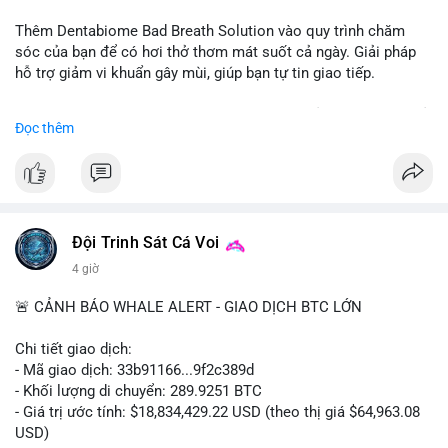
📰 Nguồn: CoinDesk
Thêm Dentabiome Bad Breath Solution vào quy trình chăm
sóc của bạn để có hơi thở thơm mát suốt cả ngày. Giải pháp
hỗ trợ giảm vi khuẩn gây mùi, giúp bạn tự tin giao tiếp.
Bắt đầu ngay hôm nay với bước chăm sóc nhỏ nhưng hiệu quả
Đọc thêm
lớn cho nụ cười khỏe mạnh.
#dentabiome
#badbreathsolution
#hoithothommat
#chamsocrangmieng
#suckhoerangmieng
#nucuoitutin
Đội Trinh Sát Cá Voi
4 giờ
🚨 CẢNH BÁO WHALE ALERT - GIAO DỊCH BTC LỚN
Chi tiết giao dịch:
- Mã giao dịch: 33b91166...9f2c389d
- Khối lượng di chuyển: 289.9251 BTC
- Giá trị ước tính: $18,834,429.22 USD (theo thị giá $64,963.08
USD)