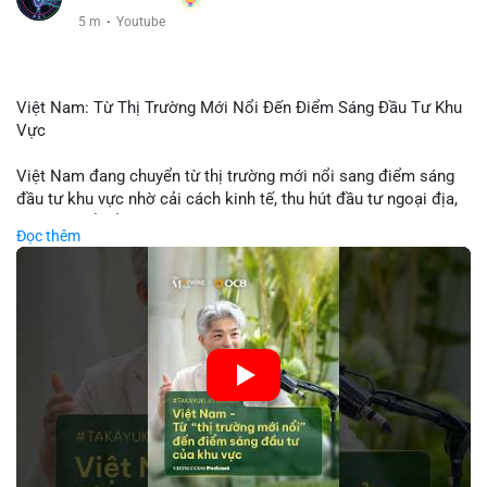
5 m
·
Youtube
Việt Nam: Từ Thị Trường Mới Nổi Đến Điểm Sáng Đầu Tư Khu
Vực
Việt Nam đang chuyển từ thị trường mới nổi sang điểm sáng
đầu tư khu vực nhờ cải cách kinh tế, thu hút đầu tư ngoại địa,
và phát triển ẩm thực, du lịch. Biến động thị trường này tạo cơ
Đọc thêm
hội cho nhà đầu tư lặp lại mô hình thành công của các quốc
gia đang phát triển. Nền tảng crypto tại Việt Nam cũng tăng
trưởng nhờ chính sách ổn định và sự quan tâm từ nhà đầu tư
toàn cầu.
🎥 Xem video trực tiếp tại:
Nguồn: VIETSUCCESS