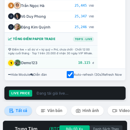
Trần Ngọc Hà
25,445
3
VNĐ
Võ Duy Phong
25,347
4
VNĐ
Đặng Kim Quỳnh
25,246
5
VNĐ
TỔNG ĐIỂM PAPER TRADE
TOP 5 · LIVE
Điểm live = số dư ví + ký quỹ + PnL chưa chốt · Chốt 12:00
ngày cuối tháng · Top 1 trên 20.000 đ nhận 30 ngày VIP Whale.
Demo123
10.115
1
đ
Hide Module
Diễn đàn
Auto-refresh (30s)
Refresh Now
Đang tải giá live...
LIVE PRICE
Tất cả
Văn bản
Hình ảnh
Video
Trung Tâm
(BTC
Biểu Đồ Xu
Danh Sách Theo