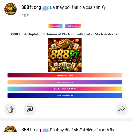
#mucgia64963
#vlikevn
#titanbot
888ft org
Đã thay đổi ảnh bìa của anh ấy
5 giờ
📰 Nguồn: CoinDesk
888ft org
Đã thay đổi ảnh đại diện của anh ấy