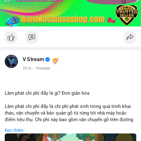
V Stream
35 m
·
Youtube
Lâm phát chi phí đẩy là gì? Đơn giản hóa
Lâm phát chi phí đẩy là chi phí phát sinh trong quá trình khai
thác, vận chuyển và bảo quản gỗ từ rừng tới nhà máy hoặc
điểm tiêu thụ. Chi phí này bao gồm vận chuyển gỗ trên đường
bộ, đường thủy hoặc đường ray, phụ thuộc vào khoảng cách và
Đọc thêm
điều kiện địa hình. Việc hiểu rõ chi phí đẩy giúp doanh nghiệp
lâm nghiệp tối ưu hoá chuỗi cung ứng và kiểm soát lợi nhuận.