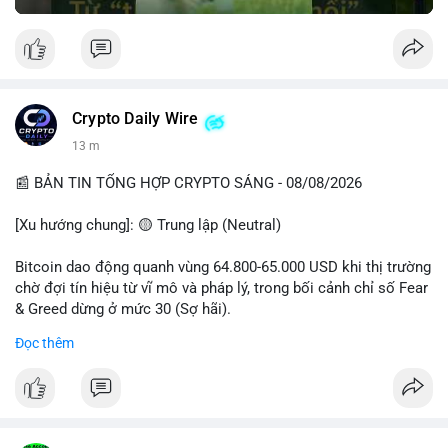
Crypto Daily Wire
13 m
📰 BẢN TIN TỔNG HỢP CRYPTO SÁNG - 08/08/2026
[Xu hướng chung]: 🟡 Trung lập (Neutral)
Bitcoin dao động quanh vùng 64.800-65.000 USD khi thị trường
chờ đợi tín hiệu từ vĩ mô và pháp lý, trong bối cảnh chỉ số Fear
& Greed dừng ở mức 30 (Sợ hãi).
Đọc thêm
- Thị trường & Giá cả: Chuỗi giao dịch cá voi BTC diễn ra dày
đặc, đáng chú ý nhất là lệnh chuyển 289,92 BTC trị giá 18,83
triệu USD lúc 08:19 UTC và 61,37 BTC (gần 4 triệu USD) lúc
06:19 UTC. Các lệnh này chủ yếu là tái phân bổ tài sản, chưa
tạo áp lực bán trực tiếp lên sàn.