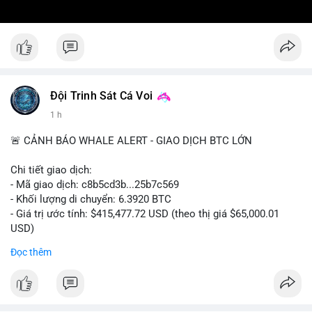
Đội Trinh Sát Cá Voi
1 h
🚨 CẢNH BÁO WHALE ALERT - GIAO DỊCH BTC LỚN
Chi tiết giao dịch:
- Mã giao dịch: c8b5cd3b...25b7c569
- Khối lượng di chuyển: 6.3920 BTC
- Giá trị ước tính: $415,477.72 USD (theo thị giá $65,000.01
USD)
- Thời gian: 11:19:49 2026-08-08 UTC
Đọc thêm
Nhận định phân tích: Giao dịch 6.3920 BTC trị giá hơn 415
nghìn USD được xác nhận trong mempool, mức chuyển động
trung bình lớn, chưa đủ tạo áp lực bán trực tiếp nhưng phản