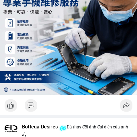
Khối lượng 12.29 BTC chưa đủ tạo áp lực bán lớn, không cần
hoảng loạn. Theo dõi sát dòng tiền đổ vào sàn giao dịch tập
trung trong 24 giờ tới.
#12dot29btc
#vilanh
#tichluydaihan
#phienau
#btcmempool
Bottega Desires
Đã thay đổi ảnh đại diện của anh
ấy