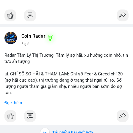
Coin Radar
5 giờ
Radar Tâm Lý Thị Trường: Tâm lý sợ hãi, xu hướng coin nhỏ, tin
tức ấn tượng
📊 CHỈ SỐ SỢ HÃI & THAM LAM: Chỉ số Fear & Greed chỉ 30
(sợ hãi cực cao), thị trường đang ở trạng thái ngại rủi ro. Số
lượng người tham gia giảm nhẹ, nhiều người bán sớm do sợ
tàn.
Đọc thêm
📈 XU HƯỚNG TÌM KIẾM & THẢO LUẬN: Biconomy (BICO),
Pudgy Penguins (PENGU), Bitcoin SV (BSV) và Kaspa (KAS) là
coin được tìm kiếm nhiều nhất. Chủ đề NFT (Pudgy Penguins),
AI (Hyperliquid) và ổn định (BSV) nổi bật.
Tải nhiều bài viết hơn