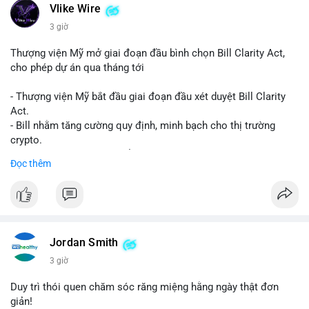
Vlike Wire
3 giờ
Thượng viện Mỹ mở giai đoạn đầu bình chọn Bill Clarity Act,
cho phép dự án qua tháng tới
- Thượng viện Mỹ bắt đầu giai đoạn đầu xét duyệt Bill Clarity
Act.
- Bill nhằm tăng cường quy định, minh bạch cho thị trường
crypto.
- Đạt 60 phiếu cần thiết để tiến tới tháng tới.
Đọc thêm
- Bill có thể ảnh hưởng pháp lý, hoạt động của các đồng tiền kỹ
thuật số.
#binancesquare
#cryptonews
#regulation
#ussenate
#clarityact
Jordan Smith
$btc $eth
3 giờ
#vlikevn
#titanbot
Duy trì thói quen chăm sóc răng miệng hằng ngày thật đơn
giản!