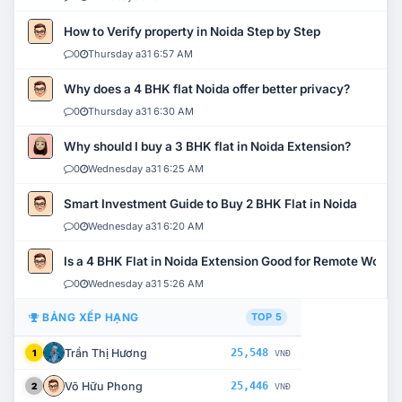
How to Verify property in Noida Step by Step
0
Thursday a31 6:57 AM
Why does a 4 BHK flat Noida offer better privacy?
0
Thursday a31 6:30 AM
Why should I buy a 3 BHK flat in Noida Extension?
0
Wednesday a31 6:25 AM
Smart Investment Guide to Buy 2 BHK Flat in Noida
0
Wednesday a31 6:20 AM
Is a 4 BHK Flat in Noida Extension Good for Remote Work?
0
Wednesday a31 5:26 AM
BẢNG XẾP HẠNG
TOP 5
Trần Thị Hương
25,548
1
VNĐ
Võ Hữu Phong
25,446
2
VNĐ