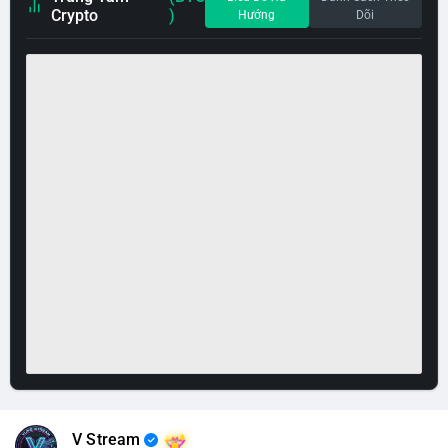
Crypto
)
Hướng
Dõi
V Stream