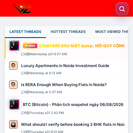
LATEST THREADS
HOTTEST THREADS
MOST VIEWED THRE
CẢNH BÁO BẢO MẬT &amp; NỘI QUY CỘNG ĐỒNG
VÀNG
0
Wednesday a31 6:07 AM
Luxury Apartments in Noida Investment Guide
0
Yesterday at 6:13 AM
Is RERA Enough When Buying Flats in Noida?
0
Yesterday at 5:37 AM
BTC (Bitcoin) - Phân tích snapshot ngày 06/08/2026
0
Thursday a31 2:43 PM
What should I verify before booking 3 BHK flats in Noida?
0
Thursday a31 8:01 AM