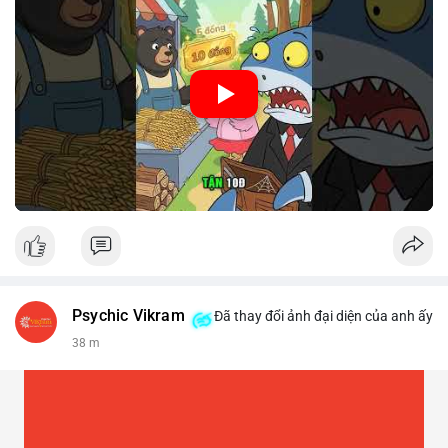
🎥 Xem video trực tiếp tại:
Nguồn: Cú Thông Thái
Psychic Vikram
Đã thay đổi ảnh đại diện của anh ấy
38 m