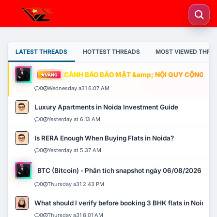
LATEST THREADS
HOTTEST THREADS
MOST VIEWED THRE
CẢNH BÁO BẢO MẬT &amp; NỘI QUY CỘNG ĐỒNG
VÀNG
0
Wednesday a31 6:07 AM
Luxury Apartments in Noida Investment Guide
0
Yesterday at 6:13 AM
Is RERA Enough When Buying Flats in Noida?
0
Yesterday at 5:37 AM
BTC (Bitcoin) - Phân tích snapshot ngày 06/08/2026
0
Thursday a31 2:43 PM
What should I verify before booking 3 BHK flats in Noida?
0
Thursday a31 8:01 AM