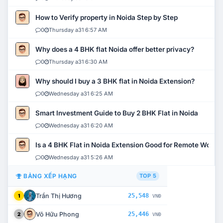
How to Verify property in Noida Step by Step
0
Thursday a31 6:57 AM
Why does a 4 BHK flat Noida offer better privacy?
0
Thursday a31 6:30 AM
Why should I buy a 3 BHK flat in Noida Extension?
0
Wednesday a31 6:25 AM
Smart Investment Guide to Buy 2 BHK Flat in Noida
0
Wednesday a31 6:20 AM
Is a 4 BHK Flat in Noida Extension Good for Remote Work?
0
Wednesday a31 5:26 AM
BẢNG XẾP HẠNG
TOP 5
Trần Thị Hương
25,548
1
VNĐ
Võ Hữu Phong
25,446
2
VNĐ