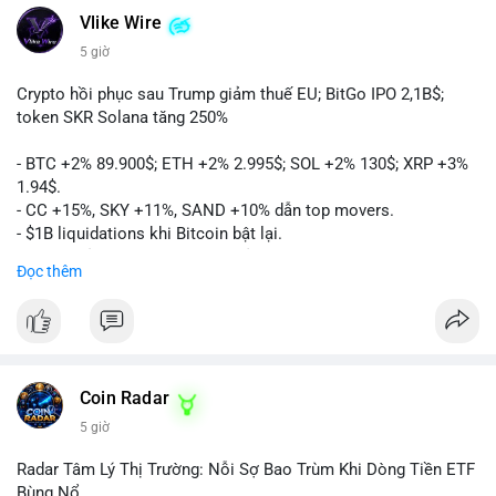
Vlike Wire
5 giờ
Crypto hồi phục sau Trump giảm thuế EU; BitGo IPO 2,1B$;
token SKR Solana tăng 250%
- BTC +2% 89.900$; ETH +2% 2.995$; SOL +2% 130$; XRP +3%
1.94$.
- CC +15%, SKY +11%, SAND +10% dẫn top movers.
- $1B liquidations khi Bitcoin bật lại.
- Trump hủy thuế EU, tín hiệu giảm áp lực.
Đọc thêm
- Vitalik đề xuất DVT staking cho Ethereum.
- BitGo IPO 18$/cổ phiếu, trị giá ~2B$.
- Senate Ag Committee tiến hành Clarity Act.
- Newrez tính crypto vào điều kiện vay nhà.
- HK cấp giấy phép stablecoin mới.
- Tòa án Nga công nhận crypto là tài sản.
Coin Radar
- Trump hy vọng ký bill cấu trúc thị trường crypto.
5 giờ
- Saga EVM bị hack 7M$, quỹ trộm chuyển sang Ethereum.
- Steak ’n Shake thưởng BTC cho nhân viên.
Radar Tâm Lý Thị Trường: Nỗi Sợ Bao Trùm Khi Dòng Tiền ETF
#binancesquare
#cryptonews
#btc
#eth
#sol
#xrp
#cc
#sky
Bùng Nổ