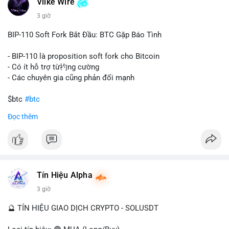
Vlike Wire
này có thể phản ánh ba kịch bản chính: thứ nhất, cá voi đang
chuẩn bị thanh khoản bằng cách chuyển lên sàn giao dịch, tạo
3 giờ
áp lực bán tiềm năng; thứ hai, tài sản được chuyển vào ví lạnh
để nắm giữ dài hạn, thể hiện niềm tin vào xu hướng tăng; thứ
BIP-110 Soft Fork Bắt Đầu: BTC Gặp Báo Tình
ba, hành vi chia tách hoặc tái cấu trúc danh mục nhằm phân
tán rủi ro. Với mức giá 65K, khối lượng này không quá lớn để
- BIP-110 là proposition soft fork cho Bitcoin
gây sốc thanh khoản tức thời, nhưng vẫn đủ sức tạo biến động
- Có ít hỗ trợ từ礿ng cường
tâm lý ngắn hạn nếu hướng đến sàn tập trung.
- Các chuyên gia cũng phản đối mạnh
Lời khuyên cho nhà đầu tư nhỏ lẻ:
$btc
#btc
Theo dõi các giao dịch tiếp theo từ cùng địa chỉ ví để xác nhận
Đọc thêm
hướng đi của dòng tiền. Tránh hành động theo cảm xúc, ưu
#vlikevn
#titanbot
tiên quản trị rủi ro và không mở vị thế lớn trước khi có tín hiệu
rõ ràng về đích đến của số BTC này.
📰 Nguồn: CoinDesk
#94dot58btc
#vilanh
#chuyentiencavoi
#btcmempool
#dongtienlon
Tín Hiệu Alpha
3 giờ
🔮 TÍN HIỆU GIAO DỊCH CRYPTO - SOLUSDT