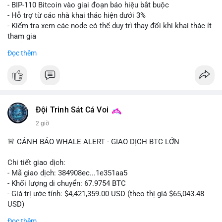
Lời khuyên: Nhà đầu tư nhỏ lẻ nên thận trọng quan sát biến
- BIP-110 Bitcoin vào giai đoạn báo hiệu bắt buộc
động thanh khoản trong 24-48 giờ tới. Tránh hành động theo
- Hỗ trợ từ các nhà khai thác hiện dưới 3%
cảm xúc, hãy chờ xác nhận điểm đến của số BTC này trước khi
- Kiểm tra xem các node có thể duy trì thay đổi khi khai thác ít
điều chỉnh vị thế.
tham gia
- Thảo luận về phương án hard fork dự phòng nếu cần
Đọc thêm
#556btc
#36trusd
#cavoichuyentien
#aplucban
#tichluydaihan
$btc
#btc
#vlikevn
#titanbot
📰 Nguồn: Cointelegraph
Đội Trinh Sát Cá Voi
2 giờ
🚨 CẢNH BÁO WHALE ALERT - GIAO DỊCH BTC LỚN
Chi tiết giao dịch:
- Mã giao dịch: 384908ec...1e351aa5
- Khối lượng di chuyển: 67.9754 BTC
- Giá trị ước tính: $4,421,359.00 USD (theo thị giá $65,043.48
USD)
- Thời gian: 21:19:29 2026-08-08 UTC
Đọc thêm