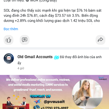
Loại tín hiệu: 🟢 MUA (Long/Buy)
SOL đang cho thấy sức mạnh khi giá hiện tại $76.16 bám sát
vùng đỉnh 24h $76.81, cách đáy $73.57 tới 3.5%. Biến động
dương +2.89% cùng khối lượng giao dịch 1.42 triệu SOL cho
thấy lực cầu chủ động đang chiếm ưu thế, phe mua kiểm soát
Đọc thêm
hoàn toàn nhịp điều chỉnh.
Khuyến nghị giao dịch cụ thể:
- Vùng Entry: 75.80 - 76.20 (chờ retest vùng kháng cự cũ thành
hỗ trợ)
- Mục tiêu chốt lời: TP1: 77.50, TP2: 78.80
Old Gmail Accounts
Đã thay đổi ảnh bìa của anh
- Cắt lỗ: 74.90 (dưới vùng hỗ trợ gần nhất)
ấy
4 giờ
Quản trị vốn: Khối lượng vào lệnh tối đa 2-3% tài khoản, ưu tiên
chốt 50% vị thế tại TP1 và dời stop loss về điểm hòa vốn.
#solusdt
#longsol
#vung76
#breakoutsol
#lenhmuasol