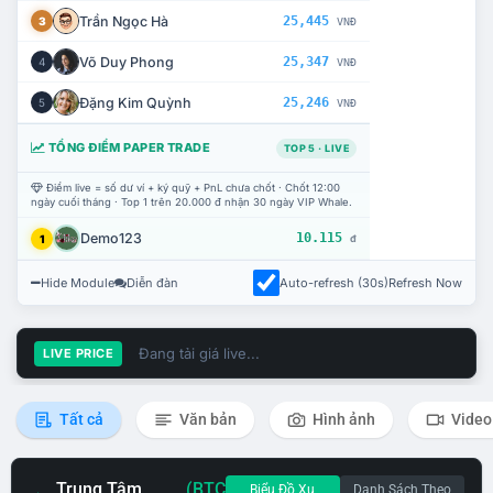
Trần Ngọc Hà
25,445
3
VNĐ
Võ Duy Phong
25,347
4
VNĐ
Đặng Kim Quỳnh
25,246
5
VNĐ
TỔNG ĐIỂM PAPER TRADE
TOP 5 · LIVE
Điểm live = số dư ví + ký quỹ + PnL chưa chốt · Chốt 12:00
ngày cuối tháng · Top 1 trên 20.000 đ nhận 30 ngày VIP Whale.
Demo123
10.115
1
đ
Hide Module
Diễn đàn
Auto-refresh (30s)
Refresh Now
Đang tải giá live...
LIVE PRICE
Tất cả
Văn bản
Hình ảnh
Video
Trung Tâm
(BTC
Biểu Đồ Xu
Danh Sách Theo