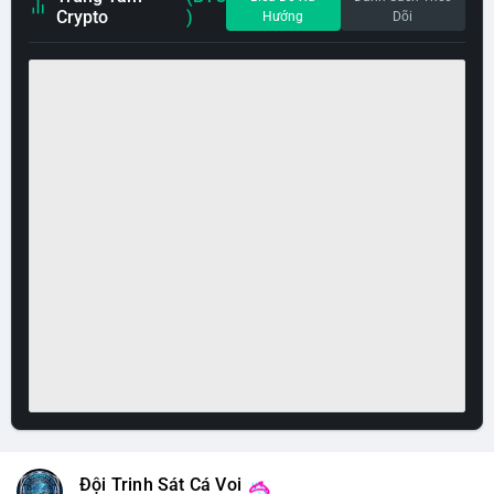
Crypto
)
Hướng
Dõi
Đội Trinh Sát Cá Voi