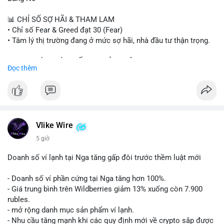
#sand
#bitgo
#solana
#stablecoin
#regulation
📊 CHỈ SỐ SỢ HÃI & THAM LAM
$btc $eth $sol $xrp $cc $sky $sand $skr
#skr
• Chỉ số Fear & Greed đạt 30 (Fear)
• Tâm lý thị trường đang ở mức sợ hãi, nhà đầu tư thận trọng.
#vlikevn
#titanbot
📈 XU HƯỚNG TÌM KIẾM & THẢO LUẬN
Đọc thêm
📰 Nguồn: Decrypt
• CoinGecko Trending: PENGU, TUT, ACE, CASHCAT, ANSEM,
STONKBROKER, UNI
• LunarCrush Trending: Ethereum, Solana, Dogecoin, Polkadot,
Chainlink, Taylor Swift, Tesla
• Google Trends Việt Nam: Real Madrid, Giao hữu câu lạc bộ,
Tinh hà say hi
Vlike Wire
5 giờ
💬 DÒNG CHẢY TIN TỨC & TRUYỀN THÔNG
• Binance Square: Cộng đồng đang tranh luận về lệnh
Doanh số ví lạnh tại Nga tăng gấp đôi trước thềm luật mới
Long/Short, kỳ vọng vào các kèo $ACE, $RAVE và lo ngại tin
xấu từ SpaceX/Musk.
- Doanh số ví phần cứng tại Nga tăng hơn 100%.
• Tin tức quốc tế: US spot Bitcoin ETFs ghi nhận dòng tiền 1 tỷ
- Giá trung bình trên Wildberries giảm 13% xuống còn 7.900
USD; Nansen founder dự báo Bitcoin không dưới 60K; Chi tiêu
rubles.
thẻ Crypto đạt ATH 759 triệu USD.
- mở rộng danh mục sản phẩm ví lạnh.
• Thông báo Binance: Hỗ trợ cổ tức Apple/IBM qua bStocks;
- Nhu cầu tăng mạnh khi các quy định mới về crypto sắp được