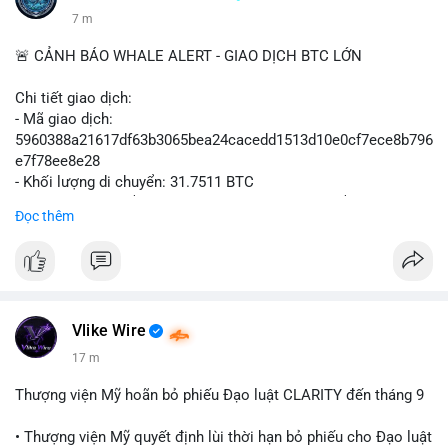
7 m
🚨 CẢNH BÁO WHALE ALERT - GIAO DỊCH BTC LỚN
Chi tiết giao dịch:
- Mã giao dịch:
5960388a21617df63b3065bea24cacedd1513d10e0cf7ece8b796
e7f78ee8e28
- Khối lượng di chuyển: 31.7511 BTC
- Giá trị ước tính: $2,042,300.50 USD (theo thị giá $64,322.12
Đọc thêm
USD)
- Thời gian: 03:19:19 2
Vlike Wire
17 m
Thượng viện Mỹ hoãn bỏ phiếu Đạo luật CLARITY đến tháng 9
• Thượng viện Mỹ quyết định lùi thời hạn bỏ phiếu cho Đạo luật