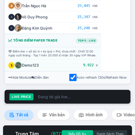
Trần Ngọc Hà
25,445
3
VNĐ
Võ Duy Phong
25,347
4
VNĐ
Đặng Kim Quỳnh
25,246
5
VNĐ
TỔNG ĐIỂM PAPER TRADE
TOP 5 · LIVE
Điểm live = số dư ví + ký quỹ + PnL chưa chốt · Chốt 12:00
ngày cuối tháng · Top 1 trên 20.000 đ nhận 30 ngày VIP Whale.
Demo123
9.922
1
đ
Hide Module
Diễn đàn
Auto-refresh (30s)
Refresh Now
Đang tải giá live...
LIVE PRICE
Tất cả
Văn bản
Hình ảnh
Video
Trung Tâm
(BTC
Biểu Đồ Xu
Danh Sách Theo