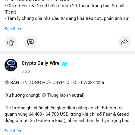
• Chỉ số Fear & Greed hiện ở mức 29, thuộc trạng thái Sợ hãi
#vlikevn
#titanbot
(Fear).
• Tâm lý chung của nhà đầu tư đang khá tiêu cực, phản ánh sự
📰 Nguồn: Cointelegraph
thận trọng cao độ trước các biến động thị trường.
Đọc thêm
📈 XU HƯỚNG TÌM KIẾM & THẢO LUẬN
• CoinGecko Trending: Plume (PLUME), Cash Cat (CASHCAT),
Biconomy (BICO), Hashflow (HFT), Ondo (ONDO), StonkBroker
(STONKBROKER), (PUMP).
• LunarCrush Trending: Ethereum, Solana, Dogecoin, Polkadot,
Crypto Daily Wire
Chainlink.
3 giờ
• Google Trends Việt Nam: Các chủ đề về bóng đá (Man Utd,
Viettel) và các từ khóa đời sống khác đang chiếm ưu thế.
📰 BẢN TIN TỔNG HỢP CRYPTO TỐI - 07/08/2026
💬 DÒNG CHẢY TIN TỨC & TRUYỀN THÔNG
[Xu hướng chung]: 🟡 Trung lập (Neutral)
• Tin tức pháp lý: Tòa phúc thẩm Hoa Kỳ giữ nguyên bản án 25
năm tù đối với Sam Bankman-Fried (FTX).
Thị trường ghi nhận phiên giao dịch giằng co khi Bitcoin trụ
• Tin tức vĩ mô: Cảnh báo về tình trạng stagflation (lạm phát
quanh vùng 64.400 - 64.700 USD, trong khi chỉ số Fear & Greed
đình trệ) từ dữ liệu PMI của Mỹ; thu nhập của người Mỹ đang
dừng ở mức 25 (Extreme Fear), phản ánh tâm lý thận trọng bao
chịu áp lực lớn.
trùm giới đầu tư.
Đọc thêm
• Tin tức Binance: Binance chuẩn bị nâng cấp dịch vụ giao dịch