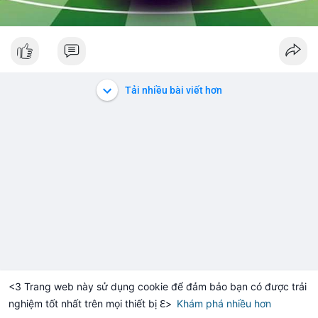
Tải nhiều bài viết hơn
<3 Trang web này sử dụng cookie để đảm bảo bạn có được trải
nghiệm tốt nhất trên mọi thiết bị ℇ>
Khám phá nhiều hơn
Solana
BNB
$1,900.98
$72.72
TH
+0.20%
SOL
-1.09%
B