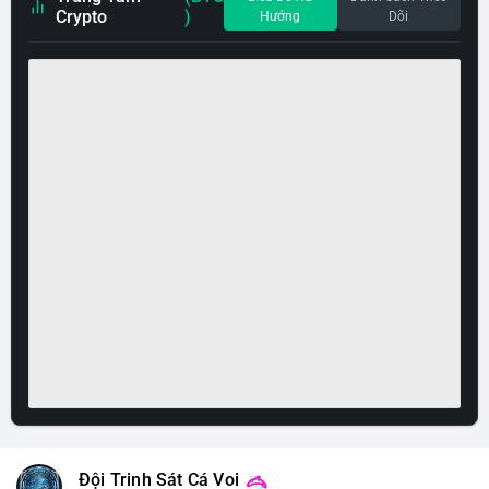
Crypto
)
Hướng
Dõi
Đội Trinh Sát Cá Voi