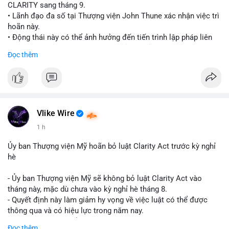
CLARITY sang tháng 9.
• Lãnh đạo đa số tại Thượng viện John Thune xác nhận việc trì
hoãn này.
• Động thái này có thể ảnh hưởng đến tiến trình lập pháp liên
quan đến khung pháp lý tiền điện tử tại Mỹ.
Đọc thêm
$btc $eth
#vlikevn
#titanbot
📰 Nguồn: Cointelegraph
Vlike Wire
1 h
Ủy ban Thượng viện Mỹ hoãn bỏ luật Clarity Act trước kỳ nghỉ
hè
- Ủy ban Thượng viện Mỹ sẽ không bỏ luật Clarity Act vào
tháng này, mặc dù chưa vào kỳ nghỉ hè tháng 8.
- Quyết định này làm giảm hy vọng về việc luật có thể được
thông qua và có hiệu lực trong năm nay.
- Luật Clarity Act nhằm cung cấp quy định rõ ràng hơn về danh
Đọc thêm