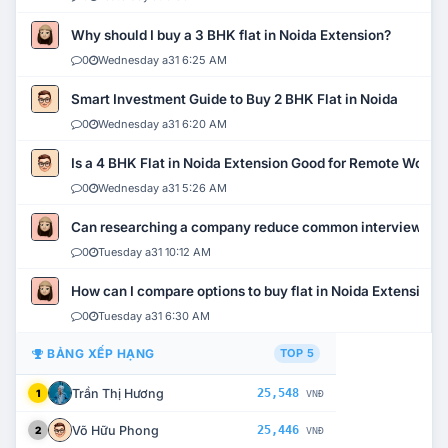
Why should I buy a 3 BHK flat in Noida Extension?
0
Wednesday a31 6:25 AM
Smart Investment Guide to Buy 2 BHK Flat in Noida
0
Wednesday a31 6:20 AM
Is a 4 BHK Flat in Noida Extension Good for Remote Work?
0
Wednesday a31 5:26 AM
Can researching a company reduce common interview mi
0
Tuesday a31 10:12 AM
How can I compare options to buy flat in Noida Extension?
0
Tuesday a31 6:30 AM
BẢNG XẾP HẠNG
TOP 5
Trần Thị Hương
25,548
1
VNĐ
Võ Hữu Phong
25,446
2
VNĐ