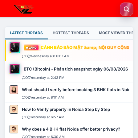
LATEST THREADS
HOTTEST THREADS
MOST VIEWED THRE
CẢNH BÁO BẢO MẬT &amp; NỘI QUY CỘNG ĐỒNG
VÀNG
0
Wednesday a31 6:07 AM
BTC (Bitcoin) - Phân tích snapshot ngày 06/08/2026
0
Yesterday at 2:43 PM
What should I verify before booking 3 BHK flats in Noida?
0
Yesterday at 8:01 AM
How to Verify property in Noida Step by Step
0
Yesterday at 6:57 AM
Why does a 4 BHK flat Noida offer better privacy?
0
Yesterday at 6:30 AM