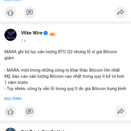
mục chứng chỉ cho tài sản số tại Mỹ.
- Sự trì hoãn có thể ảnh hưởng đến sự tin tưởng của nhà đầu tư
và phát triển thị trường crypto tại Mỹ.
$btc $eth
Vlike Wire
#vlikevn
#titanbot
1 h
📰 Nguồn: CoinDesk
MARA ghi kỷ lục sản lượng BTC Q2 nhưng lỗ vì giá Bitcoin
giảm
- MARA, một trong những công ty khai thác Bitcoin lớn nhất
Mỹ, báo cáo sản lượng Bitcoin cao nhất trong quý II kể từ hơn
1 năm trước.
- Tuy nhiên, công ty vẫn lỗ trong quý II do giá Bitcoin trung bình
giảm 28% so với cùng kỳ năm trước.
Đọc thêm
- Sự tăng sản lượng không đủ bù đắp cho sự suy giảm giá trị
của Bitcoin, ảnh hưởng trực tiếp đến doanh thu và lợi nhuận.
$btc
#btc