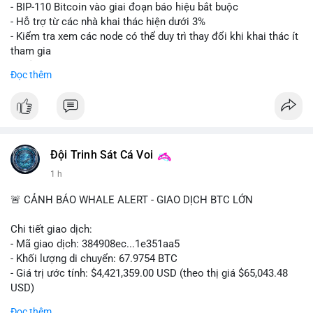
Lời khuyên: Nhà đầu tư nhỏ lẻ nên thận trọng quan sát biến
- BIP-110 Bitcoin vào giai đoạn báo hiệu bắt buộc
động thanh khoản trong 24-48 giờ tới. Tránh hành động theo
- Hỗ trợ từ các nhà khai thác hiện dưới 3%
cảm xúc, hãy chờ xác nhận điểm đến của số BTC này trước khi
- Kiểm tra xem các node có thể duy trì thay đổi khi khai thác ít
điều chỉnh vị thế.
tham gia
- Thảo luận về phương án hard fork dự phòng nếu cần
Đọc thêm
#556btc
#36trusd
#cavoichuyentien
#aplucban
#tichluydaihan
$btc
#btc
#vlikevn
#titanbot
📰 Nguồn: Cointelegraph
Đội Trinh Sát Cá Voi
1 h
🚨 CẢNH BÁO WHALE ALERT - GIAO DỊCH BTC LỚN
Chi tiết giao dịch:
- Mã giao dịch: 384908ec...1e351aa5
- Khối lượng di chuyển: 67.9754 BTC
- Giá trị ước tính: $4,421,359.00 USD (theo thị giá $65,043.48
USD)
- Thời gian: 21:19:29 2026-08-08 UTC
Đọc thêm