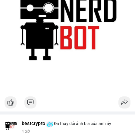
bestcrypto
Đã thay đổi ảnh bìa của anh ấy
4 giờ