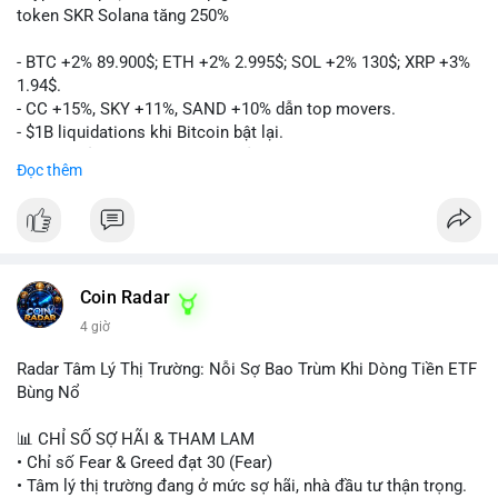
token SKR Solana tăng 250%
- BTC +2% 89.900$; ETH +2% 2.995$; SOL +2% 130$; XRP +3%
1.94$.
- CC +15%, SKY +11%, SAND +10% dẫn top movers.
- $1B liquidations khi Bitcoin bật lại.
- Trump hủy thuế EU, tín hiệu giảm áp lực.
Đọc thêm
- Vitalik đề xuất DVT staking cho Ethereum.
- BitGo IPO 18$/cổ phiếu, trị giá ~2B$.
- Senate Ag Committee tiến hành Clarity Act.
- Newrez tính crypto vào điều kiện vay nhà.
- HK cấp giấy phép stablecoin mới.
- Tòa án Nga công nhận crypto là tài sản.
Coin Radar
- Trump hy vọng ký bill cấu trúc thị trường crypto.
4 giờ
- Saga EVM bị hack 7M$, quỹ trộm chuyển sang Ethereum.
- Steak ’n Shake thưởng BTC cho nhân viên.
Radar Tâm Lý Thị Trường: Nỗi Sợ Bao Trùm Khi Dòng Tiền ETF
#binancesquare
#cryptonews
#btc
#eth
#sol
#xrp
#cc
#sky
Bùng Nổ
#sand
#bitgo
#solana
#stablecoin
#regulation
📊 CHỈ SỐ SỢ HÃI & THAM LAM
$btc $eth $sol $xrp $cc $sky $sand $skr
#skr
• Chỉ số Fear & Greed đạt 30 (Fear)
• Tâm lý thị trường đang ở mức sợ hãi, nhà đầu tư thận trọng.