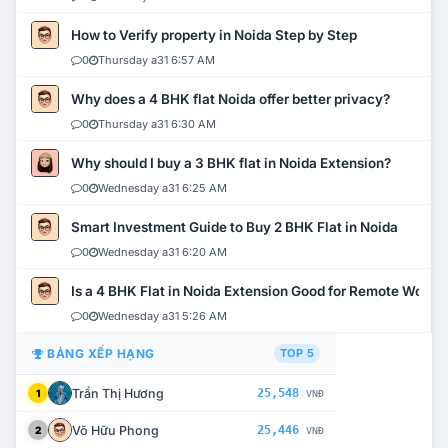
How to Verify property in Noida Step by Step
0
Thursday a31 6:57 AM
Why does a 4 BHK flat Noida offer better privacy?
0
Thursday a31 6:30 AM
Why should I buy a 3 BHK flat in Noida Extension?
0
Wednesday a31 6:25 AM
Smart Investment Guide to Buy 2 BHK Flat in Noida
0
Wednesday a31 6:20 AM
Is a 4 BHK Flat in Noida Extension Good for Remote Work?
0
Wednesday a31 5:26 AM
BẢNG XẾP HẠNG
TOP 5
Trần Thị Hương
25,548
1
VNĐ
Võ Hữu Phong
25,446
2
VNĐ