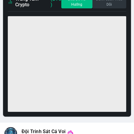
Crypto
)
Hướng
Dõi
Đội Trinh Sát Cá Voi