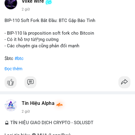
Vlike Wire
này có thể phản ánh ba kịch bản chính: thứ nhất, cá voi đang
chuẩn bị thanh khoản bằng cách chuyển lên sàn giao dịch, tạo
2 giờ
áp lực bán tiềm năng; thứ hai, tài sản được chuyển vào ví lạnh
để nắm giữ dài hạn, thể hiện niềm tin vào xu hướng tăng; thứ
BIP-110 Soft Fork Bắt Đầu: BTC Gặp Báo Tình
ba, hành vi chia tách hoặc tái cấu trúc danh mục nhằm phân
tán rủi ro. Với mức giá 65K, khối lượng này không quá lớn để
- BIP-110 là proposition soft fork cho Bitcoin
gây sốc thanh khoản tức thời, nhưng vẫn đủ sức tạo biến động
- Có ít hỗ trợ từ礿ng cường
tâm lý ngắn hạn nếu hướng đến sàn tập trung.
- Các chuyên gia cũng phản đối mạnh
Lời khuyên cho nhà đầu tư nhỏ lẻ:
$btc
#btc
Theo dõi các giao dịch tiếp theo từ cùng địa chỉ ví để xác nhận
Đọc thêm
hướng đi của dòng tiền. Tránh hành động theo cảm xúc, ưu
#vlikevn
#titanbot
tiên quản trị rủi ro và không mở vị thế lớn trước khi có tín hiệu
rõ ràng về đích đến của số BTC này.
📰 Nguồn: CoinDesk
#94dot58btc
#vilanh
#chuyentiencavoi
#btcmempool
#dongtienlon
Tín Hiệu Alpha
2 giờ
🔮 TÍN HIỆU GIAO DỊCH CRYPTO - SOLUSDT