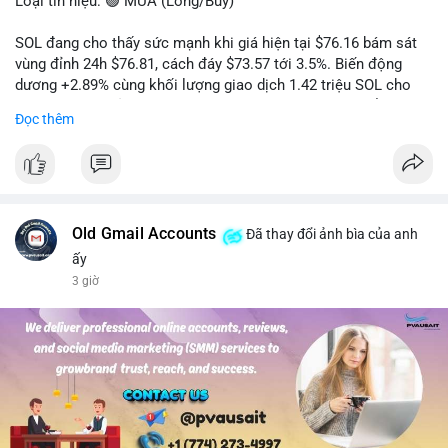
Loại tín hiệu: 🟢 MUA (Long/Buy)
SOL đang cho thấy sức mạnh khi giá hiện tại $76.16 bám sát
vùng đỉnh 24h $76.81, cách đáy $73.57 tới 3.5%. Biến động
dương +2.89% cùng khối lượng giao dịch 1.42 triệu SOL cho
thấy lực cầu chủ động đang chiếm ưu thế, phe mua kiểm soát
Đọc thêm
hoàn toàn nhịp điều chỉnh.
Khuyến nghị giao dịch cụ thể:
- Vùng Entry: 75.80 - 76.20 (chờ retest vùng kháng cự cũ thành
hỗ trợ)
- Mục tiêu chốt lời: TP1: 77.50, TP2: 78.80
Old Gmail Accounts
Đã thay đổi ảnh bìa của anh
- Cắt lỗ: 74.90 (dưới vùng hỗ trợ gần nhất)
ấy
3 giờ
Quản trị vốn: Khối lượng vào lệnh tối đa 2-3% tài khoản, ưu tiên
chốt 50% vị thế tại TP1 và dời stop loss về điểm hòa vốn.
#solusdt
#longsol
#vung76
#breakoutsol
#lenhmuasol