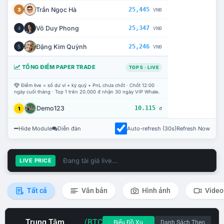
Trần Ngọc Hà
25,445
3
VNĐ
Võ Duy Phong
25,347
4
VNĐ
Đặng Kim Quỳnh
25,246
5
VNĐ
TỔNG ĐIỂM PAPER TRADE
TOP 5 · LIVE
Điểm live = số dư ví + ký quỹ + PnL chưa chốt · Chốt 12:00
ngày cuối tháng · Top 1 trên 20.000 đ nhận 30 ngày VIP Whale.
Demo123
10.115
1
đ
Hide Module
Diễn đàn
Auto-refresh (30s)
Refresh Now
Đang tải giá live...
LIVE PRICE
Tất cả
Văn bản
Hình ảnh
Video
Trung Tâm
(BTC
Biểu Đồ Xu
Danh Sách Theo