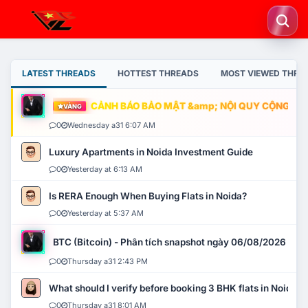
LATEST THREADS
HOTTEST THREADS
MOST VIEWED THRE
CẢNH BÁO BẢO MẬT &amp; NỘI QUY CỘNG ĐỒNG
VÀNG
0
Wednesday a31 6:07 AM
Luxury Apartments in Noida Investment Guide
0
Yesterday at 6:13 AM
Is RERA Enough When Buying Flats in Noida?
0
Yesterday at 5:37 AM
BTC (Bitcoin) - Phân tích snapshot ngày 06/08/2026
0
Thursday a31 2:43 PM
What should I verify before booking 3 BHK flats in Noida?
0
Thursday a31 8:01 AM