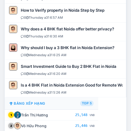
How to Verify property in Noida Step by Step
0
Thursday a31 6:57 AM
Why does a 4 BHK flat Noida offer better privacy?
0
Thursday a31 6:30 AM
Why should I buy a 3 BHK flat in Noida Extension?
0
Wednesday a31 6:25 AM
Smart Investment Guide to Buy 2 BHK Flat in Noida
0
Wednesday a31 6:20 AM
Is a 4 BHK Flat in Noida Extension Good for Remote Work?
0
Wednesday a31 5:26 AM
BẢNG XẾP HẠNG
TOP 5
Trần Thị Hương
25,548
1
VNĐ
Võ Hữu Phong
25,446
2
VNĐ