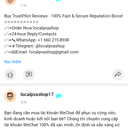
1 m
Buy TrustPilot Reviews - 100% Fast & Secure Reputation Boost
⭐⭐⭐⭐⭐⭐⭐⭐⭐⭐⭐
✅⇒Order Now:localpvashop
✅⇒24-hour Reply/Contacts
✅⇒📞WhatsApp: +1 660 215-8938
✅⇒✈️Telegram: @localpvashop
✅⇒📧Email: localpvashop@gmail.com
⭐⭐⭐⭐⭐⭐⭐⭐⭐⭐⭐
Đọc thêm
localpvashop17
5 m
Bạn đang cần mua tài khoản WeChat để phục vụ công việc,
kinh doanh hoặc kết nối bạn bè? Chúng tôi chuyên cung cấp
tài khoản WeChat 100% đã xác minh, ổn định và sẵn sàng sử