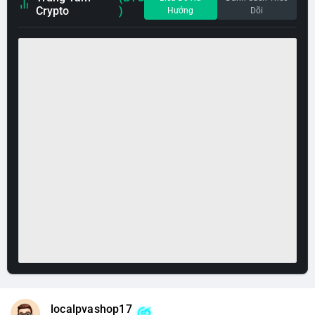
Crypto
)
Hướng
Dõi
localpvashop17