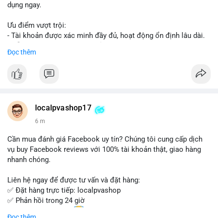
dụng ngay.
Ưu điểm vượt trội:
- Tài khoản được xác minh đầy đủ, hoạt động ổn định lâu dài.
- Hỗ trợ khách hàng 24/7, phản hồi nhanh chóng.
Đọc thêm
- Giao dịch an toàn, bảo mật thông tin.
Đặt hàng ngay hôm nay để nhận ưu đãi tốt nhất!
Liên hệ với chúng tôi qua:
localpvashop17
- WhatsApp: +1 (66
215-8938
- Telegram: @localpvashop
6 m
- Email: localpvashop@gmail.com
Cần mua đánh giá Facebook uy tín? Chúng tôi cung cấp dịch
Đừng bỏ lỡ cơ hội sở hữu tài khoản WeChat chất lượng với giá
vụ buy Facebook reviews với 100% tài khoản thật, giao hàng
tốt. Liên hệ ngay!
nhanh chóng.
Liên hệ ngay để được tư vấn và đặt hàng:
✅ Đặt hàng trực tiếp: localpvashop
✅ Phản hồi trong 24 giờ
✅ WhatsApp: +1 (66
215-8938
Đọc thêm