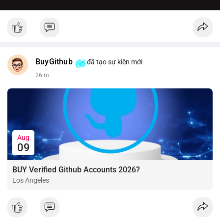
BuyGithub
đã tạo sự kiện mới
26 m
Aug
09
BUY Verified Github Accounts 2026?
Los Angeles