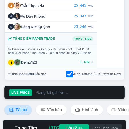
Trần Ngọc Hà
25,445
3
VNĐ
Võ Duy Phong
25,347
4
VNĐ
Đặng Kim Quỳnh
25,246
5
VNĐ
TỔNG ĐIỂM PAPER TRADE
TOP 5 · LIVE
Điểm live = số dư ví + ký quỹ + PnL chưa chốt · Chốt 12:00
ngày cuối tháng · Top 1 trên 20.000 đ nhận 30 ngày VIP Whale.
Demo123
5.492
1
đ
Hide Module
Diễn đàn
Auto-refresh (30s)
Refresh Now
Đang tải giá live...
LIVE PRICE
Tất cả
Văn bản
Hình ảnh
Video
Trung Tâm
(BTC
Biểu Đồ Xu
Danh Sách Theo