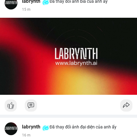
labrynth
✅ Email: localpvashop@gmail.com
Đã thay đổi ảnh bìa của anh ấy
15 m
Liên hệ ngay để được tư vấn chi tiết và hỗ trợ tận tình.
labrynth
Đã thay đổi ảnh đại diện của anh ấy
16 m