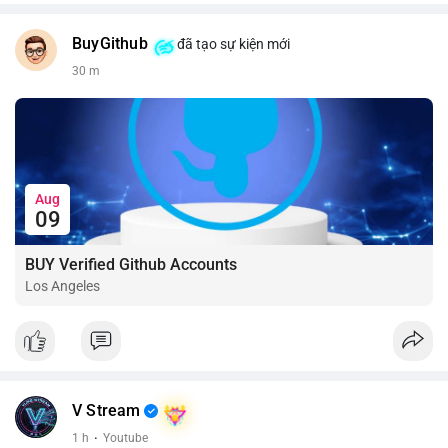
BuyGithub
đã tạo sự kiện mới
30 m
Aug
09
BUY Verified Github Accounts
Los Angeles
V Stream
1 h
·
Youtube