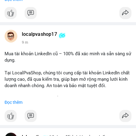
✅ Telegram: @localpvashop
✅ Email: localpvashop@gmail.com
Chất lượng đảm bảo, hỗ trợ tận tình. Hãy liên hệ ngay hôm
nay!
localpvashop17
9 m
Mua tài khoản LinkedIn cũ – 100% đã xác minh và sẵn sàng sử
dụng.
Tại LocalPvaShop, chúng tôi cung cấp tài khoản LinkedIn chất
lượng cao, đã qua kiểm tra, giúp bạn mở rộng mạng lưới kinh
doanh nhanh chóng. An toàn và bảo mật tuyệt đối.
Đặt hàng ngay hôm nay để nhận ưu đãi tốt nhất!
Đọc thêm
✅ Đặt hàng: localpvashop
✅ Phản hồi trong 24 giờ
✅ WhatsApp: +1 (66
215-8938
✅ Telegram: @localpvashop