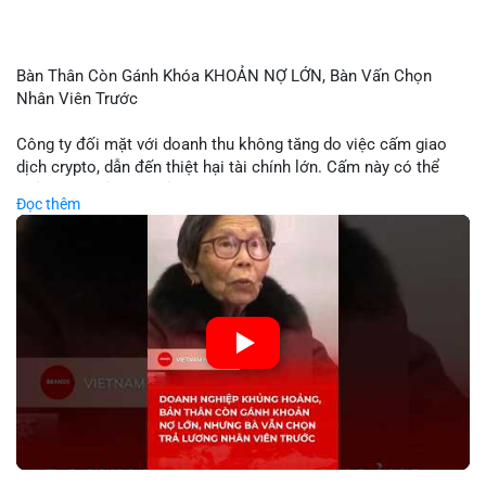
Bàn Thân Còn Gánh Khóa KHOẢN NỢ LỚN, Bàn Vấn Chọn
Nhân Viên Trước
Công ty đối mặt với doanh thu không tăng do việc cấm giao
dịch crypto, dẫn đến thiệt hại tài chính lớn. Cấm này có thể
phản ánh phản ứng của chính quyền hoặc thị trường đối với
Đọc thêm
biến động giá digital asset. Bàn vấn chuyển hướng tập trung
vào nhân lực, cho thấy chiến lược giảm chi phí hoặc điều chỉnh
mô hình kinh doanh. Điều này có thể ảnh hưởng đến thị trường
crypto và các doanh nghiệp liên quan trong tương lai.
🎥 Xem video trực tiếp tại:
Nguồn: KIEN THUC KINH TE