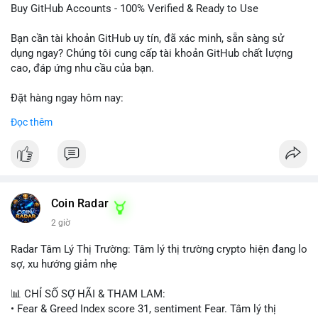
dịch vụ chuyên nghiệp!
Buy GitHub Accounts - 100% Verified & Ready to Use
#buytextnowaccounts
#pva
#textnow
Bạn cần tài khoản GitHub uy tín, đã xác minh, sẵn sàng sử
dụng ngay? Chúng tôi cung cấp tài khoản GitHub chất lượng
cao, đáp ứng nhu cầu của bạn.
Đặt hàng ngay hôm nay:
✅ Order Now: localpvashop
Đọc thêm
✅ Phản hồi trong 24 giờ
✅ WhatsApp: +1 (66
215-8938
✅ Telegram: @localpvashop
✅ Email: localpvashop@gmail.com
Coin Radar
Liên hệ ngay để được tư vấn và hỗ trợ nhanh nhất!
2 giờ
Radar Tâm Lý Thị Trường: Tâm lý thị trường crypto hiện đang lo
sợ, xu hướng giảm nhẹ
📊 CHỈ SỐ SỢ HÃI & THAM LAM:
• Fear & Greed Index score 31, sentiment Fear. Tâm lý thị