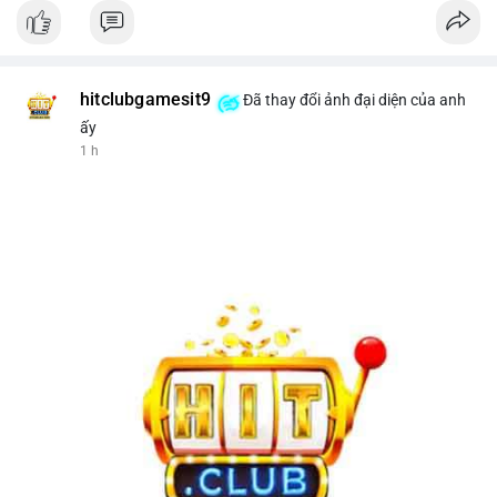
hitclubgamesit9
Đã thay đổi ảnh đại diện của anh
ấy
1 h