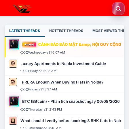
LATEST THREADS
HOTTEST THREADS
MOST VIEWED THRE
CẢNH BÁO BẢO MẬT &amp; NỘI QUY CỘNG ĐỒNG
VÀNG
0
Wednesday a31 6:07 AM
Luxury Apartments in Noida Investment Guide
0
Friday a31 6:13 AM
Is RERA Enough When Buying Flats in Noida?
0
Friday a31 5:37 AM
BTC (Bitcoin) - Phân tích snapshot ngày 06/08/2026
0
Thursday a31 2:43 PM
What should I verify before booking 3 BHK flats in Noida?
0
Thursday a31 8:01 AM