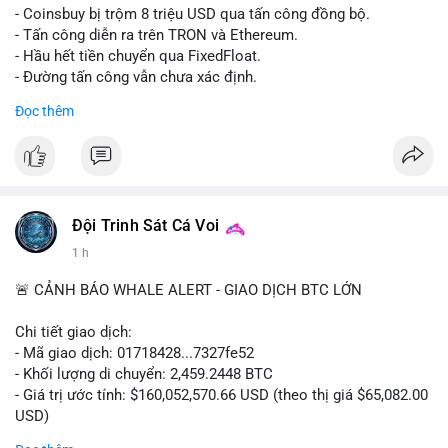
- Coinsbuy bị trộm 8 triệu USD qua tấn công đồng bộ.
- Tấn công diễn ra trên TRON và Ethereum.
- Hầu hết tiền chuyển qua FixedFloat.
- Đường tấn công vẫn chưa xác định.
Đọc thêm
#binancesquare
#cryptonews
#coinsbuy
#trx
#eth
$trx $eth
#vlikevn
#titanbot
Đội Trinh Sát Cá Voi
📰 Nguồn: CoinDesk
1 h
🚨 CẢNH BÁO WHALE ALERT - GIAO DỊCH BTC LỚN
Chi tiết giao dịch:
- Mã giao dịch: 01718428...7327fe52
- Khối lượng di chuyển: 2,459.2448 BTC
- Giá trị ước tính: $160,052,570.66 USD (theo thị giá $65,082.00
USD)
- Thời gian: 12:19:48 2026-08-10 UTC