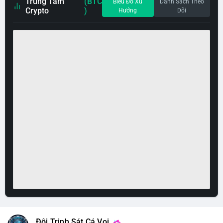
Trung Tâm
(BTC
Biểu Đồ Xu
Danh Sách Theo
Crypto
)
Hướng
Dõi
Đội Trinh Sát Cá Voi