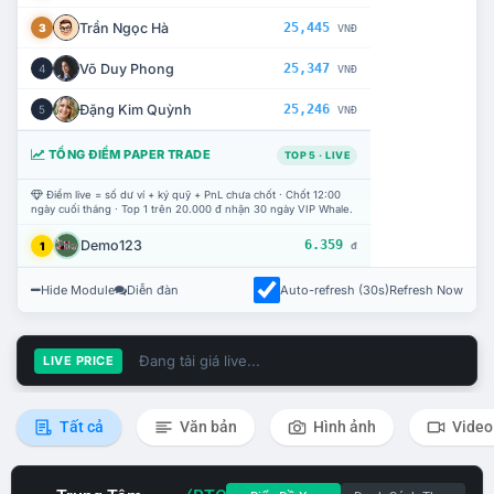
Trần Ngọc Hà
25,445
3
VNĐ
Võ Duy Phong
25,347
4
VNĐ
Đặng Kim Quỳnh
25,246
5
VNĐ
TỔNG ĐIỂM PAPER TRADE
TOP 5 · LIVE
Điểm live = số dư ví + ký quỹ + PnL chưa chốt · Chốt 12:00
ngày cuối tháng · Top 1 trên 20.000 đ nhận 30 ngày VIP Whale.
Demo123
6.359
1
đ
Hide Module
Diễn đàn
Auto-refresh (30s)
Refresh Now
Đang tải giá live...
LIVE PRICE
Tất cả
Văn bản
Hình ảnh
Video