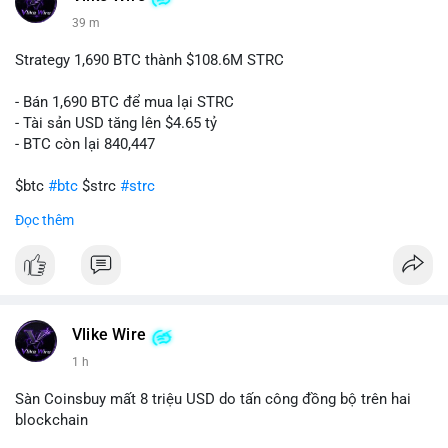
39 m
📰 Nguồn: CoinDesk
Strategy 1,690 BTC thành $108.6M STRC
- Bán 1,690 BTC để mua lại STRC
- Tài sản USD tăng lên $4.65 tỷ
- BTC còn lại 840,447
$btc
#btc
$strc
#strc
Đọc thêm
#vlikevn
#titanbot
📰 Nguồn: Cointelegraph
Vlike Wire
1 h
Sàn Coinsbuy mất 8 triệu USD do tấn công đồng bộ trên hai
blockchain