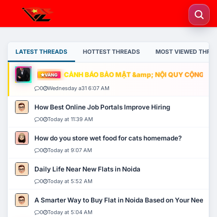
LATEST THREADS
HOTTEST THREADS
MOST VIEWED THRE
CẢNH BÁO BẢO MẬT &amp; NỘI QUY CỘNG ĐỒNG
VÀNG
0
Wednesday a31 6:07 AM
How Best Online Job Portals Improve Hiring
0
Today at 11:39 AM
How do you store wet food for cats homemade?
0
Today at 9:07 AM
Daily Life Near New Flats in Noida
0
Today at 5:52 AM
A Smarter Way to Buy Flat in Noida Based on Your Needs
0
Today at 5:04 AM