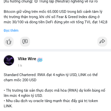
[Xu hướng chung]: 🟡 Trung lập (Neutral) nghiêng về rủi ro
📊 Nguồn: Radar Tâm Lý Thị Trường
Bitcoin giữ vững trên mốc 65.000 USD trong bối cảnh tâm lý
thị trường thận trọng, khi chỉ số Fear & Greed Index dừng ở
mức 30/100 và dòng tiền DeFi đứng yên với tổng TVL đạt 142,8
tỷ USD.
Đọc thêm
- Thị trường & Giá cả: BTC giao dịch quanh vùng 65.200 USD,
tăng gần 3% khi Iran-Oman hứa mở lại eo Hormuz, giảm lo ngại
địa chính trị. Hoạt động cá voi diễn ra sôi động với lệnh
chuyển 458 BTC trị giá gần 30 triệu USD cùng nhiều giao dịch
lớn khác. Đáng chú ý, thanh lý Short chiếm tới 81,7% tổng 35,7
Vlike Wire
triệu USD thanh lý trong 24h, cho thấy phe bán đang yếu thế.
1 h
- DeFi & Công nghệ: Standard Chartered dự báo thị trường RWA
Standard Chartered: RWA đạt 4 nghìn tỷ USD, LINK có thể
sẽ bùng nổ lên 4 nghìn tỷ USD, kéo theo giá trị token LINK có
chạm mốc 200 USD
thể tăng 25 lần, chạm mốc 200 USD vào năm 2030. Mastercard
hoàn tất thương vụ mua lại startup stablecoin BVNK trị giá 1,8
• Thị trường tài sản thực được mã hóa (RWA) dự kiến bùng nổ
tỷ USD, đánh dấu bước tiến lớn trong thanh toán số.
lên mức 4 nghìn tỷ USD.
• Nhu cầu dịch vụ oracle tăng mạnh thúc đẩy giá trị token
- Quy định & Pháp lý: FCA Anh đang xây dựng khung pháp lý
LINK.
cho vàng mã hóa, trong khi CLARITY Act tại Mỹ được cựu Bộ