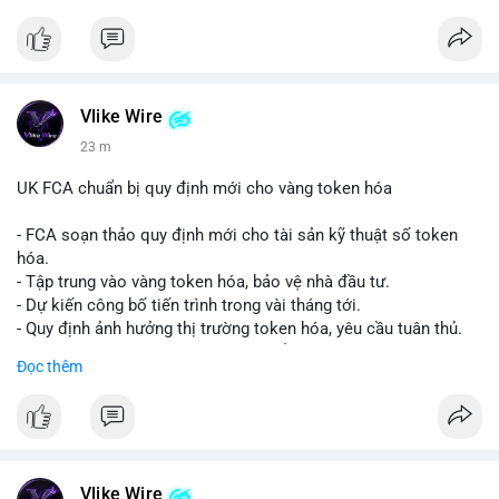
Vlike Wire
23 m
UK FCA chuẩn bị quy định mới cho vàng token hóa
- FCA soạn thảo quy định mới cho tài sản kỹ thuật số token
hóa.
- Tập trung vào vàng token hóa, bảo vệ nhà đầu tư.
- Dự kiến công bố tiến trình trong vài tháng tới.
- Quy định ảnh hưởng thị trường token hóa, yêu cầu tuân thủ.
- Nhà đầu tư, doanh nghiệp cần chuẩn bị.
Đọc thêm
#binancesquare
#cryptonews
#tokenizedgold
#fca
#ukregulation
$btc $eth
#vlikevn
#titanbot
Vlike Wire