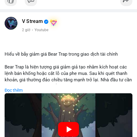
V Stream
2 giờ
·
Youtube
Hiểu về bẫy giảm giá Bear Trap trong giao dịch tài chính
Bear Trap là hiện tượng giá giảm giả tạo nhằm kích hoạt các
lệnh bán khống hoặc cắt lỗ của phe mua. Sau khi quét thanh
khoản, giá thường đảo chiều tăng mạnh trở lại. Nhà đầu tư cần
nhận diện mô hình này để tránh bị thao túng tâm lý và tối ưu
Đọc thêm
hóa điểm vào lệnh.
🎥 Xem video trực tiếp tại:
Nguồn: Cú Thông Thái