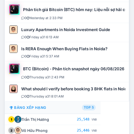
Phân tích giá Bitcoin (BTC) hôm nay: Liệu nỗi sợ hãi có mở 
0
Yesterday at 2:33 PM
Luxury Apartments in Noida Investment Guide
0
Friday a31 6:13 AM
Is RERA Enough When Buying Flats in Noida?
0
Friday a31 5:37 AM
BTC (Bitcoin) - Phân tích snapshot ngày 06/08/2026
0
Thursday a31 2:43 PM
What should I verify before booking 3 BHK flats in Noida?
0
Thursday a31 8:01 AM
BẢNG XẾP HẠNG
TOP 5
Trần Thị Hương
25,548
1
VNĐ
Võ Hữu Phong
25,446
2
VNĐ