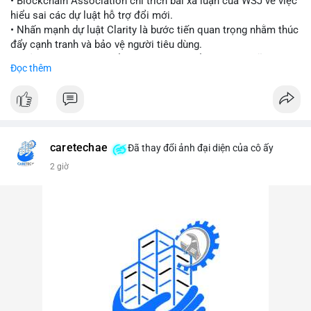
• Blockchain Association chỉ trích bài xã luận của WSJ về việc
hiểu sai các dự luật hỗ trợ đổi mới.
#vlikevn
#titanbot
• Nhấn mạnh dự luật Clarity là bước tiến quan trọng nhằm thúc
đẩy cạnh tranh và bảo vệ người tiêu dùng.
📰 Nguồn: Cointelegraph
• Phản đối các quan điểm kìm hãm sự đổi mới trong lĩnh vực
Đọc thêm
tài sản số.
#blockchain
#cryptonews
#regulation
#binancesquare
$btc $eth
caretechae
Đã thay đổi ảnh đại diện của cô ấy
#vlikevn
#titanbot
2 giờ
📰 Nguồn: CoinDesk