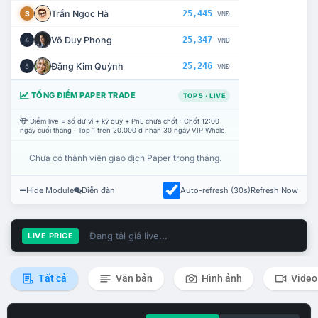
Trần Ngọc Hà
25,445
3
VNĐ
Võ Duy Phong
25,347
4
VNĐ
Đặng Kim Quỳnh
25,246
5
VNĐ
TỔNG ĐIỂM PAPER TRADE
TOP 5 · LIVE
Điểm live = số dư ví + ký quỹ + PnL chưa chốt · Chốt 12:00
ngày cuối tháng · Top 1 trên 20.000 đ nhận 30 ngày VIP Whale.
Chưa có thành viên giao dịch Paper trong tháng.
Hide Module
Diễn đàn
Auto-refresh (30s)
Refresh Now
Đang tải giá live...
LIVE PRICE
Tất cả
Văn bản
Hình ảnh
Video