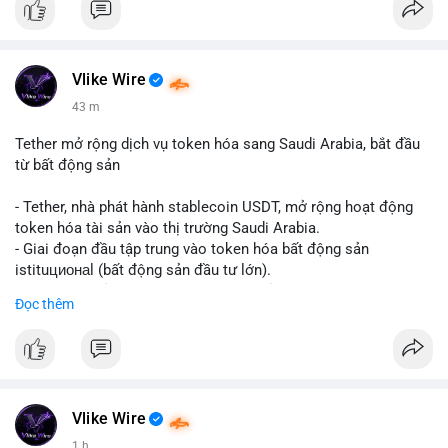
Vlike Wire
43 m
Tether mở rộng dịch vụ token hóa sang Saudi Arabia, bắt đầu
từ bất động sản
- Tether, nhà phát hành stablecoin USDT, mở rộng hoạt động
token hóa tài sản vào thị trường Saudi Arabia.
- Giai đoạn đầu tập trung vào token hóa bất động sản
istituционаl (bất động sản đầu tư lớn).
- Kế hoạch mở rộng sang các lớp tài sản khác trong tương lai.
Đọc thêm
- Bước đi này nhằm tăng khả năng truy cập và thanh khoản cho
tài sản truyền thống qua blockchain.
#binancesquare
#cryptonews
#usdt
#tether
#tokenization
#realestate
#saudiarabia
#blockchain
Vlike Wire
$usdt
1 h