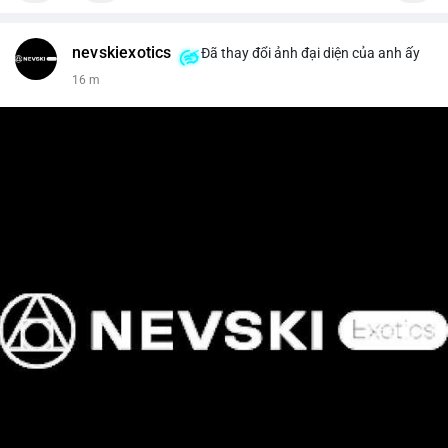
nevskiexotics
Đã thay đổi ảnh đại diện của anh ấy
16 m