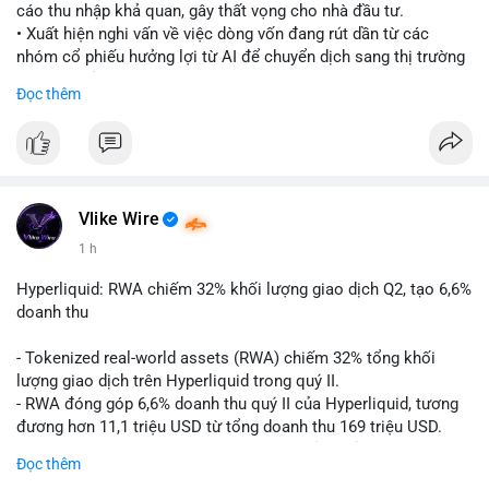
cáo thu nhập khả quan, gây thất vọng cho nhà đầu tư.
• Xuất hiện nghi vấn về việc dòng vốn đang rút dần từ các
nhóm cổ phiếu hưởng lợi từ AI để chuyển dịch sang thị trường
tiền điện tử.
Đọc thêm
• Diễn biến này có thể là tín hiệu cho thấy sự luân chuyển dòng
tiền giữa các nhóm tài sản công nghệ và crypto.
#binancesquare
#cryptonews
#marketanalysis
#ai
#investing
$btc $eth
Vlike Wire
1 h
#vlikevn
#titanbot
Hyperliquid: RWA chiếm 32% khối lượng giao dịch Q2, tạo 6,6%
📰 Nguồn: CoinDesk
doanh thu
- Tokenized real-world assets (RWA) chiếm 32% tổng khối
lượng giao dịch trên Hyperliquid trong quý II.
- RWA đóng góp 6,6% doanh thu quý II của Hyperliquid, tương
đương hơn 11,1 triệu USD từ tổng doanh thu 169 triệu USD.
- Đây là dấu hiệu mạnh mẽ về sự tăng trưởng của thị trường tài
Đọc thêm
sản hóa thực tế trên sàn giao dịch phi tập trung.