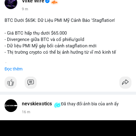
Vlike Wire
9 m
BTC Dưới $65K: Dữ Liệu PMI Mỹ Cảnh Báo 'Stagflation'
- Giá BTC hấp thụ dưới $65.000
- Divergence giữa BTC và cổ phiếu/gold
- Dữ liệu PMI Mỹ gây bối cảnh stagflation mới
- Thị trường crypto có thể bị ảnh hưởng từ vĩ mô kinh tế
$btc
#btc
Đọc thêm
#vlikevn
#titanbot
📰 Nguồn: Cointelegraph
nevskiexotics
Đã thay đổi ảnh bìa của anh ấy
16 m