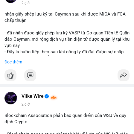
$btc $eth
2 giờ
#vlikevn
#titanbot
nhận giấy phép lưu ký tại Cayman sau khi được MiCA và FCA
chấp thuận
📰 Nguồn: CoinDesk
- đã nhận được giấy phép lưu ký VASP từ Cơ quan Tiền tệ Quần
đảo Cayman, mở rộng dịch vụ tiền điện tử được quản lý tại khu
vực này.
- Đây là bước tiếp theo sau khi công ty đã đạt được sự chấp
thuận từ MiCA (Châu Âu) và FCA (Anh), củng cố vị thế tuân thủ
Đọc thêm
quy định toàn cầu.
- Giấy phép này cho phép cung cấp dịch vụ lưu ký tài sản số
một cách hợp pháp tại Cayman, thu hút thêm khách hàng tổ
chức.
- Động thái này phản ánh xu hướng các sàn giao dịch và nền
tảng tiền điện tử tăng cường tuân thủ pháp lý để mở rộng hoạt
Vlike Wire
động.
2 giờ
#binancesquare
#cryptonews
#blockchain
#regulation
Blockchain Association phản bác quan điểm của WSJ về quy
#custody
định Crypto
$btc $eth