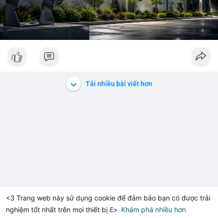
Tải nhiều bài viết hơn
<3 Trang web này sử dụng cookie để đảm bảo bạn có được trải
nghiệm tốt nhất trên mọi thiết bị ℇ>
Khám phá nhiều hơn
Solana
BNB
$1,914.85
$73.40
+1.29%
SOL
-1.13%
BNB