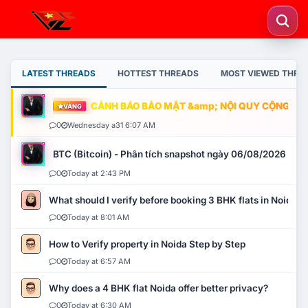
LATEST THREADS
HOTTEST THREADS
MOST VIEWED THRE
CẢNH BÁO BẢO MẬT &amp; NỘI QUY CỘNG ĐỒNG
VÀNG
0
Wednesday a31 6:07 AM
BTC (Bitcoin) - Phân tích snapshot ngày 06/08/2026
0
Today at 2:43 PM
What should I verify before booking 3 BHK flats in Noida?
0
Today at 8:01 AM
How to Verify property in Noida Step by Step
0
Today at 6:57 AM
Why does a 4 BHK flat Noida offer better privacy?
0
Today at 6:30 AM