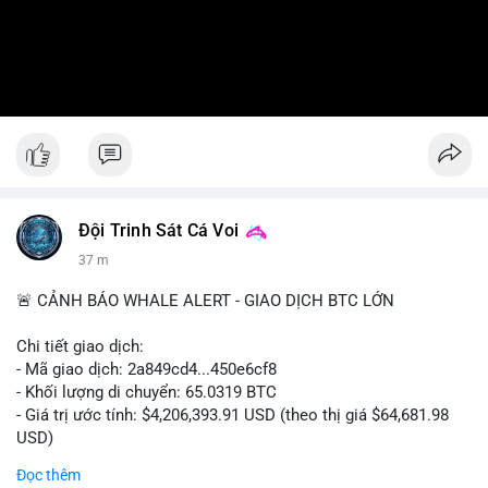
Đội Trinh Sát Cá Voi
37 m
🚨 CẢNH BÁO WHALE ALERT - GIAO DỊCH BTC LỚN
Chi tiết giao dịch:
- Mã giao dịch: 2a849cd4...450e6cf8
- Khối lượng di chuyển: 65.0319 BTC
- Giá trị ước tính: $4,206,393.91 USD (theo thị giá $64,681.98
USD)
- Thời gian: 16:19:52 2026-08-06 UTC
Đọc thêm