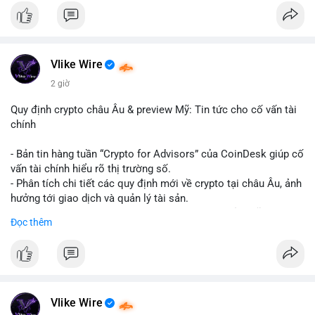
#binancesquare
#cryptonews
#hyperliquid
#rwa
#defi
$btc $eth
Vlike Wire
#vlikevn
#titanbot
2 giờ
📰 Nguồn: Cointelegraph
Quy định crypto châu Âu & preview Mỹ: Tin tức cho cố vấn tài
chính
- Bản tin hàng tuần “Crypto for Advisors” của CoinDesk giúp cố
vấn tài chính hiểu rõ thị trường số.
- Phân tích chi tiết các quy định mới về crypto tại châu Âu, ảnh
hưởng tới giao dịch và quản lý tài sản.
- Đánh giá các xu hướng và dự báo chính sách của Mỹ, giúp
Đọc thêm
nhà đầu tư chuẩn bị chiến lược.
- Cập nhật nhanh các thay đổi pháp lý, rủi ro và cơ hội đầu tư
trong lĩnh vực blockchain.
#binancesquare
#cryptonews
#regulation
#europe
#us
Vlike Wire