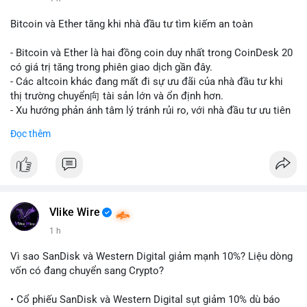
#vlikevn
#titanbot
Bitcoin và Ether tăng khi nhà đầu tư tìm kiếm an toàn
📰 Nguồn: CoinDesk
- Bitcoin và Ether là hai đồng coin duy nhất trong CoinDesk 20
có giá trị tăng trong phiên giao dịch gần đây.
- Các altcoin khác đang mất đi sự ưu đãi của nhà đầu tư khi
thị trường chuyển向 tài sản lớn và ổn định hơn.
- Xu hướng phản ánh tâm lý tránh rủi ro, với nhà đầu tư ưu tiên
các token có vốn hóa thị trường lớn nhất.
Đọc thêm
$btc
#btc
$eth
#eth
#vlikevn
#titanbot
📰 Nguồn: CoinDesk
Vlike Wire
1 h
Vì sao SanDisk và Western Digital giảm mạnh 10%? Liệu dòng
vốn có đang chuyển sang Crypto?
• Cổ phiếu SanDisk và Western Digital sụt giảm 10% dù báo