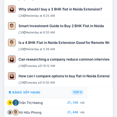
Why should I buy a 3 BHK flat in Noida Extension?
0
Yesterday at 6:25 AM
Smart Investment Guide to Buy 2 BHK Flat in Noida
0
Yesterday at 6:20 AM
Is a 4 BHK Flat in Noida Extension Good for Remote Work?
0
Yesterday at 5:26 AM
Can researching a company reduce common interview mi
0
Tuesday a31 10:12 AM
How can I compare options to buy flat in Noida Extension?
0
Tuesday a31 6:30 AM
BẢNG XẾP HẠNG
TOP 5
Trần Thị Hương
25,548
1
VNĐ
Võ Hữu Phong
25,446
2
VNĐ