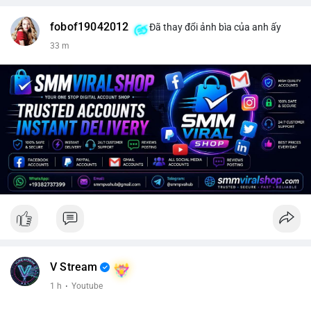
fobof19042012
Đã thay đổi ảnh bìa của anh ấy
33 m
V Stream
1 h
·
Youtube