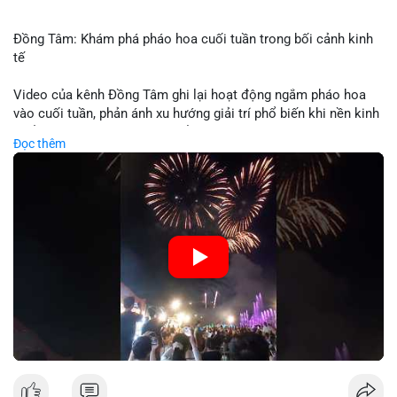
Đồng Tâm: Khám phá pháo hoa cuối tuần trong bối cảnh kinh
tế
Video của kênh Đồng Tâm ghi lại hoạt động ngắm pháo hoa
vào cuối tuần, phản ánh xu hướng giải trí phổ biến khi nền kinh
tế ổn định. Sự kiện này có thể cho thấy người tiêu dùng ưu tiên
Đọc thêm
trải nghiệm hơn là đầu tư vào tài sản vật chất. Trong bối cảnh
lãi suất ổn định và thị trường crypto ổn định, hoạt động giải trí
như vậy thường tăng trưởng khi người dân có khả năng chi
tiêu. Tuy nhiên, sự ưu tiên giải trí có thể ảnh hưởng đến tỷ lệ
tiết kiệm hoặc đầu tư vào crypto nếu người tiêu dùng chuyển
hướng ngân sách.
🎥 Xem video trực tiếp tại:
Nguồn: Đồng Tâm