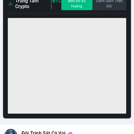
Trung Tâm
(BTC
Biểu Đồ Xu
Danh Sách Theo
Crypto
)
Hướng
Dõi
Đội Trinh Sát Cá Voi