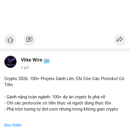
#1756513btc
#vilanh
#tichluydaihan
#giaodichlon
#mempoolbtc
Vlike Wire
3 giờ
Crypto 2026: 100+ Projets Gánh Lên, Chỉ Còn Các Protokol Có
Tiền
- Gánh nặng toàn ngành: 100+ dự án crypto bị phá vỡ
- Chỉ các protocole có tiền thực và người dùng thực tồn
- Phá trộn tương tự dot-com nhưng trong không gian crypto
$btc $eth
Đọc thêm