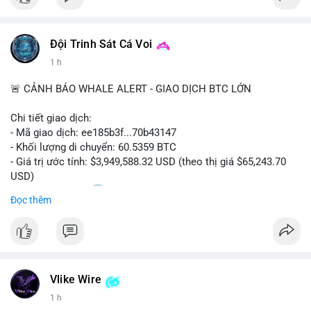
Đội Trinh Sát Cá Voi
1 h
🚨 CẢNH BÁO WHALE ALERT - GIAO DỊCH BTC LỚN
Chi tiết giao dịch:
- Mã giao dịch: ee185b3f...70b43147
- Khối lượng di chuyển: 60.5359 BTC
- Giá trị ước tính: $3,949,588.32 USD (theo thị giá $65,243.70
USD)
- Thời gian: 15:20
1 2026-08-09 UTC
Đọc thêm
Nhận định phân tích:
Khối lượng 60.5 BTC trị giá gần 4 triệu USD được di chuyển
trong phiên giao dịch châu Á. Mức giá $65,243 đang nằm gần
vùng kháng cự ngắn hạn, động thái này có thể là bước chuẩn bị
Vlike Wire
thanh khoản trước khi đẩy giá. Nếu số BTC này được gửi lên
sàn tập trung, áp lực bán tiềm năng sẽ gia tăng. Ngược lại, nếu
1 h
chuyển vào ví lạnh, đây là tín hiệu tích lũy dài hạn của cá mập,