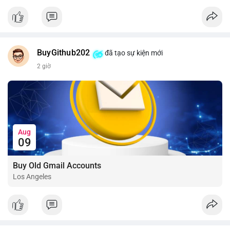
📰 Nguồn: CoinDesk
BuyGithub202
đã tạo sự kiện mới
2 giờ
Aug
09
Buy Old Gmail Accounts
Los Angeles