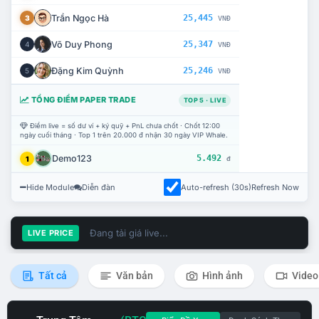
Trần Ngọc Hà
25,445
3
VNĐ
Võ Duy Phong
25,347
4
VNĐ
Đặng Kim Quỳnh
25,246
5
VNĐ
TỔNG ĐIỂM PAPER TRADE
TOP 5 · LIVE
Điểm live = số dư ví + ký quỹ + PnL chưa chốt · Chốt 12:00
ngày cuối tháng · Top 1 trên 20.000 đ nhận 30 ngày VIP Whale.
Demo123
5.492
1
đ
Hide Module
Diễn đàn
Auto-refresh (30s)
Refresh Now
Đang tải giá live...
LIVE PRICE
Tất cả
Văn bản
Hình ảnh
Video