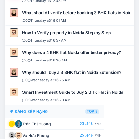
0
Thursday a31 2:43 PM
What should I verify before booking 3 BHK flats in Noida?
0
Thursday a31 8:01 AM
How to Verify property in Noida Step by Step
0
Thursday a31 6:57 AM
Why does a 4 BHK flat Noida offer better privacy?
0
Thursday a31 6:30 AM
Why should I buy a 3 BHK flat in Noida Extension?
0
Wednesday a31 6:25 AM
Smart Investment Guide to Buy 2 BHK Flat in Noida
0
Wednesday a31 6:20 AM
BẢNG XẾP HẠNG
TOP 5
Trần Thị Hương
25,548
1
VNĐ
Võ Hữu Phong
25,446
2
VNĐ