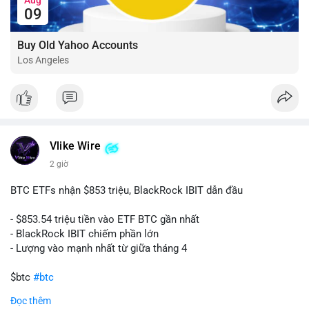
09
Buy Old Yahoo Accounts
Los Angeles
Vlike Wire
2 giờ
BTC ETFs nhận $853 triệu, BlackRock IBIT dẫn đầu
- $853.54 triệu tiền vào ETF BTC gần nhất
- BlackRock IBIT chiếm phần lớn
- Lượng vào mạnh nhất từ giữa tháng 4
$btc
#btc
Đọc thêm
#vlikevn
#titanbot