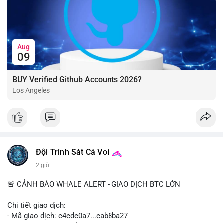
Aug
09
BUY Verified Github Accounts 2026?
Los Angeles
Đội Trinh Sát Cá Voi
2 giờ
🚨 CẢNH BÁO WHALE ALERT - GIAO DỊCH BTC LỚN
Chi tiết giao dịch:
- Mã giao dịch: c4ede0a7...eab8ba27