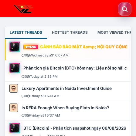
LATEST THREADS
HOTTEST THREADS
MOST VIEWED THRE
CẢNH BÁO BẢO MẬT &amp; NỘI QUY CỘNG ĐỒNG
VÀNG
0
Wednesday a31 6:07 AM
Phân tích giá Bitcoin (BTC) hôm nay: Liệu nỗi sợ hãi có mở 
0
Today at 2:33 PM
Luxury Apartments in Noida Investment Guide
0
Friday a31 6:13 AM
Is RERA Enough When Buying Flats in Noida?
0
Friday a31 5:37 AM
BTC (Bitcoin) - Phân tích snapshot ngày 06/08/2026