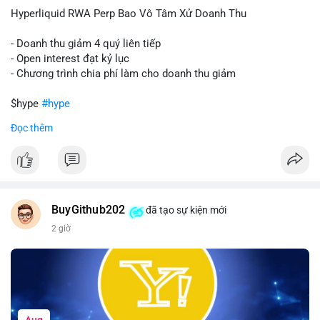
củng cố niềm tin cho xu hướng tăng.
Hyperliquid RWA Perp Bao Vô Tâm Xử Doanh Thu
Lời khuyên:
- Doanh thu giảm 4 quý liên tiếp
Nhà đầu tư nên theo dõi sát dòng tiền tiếp theo từ địa chỉ này.
- Open interest đạt kỷ lục
Nếu BTC được nạp thêm lên sàn, cần thận trọng với nhịp điều
- Chương trình chia phí làm cho doanh thu giảm
chỉnh. Ngược lại, nếu dòng tiền dịch chuyển vào ví lạnh, có thể
nắm giữ vị thế hiện tại.
$hype
#hype
Đọc thêm
#60btc
#dongtiencavoi
#khangcu65k
#vilanh
#btcgiaodichlon
#vlikevn
#titanbot
📰 Nguồn: CoinDesk
BuyGithub202
đã tạo sự kiện mới
2 giờ
Aug