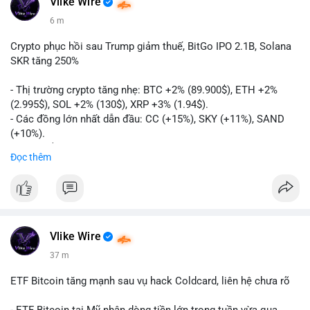
Vlike Wire
6 m
Crypto phục hồi sau Trump giảm thuế, BitGo IPO 2.1B, Solana
SKR tăng 250%
- Thị trường crypto tăng nhẹ: BTC +2% (89.900$), ETH +2%
(2.995$), SOL +2% (130$), XRP +3% (1.94$).
- Các đồng lớn nhất dẫn đầu: CC (+15%), SKY (+11%), SAND
(+10%).
- Gần 1 B$ liquidations khi Bitcoin phục hồi sau tín hiệu Trump
Đọc thêm
hủy bỏ lệnh thuế EU.
- Vitalik Buterin đề xuất staking DVT để tăng cường bảo mật
và phân quyền Ethereum.
- BitGo công bố IPO 18$/cổ phiếu, định giá 2.1 B$.
- Thượng viện Mỹ tiến hành dự thảo Clarity Act, mặc dù chưa
có sự đồng thuận hai đảng.
Vlike Wire
- Newrez xem xét Bitcoin và Ethereum trong việc xác định đủ
37 m
điều kiện vay mua nhà, áp dụng giá trị giảm để bù đắp biến
động.
ETF Bitcoin tăng mạnh sau vụ hack Coldcard, liên hệ chưa rõ
- Cơ quan quản lý Hồng Kông bắt đầu cấp giấy phép stablecoin
theo khung mới nghiêm ngặt.