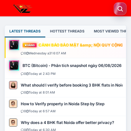
LATEST THREADS
HOTTEST THREADS
MOST VIEWED THRE
CẢNH BÁO BẢO MẬT &amp; NỘI QUY CỘNG ĐỒNG
VÀNG
0
Wednesday a31 6:07 AM
BTC (Bitcoin) - Phân tích snapshot ngày 06/08/2026
0
Today at 2:43 PM
What should I verify before booking 3 BHK flats in Noida?
0
Today at 8:01 AM
How to Verify property in Noida Step by Step
0
Today at 6:57 AM
Why does a 4 BHK flat Noida offer better privacy?
0
Today at 6:30 AM