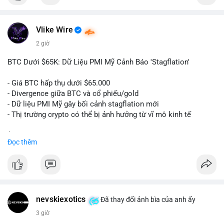
$btc
Vlike Wire
#vlikevn
#titanbot
2 giờ
📰 Nguồn: Cointelegraph
BTC Dưới $65K: Dữ Liệu PMI Mỹ Cảnh Báo 'Stagflation'
- Giá BTC hấp thụ dưới $65.000
- Divergence giữa BTC và cổ phiếu/gold
- Dữ liệu PMI Mỹ gây bối cảnh stagflation mới
- Thị trường crypto có thể bị ảnh hưởng từ vĩ mô kinh tế
$btc
#btc
Đọc thêm
#vlikevn
#titanbot
📰 Nguồn: Cointelegraph
nevskiexotics
Đã thay đổi ảnh bìa của anh ấy
3 giờ