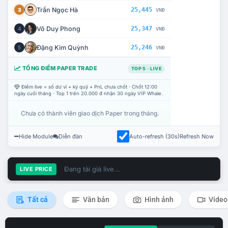
Trần Ngọc Hà
25,445
3
VNĐ
Võ Duy Phong
25,347
4
VNĐ
Đặng Kim Quỳnh
25,246
5
VNĐ
TỔNG ĐIỂM PAPER TRADE
TOP 5 · LIVE
Điểm live = số dư ví + ký quỹ + PnL chưa chốt · Chốt 12:00
ngày cuối tháng · Top 1 trên 20.000 đ nhận 30 ngày VIP Whale.
Chưa có thành viên giao dịch Paper trong tháng.
Hide Module
Diễn đàn
Auto-refresh (30s)
Refresh Now
Đang tải giá live...
LIVE PRICE
Tất cả
Văn bản
Hình ảnh
Video