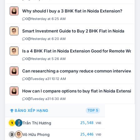
Why should I buy a 3 BHK flat in Noida Extension?
0
Yesterday at 6:25 AM
Smart Investment Guide to Buy 2 BHK Flat in Noida
0
Yesterday at 6:20 AM
Is a 4 BHK Flat in Noida Extension Good for Remote Work?
0
Yesterday at 5:26 AM
Can researching a company reduce common interview mi
0
Tuesday a31 10:12 AM
How can I compare options to buy flat in Noida Extension?
0
Tuesday a31 6:30 AM
BẢNG XẾP HẠNG
TOP 5
Trần Thị Hương
25,548
1
VNĐ
Võ Hữu Phong
25,446
2
VNĐ