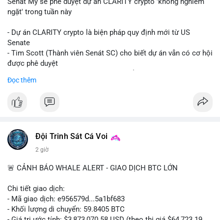
Senát Mỹ sẽ phê duyệt dự án CLARITY crypto 'không nghiêm
ngặt' trong tuần này
- Dự án CLARITY crypto là biện pháp quy định mới từ US
Senate
- Tim Scott (Thành viên Senát SC) cho biết dự án vẫn có cơ hội
được phê duyệt
- Bài toán chính là thời gian hạn chế để đưa dự án vào lịch
Đọc thêm
trình
- Có thể ảnh hưởng đến môi trường quy định crypto tại Mỹ
$btc $eth
#vlikevn
#titanbot
Đội Trinh Sát Cá Voi
2 giờ
📰 Nguồn: Cointelegraph
🚨 CẢNH BÁO WHALE ALERT - GIAO DỊCH BTC LỚN
Chi tiết giao dịch:
- Mã giao dịch: e956579d...5a1bf683
- Khối lượng di chuyển: 59.8405 BTC
- Giá trị ước tính: $3,873,070.58 USD (theo thị giá $64,723.19