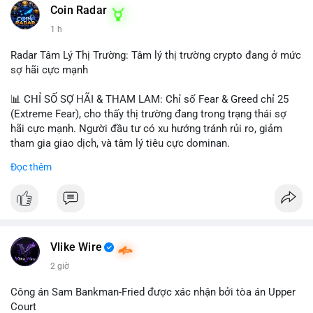
khoản mỏng.
Coin Radar
📰 Nguồn: CoinDesk
1 h
#25dot8btc
#dichuyen1_66trieuusd
#khangcu64556
#whalebtc
#theodoidongtien
Radar Tâm Lý Thị Trường: Tâm lý thị trường crypto đang ở mức
sợ hãi cực mạnh
📊 CHỈ SỐ SỢ HÃI & THAM LAM: Chỉ số Fear & Greed chỉ 25
(Extreme Fear), cho thấy thị trường đang trong trạng thái sợ
hãi cực mạnh. Người đầu tư có xu hướng tránh rủi ro, giảm
tham gia giao dịch, và tâm lý tiêu cực dominan.
Đọc thêm
📈 XU HƯỚNG TÌM KIẾM & THẢO LUẬN: Coin được tìm kiếm
nhiều nhất trên CoinGecko là Cash Cat (CASHCAT), Bitcoin
(BTC), Sui (SUI), Pudgy Penguins (PENGU). Trên Google Trends
Việt Nam, từ khóa như 'con riêng', 'phạm nhật minh anh' và 'tô
lâm' được nhắc đến nhiều, có thể phản ánh sự quan tâm đến
các chủ đề không liên quan trực tiếp đến crypto.
Vlike Wire
2 giờ
💬 DÒNG CHẢY TIN TỨC & TRUYỀN THÔNG: Các bài đăng
trên Binance Square tập trung vào chiến lược trading, lệnh kẹp,
Công án Sam Bankman-Fried được xác nhận bởi tòa án Upper
và cập nhật về sự kiện như 'Lãi lỗ chưa ghi nhận'. Trên
Court