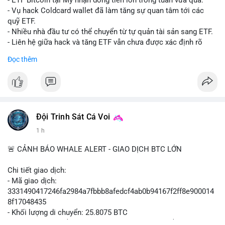
- ETF Bitcoin tại Mỹ nhận dòng tiền lớn trong tuần vừa qua.
- Tòa án Nga công nhận crypto là tài sản pháp lý, thiết lập tiền
- Vụ hack Coldcard wallet đã làm tăng sự quan tâm tới các
lệ cho các vụ án hình sự và dân sự.
quỹ ETF.
- Trump hy vọng ký luật cơ cấu thị trường crypto sớm, dù vẫn
- Nhiều nhà đầu tư có thể chuyển từ tự quản tài sản sang ETF.
còn rào cản pháp lý.
- Liên hệ giữa hack và tăng ETF vẫn chưa được xác định rõ
- Saga’s EVM blockchain ngừng hoạt động sau vụ hack 7 M$,
ràng.
Đọc thêm
tiền trộm được chuyển sang Ethereum.
- Steak ’n Shake triển khai chương trình thưởng Bitcoin cho
#binancesquare
#cryptonews
#btc
#etf
nhân viên, cho phép nhận phần lương bằng BTC.
$btc
#binancesquare
#cryptonews
#btc
#eth
#sol
#xrp
#cc
#sky
#sand
#skr
#dvt
#vlikevn
#titanbot
Đội Trinh Sát Cá Voi
1 h
$btc $eth $sol $xrp $cc $sky $sand $skr $dvt
📰 Nguồn: Cointelegraph
🚨 CẢNH BÁO WHALE ALERT - GIAO DỊCH BTC LỚN
#vlikevn
#titanbot
Chi tiết giao dịch:
📰 Nguồn: Decrypt
- Mã giao dịch:
3331490417246fa2984a7fbbb8afedcf4ab0b94167f2ff8e900014
8f17048435
- Khối lượng di chuyển: 25.8075 BTC
- Giá trị ước tính: $1,666,026.81 USD (theo thị giá $64,556.01