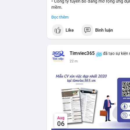
• Công ty tuyên bố đang mở rộng ứng dụng
mềm.
Đọc thêm
#block
#ai
#fintech
#cryptonews
#binan
Like
Bình luận
$btc $eth
#vlikevn
#titanbot
Timviec365
đã tạo sự kiện
📰 Nguồn: Cointelegraph
22 m
Aug
06