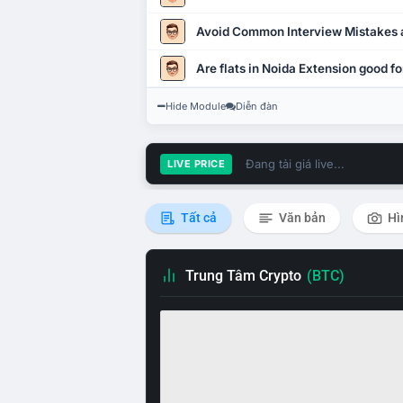
Avoid Common Interview Mistakes 
Are flats in Noida Extension good fo
Hide Module
Diễn đàn
Đang tải giá live...
LIVE PRICE
Tất cả
Văn bản
Hì
Trung Tâm Crypto
(BTC)