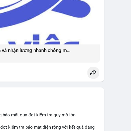
vùng Extreme Fear. Cần theo dõi sát diễn biến TVL
p đảo chiều.
tablecoinusdt
#ethereuml2
Bí quyết chốt việc làm thời vụ uy tín và nhận lương nhanh chóng mỗi ngày ?
ng bảo mật qua đợt kiểm tra quy mô lớn
 đợt kiểm tra bảo mật diện rộng với kết quả đáng