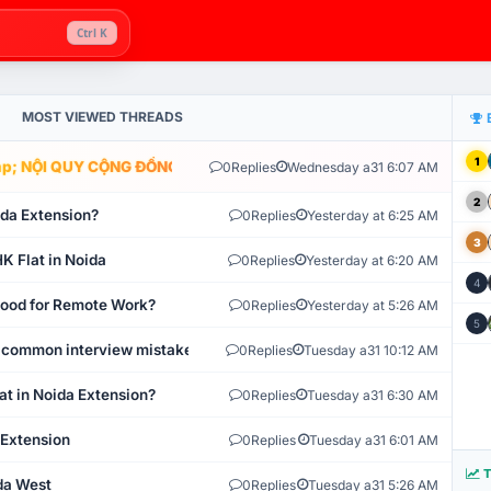
Ctrl K
MOST VIEWED THREADS
1
; NỘI QUY CỘNG ĐỒNG VLIKE.VN: HỆ THỐNG GIÁM SÁT TỰ ĐỘNG V
0
Replies
Wednesday a31 6:07 AM
2
ida Extension?
0
Replies
Yesterday at 6:25 AM
3
K Flat in Noida
0
Replies
Yesterday at 6:20 AM
4
 Good for Remote Work?
0
Replies
Yesterday at 5:26 AM
5
 common interview mistakes?
0
Replies
Tuesday a31 10:12 AM
at in Noida Extension?
0
Replies
Tuesday a31 6:30 AM
 Extension
0
Replies
Tuesday a31 6:01 AM
T
ida West
0
Replies
Tuesday a31 5:26 AM