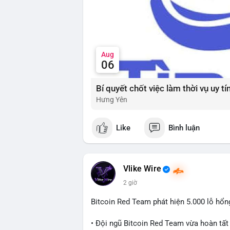
thể được xem xét khi thị trường đang ở 
và dòng tiền Stablecoin để xác nhận nhị
#extremefear
#tvldefi
#fundingratebtc
#s
Aug
06
Hưng Yên
Like
Bình luận
Vlike Wire
2 giờ
Bitcoin Red Team phát hiện 5.000 lỗ hổ
• Đội ngũ Bitcoin Red Team vừa hoàn tất