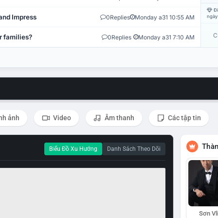
Đi
and Impress
0
Replies
Monday a31 10:55 AM
ngày
C
r families?
0
Replies
Monday a31 7:10 AM
nh ảnh
Video
Âm thanh
Các tập tin
Thàn
Biểu Đồ Xu Hướng
Danh Sách Theo Dõi
Sơn Vl