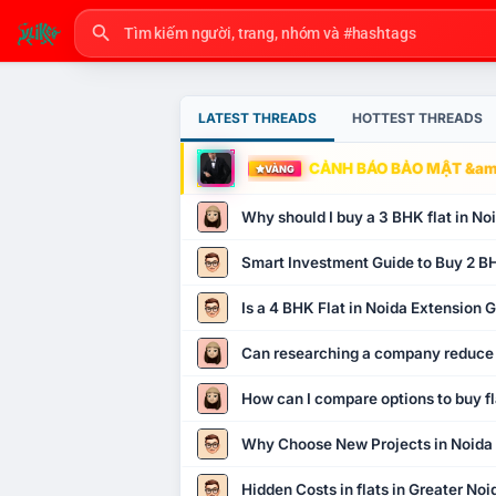
LATEST THREADS
HOTTEST THREADS
CẢNH BÁO BẢO MẬT &amp
VÀNG
Why should I buy a 3 BHK flat in No
Smart Investment Guide to Buy 2 BH
Is a 4 BHK Flat in Noida Extension
Can researching a company reduce
How can I compare options to buy fl
Why Choose New Projects in Noida
Hidden Costs in flats in Greater No