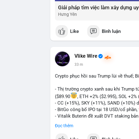
Hưng Yên
Like
Bình luận
Vlike Wire
33 m
Crypto phục hồi sau Trump lùi về thuế; B
- Thị trường crypto xanh sau khi Trump 
($89.90
, ETH +2% ($2.995), SOL +2% 
- CC (+15%), SKY (+11%), SAND (+10%) d
- BitGo công bố IPO tại 18 USD/cổ phần, 
- Vitalik Buterin đề xuất DVT staking bả
Ethereum
Đọc thêm
- Hong Kong phát hành giấy phép stablec
- Nga xác định crypto là tài sản hợp pháp,