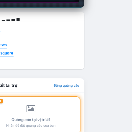
g ▁ ▂ ▃ ▄
t
news
esquare
ết tài trợ
Đăng quảng cáo
1
Quảng cáo tại vị trí #1
Nhấn để đặt quảng cáo của bạn