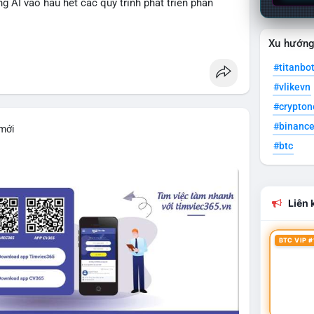
 AI vào hầu hết các quy trình phát triển phần
Xu hướn
cesquare
#titanbo
#vlikevn
#crypto
#binanc
 mới
#btc
Liên k
BTC VIP #