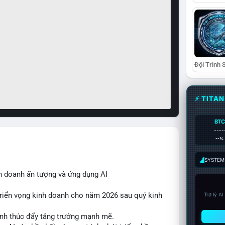
⚡ TITA
BTC
----
--%
SYSTEM:
h doanh ấn tượng và ứng dụng AI
triển vọng kinh doanh cho năm 2026 sau quý kinh
Trợ lý A
ính thúc đẩy tăng trưởng mạnh mẽ.