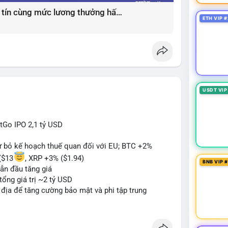
Giải pháp tìm việc làm xây dựng uy tín cùng mức lương thưởng hấp dẫn ?️
ETH VIP #
USDT VIP
itGo IPO 2,1 tỷ USD
từ bỏ kế hoạch thuế quan đối với EU; BTC +2%
($13
, XRP +3% ($1.94)
BNB VIP 
ẫn đầu tăng giá
tổng giá trị ~2 tỷ USD
n địa để tăng cường bảo mật và phi tập trung
oin mới với yêu cầu tuân thủ nghiêm ngặt
 tạo tiền lệ pháp lý