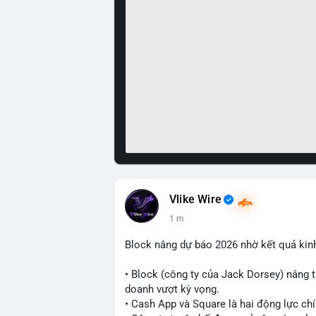
Vlike Wire
1 m
Block nâng dự báo 2026 nhờ kết quả kin
• Block (công ty của Jack Dorsey) nâng 
doanh vượt kỳ vọng.
• Cash App và Square là hai động lực ch