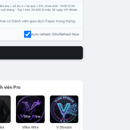
ểm live = số dư ví + ký quỹ + PnL chưa chốt · Chốt 12:00
 cuối tháng · Top 1 trên 20.000 đ nhận 30 ngày VIP Whale.
hưa có thành viên giao dịch Paper trong tháng.
Auto-refresh (30s)
Refresh Now
h viên Pro
ike
Vlike Wire
V Stream