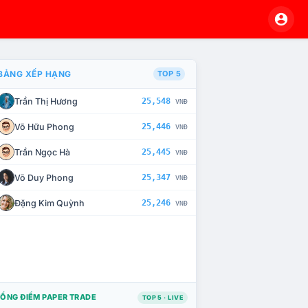
BẢNG XẾP HẠNG
TOP 5
Trần Thị Hương
25,548
VNĐ
À CHẾ TÀI XỬ LÝ VI PHẠM
Võ Hữu Phong
25,446
VNĐ
Trần Ngọc Hà
25,445
VNĐ
Võ Duy Phong
25,347
VNĐ
Đặng Kim Quỳnh
25,246
VNĐ
ỔNG ĐIỂM PAPER TRADE
TOP 5 · LIVE