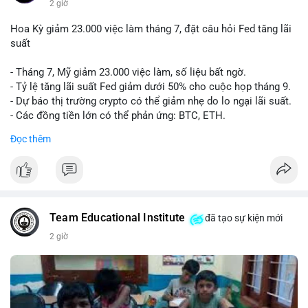
2 giờ
Hoa Kỳ giảm 23.000 việc làm tháng 7, đặt câu hỏi Fed tăng lãi
suất
- Tháng 7, Mỹ giảm 23.000 việc làm, số liệu bất ngờ.
- Tỷ lệ tăng lãi suất Fed giảm dưới 50% cho cuộc họp tháng 9.
- Dự báo thị trường crypto có thể giảm nhẹ do lo ngại lãi suất.
- Các đồng tiền lớn có thể phản ứng: BTC, ETH.
Đọc thêm
#binancesquare
#cryptonews
#btc
#eth
$btc $eth
#vlikevn
#titanbot
Team Educational Institute
đã tạo sự kiện mới
📰 Nguồn: CoinDesk
2 giờ