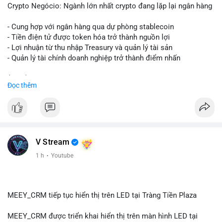
vùng giá hiện tại thay vì thoát ra.
Crypto Negócio: Ngành lớn nhất crypto đang lặp lại ngân hàng
Lời khuyên ngắn gọn cho nhà đầu tư nhỏ lẻ: Theo dõi sát địa
- Cung hợp với ngân hàng qua dự phòng stablecoin
chỉ nhận của giao dịch này trong 24-48 giờ tới. Đừng vội hành
- Tiền điện tử được token hóa trở thành nguồn lợi
động theo cảm xúc khi chỉ dựa vào một lệnh chuyển đơn lẻ;
- Lợi nhuận từ thu nhập Treasury và quản lý tài sản
hãy quan sát thêm các lệnh tiếp theo để xác nhận xu hướng
- Quản lý tài chính doanh nghiệp trở thành điểm nhấn
dòng tiền trước khi điều chỉnh vị thế.
$btc $eth
Đọc thêm
#72dot2609btc
#4triệu7usd
#chuyểnvílạnh
#áplựcbántiềmnăng
#mempoolbtc
#vlikevn
#titanbot
📰 Nguồn: Cointelegraph
V Stream
1 h
·
Youtube
MEEY_CRM tiếp tục hiển thị trên LED tại Tràng Tiền Plaza
MEEY_CRM được triển khai hiển thị trên màn hình LED tại