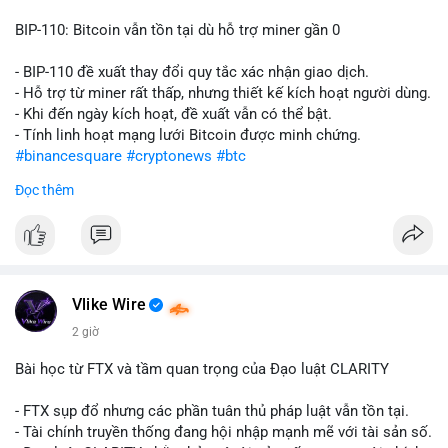
BIP-110: Bitcoin vẫn tồn tại dù hỗ trợ miner gần 0
- BIP-110 đề xuất thay đổi quy tắc xác nhận giao dịch.
- Hỗ trợ từ miner rất thấp, nhưng thiết kế kích hoạt người dùng.
- Khi đến ngày kích hoạt, đề xuất vẫn có thể bật.
- Tính linh hoạt mạng lưới Bitcoin được minh chứng.
#binancesquare
#cryptonews
#btc
Đọc thêm
$btc
#vlikevn
#titanbot
📰 Nguồn: CoinDesk
Vlike Wire
2 giờ
Bài học từ FTX và tầm quan trọng của Đạo luật CLARITY
- FTX sụp đổ nhưng các phần tuân thủ pháp luật vẫn tồn tại.
- Tài chính truyền thống đang hội nhập mạnh mẽ với tài sản số.