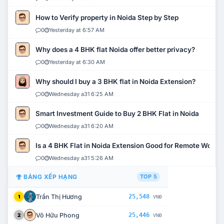
How to Verify property in Noida Step by Step
0
Yesterday at 6:57 AM
Why does a 4 BHK flat Noida offer better privacy?
0
Yesterday at 6:30 AM
Why should I buy a 3 BHK flat in Noida Extension?
0
Wednesday a31 6:25 AM
Smart Investment Guide to Buy 2 BHK Flat in Noida
0
Wednesday a31 6:20 AM
Is a 4 BHK Flat in Noida Extension Good for Remote Work?
0
Wednesday a31 5:26 AM
BẢNG XẾP HẠNG
TOP 5
Trần Thị Hương
25,548
1
VNĐ
Võ Hữu Phong
25,446
2
VNĐ