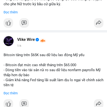
cho phe Nữ trước kỳ bầu cử giữa kỳ.
- Sự lạc quan đã được giá Bitcoin phản ánh, không cần thêm
Đọc thêm
hỗ trợ pháp lý.
- Nếu luật không qua, Bitcoin vẫn duy trì mức giá hiện tại.
#binancesquare
#cryptonews
#btc
$btc
Vlike Wire
1 h
#vlikevn
#titanbot
Bitcoin tăng trên $65K sau dữ liệu lao động Mỹ yếu
📰 Nguồn: CoinDesk
- Bitcoin đạt mức cao nhất tháng trên $65.000
- Dòng tiền vào tài sản rủi ro sau dữ liệu nonfarm payrolls Mỹ
thấp hơn dự báo
- Giảm khả năng Fed tăng lãi suất làm dịu lo ngại về chính sách
tiền tệ
#binancesquare
#cryptonews
#btc
Đọc thêm
$btc