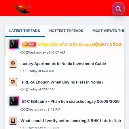
LATEST THREADS
HOTTEST THREADS
MOST VIEWED THRE
CẢNH BÁO BẢO MẬT &amp; NỘI QUY CỘNG ĐỒNG
VÀNG
0
Wednesday a31 6:07 AM
Luxury Apartments in Noida Investment Guide
0
Today at 6:13 AM
Is RERA Enough When Buying Flats in Noida?
0
Today at 5:37 AM
BTC (Bitcoin) - Phân tích snapshot ngày 06/08/2026
0
Yesterday at 2:43 PM
What should I verify before booking 3 BHK flats in Noida?
0
Yesterday at 8:01 AM