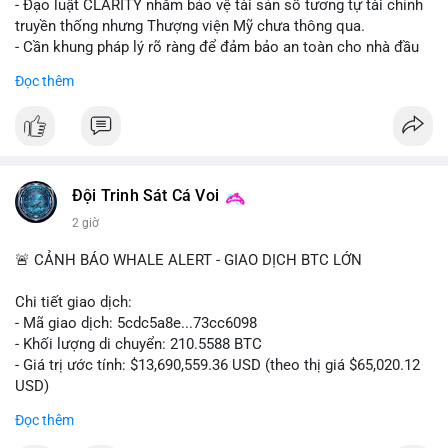
- Đạo luật CLARITY nhằm bảo vệ tài sản số tương tự tài chính
truyền thống nhưng Thượng viện Mỹ chưa thông qua.
- Cần khung pháp lý rõ ràng để đảm bảo an toàn cho nhà đầu
tư.
Đọc thêm
#binancesquare
#cryptonews
#ftx
#regulation
#clarityact
$btc $eth
#vlikevn
#titanbot
Đội Trinh Sát Cá Voi
2 giờ
📰 Nguồn: CoinDesk
🚨 CẢNH BÁO WHALE ALERT - GIAO DỊCH BTC LỚN
Chi tiết giao dịch:
- Mã giao dịch: 5cdc5a8e...73cc6098
- Khối lượng di chuyển: 210.5588 BTC
- Giá trị ước tính: $13,690,559.36 USD (theo thị giá $65,020.12
USD)
- Thời gian: 14:19:51 2026-08-07 UTC
Đọc thêm