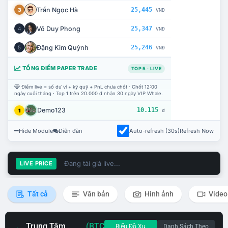
Trần Ngọc Hà
25,445
3
VNĐ
Võ Duy Phong
25,347
4
VNĐ
Đặng Kim Quỳnh
25,246
5
VNĐ
TỔNG ĐIỂM PAPER TRADE
TOP 5 · LIVE
Điểm live = số dư ví + ký quỹ + PnL chưa chốt · Chốt 12:00
ngày cuối tháng · Top 1 trên 20.000 đ nhận 30 ngày VIP Whale.
Demo123
10.115
1
đ
Hide Module
Diễn đàn
Auto-refresh (30s)
Refresh Now
Đang tải giá live...
LIVE PRICE
Tất cả
Văn bản
Hình ảnh
Video
Trung Tâm
(BTC
Biểu Đồ Xu
Danh Sách Theo