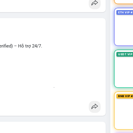
oney
#verifiedaccounts
#onlinepayment
#cashout
ETH VIP #
ified) – Hỗ trợ 24/7.
USDT VIP
hù hợp cho giao dịch, chuyển tiền, mobile deposit
BNB VIP 
ng
#seo
#smm
#trendingnow
#cashout
t