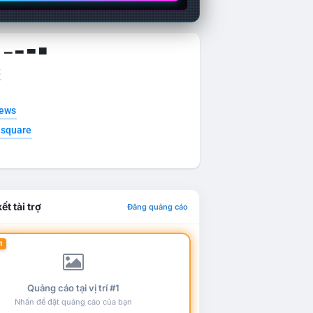
g ▁ ▂ ▃ ▄
t
news
esquare
ết tài trợ
Đăng quảng cáo
1
Quảng cáo tại vị trí #1
Nhấn để đặt quảng cáo của bạn