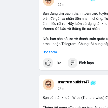
25 m
Bạn đang tìm cách thanh toán trực tuyến
biến để gửi và nhận tiền nhanh chóng. T
ẩn nhiều rủi ro. Hãy luôn sử dụng tài kh
Venmo để bảo vệ thông tin cá nhân.
Nếu bạn cần hỗ trợ về thanh toán quốc tế
email hoặc Telegram. Chúng tôi cung cấp 
an toàn.
Đọc thêm
Liên hệ:
Like
Bình luận
Email: usatrustbuild@gmail.com
Telegram: @UsaTrustBuild
WhatsApp: +1 (479) 438-1734
usatrustbuildss47
#thanhtoanonline
#venmo
#chuyentien
27 m
Bạn cần tài khoản Wise (Transferwise) đ
Chúng tôi cung cấp dịch vụ bán tài khoản 