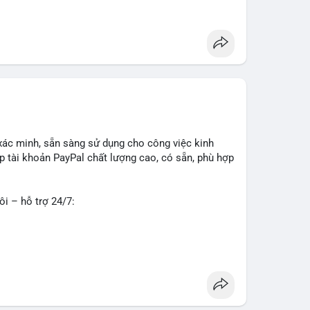
g
#seo
#smm
#trendingnow
#cashout
#sendmoney
xác minh, sẵn sàng sử dụng cho công việc kinh
 tài khoản PayPal chất lượng cao, có sẵn, phù hợp
ôi – hỗ trợ 24/7:
o về độ tin cậy và tính sẵn sàng, giúp bạn giao
 tư vấn chi tiết.