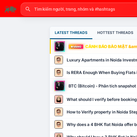
LATEST THREADS
HOTTEST THREADS
CẢNH BÁO BẢO MẬT &amp
VÀNG
Luxury Apartments in Noida Invest
Is RERA Enough When Buying Flats 
BTC (Bitcoin) - Phân tích snapsho
What should I verify before booking
How to Verify property in Noida Ste
Why does a 4 BHK flat Noida offer b