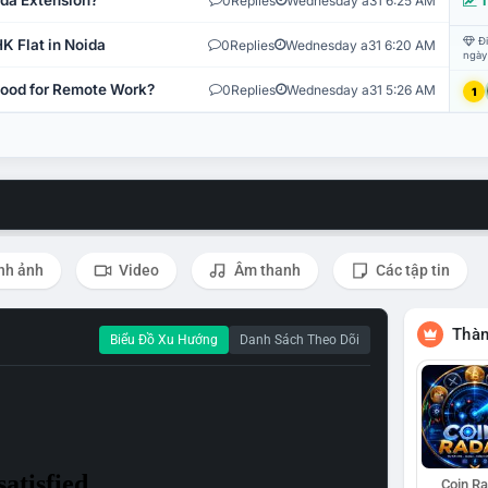
ida Extension?
0
Replies
Wednesday a31 6:25 AM
T
Đi
K Flat in Noida
0
Replies
Wednesday a31 6:20 AM
ngày
 Good for Remote Work?
0
Replies
Wednesday a31 5:26 AM
1
nh ảnh
Video
Âm thanh
Các tập tin
Thàn
Biểu Đồ Xu Hướng
Danh Sách Theo Dõi
Coin R