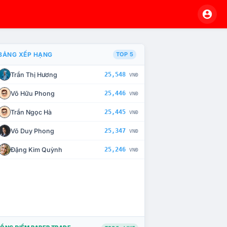
BẢNG XẾP HẠNG
TOP 5
Trần Thị Hương
25,548
VNĐ
À CHẾ TÀI XỬ LÝ VI PHẠM
Võ Hữu Phong
25,446
VNĐ
Trần Ngọc Hà
25,445
VNĐ
Võ Duy Phong
25,347
VNĐ
Đặng Kim Quỳnh
25,246
VNĐ