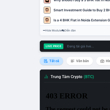
Why should I buy a 3 BHK flat in No
Smart Investment Guide to Buy 2 BH
Is a 4 BHK Flat in Noida Extension
Hide Module
Diễn đàn
Đang tải giá live...
LIVE PRICE
Tất cả
Văn bản
Hì
Trung Tâm Crypto
(BTC)