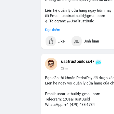
Liên hệ quản lý cửa hàng ngay hôm nay:
📧 Email: usatrustbuild@gmail.com
✈️ Telegram: @UsaTrustBuild
📱 WhatsApp: +1 (479) 438-1734
Đọc thêm
Dịch vụ của chúng tôi phù hợp cho nhu cầ
Like
Bình luận
#buyverifiedwiseaccounts
#marketing
#
#mobiledeposit
#pay
#usdt
usatrustbuildss47
29 m
Bạn cần tài khoản RedotPay đã được xá
Liên hệ ngay với quản lý cửa hàng của chú
Email: usatrustbuild@gmail.com
Telegram: @UsaTrustBuild
WhatsApp: +1 (479) 438-1734