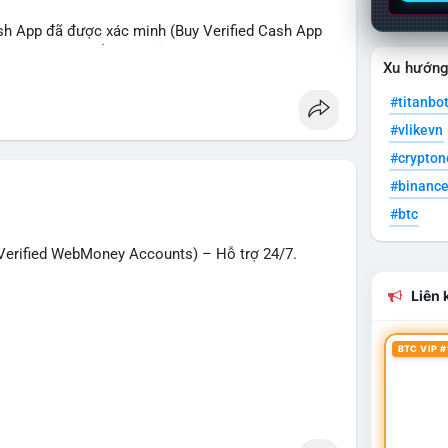
sh App đã được xác minh (Buy Verified Cash App
O, SMM, chuyển tiền, gửi tiền qua di động, thanh
Xu hướn
 Mỹ.
#titanbo
hanh nhất!
#vlikevn
g
#seo
#smm
#trendingnow
#cashout
#crypto
t
#usa
#binanc
#btc
erified WebMoney Accounts) – Hỗ trợ 24/7.
Liên k
BTC VIP #
– giao dịch nhanh chóng, an toàn, phù hợp cho
n tiền quốc tế.