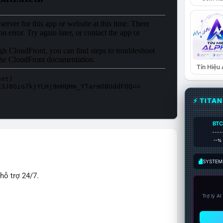
Tín Hiệu
⚡ TITA
BTC
----
--%
SYSTEM:
hỗ trợ 24/7.
Trợ lý A