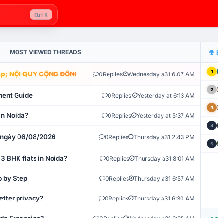
Ctrl K
MOST VIEWED THREADS
1
; NỘI QUY CỘNG ĐỒNG VLIKE.VN: HỆ THỐNG GIÁM SÁT TỰ ĐỘNG V
0
Replies
Wednesday a31 6:07 AM
2
ment Guide
0
Replies
Yesterday at 6:13 AM
3
in Noida?
0
Replies
Yesterday at 5:37 AM
4
t ngày 06/08/2026
0
Replies
Thursday a31 2:43 PM
5
 3 BHK flats in Noida?
0
Replies
Thursday a31 8:01 AM
p by Step
0
Replies
Thursday a31 6:57 AM
etter privacy?
0
Replies
Thursday a31 6:30 AM