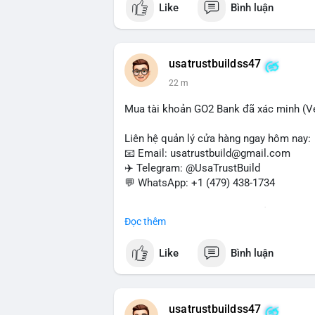
Like
Bình luận
#buyverifiedwebmoneyaccounts
#webm
#sendmoney
#trustbuild
usatrustbuildss47
22 m
Mua tài khoản GO2 Bank đã xác minh (Ver
Liên hệ quản lý cửa hàng ngay hôm nay:
📧 Email: usatrustbuild@gmail.com
✈️ Telegram: @UsaTrustBuild
💬 WhatsApp: +1 (479) 438-1734
Dịch vụ uy tín, nhanh chóng, bảo mật – p
Đọc thêm
và thanh toán USDT.
Like
Bình luận
#buyverifiedgo2bankaccounts
#marketi
#sendmoney
#mobiledeposit
#pay
#usd
usatrustbuildss47