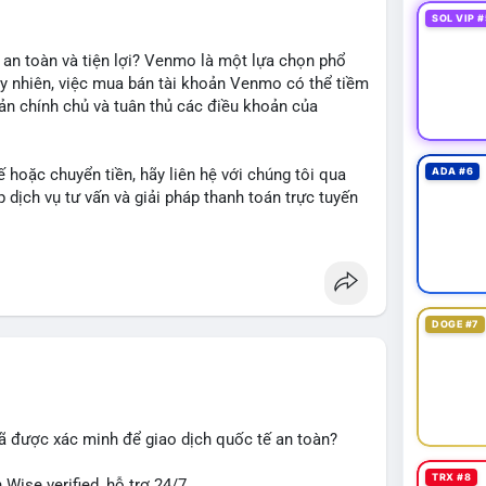
SOL VIP #
 an toàn và tiện lợi? Venmo là một lựa chọn phổ
uy nhiên, việc mua bán tài khoản Venmo có thể tiềm
oản chính chủ và tuân thủ các điều khoản của
 hoặc chuyển tiền, hãy liên hệ với chúng tôi qua
ADA #6
dịch vụ tư vấn và giải pháp thanh toán trực tuyến
DOGE #7
#giaodichantoan
#taichinhso
#seo
#smm
ã được xác minh để giao dịch quốc tế an toàn?
TRX #8
Wise verified, hỗ trợ 24/7.