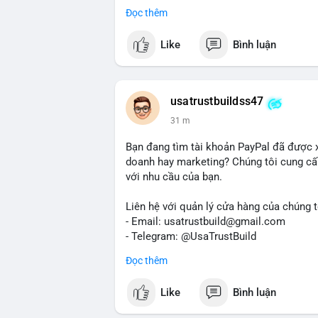
Dịch vụ uy tín, nhanh chóng, bảo mật.
Đọc thêm
#buyverifiedredotpayaccount
#marketin
#mobiledeposit
#pay
#usdt
#btc
Like
Bình luận
usatrustbuildss47
31 m
Bạn đang tìm tài khoản PayPal đã được 
doanh hay marketing? Chúng tôi cung cấp
với nhu cầu của bạn.
Liên hệ với quản lý cửa hàng của chúng t
- Email: usatrustbuild@gmail.com
- Telegram: @UsaTrustBuild
- WhatsApp: +1 (479) 438-1734
Đọc thêm
Tài khoản của chúng tôi được đánh giá ca
Like
Bình luận
dịch thuận lợi. Hãy nhắn tin ngay để được