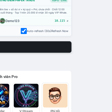
ỔNG ĐIỂM PAPER TRADE
TOP 5 · LIVE
ểm live = số dư ví + ký quỹ + PnL chưa chốt · Chốt 12:00
 cuối tháng · Top 1 trên 20.000 đ nhận 30 ngày VIP Whale.
Demo123
10.115
đ
Auto-refresh (30s)
Refresh Now
h viên Pro
adar
V Stream
Phí Hồ