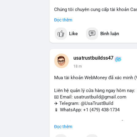
Chúng tôi chuyên cung cấp tài khoản Ca
Accounts) cho các nhu cầu marketing, SE
Đọc thêm
toán USDT và các giao dịch tiền mặt tại
Like
Bình luận
Liên hệ ngay để được tư vấn và hỗ trợ n
#buyverifiedcashappaccounts
#marketin
#sendmoney
#mobiledeposit
#pay
#usd
usatrustbuildss47
18 m
Mua tài khoản WebMoney đã xác minh (V
Liên hệ quản lý cửa hàng ngay hôm nay:
📧 Email: usatrustbuild@gmail.com
✈️ Telegram: @UsaTrustBuild
📱 WhatsApp: +1 (479) 438-1734
Tài khoản WebMoney xác minh sẵn sàng 
Đọc thêm
thanh toán trực tuyến, nhận tiền và chuyể