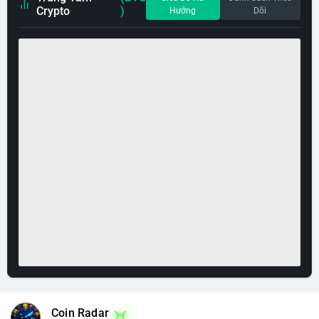
Crypto
)
Hướng
Dõi
Coin Radar