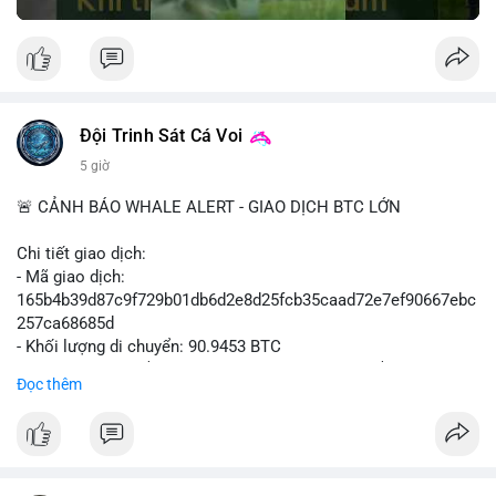
Đội Trinh Sát Cá Voi
5 giờ
🚨 CẢNH BÁO WHALE ALERT - GIAO DỊCH BTC LỚN
Chi tiết giao dịch:
- Mã giao dịch:
165b4b39d87c9f729b01db6d2e8d25fcb35caad72e7ef90667ebc
257ca68685d
- Khối lượng di chuyển: 90.9453 BTC
- Giá trị ước tính: $5,896,958.66 USD (theo thị giá $64,840.69
Đọc thêm
USD)
- Thời gian: 02:19:41 2026-08-09 UTC
Nhận định hành vi: Khối lượng gần 91 BTC, tương đương gần 6