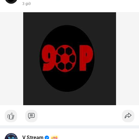
3 giờ
V Stream