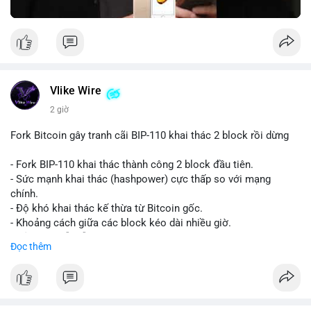
Vlike Wire
2 giờ
Fork Bitcoin gây tranh cãi BIP-110 khai thác 2 block rồi dừng
- Fork BIP-110 khai thác thành công 2 block đầu tiên.
- Sức mạnh khai thác (hashpower) cực thấp so với mạng
chính.
- Độ khó khai thác kế thừa từ Bitcoin gốc.
- Khoảng cách giữa các block kéo dài nhiều giờ.
- Cả hai chuỗi vẫn chấp nhận cùng một giao dịch.
Đọc thêm
#bitcoin
#btc
#cryptonews
#blockchain
#bip110
$btc