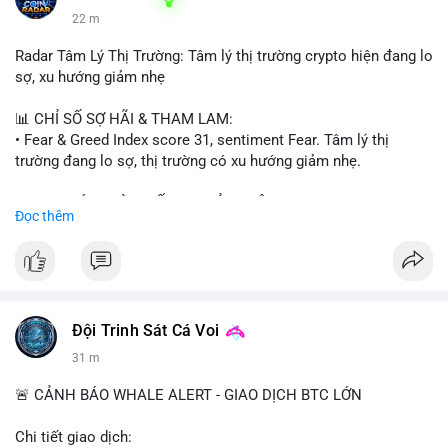
22 m
Radar Tâm Lý Thị Trường: Tâm lý thị trường crypto hiện đang lo
sợ, xu hướng giảm nhẹ
📊 CHỈ SỐ SỢ HÃI & THAM LAM:
• Fear & Greed Index score 31, sentiment Fear. Tâm lý thị
trường đang lo sợ, thị trường có xu hướng giảm nhẹ.
📈 XU HƯỚNG TÌM KIẾM & THẢO LUẬN:
Đọc thêm
• CoinGecko trending coins: Tutorial, Pudgy Penguins, IoTeX,
Solana, Pons, OVERTAKE, Monad.
• LunarCrush trending topics: Ethereum, Solana, Dogecoin,
Chainlink, Tesla, UFC 310, Premier League, Microsoft.
• Google Trends Vietnam: topics unrelated to crypto, low
crypto interest.
Đội Trinh Sát Cá Voi
31 m
💬 DÒNG CHẢY TIN TỨC & TRUYỀN THÔNG:
• Telegram CoinTelegraph: xAI release, Cloudflare Kitesurf, EU
🚨 CẢNH BÁO WHALE ALERT - GIAO DỊCH BTC LỚN
MiCA plan, Circle USDC deal, Crypto worst performer 2026.
• Binance announcements: Apple/IBM dividend via bStocks,
Chi tiết giao dịch: