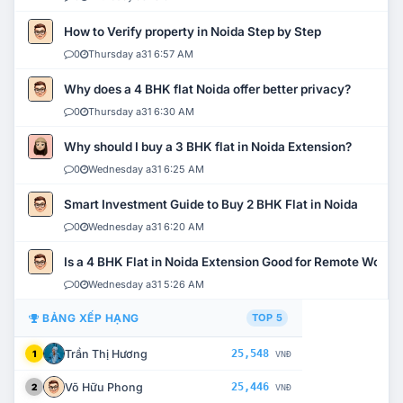
How to Verify property in Noida Step by Step
0
Thursday a31 6:57 AM
Why does a 4 BHK flat Noida offer better privacy?
0
Thursday a31 6:30 AM
Why should I buy a 3 BHK flat in Noida Extension?
0
Wednesday a31 6:25 AM
Smart Investment Guide to Buy 2 BHK Flat in Noida
0
Wednesday a31 6:20 AM
Is a 4 BHK Flat in Noida Extension Good for Remote Work?
0
Wednesday a31 5:26 AM
BẢNG XẾP HẠNG
TOP 5
Trần Thị Hương
25,548
1
VNĐ
Võ Hữu Phong
25,446
2
VNĐ