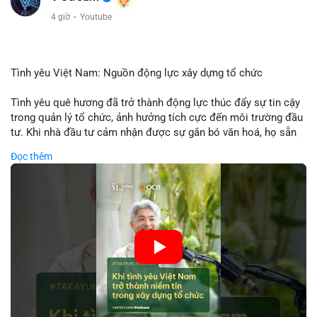
4 giờ
·
Youtube
Tình yêu Việt Nam: Nguồn động lực xây dựng tổ chức
Tình yêu quê hương đã trở thành động lực thúc đẩy sự tin cậy
trong quản lý tổ chức, ảnh hưởng tích cực đến môi trường đầu
tư. Khi nhà đầu tư cảm nhận được sự gắn bó văn hoá, họ sẵn
sàng đầu tư dài hạn vào các doanh nghiệp nội địa, bao gồm cả
Đọc thêm
các công ty blockchain và tiền mã hoá. Sự tăng cường niềm
tin này giúp giảm rủi ro thị trường, cải thiện chi phí vốn và thúc
đẩy sự phát triển bền vững của ngành công nghệ tài chính. Các
nhà quản lý cần khai thác tinh thần này để xây dựng chiến lược
phát triển bền vững và thu hút vốn đầu tư.
🎥 Xem video trực tiếp tại:
Nguồn: VIETSUCCESS