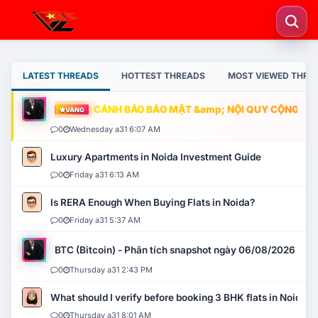
LATEST THREADS
HOTTEST THREADS
MOST VIEWED THRE
CẢNH BÁO BẢO MẬT &amp; NỘI QUY CỘNG ĐỒNG
VÀNG
0
Wednesday a31 6:07 AM
Luxury Apartments in Noida Investment Guide
0
Friday a31 6:13 AM
Is RERA Enough When Buying Flats in Noida?
0
Friday a31 5:37 AM
BTC (Bitcoin) - Phân tích snapshot ngày 06/08/2026
0
Thursday a31 2:43 PM
What should I verify before booking 3 BHK flats in Noida?
0
Thursday a31 8:01 AM