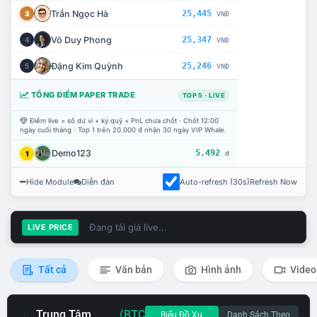
Trần Ngọc Hà
25,445
3
VNĐ
Võ Duy Phong
25,347
4
VNĐ
Đặng Kim Quỳnh
25,246
5
VNĐ
TỔNG ĐIỂM PAPER TRADE
TOP 5 · LIVE
Điểm live = số dư ví + ký quỹ + PnL chưa chốt · Chốt 12:00
ngày cuối tháng · Top 1 trên 20.000 đ nhận 30 ngày VIP Whale.
Demo123
5.492
1
đ
Hide Module
Diễn đàn
Auto-refresh (30s)
Refresh Now
Đang tải giá live...
LIVE PRICE
Tất cả
Văn bản
Hình ảnh
Video
Trung Tâm
(BTC
Biểu Đồ Xu
Danh Sách Theo