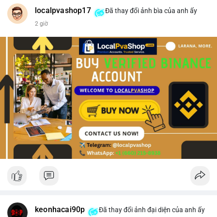
#vlikevn
#titanbot
localpvashop17
Đã thay đổi ảnh bìa của anh ấy
2 giờ
📰 Nguồn: CoinDesk
keonhacai90p
Đã thay đổi ảnh đại diện của anh ấy