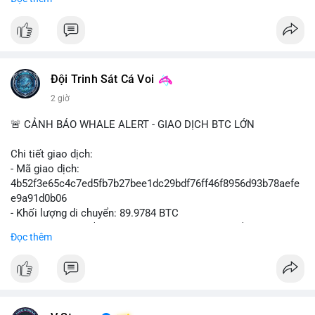
#binancesquare
#cryptonews
#btcpay
#lightningnetwork
#btc
$btc
#vlikevn
#titanbot
Đội Trinh Sát Cá Voi
📰 Nguồn: Cointelegraph
2 giờ
🚨 CẢNH BÁO WHALE ALERT - GIAO DỊCH BTC LỚN
Chi tiết giao dịch:
- Mã giao dịch:
4b52f3e65c4c7ed5fb7b27bee1dc29bdf76ff46f8956d93b78aefe
e9a91d0b06
- Khối lượng di chuyển: 89.9784 BTC
- Giá trị ước tính: $5,829,343.55 USD (theo thị giá $64,786.00
Đọc thêm
USD)
- Thời gian: 05:19:59 2026-08-09 UTC
Nhận định phân tích: Khối lượng gần 90 BTC tương đương 5.8
triệu USD được phát hiện trong mempool chưa xác nhận. Quy