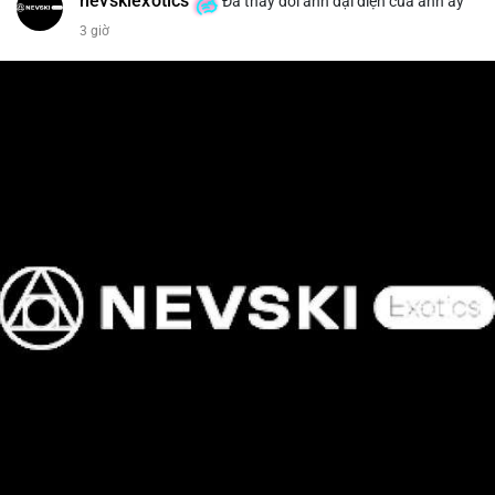
nevskiexotics
Đã thay đổi ảnh đại diện của anh ấy
3 giờ