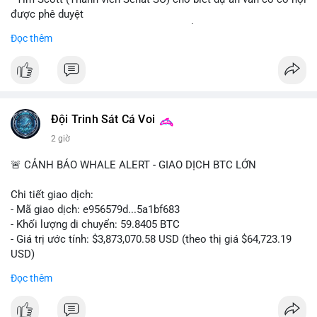
được phê duyệt
- Bài toán chính là thời gian hạn chế để đưa dự án vào lịch
Đọc thêm
trình
- Có thể ảnh hưởng đến môi trường quy định crypto tại Mỹ
$btc $eth
#vlikevn
#titanbot
Đội Trinh Sát Cá Voi
2 giờ
📰 Nguồn: Cointelegraph
🚨 CẢNH BÁO WHALE ALERT - GIAO DỊCH BTC LỚN
Chi tiết giao dịch:
- Mã giao dịch: e956579d...5a1bf683
- Khối lượng di chuyển: 59.8405 BTC
- Giá trị ước tính: $3,873,070.58 USD (theo thị giá $64,723.19
USD)
- Thời gian: 17:19:55 2026-08-06 UTC
Đọc thêm
Một khối lượng 59.84 BTC trị giá gần 3.9 triệu USD vừa được
kích hoạt di chuyển trong mempool. Với quy mô này, khả năng