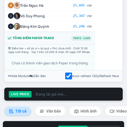
Trần Ngọc Hà
25,445
3
VNĐ
Võ Duy Phong
25,347
4
VNĐ
Đặng Kim Quỳnh
25,246
5
VNĐ
TỔNG ĐIỂM PAPER TRADE
TOP 5 · LIVE
Điểm live = số dư ví + ký quỹ + PnL chưa chốt · Chốt 12:00
ngày cuối tháng · Top 1 trên 20.000 đ nhận 30 ngày VIP Whale.
Chưa có thành viên giao dịch Paper trong tháng.
Hide Module
Diễn đàn
Auto-refresh (30s)
Refresh Now
Đang tải giá live...
LIVE PRICE
Tất cả
Văn bản
Hình ảnh
Video