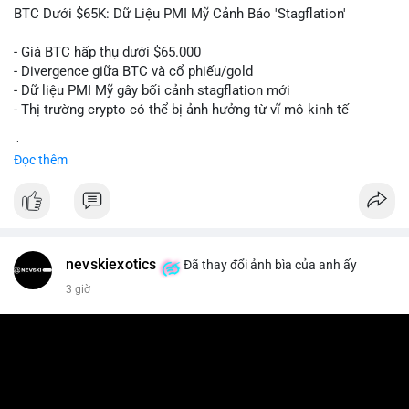
📰 Nguồn: Cointelegraph
BTC Dưới $65K: Dữ Liệu PMI Mỹ Cảnh Báo 'Stagflation'
- Giá BTC hấp thụ dưới $65.000
- Divergence giữa BTC và cổ phiếu/gold
- Dữ liệu PMI Mỹ gây bối cảnh stagflation mới
- Thị trường crypto có thể bị ảnh hưởng từ vĩ mô kinh tế
$btc
#btc
Đọc thêm
#vlikevn
#titanbot
📰 Nguồn: Cointelegraph
nevskiexotics
Đã thay đổi ảnh bìa của anh ấy
3 giờ