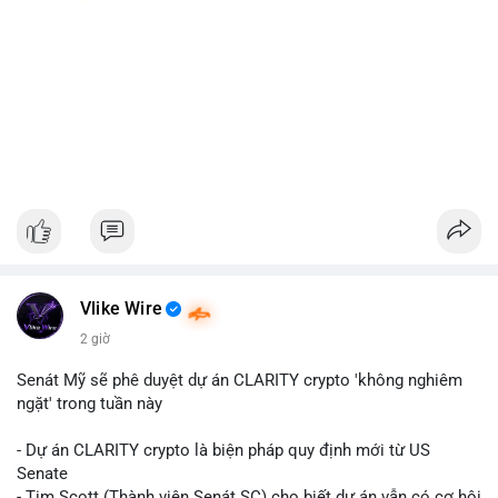
Vlike Wire
2 giờ
Senát Mỹ sẽ phê duyệt dự án CLARITY crypto 'không nghiêm
ngặt' trong tuần này
- Dự án CLARITY crypto là biện pháp quy định mới từ US
Senate
- Tim Scott (Thành viên Senát SC) cho biết dự án vẫn có cơ hội