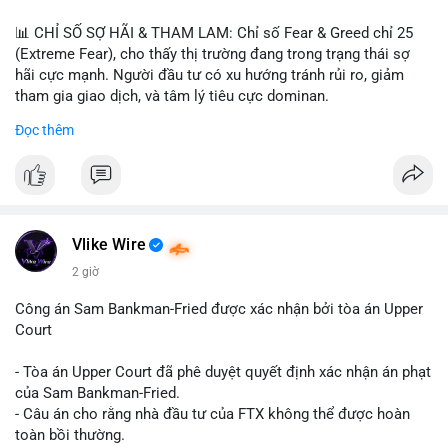
📊 CHỈ SỐ SỢ HÃI & THAM LAM: Chỉ số Fear & Greed chỉ 25
(Extreme Fear), cho thấy thị trường đang trong trạng thái sợ
hãi cực mạnh. Người đầu tư có xu hướng tránh rủi ro, giảm
tham gia giao dịch, và tâm lý tiêu cực dominan.
Đọc thêm
📈 XU HƯỚNG TÌM KIẾM & THẢO LUẬN: Coin được tìm kiếm
nhiều nhất trên CoinGecko là Cash Cat (CASHCAT), Bitcoin
(BTC), Sui (SUI), Pudgy Penguins (PENGU). Trên Google Trends
Việt Nam, từ khóa như 'con riêng', 'phạm nhật minh anh' và 'tô
lâm' được nhắc đến nhiều, có thể phản ánh sự quan tâm đến
các chủ đề không liên quan trực tiếp đến crypto.
Vlike Wire
2 giờ
💬 DÒNG CHẢY TIN TỨC & TRUYỀN THÔNG: Các bài đăng
trên Binance Square tập trung vào chiến lược trading, lệnh kẹp,
Công án Sam Bankman-Fried được xác nhận bởi tòa án Upper
và cập nhật về sự kiện như 'Lãi lỗ chưa ghi nhận'. Trên
Court
Telegram, tin tức nổi bật bao gồm việc Tether mở rộng vào
Saudi Arabia và báo cáo về Bitcoin miners chuyển hướng AI.
- Tòa án Upper Court đã phê duyệt quyết định xác nhận án phạt
Các tin tức quốc tế cũng nhấn mạnh sự động chảy của thị
của Sam Bankman-Fried.
trường.
- Câu án cho rằng nhà đầu tư của FTX không thể được hoàn
toàn bồi thường.