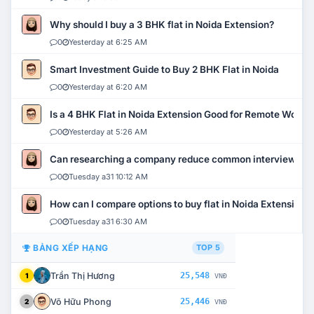
Why should I buy a 3 BHK flat in Noida Extension?
0
Yesterday at 6:25 AM
Smart Investment Guide to Buy 2 BHK Flat in Noida
0
Yesterday at 6:20 AM
Is a 4 BHK Flat in Noida Extension Good for Remote Work?
0
Yesterday at 5:26 AM
Can researching a company reduce common interview mi
0
Tuesday a31 10:12 AM
How can I compare options to buy flat in Noida Extension?
0
Tuesday a31 6:30 AM
BẢNG XẾP HẠNG
TOP 5
Trần Thị Hương
25,548
1
VNĐ
Võ Hữu Phong
25,446
2
VNĐ