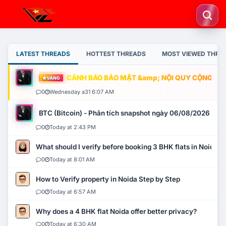
LATEST THREADS
HOTTEST THREADS
MOST VIEWED THRE
CẢNH BÁO BẢO MẬT &amp; NỘI QUY CỘNG ĐỒNG
VÀNG
0
Wednesday a31 6:07 AM
BTC (Bitcoin) - Phân tích snapshot ngày 06/08/2026
0
Today at 2:43 PM
What should I verify before booking 3 BHK flats in Noida?
0
Today at 8:01 AM
How to Verify property in Noida Step by Step
0
Today at 6:57 AM
Why does a 4 BHK flat Noida offer better privacy?
0
Today at 6:30 AM