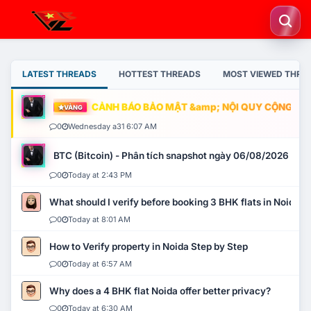
LATEST THREADS
HOTTEST THREADS
MOST VIEWED THRE
CẢNH BÁO BẢO MẬT &amp; NỘI QUY CỘNG ĐỒNG
VÀNG
0
Wednesday a31 6:07 AM
BTC (Bitcoin) - Phân tích snapshot ngày 06/08/2026
0
Today at 2:43 PM
What should I verify before booking 3 BHK flats in Noida?
0
Today at 8:01 AM
How to Verify property in Noida Step by Step
0
Today at 6:57 AM
Why does a 4 BHK flat Noida offer better privacy?
0
Today at 6:30 AM