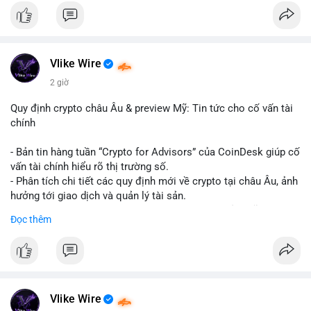
#binancesquare
#cryptonews
#hyperliquid
#rwa
#defi
$btc $eth
Vlike Wire
#vlikevn
#titanbot
2 giờ
📰 Nguồn: Cointelegraph
Quy định crypto châu Âu & preview Mỹ: Tin tức cho cố vấn tài
chính
- Bản tin hàng tuần “Crypto for Advisors” của CoinDesk giúp cố
vấn tài chính hiểu rõ thị trường số.
- Phân tích chi tiết các quy định mới về crypto tại châu Âu, ảnh
hưởng tới giao dịch và quản lý tài sản.
- Đánh giá các xu hướng và dự báo chính sách của Mỹ, giúp
Đọc thêm
nhà đầu tư chuẩn bị chiến lược.
- Cập nhật nhanh các thay đổi pháp lý, rủi ro và cơ hội đầu tư
trong lĩnh vực blockchain.
#binancesquare
#cryptonews
#regulation
#europe
#us
Vlike Wire