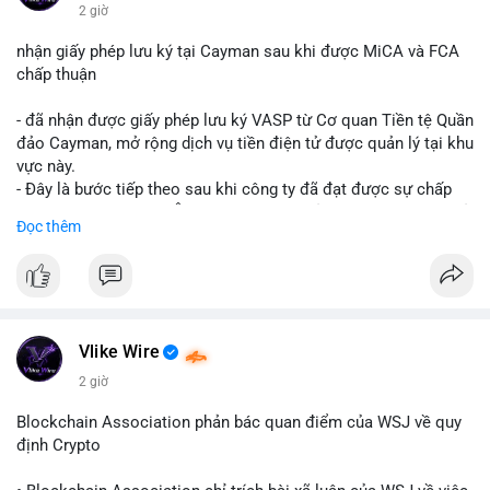
$btc $eth
2 giờ
#vlikevn
#titanbot
nhận giấy phép lưu ký tại Cayman sau khi được MiCA và FCA
chấp thuận
📰 Nguồn: CoinDesk
- đã nhận được giấy phép lưu ký VASP từ Cơ quan Tiền tệ Quần
đảo Cayman, mở rộng dịch vụ tiền điện tử được quản lý tại khu
vực này.
- Đây là bước tiếp theo sau khi công ty đã đạt được sự chấp
thuận từ MiCA (Châu Âu) và FCA (Anh), củng cố vị thế tuân thủ
Đọc thêm
quy định toàn cầu.
- Giấy phép này cho phép cung cấp dịch vụ lưu ký tài sản số
một cách hợp pháp tại Cayman, thu hút thêm khách hàng tổ
chức.
- Động thái này phản ánh xu hướng các sàn giao dịch và nền
tảng tiền điện tử tăng cường tuân thủ pháp lý để mở rộng hoạt
Vlike Wire
động.
2 giờ
#binancesquare
#cryptonews
#blockchain
#regulation
Blockchain Association phản bác quan điểm của WSJ về quy
#custody
định Crypto
$btc $eth