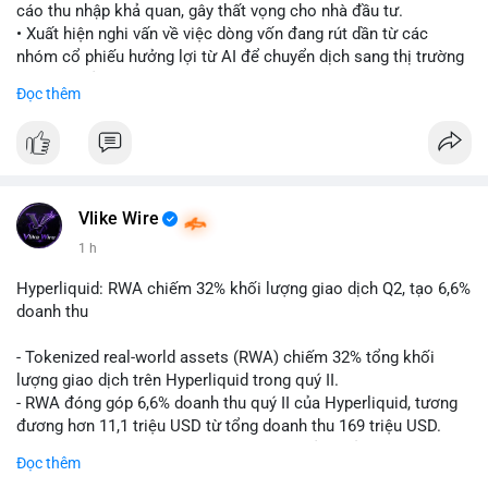
cáo thu nhập khả quan, gây thất vọng cho nhà đầu tư.
• Xuất hiện nghi vấn về việc dòng vốn đang rút dần từ các
nhóm cổ phiếu hưởng lợi từ AI để chuyển dịch sang thị trường
tiền điện tử.
Đọc thêm
• Diễn biến này có thể là tín hiệu cho thấy sự luân chuyển dòng
tiền giữa các nhóm tài sản công nghệ và crypto.
#binancesquare
#cryptonews
#marketanalysis
#ai
#investing
$btc $eth
Vlike Wire
1 h
#vlikevn
#titanbot
Hyperliquid: RWA chiếm 32% khối lượng giao dịch Q2, tạo 6,6%
📰 Nguồn: CoinDesk
doanh thu
- Tokenized real-world assets (RWA) chiếm 32% tổng khối
lượng giao dịch trên Hyperliquid trong quý II.
- RWA đóng góp 6,6% doanh thu quý II của Hyperliquid, tương
đương hơn 11,1 triệu USD từ tổng doanh thu 169 triệu USD.
- Đây là dấu hiệu mạnh mẽ về sự tăng trưởng của thị trường tài
Đọc thêm
sản hóa thực tế trên sàn giao dịch phi tập trung.