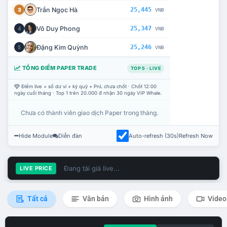
Trần Ngọc Hà
25,445
3
VNĐ
Võ Duy Phong
25,347
4
VNĐ
Đặng Kim Quỳnh
25,246
5
VNĐ
TỔNG ĐIỂM PAPER TRADE
TOP 5 · LIVE
Điểm live = số dư ví + ký quỹ + PnL chưa chốt · Chốt 12:00
ngày cuối tháng · Top 1 trên 20.000 đ nhận 30 ngày VIP Whale.
Chưa có thành viên giao dịch Paper trong tháng.
Hide Module
Diễn đàn
Auto-refresh (30s)
Refresh Now
Đang tải giá live...
LIVE PRICE
Tất cả
Văn bản
Hình ảnh
Video