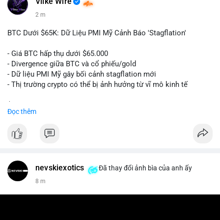
Vlike Wire
2 m
BTC Dưới $65K: Dữ Liệu PMI Mỹ Cảnh Báo 'Stagflation'
- Giá BTC hấp thụ dưới $65.000
- Divergence giữa BTC và cổ phiếu/gold
- Dữ liệu PMI Mỹ gây bối cảnh stagflation mới
- Thị trường crypto có thể bị ảnh hưởng từ vĩ mô kinh tế
$btc
#btc
Đọc thêm
#vlikevn
#titanbot
📰 Nguồn: Cointelegraph
nevskiexotics
Đã thay đổi ảnh bìa của anh ấy
8 m