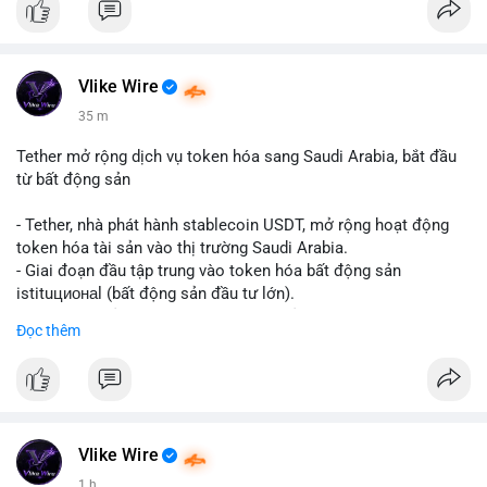
Vlike Wire
35 m
Tether mở rộng dịch vụ token hóa sang Saudi Arabia, bắt đầu
từ bất động sản
- Tether, nhà phát hành stablecoin USDT, mở rộng hoạt động
token hóa tài sản vào thị trường Saudi Arabia.
- Giai đoạn đầu tập trung vào token hóa bất động sản
istituционаl (bất động sản đầu tư lớn).
- Kế hoạch mở rộng sang các lớp tài sản khác trong tương lai.
Đọc thêm
- Bước đi này nhằm tăng khả năng truy cập và thanh khoản cho
tài sản truyền thống qua blockchain.
#binancesquare
#cryptonews
#usdt
#tether
#tokenization
#realestate
#saudiarabia
#blockchain
Vlike Wire
$usdt
1 h