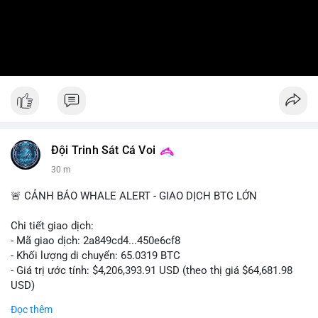
Đội Trinh Sát Cá Voi
30 m
🚨 CẢNH BÁO WHALE ALERT - GIAO DỊCH BTC LỚN
Chi tiết giao dịch:
- Mã giao dịch: 2a849cd4...450e6cf8
- Khối lượng di chuyển: 65.0319 BTC
- Giá trị ước tính: $4,206,393.91 USD (theo thị giá $64,681.98
USD)
- Thời gian: 16:19:52 2026-08-06 UTC
Đọc thêm