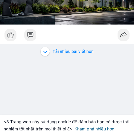
Tải nhiều bài viết hơn
<3 Trang web này sử dụng cookie để đảm bảo bạn có được trải
nghiệm tốt nhất trên mọi thiết bị ℇ>
Khám phá nhiều hơn
Solana
BNB
$1,913.98
$73.39
TH
+1.26%
SOL
-1.23%
B