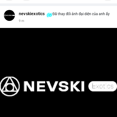
nevskiexotics
Đã thay đổi ảnh đại diện của anh ấy
9 m