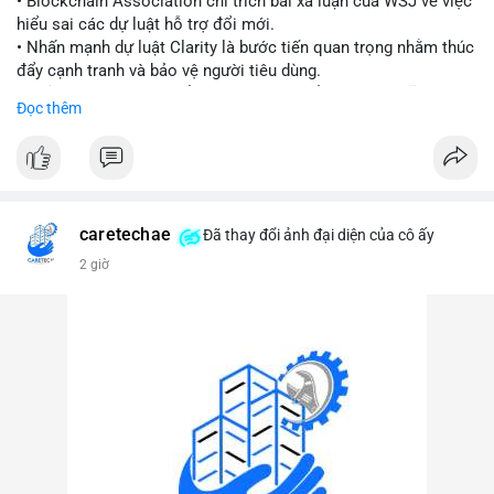
• Blockchain Association chỉ trích bài xã luận của WSJ về việc
hiểu sai các dự luật hỗ trợ đổi mới.
#vlikevn
#titanbot
• Nhấn mạnh dự luật Clarity là bước tiến quan trọng nhằm thúc
đẩy cạnh tranh và bảo vệ người tiêu dùng.
📰 Nguồn: Cointelegraph
• Phản đối các quan điểm kìm hãm sự đổi mới trong lĩnh vực
Đọc thêm
tài sản số.
#blockchain
#cryptonews
#regulation
#binancesquare
$btc $eth
caretechae
Đã thay đổi ảnh đại diện của cô ấy
#vlikevn
#titanbot
2 giờ
📰 Nguồn: CoinDesk