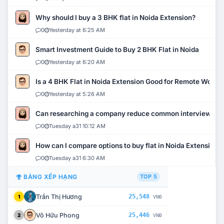
Why should I buy a 3 BHK flat in Noida Extension?
0
Yesterday at 6:25 AM
Smart Investment Guide to Buy 2 BHK Flat in Noida
0
Yesterday at 6:20 AM
Is a 4 BHK Flat in Noida Extension Good for Remote Work?
0
Yesterday at 5:26 AM
Can researching a company reduce common interview mi
0
Tuesday a31 10:12 AM
How can I compare options to buy flat in Noida Extension?
0
Tuesday a31 6:30 AM
BẢNG XẾP HẠNG
TOP 5
Trần Thị Hương
25,548
1
VNĐ
Võ Hữu Phong
25,446
2
VNĐ