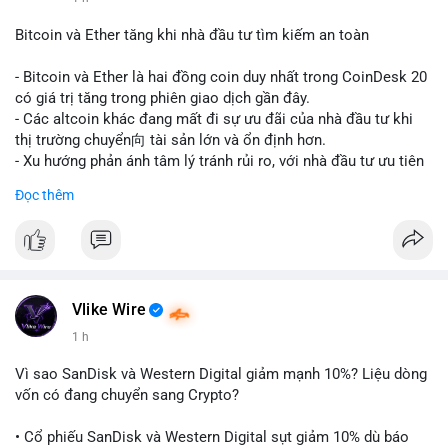
#vlikevn
#titanbot
Bitcoin và Ether tăng khi nhà đầu tư tìm kiếm an toàn
📰 Nguồn: CoinDesk
- Bitcoin và Ether là hai đồng coin duy nhất trong CoinDesk 20
có giá trị tăng trong phiên giao dịch gần đây.
- Các altcoin khác đang mất đi sự ưu đãi của nhà đầu tư khi
thị trường chuyển向 tài sản lớn và ổn định hơn.
- Xu hướng phản ánh tâm lý tránh rủi ro, với nhà đầu tư ưu tiên
các token có vốn hóa thị trường lớn nhất.
Đọc thêm
$btc
#btc
$eth
#eth
#vlikevn
#titanbot
📰 Nguồn: CoinDesk
Vlike Wire
1 h
Vì sao SanDisk và Western Digital giảm mạnh 10%? Liệu dòng
vốn có đang chuyển sang Crypto?
• Cổ phiếu SanDisk và Western Digital sụt giảm 10% dù báo