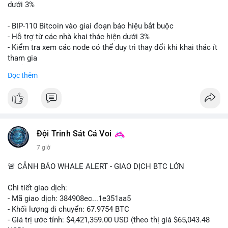
📊 Nguồn: Radar Tâm Lý Thị Trường
giá. Cần theo dõi sát sao bước tiếp theo của dòng tiền này.
dưới 3%
Lời khuyên: Nhà đầu tư nhỏ lẻ nên thận trọng quan sát biến
- BIP-110 Bitcoin vào giai đoạn báo hiệu bắt buộc
động thanh khoản trong 24-48 giờ tới. Tránh hành động theo
- Hỗ trợ từ các nhà khai thác hiện dưới 3%
cảm xúc, hãy chờ xác nhận điểm đến của số BTC này trước khi
- Kiểm tra xem các node có thể duy trì thay đổi khi khai thác ít
điều chỉnh vị thế.
tham gia
- Thảo luận về phương án hard fork dự phòng nếu cần
Đọc thêm
#556btc
#36trusd
#cavoichuyentien
#aplucban
#tichluydaihan
$btc
#btc
#vlikevn
#titanbot
📰 Nguồn: Cointelegraph
Đội Trinh Sát Cá Voi
7 giờ
🚨 CẢNH BÁO WHALE ALERT - GIAO DỊCH BTC LỚN
Chi tiết giao dịch:
- Mã giao dịch: 384908ec...1e351aa5
- Khối lượng di chuyển: 67.9754 BTC
- Giá trị ước tính: $4,421,359.00 USD (theo thị giá $65,043.48