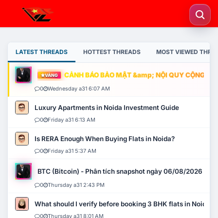
LATEST THREADS
HOTTEST THREADS
MOST VIEWED THRE
CẢNH BÁO BẢO MẬT &amp; NỘI QUY CỘNG ĐỒNG
VÀNG
0
Wednesday a31 6:07 AM
Luxury Apartments in Noida Investment Guide
0
Friday a31 6:13 AM
Is RERA Enough When Buying Flats in Noida?
0
Friday a31 5:37 AM
BTC (Bitcoin) - Phân tích snapshot ngày 06/08/2026
0
Thursday a31 2:43 PM
What should I verify before booking 3 BHK flats in Noida?
0
Thursday a31 8:01 AM