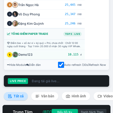
Trần Ngọc Hà
25,445
3
VNĐ
Võ Duy Phong
25,347
4
VNĐ
Đặng Kim Quỳnh
25,246
5
VNĐ
TỔNG ĐIỂM PAPER TRADE
TOP 5 · LIVE
Điểm live = số dư ví + ký quỹ + PnL chưa chốt · Chốt 12:00
ngày cuối tháng · Top 1 trên 20.000 đ nhận 30 ngày VIP Whale.
Demo123
10.115
1
đ
Hide Module
Diễn đàn
Auto-refresh (30s)
Refresh Now
Đang tải giá live...
LIVE PRICE
Tất cả
Văn bản
Hình ảnh
Video
Trung Tâm
(BTC
Biểu Đồ Xu
Danh Sách Theo