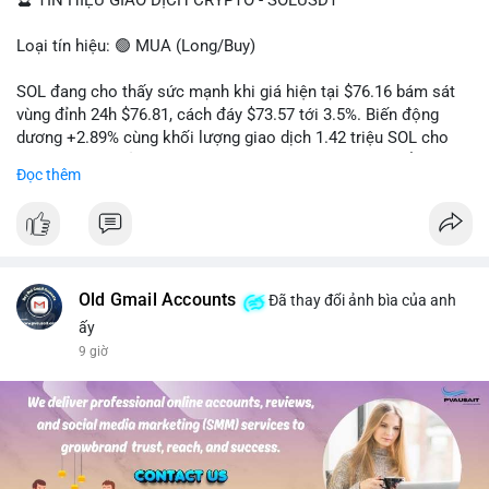
🔮 TÍN HIỆU GIAO DỊCH CRYPTO - SOLUSDT
Loại tín hiệu: 🟢 MUA (Long/Buy)
SOL đang cho thấy sức mạnh khi giá hiện tại $76.16 bám sát
vùng đỉnh 24h $76.81, cách đáy $73.57 tới 3.5%. Biến động
dương +2.89% cùng khối lượng giao dịch 1.42 triệu SOL cho
thấy lực cầu chủ động đang chiếm ưu thế, phe mua kiểm soát
Đọc thêm
hoàn toàn nhịp điều chỉnh.
Khuyến nghị giao dịch cụ thể:
- Vùng Entry: 75.80 - 76.20 (chờ retest vùng kháng cự cũ thành
hỗ trợ)
- Mục tiêu chốt lời: TP1: 77.50, TP2: 78.80
Old Gmail Accounts
Đã thay đổi ảnh bìa của anh
- Cắt lỗ: 74.90 (dưới vùng hỗ trợ gần nhất)
ấy
9 giờ
Quản trị vốn: Khối lượng vào lệnh tối đa 2-3% tài khoản, ưu tiên
chốt 50% vị thế tại TP1 và dời stop loss về điểm hòa vốn.
#solusdt
#longsol
#vung76
#breakoutsol
#lenhmuasol