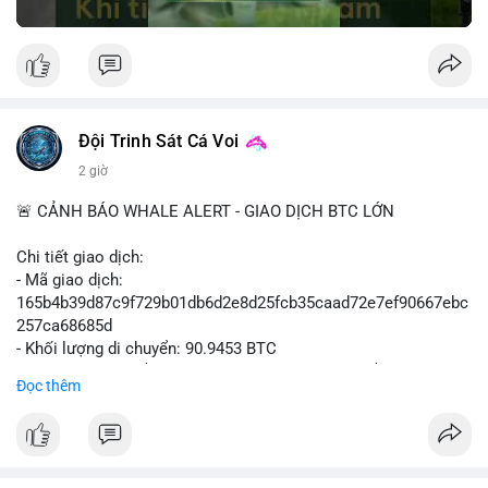
Đội Trinh Sát Cá Voi
2 giờ
🚨 CẢNH BÁO WHALE ALERT - GIAO DỊCH BTC LỚN
Chi tiết giao dịch:
- Mã giao dịch:
165b4b39d87c9f729b01db6d2e8d25fcb35caad72e7ef90667ebc
257ca68685d
- Khối lượng di chuyển: 90.9453 BTC
- Giá trị ước tính: $5,896,958.66 USD (theo thị giá $64,840.69
Đọc thêm
USD)
- Thời gian: 02:19:41 2026-08-09 UTC
Nhận định hành vi: Khối lượng gần 91 BTC, tương đương gần 6