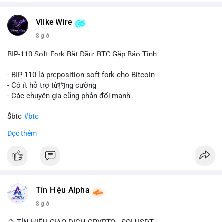
chuyển trong một giao dịch duy nhất cho thấy dấu hiệu của
một tổ chức hoặc cá nhân sở hữu lượng tài sản lớn. Động thái
Vlike Wire
này có thể phản ánh ba kịch bản chính: thứ nhất, cá voi đang
chuẩn bị thanh khoản bằng cách chuyển lên sàn giao dịch, tạo
8 giờ
áp lực bán tiềm năng; thứ hai, tài sản được chuyển vào ví lạnh
để nắm giữ dài hạn, thể hiện niềm tin vào xu hướng tăng; thứ
BIP-110 Soft Fork Bắt Đầu: BTC Gặp Báo Tình
ba, hành vi chia tách hoặc tái cấu trúc danh mục nhằm phân
tán rủi ro. Với mức giá 65K, khối lượng này không quá lớn để
- BIP-110 là proposition soft fork cho Bitcoin
gây sốc thanh khoản tức thời, nhưng vẫn đủ sức tạo biến động
- Có ít hỗ trợ từ礿ng cường
tâm lý ngắn hạn nếu hướng đến sàn tập trung.
- Các chuyên gia cũng phản đối mạnh
Lời khuyên cho nhà đầu tư nhỏ lẻ:
$btc
#btc
Theo dõi các giao dịch tiếp theo từ cùng địa chỉ ví để xác nhận
Đọc thêm
hướng đi của dòng tiền. Tránh hành động theo cảm xúc, ưu
#vlikevn
#titanbot
tiên quản trị rủi ro và không mở vị thế lớn trước khi có tín hiệu
rõ ràng về đích đến của số BTC này.
📰 Nguồn: CoinDesk
#94dot58btc
#vilanh
#chuyentiencavoi
#btcmempool
#dongtienlon
Tín Hiệu Alpha
8 giờ