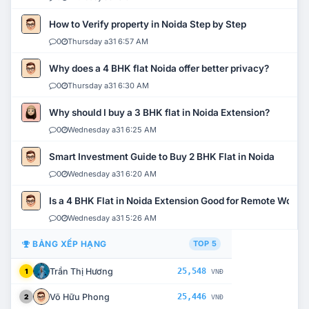
How to Verify property in Noida Step by Step
0
Thursday a31 6:57 AM
Why does a 4 BHK flat Noida offer better privacy?
0
Thursday a31 6:30 AM
Why should I buy a 3 BHK flat in Noida Extension?
0
Wednesday a31 6:25 AM
Smart Investment Guide to Buy 2 BHK Flat in Noida
0
Wednesday a31 6:20 AM
Is a 4 BHK Flat in Noida Extension Good for Remote Work?
0
Wednesday a31 5:26 AM
BẢNG XẾP HẠNG
TOP 5
Trần Thị Hương
25,548
1
VNĐ
Võ Hữu Phong
25,446
2
VNĐ