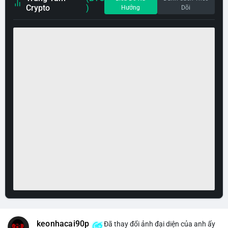
Crypto
)
Hướng
Dõi
keonhacai90p
Đã thay đổi ảnh đại diện của anh ấy