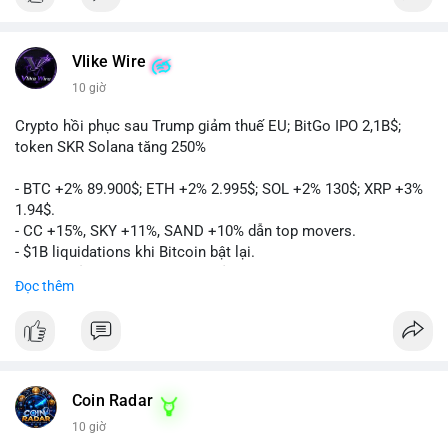
Vlike Wire
10 giờ
Crypto hồi phục sau Trump giảm thuế EU; BitGo IPO 2,1B$;
token SKR Solana tăng 250%
- BTC +2% 89.900$; ETH +2% 2.995$; SOL +2% 130$; XRP +3%
1.94$.
- CC +15%, SKY +11%, SAND +10% dẫn top movers.
- $1B liquidations khi Bitcoin bật lại.
- Trump hủy thuế EU, tín hiệu giảm áp lực.
Đọc thêm
- Vitalik đề xuất DVT staking cho Ethereum.
- BitGo IPO 18$/cổ phiếu, trị giá ~2B$.
- Senate Ag Committee tiến hành Clarity Act.
- Newrez tính crypto vào điều kiện vay nhà.
- HK cấp giấy phép stablecoin mới.
- Tòa án Nga công nhận crypto là tài sản.
Coin Radar
- Trump hy vọng ký bill cấu trúc thị trường crypto.
10 giờ
- Saga EVM bị hack 7M$, quỹ trộm chuyển sang Ethereum.