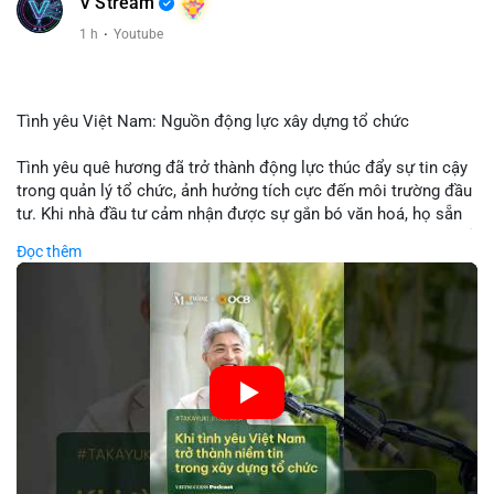
V Stream
1 h
·
Youtube
Tình yêu Việt Nam: Nguồn động lực xây dựng tổ chức
Tình yêu quê hương đã trở thành động lực thúc đẩy sự tin cậy
trong quản lý tổ chức, ảnh hưởng tích cực đến môi trường đầu
tư. Khi nhà đầu tư cảm nhận được sự gắn bó văn hoá, họ sẵn
sàng đầu tư dài hạn vào các doanh nghiệp nội địa, bao gồm cả
Đọc thêm
các công ty blockchain và tiền mã hoá. Sự tăng cường niềm
tin này giúp giảm rủi ro thị trường, cải thiện chi phí vốn và thúc
đẩy sự phát triển bền vững của ngành công nghệ tài chính. Các
nhà quản lý cần khai thác tinh thần này để xây dựng chiến lược
phát triển bền vững và thu hút vốn đầu tư.
🎥 Xem video trực tiếp tại:
Nguồn: VIETSUCCESS