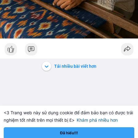
Tải nhiều bài viết hơn
<3 Trang web này sử dụng cookie để đảm bảo bạn có được trải
nghiệm tốt nhất trên mọi thiết bị ℇ>
Khám phá nhiều hơn
Solana
BNB
14.55
$76.01
$601
-0.15%
SOL
+1.85%
BNB
Đã hiểu!!!