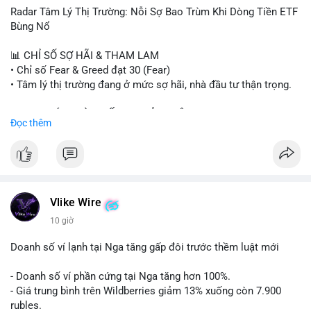
- Steak ’n Shake thưởng BTC cho nhân viên.
Radar Tâm Lý Thị Trường: Nỗi Sợ Bao Trùm Khi Dòng Tiền ETF
#binancesquare
#cryptonews
#btc
#eth
#sol
#xrp
#cc
#sky
Bùng Nổ
#sand
#bitgo
#solana
#stablecoin
#regulation
📊 CHỈ SỐ SỢ HÃI & THAM LAM
$btc $eth $sol $xrp $cc $sky $sand $skr
#skr
• Chỉ số Fear & Greed đạt 30 (Fear)
• Tâm lý thị trường đang ở mức sợ hãi, nhà đầu tư thận trọng.
#vlikevn
#titanbot
📈 XU HƯỚNG TÌM KIẾM & THẢO LUẬN
Đọc thêm
📰 Nguồn: Decrypt
• CoinGecko Trending: PENGU, TUT, ACE, CASHCAT, ANSEM,
STONKBROKER, UNI
• LunarCrush Trending: Ethereum, Solana, Dogecoin, Polkadot,
Chainlink, Taylor Swift, Tesla
• Google Trends Việt Nam: Real Madrid, Giao hữu câu lạc bộ,
Tinh hà say hi
Vlike Wire
10 giờ
💬 DÒNG CHẢY TIN TỨC & TRUYỀN THÔNG
• Binance Square: Cộng đồng đang tranh luận về lệnh
Doanh số ví lạnh tại Nga tăng gấp đôi trước thềm luật mới
Long/Short, kỳ vọng vào các kèo $ACE, $RAVE và lo ngại tin
xấu từ SpaceX/Musk.
- Doanh số ví phần cứng tại Nga tăng hơn 100%.
• Tin tức quốc tế: US spot Bitcoin ETFs ghi nhận dòng tiền 1 tỷ
- Giá trung bình trên Wildberries giảm 13% xuống còn 7.900
USD; Nansen founder dự báo Bitcoin không dưới 60K; Chi tiêu
rubles.