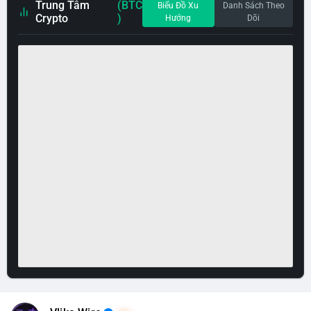
Trung Tâm
(BTC
Biểu Đồ Xu
Danh Sách Theo
Crypto
)
Hướng
Dõi