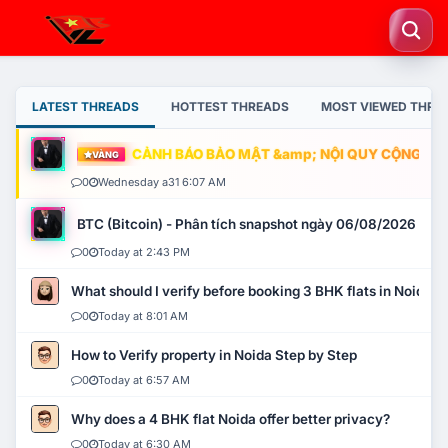
LATEST THREADS
HOTTEST THREADS
MOST VIEWED THRE
CẢNH BÁO BẢO MẬT &amp; NỘI QUY CỘNG ĐỒNG
VÀNG
0
Wednesday a31 6:07 AM
BTC (Bitcoin) - Phân tích snapshot ngày 06/08/2026
0
Today at 2:43 PM
What should I verify before booking 3 BHK flats in Noida?
0
Today at 8:01 AM
How to Verify property in Noida Step by Step
0
Today at 6:57 AM
Why does a 4 BHK flat Noida offer better privacy?
0
Today at 6:30 AM