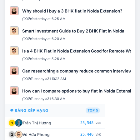
Why should I buy a 3 BHK flat in Noida Extension?
0
Yesterday at 6:25 AM
Smart Investment Guide to Buy 2 BHK Flat in Noida
0
Yesterday at 6:20 AM
Is a 4 BHK Flat in Noida Extension Good for Remote Work?
0
Yesterday at 5:26 AM
Can researching a company reduce common interview mi
0
Tuesday a31 10:12 AM
How can I compare options to buy flat in Noida Extension?
0
Tuesday a31 6:30 AM
BẢNG XẾP HẠNG
TOP 5
Trần Thị Hương
25,548
1
VNĐ
Võ Hữu Phong
25,446
2
VNĐ