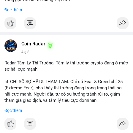
Đọc thêm
Lời khuyên ngắn gọn cho nhà đầu tư nhỏ lẻ:
#jpyc
#cryptonews
#web3
#japan
#blockchain
Nhà đầu tư nên theo dõi sát dòng tiền tiếp theo từ địa chỉ này.
Tránh hành động theo cảm xúc; hãy chờ xác nhận hướng đi của
$btc $eth
dòng tiền trước khi đưa ra quyết định vào lệnh, đồng thời đặt
lệnh dừng lỗ chặt chẽ để quản trị rủi ro trong bối cảnh thanh
#vlikevn
#titanbot
khoản mỏng.
Coin Radar
📰 Nguồn: CoinDesk
4 giờ
#25dot8btc
#dichuyen1_66trieuusd
#khangcu64556
#whalebtc
#theodoidongtien
Radar Tâm Lý Thị Trường: Tâm lý thị trường crypto đang ở mức
sợ hãi cực mạnh
📊 CHỈ SỐ SỢ HÃI & THAM LAM: Chỉ số Fear & Greed chỉ 25
(Extreme Fear), cho thấy thị trường đang trong trạng thái sợ
hãi cực mạnh. Người đầu tư có xu hướng tránh rủi ro, giảm
tham gia giao dịch, và tâm lý tiêu cực dominan.
Đọc thêm
📈 XU HƯỚNG TÌM KIẾM & THẢO LUẬN: Coin được tìm kiếm
nhiều nhất trên CoinGecko là Cash Cat (CASHCAT), Bitcoin
(BTC), Sui (SUI), Pudgy Penguins (PENGU). Trên Google Trends
Việt Nam, từ khóa như 'con riêng', 'phạm nhật minh anh' và 'tô