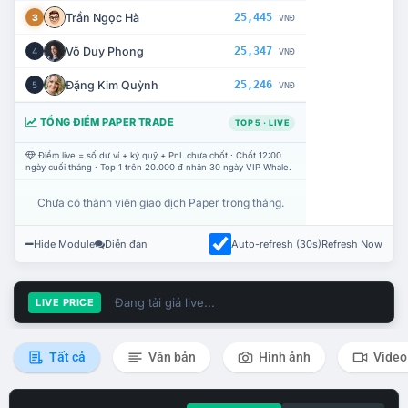
Trần Ngọc Hà
25,445
3
VNĐ
Võ Duy Phong
25,347
4
VNĐ
Đặng Kim Quỳnh
25,246
5
VNĐ
TỔNG ĐIỂM PAPER TRADE
TOP 5 · LIVE
Điểm live = số dư ví + ký quỹ + PnL chưa chốt · Chốt 12:00
ngày cuối tháng · Top 1 trên 20.000 đ nhận 30 ngày VIP Whale.
Chưa có thành viên giao dịch Paper trong tháng.
Hide Module
Diễn đàn
Auto-refresh (30s)
Refresh Now
Đang tải giá live...
LIVE PRICE
Tất cả
Văn bản
Hình ảnh
Video