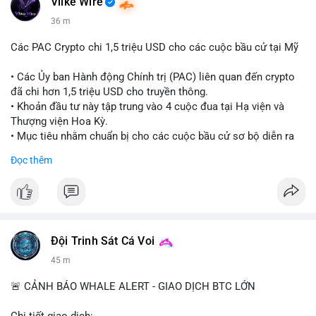
Vlike Wire
36 m
Các PAC Crypto chi 1,5 triệu USD cho các cuộc bầu cử tại Mỹ
• Các Ủy ban Hành động Chính trị (PAC) liên quan đến crypto
đã chi hơn 1,5 triệu USD cho truyền thông.
• Khoản đầu tư này tập trung vào 4 cuộc đua tại Hạ viện và
Thượng viện Hoa Kỳ.
• Mục tiêu nhằm chuẩn bị cho các cuộc bầu cử sơ bộ diễn ra
vào ngày 18 tháng 8.
Đọc thêm
#cryptonews
#politics
#usa
#binancesquare
$btc $eth
#vlikevn
#titanbot
Đội Trinh Sát Cá Voi
45 m
📰 Nguồn: Cointelegraph
🚨 CẢNH BÁO WHALE ALERT - GIAO DỊCH BTC LỚN