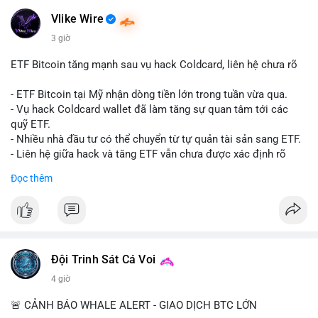
#mempoolflow
- Thượng viện Mỹ tiến hành dự thảo Clarity Act, mặc dù chưa
có sự đồng thuận hai đảng.
Vlike Wire
- Newrez xem xét Bitcoin và Ethereum trong việc xác định đủ
3 giờ
điều kiện vay mua nhà, áp dụng giá trị giảm để bù đắp biến
động.
ETF Bitcoin tăng mạnh sau vụ hack Coldcard, liên hệ chưa rõ
- Cơ quan quản lý Hồng Kông bắt đầu cấp giấy phép stablecoin
theo khung mới nghiêm ngặt.
- ETF Bitcoin tại Mỹ nhận dòng tiền lớn trong tuần vừa qua.
- Tòa án Nga công nhận crypto là tài sản pháp lý, thiết lập tiền
- Vụ hack Coldcard wallet đã làm tăng sự quan tâm tới các
lệ cho các vụ án hình sự và dân sự.
quỹ ETF.
- Trump hy vọng ký luật cơ cấu thị trường crypto sớm, dù vẫn
- Nhiều nhà đầu tư có thể chuyển từ tự quản tài sản sang ETF.
còn rào cản pháp lý.
- Liên hệ giữa hack và tăng ETF vẫn chưa được xác định rõ
- Saga’s EVM blockchain ngừng hoạt động sau vụ hack 7 M$,
ràng.
Đọc thêm
tiền trộm được chuyển sang Ethereum.
- Steak ’n Shake triển khai chương trình thưởng Bitcoin cho
#binancesquare
#cryptonews
#btc
#etf
nhân viên, cho phép nhận phần lương bằng BTC.
$btc
#binancesquare
#cryptonews
#btc
#eth
#sol
#xrp
#cc
#sky
#sand
#skr
#dvt
#vlikevn
#titanbot
Đội Trinh Sát Cá Voi
4 giờ
$btc $eth $sol $xrp $cc $sky $sand $skr $dvt
📰 Nguồn: Cointelegraph
🚨 CẢNH BÁO WHALE ALERT - GIAO DỊCH BTC LỚN
#vlikevn
#titanbot