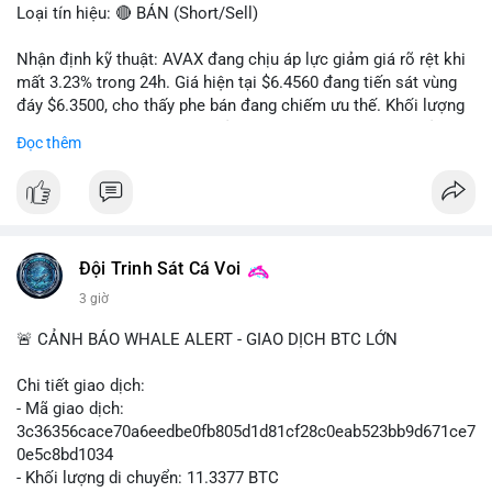
Loại tín hiệu: 🔴 BÁN (Short/Sell)
Nhận định kỹ thuật: AVAX đang chịu áp lực giảm giá rõ rệt khi
mất 3.23% trong 24h. Giá hiện tại $6.4560 đang tiến sát vùng
đáy $6.3500, cho thấy phe bán đang chiếm ưu thế. Khối lượng
giao dịch 2.14 triệu AVAX phản ánh dòng tiền thoát ra khỏi thị
Đọc thêm
trường. Biên độ dao động trong ngày khá rộng (5.6%), tạo điều
kiện cho các lệnh short ngắn hạn.
Khuyến nghị giao dịch cụ thể:
- Vùng Entry: $6.4500 - $6.4800
- Mục tiêu chốt lời (Take Profit - TP): TP1: $6.3500, TP2:
Đội Trinh Sát Cá Voi
$6.2800
3 giờ
- Cắt lỗ (Stop Loss - SL): $6.5800
🚨 CẢNH BÁO WHALE ALERT - GIAO DỊCH BTC LỚN
Lời khuyên quản trị vốn: Khối lượng lệnh khuyến nghị tối đa 2-
3% tổng vốn, đặt SL cứng ngay sau khi vào lệnh để bảo vệ tài
Chi tiết giao dịch:
khoản trước biến động bất thường.
- Mã giao dịch:
3c36356cace70a6eedbe0fb805d1d81cf28c0eab523bb9d671ce7
#shortavax
#avax6450
#bearishavax
#vungbiendong24h
0e5c8bd1034
- Khối lượng di chuyển: 11.3377 BTC