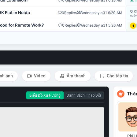
ida Extension?
0
Replies
Wednesday a31 6:25 AM
T
Đi
K Flat in Noida
0
Replies
Wednesday a31 6:20 AM
ngày
 Good for Remote Work?
0
Replies
Wednesday a31 5:26 AM
1
nh ảnh
Video
Âm thanh
Các tập tin
Thàn
Biểu Đồ Xu Hướng
Danh Sách Theo Dõi
Phí 