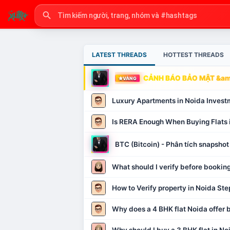
LATEST THREADS
HOTTEST THREADS
CẢNH BÁO BẢO MẬT &amp
VÀNG
Luxury Apartments in Noida Invest
Is RERA Enough When Buying Flats 
BTC (Bitcoin) - Phân tích snapsh
What should I verify before booking
How to Verify property in Noida Ste
Why does a 4 BHK flat Noida offer b