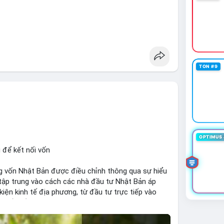
TON #9
OPTIMUS 
 để kết nối vốn
 vốn Nhật Bản được điều chỉnh thông qua sự hiểu
i tập trung vào cách các nhà đầu tư Nhật Bản áp
kiện kinh tế địa phương, từ đầu tư trực tiếp vào
h. Kết nối này không chỉ tạo cơ hội tăng trưởng cho
ị trường crypto địa phương khi các nhà đầu tư đa
ếu tố như chính sách tài chính Việt Nam, xu hướng