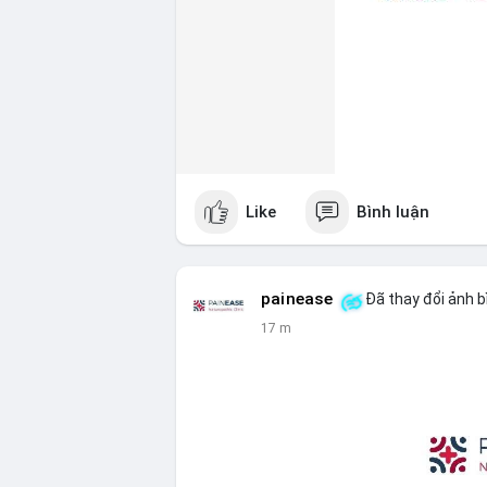
Like
Bình luận
painease
Đã thay đổi ảnh b
17 m