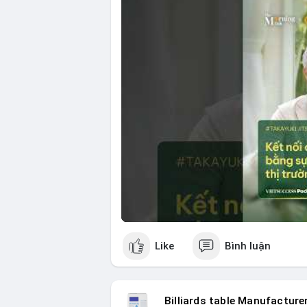
đầu tư ESG, và ổn định thị trường sẽ ản
Nhật Bản. Bài cũng nhấn mạnh vai trò của
ro khi kết nối các thị trường khác nhau.
🎥 Xem video trực tiếp tại:
Nguồn: VIETSUCCESS
Like
Bình luận
Billiards table Manufacture