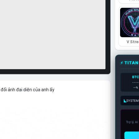
V Str
⚡ TITA
BT
----
--%
đổi ảnh đại diện của anh ấy
SYSTEM:
Trợ lý A