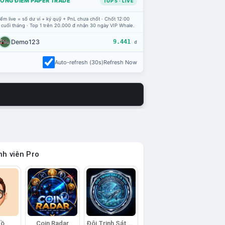
ỔNG ĐIỂM PAPER TRADE
TOP 5 · LIVE
ểm live = số dư ví + ký quỹ + PnL chưa chốt · Chốt 12:00
 cuối tháng · Top 1 trên 20.000 đ nhận 30 ngày VIP Whale.
Demo123
9.441
đ
Auto-refresh (30s)
Refresh Now
h viên Pro
Hồ
Coin Radar
Đội Trinh Sát Cá Voi