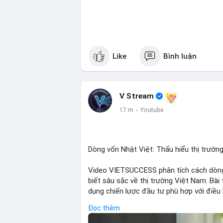
Like
Bình luận
V Stream
17 m
·
Youtube
Dòng vốn Nhật Việt: Thấu hiểu thị trường
Video VIETSUCCESS phân tích cách dòng
biết sâu sắc về thị trường Việt Nam. Bà
dụng chiến lược đầu tư phù hợp với điều 
doanh nghiệp đến việc giao dịch tài chín
Đọc thêm
Việt Nam mà còn tạo ra động lực cho th
quốc gia tìm kiếm cơ hội đa dạng. Các y