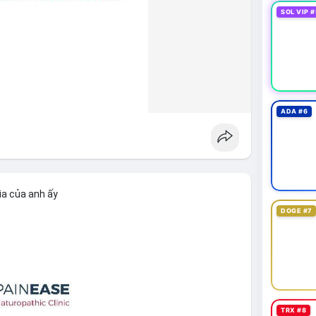
SOL VIP #
ADA #6
ìa của anh ấy
DOGE #7
TRX #8