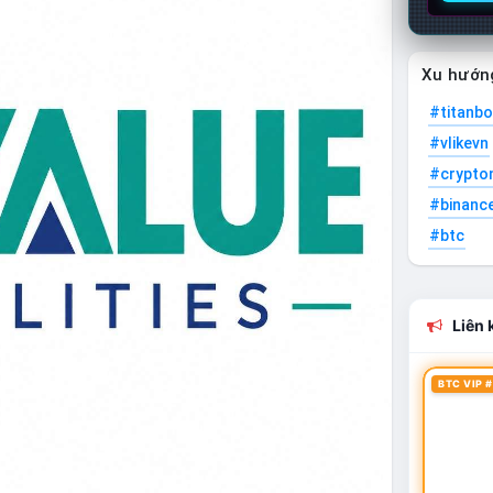
Xu hướn
#titanbo
#vlikevn
#crypto
#binanc
#btc
Liên k
BTC VIP #