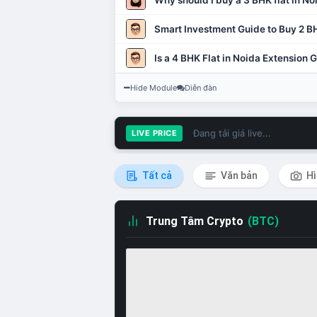
Why should I buy a 3 BHK flat in No
Smart Investment Guide to Buy 2 BH
Is a 4 BHK Flat in Noida Extension
Hide Module
Diễn đàn
Đang tải giá live...
LIVE PRICE
Tất cả
Văn bản
Hì
Trung Tâm Crypto
(BTC)