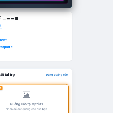
g ▁ ▂ ▃ ▄
t
news
esquare
ết tài trợ
Đăng quảng cáo
1
Quảng cáo tại vị trí #1
Nhấn để đặt quảng cáo của bạn