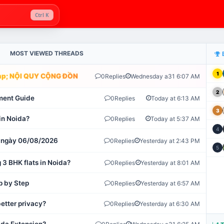
Ctrl K
MOST VIEWED THREADS
1
; NỘI QUY CỘNG ĐỒNG VLIKE.VN: HỆ THỐNG GIÁM SÁT TỰ ĐỘNG 
0
Replies
Wednesday a31 6:07 AM
2
ment Guide
0
Replies
Today at 6:13 AM
3
in Noida?
0
Replies
Today at 5:37 AM
4
ot ngày 06/08/2026
0
Replies
Yesterday at 2:43 PM
5
 3 BHK flats in Noida?
0
Replies
Yesterday at 8:01 AM
p by Step
0
Replies
Yesterday at 6:57 AM
etter privacy?
0
Replies
Yesterday at 6:30 AM