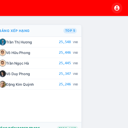
BẢNG XẾP HẠNG
TOP 5
Trần Thị Hương
25,548
VNĐ
VÀ CHẾ TÀI XỬ LÝ VI PHẠM
Võ Hữu Phong
25,446
VNĐ
Trần Ngọc Hà
25,445
VNĐ
Võ Duy Phong
25,347
VNĐ
Đặng Kim Quỳnh
25,246
VNĐ