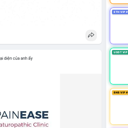
ETH VIP 
USDT VIP
ại diện của anh ấy
BNB VIP 