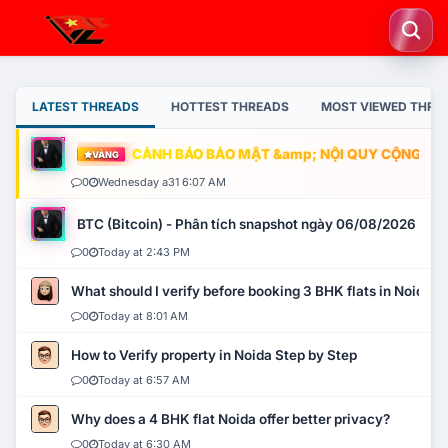
LATEST THREADS
HOTTEST THREADS
MOST VIEWED THRE
CẢNH BÁO BẢO MẬT &amp; NỘI QUY CỘNG ĐỒNG
VÀNG
0
Wednesday a31 6:07 AM
BTC (Bitcoin) - Phân tích snapshot ngày 06/08/2026
0
Today at 2:43 PM
What should I verify before booking 3 BHK flats in Noida?
0
Today at 8:01 AM
How to Verify property in Noida Step by Step
0
Today at 6:57 AM
Why does a 4 BHK flat Noida offer better privacy?
0
Today at 6:30 AM