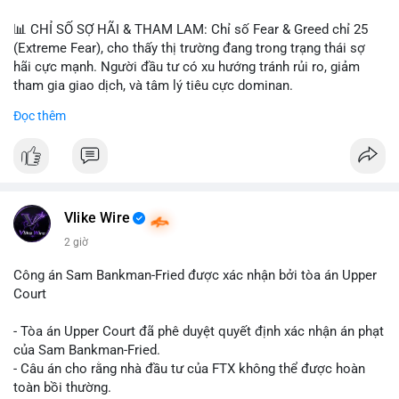
📊 CHỈ SỐ SỢ HÃI & THAM LAM: Chỉ số Fear & Greed chỉ 25
(Extreme Fear), cho thấy thị trường đang trong trạng thái sợ
hãi cực mạnh. Người đầu tư có xu hướng tránh rủi ro, giảm
tham gia giao dịch, và tâm lý tiêu cực dominan.
Đọc thêm
📈 XU HƯỚNG TÌM KIẾM & THẢO LUẬN: Coin được tìm kiếm
nhiều nhất trên CoinGecko là Cash Cat (CASHCAT), Bitcoin
(BTC), Sui (SUI), Pudgy Penguins (PENGU). Trên Google Trends
Việt Nam, từ khóa như 'con riêng', 'phạm nhật minh anh' và 'tô
lâm' được nhắc đến nhiều, có thể phản ánh sự quan tâm đến
các chủ đề không liên quan trực tiếp đến crypto.
Vlike Wire
2 giờ
💬 DÒNG CHẢY TIN TỨC & TRUYỀN THÔNG: Các bài đăng
trên Binance Square tập trung vào chiến lược trading, lệnh kẹp,
Công án Sam Bankman-Fried được xác nhận bởi tòa án Upper
và cập nhật về sự kiện như 'Lãi lỗ chưa ghi nhận'. Trên
Court
Telegram, tin tức nổi bật bao gồm việc Tether mở rộng vào
Saudi Arabia và báo cáo về Bitcoin miners chuyển hướng AI.
- Tòa án Upper Court đã phê duyệt quyết định xác nhận án phạt
Các tin tức quốc tế cũng nhấn mạnh sự động chảy của thị
của Sam Bankman-Fried.
trường.
- Câu án cho rằng nhà đầu tư của FTX không thể được hoàn
toàn bồi thường.