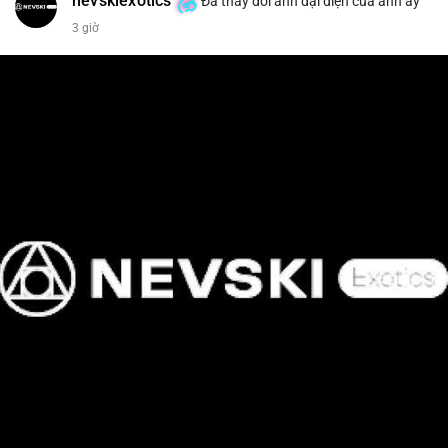
nevskiexotics
Đã thay đổi ảnh đại diện của anh ấy
3 giờ