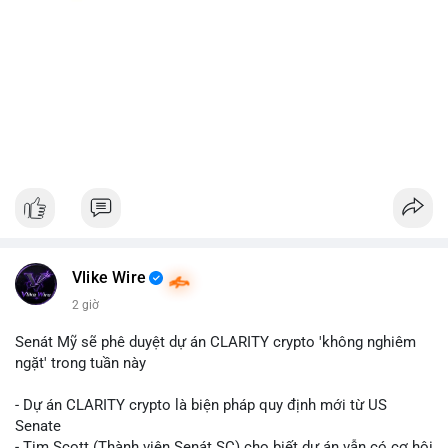
Vlike Wire
2 giờ
Senát Mỹ sẽ phê duyệt dự án CLARITY crypto 'không nghiêm
ngặt' trong tuần này
- Dự án CLARITY crypto là biện pháp quy định mới từ US
Senate
- Tim Scott (Thành viên Senát SC) cho biết dự án vẫn có cơ hội