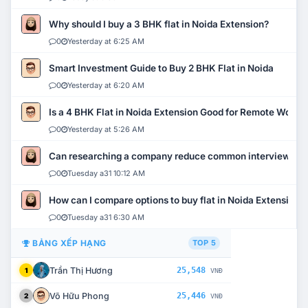
Why should I buy a 3 BHK flat in Noida Extension?
0
Yesterday at 6:25 AM
Smart Investment Guide to Buy 2 BHK Flat in Noida
0
Yesterday at 6:20 AM
Is a 4 BHK Flat in Noida Extension Good for Remote Work?
0
Yesterday at 5:26 AM
Can researching a company reduce common interview mi
0
Tuesday a31 10:12 AM
How can I compare options to buy flat in Noida Extension?
0
Tuesday a31 6:30 AM
BẢNG XẾP HẠNG
TOP 5
Trần Thị Hương
25,548
1
VNĐ
Võ Hữu Phong
25,446
2
VNĐ