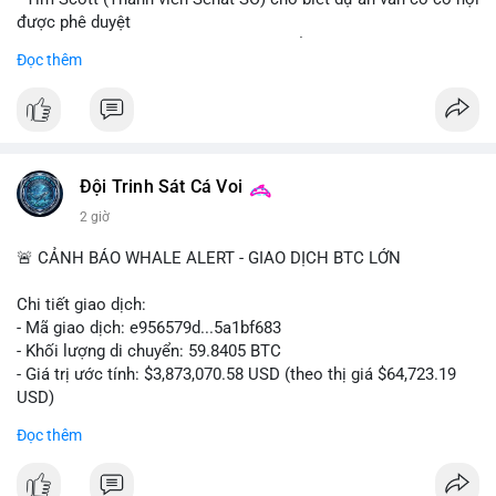
được phê duyệt
- Bài toán chính là thời gian hạn chế để đưa dự án vào lịch
Đọc thêm
trình
- Có thể ảnh hưởng đến môi trường quy định crypto tại Mỹ
$btc $eth
#vlikevn
#titanbot
Đội Trinh Sát Cá Voi
2 giờ
📰 Nguồn: Cointelegraph
🚨 CẢNH BÁO WHALE ALERT - GIAO DỊCH BTC LỚN
Chi tiết giao dịch:
- Mã giao dịch: e956579d...5a1bf683
- Khối lượng di chuyển: 59.8405 BTC
- Giá trị ước tính: $3,873,070.58 USD (theo thị giá $64,723.19
USD)
- Thời gian: 17:19:55 2026-08-06 UTC
Đọc thêm
Một khối lượng 59.84 BTC trị giá gần 3.9 triệu USD vừa được
kích hoạt di chuyển trong mempool. Với quy mô này, khả năng