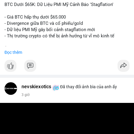
📰 Nguồn: Cointelegraph
BTC Dưới $65K: Dữ Liệu PMI Mỹ Cảnh Báo 'Stagflation'
- Giá BTC hấp thụ dưới $65.000
- Divergence giữa BTC và cổ phiếu/gold
- Dữ liệu PMI Mỹ gây bối cảnh stagflation mới
- Thị trường crypto có thể bị ảnh hưởng từ vĩ mô kinh tế
$btc
#btc
Đọc thêm
#vlikevn
#titanbot
📰 Nguồn: Cointelegraph
nevskiexotics
Đã thay đổi ảnh bìa của anh ấy
3 giờ