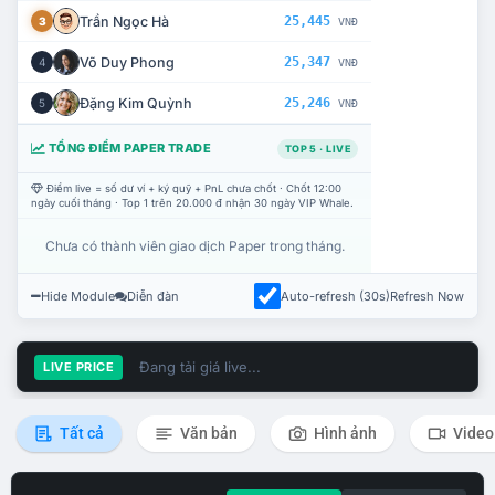
Trần Ngọc Hà
25,445
3
VNĐ
Võ Duy Phong
25,347
4
VNĐ
Đặng Kim Quỳnh
25,246
5
VNĐ
TỔNG ĐIỂM PAPER TRADE
TOP 5 · LIVE
Điểm live = số dư ví + ký quỹ + PnL chưa chốt · Chốt 12:00
ngày cuối tháng · Top 1 trên 20.000 đ nhận 30 ngày VIP Whale.
Chưa có thành viên giao dịch Paper trong tháng.
Hide Module
Diễn đàn
Auto-refresh (30s)
Refresh Now
Đang tải giá live...
LIVE PRICE
Tất cả
Văn bản
Hình ảnh
Video